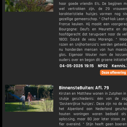
haar goede vriendin Els. De begijnen 
wel vertrokken zijn, de 29 vrouwe
karakteristieke huisjes vormen nog s
gezellige gemeenschap. * Chef-kok Leon d
Franse keuken. Hij maakt een voorgerec
Bourgogne: Oeufs en Meurette en da
hoofdgerecht dat terugvoert naar de vel
1800: Sauté de veau Marengo. * Waa
rozen en snijhortensia's werden geteeld
nu honderden mensen van hun moestu
glas. Eigenaar Wouter nam de kassen
ouders over en begon dit groene initiatief
04-05-2026 19:15
NPO2
Kennis.
BinnensteBuiten: Afl. 79
Kirsten en Matthew wonen in Zutphen in
stukje geschiedenis: één van de zo
'Oostenrijkse huisjes'. Deze zijn na de o
het Alpenland aan Nederland gescho
houten woningen waren bedoeld als t
oplossing, maar 80 jaar later staan ze 
fier overeind. * Stijn heeft geen boeren