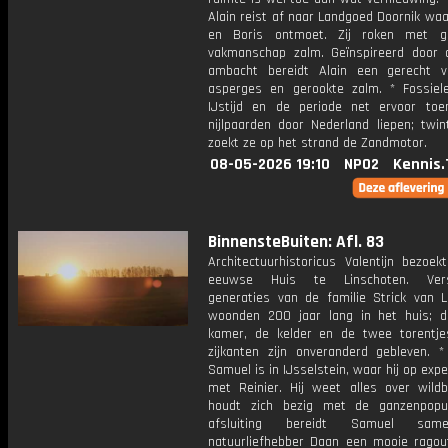
Alain reist af naar Landgoed Doornik waa
en Boris ontmoet. Zij roken met g
vakmanschap zalm. Geïnspireerd door 
ambacht bereidt Alain een gerecht 
asperges en gerookte zalm. * Fossiel
IJstijd en de periode net ervoor to
nijlpaarden door Nederland liepen; twin
zoekt ze op het strand de Zandmotor.
08-05-2026 19:10
NPO2
Kennis.
BinnensteBuiten: Afl. 83
Architectuurhistoricus Valentijn bezoek
eeuwse Huis te Linschoten. Versc
generaties van de familie Strick van L
woonden 200 jaar lang in het huis; 
kamer, de kelder en de twee torentj
zijkanten zijn onveranderd gebleven. *
Samuel is in IJsselstein, waar hij op expe
met Reinier. Hij weet alles over wild
houdt zich bezig met de ganzenpopul
afsluiting bereidt Samuel sa
natuurliefhebber Daan een mooie ragout