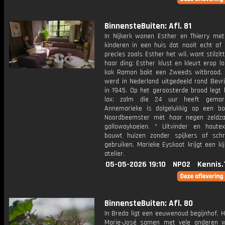
BinnensteBuiten: Afl. 81
In Nijkerk wonen Esther en Thierry met
kinderen in een huis dat nooit echt af 
precies zoals Esther het wil, want stilzitt
haar ding; Esther klust en kleurt erop lo
kok Ramon bakt een Zweeds witbrood. 
werd in Nederland uitgedeeld rond Bevri
in 1945. Op het geroosterde brood legt 
lax: zalm die 24 uur heeft gemari
Annemarieke is dolgelukkig op een boe
Noordbeemster mét haar negen zeldz
gallowaykoeien. * Uitvinder en houte
bouwt huizen zonder spijkers of sch
gebruiken. Marieke Eyskoot krijgt een kijk
atelier.
05-05-2026 19:10
NPO2
Kennis.
BinnensteBuiten: Afl. 80
In Breda ligt een eeuwenoud begijnhof. 
Marie-José samen met vele anderen 