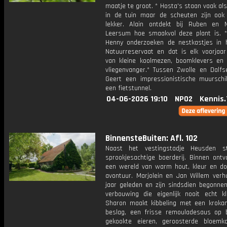
maatje te groot. * Hosta's staan vaak als
in de tuin maar de scheuten zijn ook 
lekker. Alain ontdekt bij Ruben en 
Leersum hoe smaakvol deze plant is. 
Henny onderzoeken de nestkastjes in 
Natuurreservaat en dat is elk voorjaar
van kleine koolmezen, boomklevers en
vliegenvanger.* Tussen Zwolle en Dalfse
Geert een impressionistische muurschil
een fietstunnel.
04-06-2026 19:10
NPO2
Kennis.
BinnensteBuiten: Afl. 102
Naast het vestingstadje Heusden s
sprookjesachtige boerderij. Binnen ontv
een wereld van warm hout, kleur en doe
avontuur. Marjolein en Jan Willem verhu
jaar geleden en zijn sindsdien begonne
verbouwing die eigenlijk nooit echt kl
Sharon maakt kibbeling met een krokan
beslag, een frisse remouladesaus op 
gekookte eieren, geroosterde bloemko