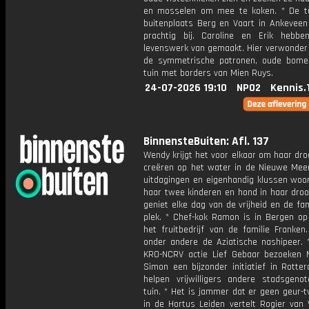
en mosselen om mee te koken. * De t
buitenplaats Berg en Vaart in Ankeveen 
prachtig bij. Caroline en Erik hebb
levenswerk van gemaakt. Hier verwonder 
de symmetrische patronen, oude bom
tuin met borders van Mien Ruys.
24-07-2026 19:10
NPO2
Kennis.
BinnensteBuiten: Afl. 137
Wendy krijgt het voor elkaar om haar dr
creëren op het water in de Nieuwe Meer
uitdagingen en eigenhandig klussen woo
haar twee kinderen en hond in haar droo
geniet elke dag van de vrijheid en de fa
plek. * Chef-kok Ramon is in Bergen op
het fruitbedrijf van de familie Franken.
onder andere de Aziatische nashipeer. 
KRO-NCRV actie Lief Gebaar bezoeken
Simon een bijzonder initiatief in Rotte
helpen vrijwilligers andere stadsgeno
tuin. * Het is jammer dat er geen geur-t
in de Hortus Leiden vertelt Rogier van 