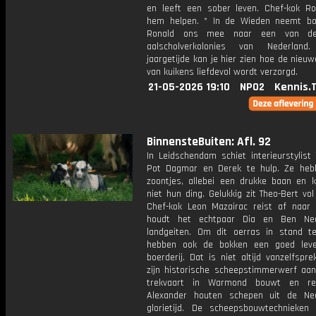
en leeft een sober leven. Chef-kok R
hem helpen. * In de Wieden neemt b
Ronald ons mee naar een van de
aalscholverkolonies van Nederland
jaargetijde kan je hier zien hoe de nie
van kuikens liefdevol wordt verzorgd.
21-05-2026 19:10
NPO2
Kennis.
BinnensteBuiten: Afl. 92
In Leidschendam schiet interieurstylist
Pot Dagmar en Derek te hulp. Ze he
zoontjes, allebei een drukke baan en k
niet hun ding. Gelukkig zit Theo-Bert vol
Chef-kok Leon Mazairac reist af naar E
houdt het echtpaar Dia en Ben Ned
landgeiten. Om dit oerras in stand t
hebben ook de bokken een goed lev
boerderij. Dat is niet altijd vanzelfspre
zijn historische scheepstimmerwerf aa
trekvaart in Warmond bouwt en res
Alexander houten schepen uit de Ne
glorietijd. De scheepsbouwtechnieken 