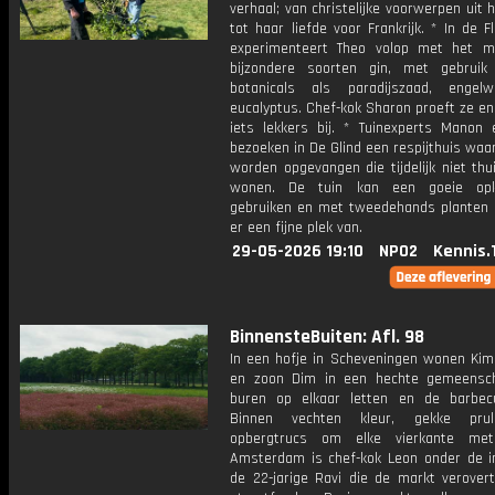
verhaal; van christelijke voorwerpen uit 
tot haar liefde voor Frankrijk. * In de F
experimenteert Theo volop met het 
bijzondere soorten gin, met gebruik
botanicals als paradijszaad, engel
eucalyptus. Chef-kok Sharon proeft ze e
iets lekkers bij. * Tuinexperts Manon
bezoeken in De Glind een respijthuis waa
worden opgevangen die tijdelijk niet th
wonen. De tuin kan een goeie opk
gebruiken en met tweedehands planten
er een fijne plek van.
29-05-2026 19:10
NPO2
Kennis.
BinnensteBuiten: Afl. 98
In een hofje in Scheveningen wonen Kim
en zoon Dim in een hechte gemeensc
buren op elkaar letten en de barbec
Binnen vechten kleur, gekke prul
opbergtrucs om elke vierkante met
Amsterdam is chef-kok Leon onder de i
de 22-jarige Ravi die de markt verovert