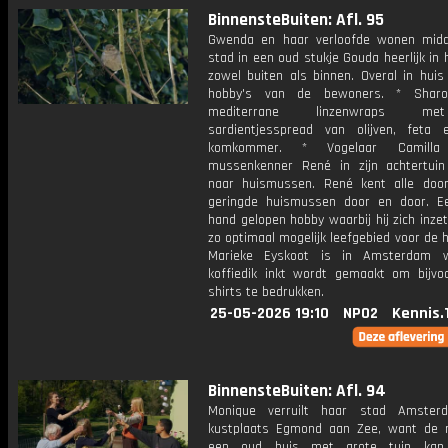
BinnensteBuiten: Afl. 95
Gwenda en haar verloofde wonen mid
stad in een oud stukje Gouda heerlijk in 
zowel buiten als binnen. Overal in huis
hobby's van de bewoners. * Shar
mediterrane linzenwraps m
sardientjesspread van olijven, feta 
komkommer. * Vogelaar Camilla
mussenkenner René in zijn achtertui
naar huismussen. René kent alle doo
geringde huismussen door en door. E
hand gelopen hobby waarbij hij zich inze
zo optimaal mogelijk leefgebied voor de 
Marieke Eyskoot is in Amsterdam 
koffiedik inkt wordt gemaakt om bijvoo
shirts te bedrukken.
25-05-2026 19:10
NPO2
Kennis.
BinnensteBuiten: Afl. 94
Monique verruilt haar stad Amster
kustplaats Egmond aan Zee, want de 
een oud huis met grote tuin kan