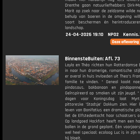
Drenthe gaan natuurliefhebbers Dirk-Ma
Marit op zoek naar de zeldzame wilde na
behulp van boeren in de omgeving wil
soort beschermen én herintroducere
landschap.
24-04-2026 19:10
NPO2
Kennis.
BinnensteBuiten: Afl. 73
Layla en Théo richten hun Rotterdamse 
in naar hun dromerige, romantische stijl
er overal in huis invloeden uit Theo's Fr
familie te vinden. * Geneal kookt no
pindasaus, bakbanaan en pindapanne
Geïnspireerd op smaken uit zijn jeugd. 
dagen voor Koningsdag laat Myr
pittoreske 'Stadsje' Dokkum zien. Hier 
leven van Bonifatius een dramatische pl
liet de Elfstedentocht haar schaatsers 
Op landgoed Hackfort heeft men een hal
bollen in de grond geplant. Één voorjaars
wel heel speciaal; ecoloog Luc is in zijn 
hij bloeit.