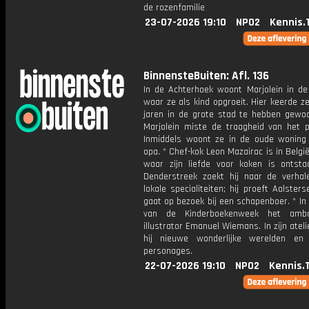
de rozenfamilie
23-07-2026 19:10
NPO2
Kennis.
BinnensteBuiten: Afl. 136
In de Achterhoek woont Marjolein in de 
waar ze als kind opgroeit. Hier keerde z
jaren in de grote stad te hebben gewo
Marjolein miste de traagheid van het pl
Inmiddels woont ze in de oude woning
opa. * Chef-kok Leon Mazairac is in België
waar zijn liefde voor koken is ontsta
Denderstreek zoekt hij naar de verhal
lokale specialiteiten; hij proeft Aalsters
gaat op bezoek bij een schapenboer. * In
van de Kinderboekenweek het amb
illustrator Emanuel Wiemans. In zijn ateli
hij nieuwe wonderlijke werelden en k
personages.
22-07-2026 19:10
NPO2
Kennis.