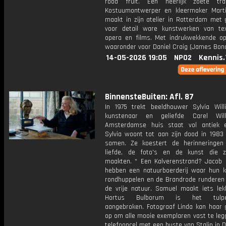
rood fruit. Een heerlijk zoete tra
Kostuumontwerper en kleermaker Mart
maakt in zijn atelier in Rotterdam met 
voor detail ware kunstwerken van tex
opera en films. Met indrukwekkende op
waaronder voor Daniel Craig (James Bond
14-05-2026 19:05
NPO2
Kennis.
BinnensteBuiten: Afl. 87
In 1975 trekt beeldhouwer Sylvia Willi
kunstenaar en geliefde Carel Willi
Amsterdamse huis staat vol antiek 
Sylvia woont tot aan zijn dood in 198
samen. Ze koestert de herinneringe
liefde, de foto's en de kunst die z
maakten. * Een Kalverenstrand? Jacob
hebben een natuurboerderij waar hun kal
rondhuppelen en de Brandrode runderen 
de vrije natuur. Samuel maakt iets lekk
Hortus Bulborum is het tulpen
aangebroken. Fotograaf Linda kan haar g
op om alle mooie exemplaren vast te leg
telefooncel met een buste van Stalin in 