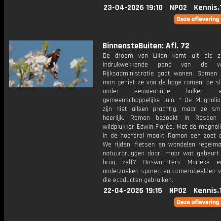
23-04-2026 19:10
NPO2
Kennis.
BinnensteBuiten: Afl. 72
De droom van Lilian komt uit als z
indrukwekkende pand van de voo
Rijksadministratie gaat wonen. Samen
man geniet ze van de hoge ramen, de sl
onder eeuwenoude balken
gemeenschappelijke tuin. * De Magnoli
zijn niet alleen prachtig, maar ze s
heerlijk. Ramon bezoekt in Ressen
wildplukker Edwin Florès. Met de magnol
in de hoofdrol maakt Ramon een zoet d
We rijden, fietsen en wandelen regelma
natuurbruggen door, maar wat gebeurt
brug zelf? Boswachters Marieke e
onderzoeken sporen en camerabeelden v
die ecoducten gebruiken.
22-04-2026 19:15
NPO2
Kennis.