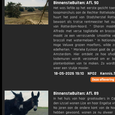
BinnensteBuiten: Afl. 90
Het was liefde op het eerste gezicht toe
koopmanshuis aan de Rechter Rottekade 
huurt het pand van Stadsherstel Rot
bewaart als trotse rentmeester het ou
van Rotterdam-Noord. * Sharon maak
Alfredo met verse tagliatelle en broccol
maakt ze een verrassende smoothie ve
broccoli met watermeloen * In National
Hoge Veluwe grazen moeflons, wilde z
edelherten. * Marieke Eyskoot gaat de gr
Amsterdam. Hier ontdekt ze hoe afva
kademuren wordt verzameld om er ba
plantenbakken van te maken. Zo word
weer een stukje mooier.
18-05-2026 19:10
NPO2
Kennis.
BinnensteBuiten: Afl. 89
In het huis van haar grootouders in Ca
den IJssel wonen Lize en haar Engelse vr
Na jaren aan de andere kant van de No
hebben gewoond, wonen ze nu alweer