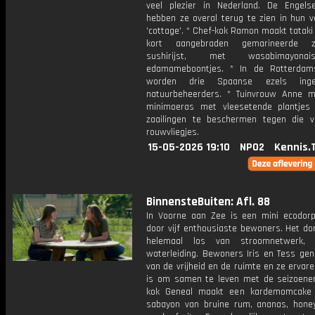
veel plezier in Nederland. De Engel
hebben ze overal terug te zien in hun 
'cottage'. * Chef-kok Ramon maakt tataki
kort aangebraden gemarineerde 
sushirijst, met wasabimayon
edamameboontjes. * In de Rotterdam
worden drie Spaanse ezels inge
natuurbeheerders. * Tuinvrouw Anne 
minimoeras met vleesetende plantje
zaailingen te beschermen tegen die v
rouwvliegjes.
15-05-2026 19:10
NPO2
Kennis.
BinnensteBuiten: Afl. 88
In Voorne aan Zee is een mini ecodorp
door vijf enthousiaste bewoners. Het do
helemaal los van stroomnetwerk, 
waterleiding. Bewoners Iris en Tess gen
van de vrijheid en de ruimte en ze ervar
is om samen te leven met de seizoenen
kok Geneal maakt een kardemomcake
sabayon van bruine rum, ananas, hon