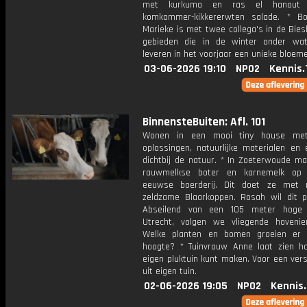
met kurkuma en ras el hanout
komkommer-kikkererwten salade. * B
Marieke is met twee collega's in de Bie
gebieden die in de winter onder wa
leveren in het voorjaar een unieke bloem
03-06-2026 19:10
NPO2
Kennis.
BinnensteBuiten: Afl. 101
Wonen in een mooi tiny house me
oplossingen, natuurlijke materialen en 
dichtbij de natuur. * In Zoeterwoude ma
rauwmelkse boter en karnemelk op 
eeuwse boerderij. Dit doet ze met 
zeldzame Blaarkoppen. Rosah wil dit p
Abseilend van een 105 meter hoge 
Utrecht, volgen we vliegende hoveni
Welke planten en bomen groeien er 
hoogte? * Tuinvrouw Anne laat zien h
eigen pluktuin kunt maken. Voor een ver
uit eigen tuin.
02-06-2026 19:05
NPO2
Kennis