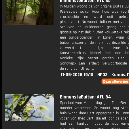
BinnensteBuiten: Afl. 85
In Muiden woont de van origine Duitse Ju
19e-eeuws schip. Haar huis was voo
vrachtschip en werd ooit gebru
pleziervaart. Nu woont Julia er met veel 
schuiven de Muidenaren graag aan 
glaasje op het dek. * Chef-kok Jetske rei
een burgerboerderij in Laren, waar 
buiten grazen en de melk nog dezelfde 
verwerkt tot heerlijke crème fr
Kunsthistoricus Marcel laat aan bo
Marieke 'zijn' secret garden zien:
Sandwijck. Een liefdevol verwaarloosde 
de rand van Utrecht.
11-05-2026 19:10
NPO2
Kennis.
BinnensteBuiten: Afl. 84
Speciaal voor Moederdag gaat Theo-Bert 
moeder verrassen. Ze woont nog stee
huis waar Theo-Bert opgegroeid is. Haa
vader van Theo-Bert, die elf jaar geleden
had een kantoor naast de woonkame
ruimte is wel toe aan wat vernieuwing. 