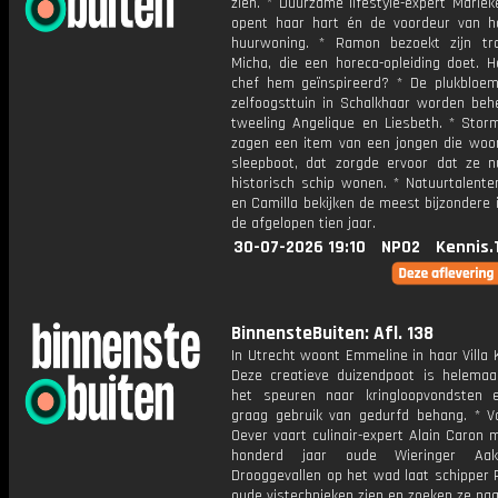
zien. * Duurzame lifestyle-expert Marie
opent haar hart én de voordeur van h
huurwoning. * Ramon bezoekt zijn t
Micha, die een horeca-opleiding doet. H
chef hem geïnspireerd? * De plukbloem
zelfoogsttuin in Schalkhaar worden beh
tweeling Angelique en Liesbeth. * Stor
zagen een item van een jongen die woo
sleepboot, dat zorgde ervoor dat ze 
historisch schip wonen. * Natuurtalente
en Camilla bekijken de meest bijzondere
de afgelopen tien jaar.
30-07-2026 19:10
NPO2
Kennis.
BinnensteBuiten: Afl. 138
In Utrecht woont Emmeline in haar Villa 
Deze creatieve duizendpoot is helemaal
het speuren naar kringloopvondsten
graag gebruik van gedurfd behang. * V
Oever vaart culinair-expert Alain Caron
honderd jaar oude Wieringer Aa
Drooggevallen op het wad laat schipper
oude vistechnieken zien en zoeken ze na