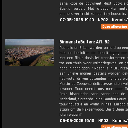
serie Kate de bouwkeet klust upcycle-
Saskia verder. Met afgedankte mate
emmers verf richt ze haar tiny house in.
07-05-2026 19:10
NPO2
Kennis.
BinnensteBuiten: Afl. 82
Rochella en Erkan worden verliefd op een
huis en besluiten de klusuitdaging aan
Met een flinke dosis lef transformeren 
tot een thuis waar vakantiegevoel en ge
hand in hand gaan. * Rosah is in Bruinis
een unieke manier oesters worden gek
het water drijven duizenden mandjes wa
Martin de Zeeuwse delicatesse laten vol
Inwoner Daan neemt ons mee door Ou
Deze historische stad stond aan de
Nederland, floreerde in de Gouden Eeuw 
touwindustrie en kwam in heel Europa 
staan om de Heksenwaag. Durft Daan zi
laten wegen?
06-05-2026 19:10
NPO2
Kennis.