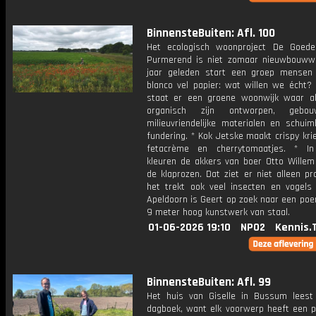
BinnensteBuiten: Afl. 100
Het ecologisch woonproject De Goed
Purmerend is niet zomaar nieuwbouwwij
jaar geleden start een groep mense
blanco vel papier: wat willen we écht? 
staat er een groene woonwijk waar al
organisch zijn ontworpen, gebo
milieuvriendelijke materialen en schuim
fundering. * Kok Jetske maakt crispy kri
fetacrème en cherrytomaatjes. * In
kleuren de akkers van boer Otto Willem
de klaprozen. Dat ziet er niet alleen pra
het trekt ook veel insecten en vogels 
Apeldoorn is Geert op zoek naar een poe
9 meter hoog kunstwerk van staal.
01-06-2026 19:10
NPO2
Kennis.
BinnensteBuiten: Afl. 99
Het huis van Giselle in Bussum leest
dagboek, want elk voorwerp heeft een pe