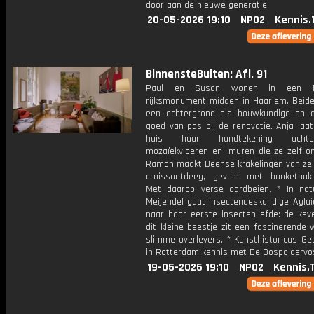
door aan de nieuwe generatie.
20-05-2026 19:10
NPO2
Kennis.
BinnensteBuiten: Afl. 91
Paul en Susan wonen in een 17
rijksmonument midden in Haarlem. Beid
een achtergrond als bouwkundige en
goed van pas bij de renovatie. Anja laat
huis haar handtekening ach
mozaïekvloeren en -muren die ze zelf on
Ramon maakt Deense krakelingen van ze
croissantdeeg, gevuld met banketbak
Met daarop verse aardbeien. * In nat
Meijendel gaat insectendeskundige Aglai
naar haar eerste insectenliefde: de kev
dit kleine beestje zit een fascinerende 
slimme overlevers. * Kunsthistoricus Ge
in Rotterdam kennis met De Bospoldervo
19-05-2026 19:10
NPO2
Kennis.