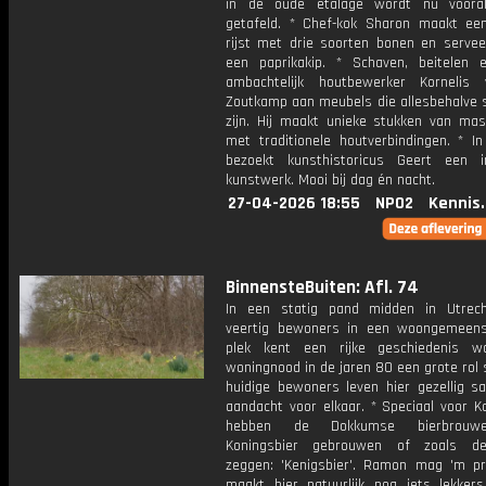
in de oude etalage wordt nu vooral
getafeld. * Chef-kok Sharon maakt een
rijst met drie soorten bonen en serveer
een paprikakip. * Schaven, beitelen 
ambachtelijk houtbewerker Kornelis
Zoutkamp aan meubels die allesbehalve 
zijn. Hij maakt unieke stukken van mas
met traditionele houtverbindingen. * I
bezoekt kunsthistoricus Geert een in
kunstwerk. Mooi bij dag én nacht.
27-04-2026 18:55
NPO2
Kennis
BinnensteBuiten: Afl. 74
In een statig pand midden in Utrec
veertig bewoners in een woongemeen
plek kent een rijke geschiedenis w
woningnood in de jaren 80 een grote rol 
huidige bewoners leven hier gezellig 
aandacht voor elkaar. * Speciaal voor K
hebben de Dokkumse bierbrouw
Koningsbier gebrouwen of zoals de
zeggen: 'Kenigsbier'. Ramon mag 'm p
maakt hier natuurlijk nog iets lekkers 