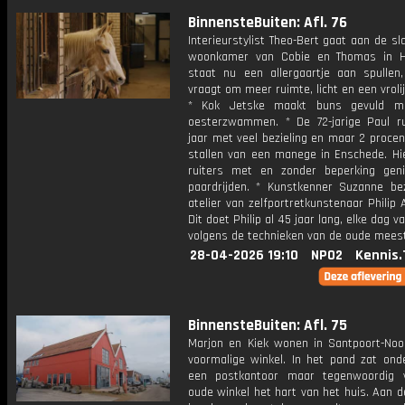
BinnensteBuiten: Afl. 76
Interieurstylist Theo-Bert gaat aan de s
woonkamer van Cobie en Thomas in H
staat nu een allergaartje aan spullen
vraagt om meer ruimte, licht en een vroli
* Kok Jetske maakt buns gevuld me
oesterzwammen. * De 72-jarige Paul r
jaar met veel bezieling en maar 2 procen
stallen van een manege in Enschede. Hi
ruiters met en zonder beperking gen
paardrijden. * Kunstkenner Suzanne be
atelier van zelfportretkunstenaar Philip
Dit doet Philip al 45 jaar lang, elke dag v
volgens de technieken van de oude mees
28-04-2026 19:10
NPO2
Kennis.
BinnensteBuiten: Afl. 75
Marjon en Kiek wonen in Santpoort-Noo
voormalige winkel. In het pand zat ond
een postkantoor maar tegenwoordig 
oude winkel het hart van het huis. Aan d