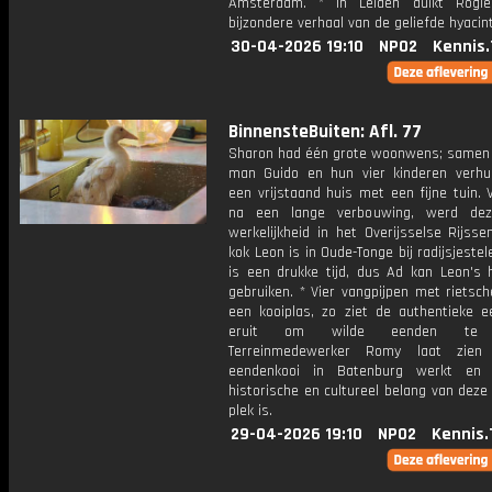
Amsterdam. * In Leiden duikt Rogie
bijzondere verhaal van de geliefde hyacint
30-04-2026 19:10
NPO2
Kennis.
BinnensteBuiten: Afl. 77
Sharon had één grote woonwens; samen
man Guido en hun vier kinderen verhu
een vrijstaand huis met een fijne tuin. V
na een lange verbouwing, werd de
werkelijkheid in het Overijsselse Rijsse
kok Leon is in Oude-Tonge bij radijsjestel
is een drukke tijd, dus Ad kan Leon's 
gebruiken. * Vier vangpijpen met rietsc
een kooiplas, zo ziet de authentieke e
eruit om wilde eenden te v
Terreinmedewerker Romy laat zie
eendenkooi in Batenburg werkt en
historische en cultureel belang van deze
plek is.
29-04-2026 19:10
NPO2
Kennis.