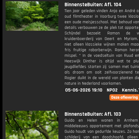
BinnensteBuiten: Afl. 104
Tien jaar geleden vinden Anja en André 
oud filmtheater in Voorburg twee klaslo
een oude meisjesschool. Met behoud van 
details verbouwen ze de plek tot apparte
Schijndel bezoekt Ramon de w
kruidenboerderij van Geert en Myriam
niet alleen klassieke wijnen maken maa
fris fruitige rabarberwijn. Ramon hero
mispel. * In de voedseltuin van Ruud en
Heeswijk Dinther is altijd wat te plu
jeugdliefdes starten zij samen met tuin
als droom om ooit zelfvoorzienend te
Rogier duikt in de wereld van planten di
nature in Nederland voorkomen.
05-06-2026 19:10
NPO2
Kennis.
BinnensteBuiten: Afl. 103
Guido en Helen wonen in Arnhem
middeleeuws appartement met plafonds 
Guido houdt van gedurfde keuzes. Zo han
schilderij van een doodshoofd, allee