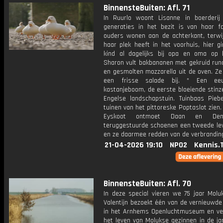
BinnensteBuiten: Afl. 71
In Ruurlo woont Lisanne in boerderij
generaties in het bezit is van haar fa
ouders wonen aan de achterkant, terwij
haar plek heeft in het voorhuis, hier g
kind al dagelijks bij opa en oma op 
Sharon vult bakbananen met gekruid run
en gesmolten mozzarella uit de oven. Ze
een frisse salade bij. * Een ee
kastanjeboom, de eerste bloeiende stinz
Engelse landschapstuin. Tuinbaas Pieb
tuinen van het pittoreske Poptaslot zien.
Eyskoot ontmoet Daan en Den
teruggestuurde schoenen een tweede le
en ze daarmee redden van de verbrandin
21-04-2026 19:10
NPO2
Kennis.
BinnensteBuiten: Afl. 70
In deze special vieren we 75 jaar Moluk
Valentijn bezoekt één van de vernieuwde
in het Arnhems Openluchtmuseum en ver
het leven van Molukse gezinnen in de ja