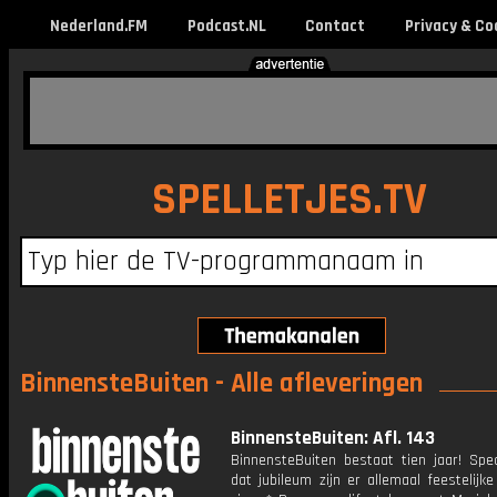
Nederland.FM
Podcast.NL
Contact
Privacy & Co
SPELLETJES.TV
BinnensteBuiten - Alle afleveringen
BinnensteBuiten: Afl. 143
BinnensteBuiten bestaat tien jaar! Spec
dat jubileum zijn er allemaal feestelijk