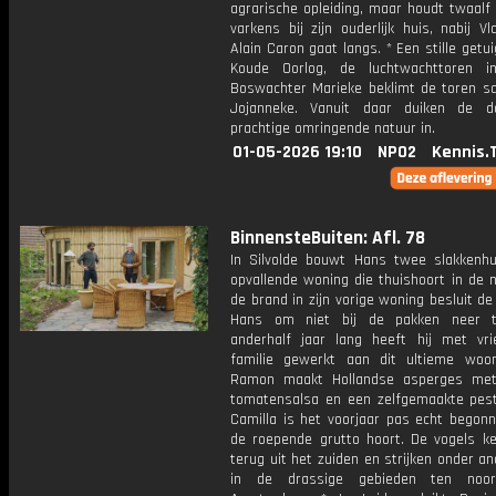
agrarische opleiding, maar houdt twaalf
varkens bij zijn ouderlijk huis, nabij Vl
Alain Caron gaat langs. * Een stille getu
Koude Oorlog, de luchtwachttoren i
Boswachter Marieke beklimt de toren 
Jojanneke. Vanuit daar duiken de 
prachtige omringende natuur in.
01-05-2026 19:10
NPO2
Kennis.
BinnensteBuiten: Afl. 78
In Silvolde bouwt Hans twee slakkenhu
opvallende woning die thuishoort in de 
de brand in zijn vorige woning besluit de
Hans om niet bij de pakken neer te
anderhalf jaar lang heeft hij met vr
familie gewerkt aan dit ultieme woon
Ramon maakt Hollandse asperges met
tomatensalsa en een zelfgemaakte pest
Camilla is het voorjaar pas echt begonn
de roepende grutto hoort. De vogels k
terug uit het zuiden en strijken onder a
in de drassige gebieden ten noo