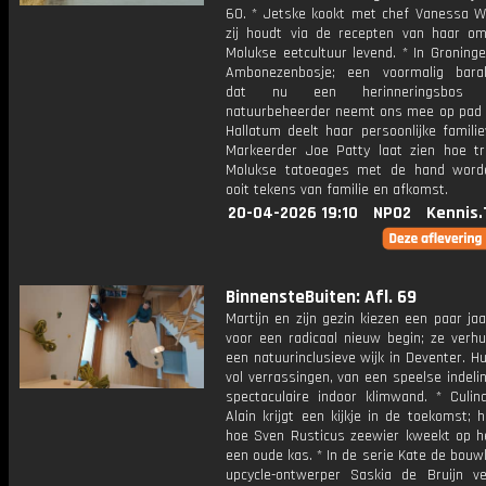
60. * Jetske kookt met chef Vanessa W
zij houdt via de recepten van haar o
Molukse eetcultuur levend. * In Groninge
Ambonezenbosje; een voormalig bara
dat nu een herinneringsbos
natuurbeheerder neemt ons mee op pad 
Hallatum deelt haar persoonlijke familie
Markeerder Joe Patty laat zien hoe tra
Molukse tatoeages met de hand word
ooit tekens van familie en afkomst.
20-04-2026 19:10
NPO2
Kennis.
BinnensteBuiten: Afl. 69
Martijn en zijn gezin kiezen een paar ja
voor een radicaal nieuw begin; ze verhu
een natuurinclusieve wijk in Deventer. Hu
vol verrassingen, van een speelse indeli
spectaculaire indoor klimwand. * Culina
Alain krijgt een kijkje in de toekomst; h
hoe Sven Rusticus zeewier kweekt op he
een oude kas. * In de serie Kate de bouw
upcycle-ontwerper Saskia de Bruijn v