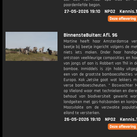
paardenliefde begon.
27-05-2026 19:10
NPO2
Kennis.
BinnensteBuiten: Afl. 96
Martine heeft haar Amsterdamse ver
beetje bij beetje ingericht volgens de m
niets iets maken. Onder haar handi
ontstaan veelkleurige composities en hoe
van jongs af aan is Robbert van Thil in 
bamboe. Inmiddels is zijn hobby uitgeg
een van de grootste bamboecollecties v
Europa. Kok Jetske gaat wat lekkers 
verse bamboescheuten. * Boswachter M
op Vlieland waar met technieken en dier
behoud van biodiversiteit gewerkt wor
landgeiten met gps-halsbanden en konijn
Maasvlakte om de verzwakte populat
eiland te versterken.
26-05-2026 19:10
NPO2
Kennis.