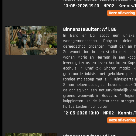
13-05-2026 19:10
NPO2
Kennis.
BinnensteBuiten: Afl. 86
In Berg en Dal staat een unieke 
woongemeenschap Babylon delen
gereedschap, groenten, maaltijden én h
Zo woont Jori in een studio met een
wonen Maria en Herman in een koop
levendig terras en leven Annika en Kaps
ecohuis. * Chef-kok Sharon maakt k
gefrituurde inktvis met gebakken paks
romige maissoep met ei. * Tuinexperts
Simon helpen ecologisch hovenier Loek G
de aanleg van een natuurvriendelijk vijv
groene woonwijk in Bussum. * Rogier
kuipplanten uit de historische oranger
hortus Leiden naar buiten.
12-05-2026 19:10
NPO2
Kennis.