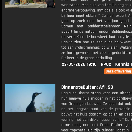
weerstaan. Met hulp van familie begint 
enorme verbouwing. Inmiddels is ook vri
bij haar ingetrokken. * Culinair expert A
gaat op zoek naar hét voorjaarsgoud: m
Samen met paddenstoelenman Rein
speurt hij de natuur rondom Biddinghuize
de serie Kate de bouwkeet laat upcycle 
Saskia zien hoe ze een oude bouwkeet
tot een vrolijk minihuis op wielen. Weken
ze hard gewerkt met veel afgedankte ma
Dit keer is de grote onthulling.
22-05-2026 19:10
NPO2
Kennis.
BinnensteBuiten: Afl. 93
Sonja en Therre staan voor een uitdagi
hun nieuwe huis midden in het aardbevi
van Groningen bouwen. Ze doen dat ook
op het laagste punt van de provincie.
bouwt het huis daarom op palen en bes
woning met een dikke houten schil. * Op
arme zandgrond teelt Frodo Dekker fijne
voor topchefs. Op zijn tuinderij doet hij 