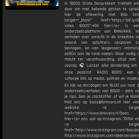
In ‘BOOS Grote Gesprekken’ trekken we
door om met bekende gasten te spreke
hier de aflevering met Bob Sch
target="_blank" href="https://bit.ly/
video BOOS">Klik hier</a> is ee
onderzoeksplatform van BNNVARA. W
verhalen over onrecht in de breedste zi
woord; van oplichters opsporen t
bevragen, en van leugenaars ontmas
politici aan de tand voelen. Waar nodig 
macht ter verantwoording, altijd met 
voorop. 🎧 Luister elke donderdag om 
onze podcast, RADIO BOOS: een we
scherpe blik op media, politiek en maatsch
En kijk op dinsdagen om 16:00 uur naar 
onderzoeksverhalen van BOOS - data vo
je tips, ben je slachtoffer of wil je klok
Mail ons op boos@bnnvara.nl! Hier vin
website: <a target="_
href="https://www.bnnvara.nl/boos V
hier</a> ons ook op Instagram, TikTok en
<a target="_bl
href="http://www.instagram.com/boosb
http://www.instagram.com/debroervanr