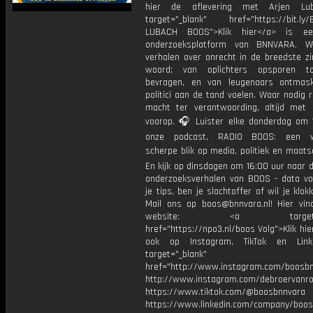
hier de aflevering met Arjen Lu
target="_blank" href="https://bit.ly/
LUBACH BOOS">Klik hier</a> is ee
onderzoeksplatform van BNNVARA. W
verhalen over onrecht in de breedste zi
woord; van oplichters opsporen t
bevragen, en van leugenaars ontmas
politici aan de tand voelen. Waar nodig 
macht ter verantwoording, altijd met 
voorop. 🎧 Luister elke donderdag om 
onze podcast, RADIO BOOS: een we
scherpe blik op media, politiek en maatsch
En kijk op dinsdagen om 16:00 uur naar 
onderzoeksverhalen van BOOS - data vo
je tips, ben je slachtoffer of wil je klok
Mail ons op boos@bnnvara.nl! Hier vin
website: <a target="_
href="https://npo3.nl/boos Volg">Klik hi
ook op Instagram, TikTok en Link
target="_blank"
href="http://www.instagram.com/boosb
http://www.instagram.com/debroervanr
https://www.tiktok.com/@boosbnnvara
https://www.linkedin.com/company/boos