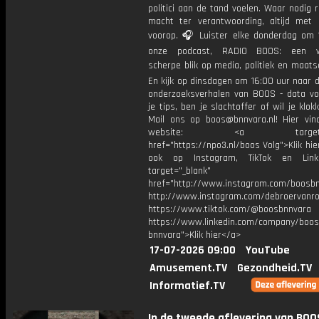
politici aan de tand voelen. Waar nodig 
macht ter verantwoording, altijd met 
voorop. 🎧 Luister elke donderdag om 
onze podcast, RADIO BOOS: een we
scherpe blik op media, politiek en maatsch
En kijk op dinsdagen om 16:00 uur naar 
onderzoeksverhalen van BOOS - data vo
je tips, ben je slachtoffer of wil je klok
Mail ons op boos@bnnvara.nl! Hier vin
website: <a target="_
href="https://npo3.nl/boos Volg">Klik hi
ook op Instagram, TikTok en Link
target="_blank"
href="http://www.instagram.com/boosb
http://www.instagram.com/debroervanr
https://www.tiktok.com/@boosbnnvara
https://www.linkedin.com/company/boos
bnnvara">Klik hier</a>
17-07-2026 09:00
YouTube
Amusement.TV
Gezondheid.TV
Informatief.TV
In de tweede aflevering van BOO