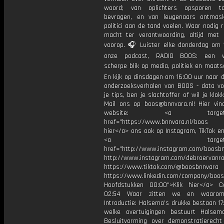
woord; van oplichters opsporen t
bevragen, en van leugenaars ontmas
politici aan de tand voelen. Waar nodig 
macht ter verantwoording, altijd met 
voorop. 🎧 Luister elke donderdag om 
onze podcast, RADIO BOOS: een we
scherpe blik op media, politiek en maatsch
En kijk op dinsdagen om 16:00 uur naar 
onderzoeksverhalen van BOOS - data vo
je tips, ben je slachtoffer of wil je klok
Mail ons op boos@bnnvara.nl! Hier vin
website: <a target="_
href="https://www.bnnvara.nl/boos V
hier</a> ons ook op Instagram, TikTok en
<a target="_bl
href="http://www.instagram.com/boosb
http://www.instagram.com/debroervanr
https://www.tiktok.com/@boosbnnvara
https://www.linkedin.com/company/boos
Hoofdstukken 00:00">Klik hier</a> 
02:54 Waar zitten we en waarom
Introductie: Halsema’s drukke bestaan 17
welke overtuigingen bestuurt Halse
Besluitvorming over demonstratierech