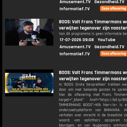
Amusement.TV
Gezondheid.TV
Informatief.TV
BOOS: Valt Frans Timmermans w
verwijten tegenover zijn naaste
Van dit programma is geen informatie be
17-07-2026 09:08
YouTube
Amusement.TV
Gezondheid.TV
Informatief.TV
BOOS: Valt Frans Timmermans w
verwijten tegenover zijn naaste
In ‘BOOS Grote Gesprekken’ trekken we
door om met bekende gasten te spreke
hier de aflevering met Frans Timme
target="_blank" href="https://bit.ly/B
TIMMERMANS BOOS">Klik hier</a> is e
onderzoeksplatform van BNNVARA. W
verhalen over onrecht in de breedste zi
woord; van oplichters opsporen t
bevragen, en van leugenaars ontmas