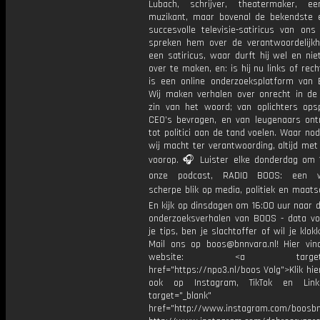
Lubach, schrijver, theatermaker, e
muzikant, maar bovenal de bekendste
succesvolle televisie-satiricus van ons
spreken hem over de verantwoordelijk
een satiricus, waar durft hij wel en ni
over te maken, en: is hij nu links of re
is een online onderzoeksplatform van
Wij maken verhalen over onrecht in de
zin van het woord; van oplichters ops
CEO’s bevragen, en van leugenaars on
tot politici aan de tand voelen. Waar no
wij macht ter verantwoording, altijd met
voorop. 🎧 Luister elke donderdag om 
onze podcast, RADIO BOOS: een we
scherpe blik op media, politiek en maatsch
En kijk op dinsdagen om 16:00 uur naar 
onderzoeksverhalen van BOOS - data vo
je tips, ben je slachtoffer of wil je klok
Mail ons op boos@bnnvara.nl! Hier vin
website: <a target="_
href="https://npo3.nl/boos Volg">Klik hi
ook op Instagram, TikTok en Link
target="_blank"
href="http://www.instagram.com/boosb