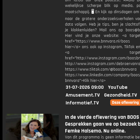
om 16:00 uur onze podcast, RADIO B
wekelijkse scherpe blik op media, po
maatschappij. 🖥️ En kijk op dinsdagen om
naar de grotere onderzoeksverhalen v
data volgen. Heb je tips, ben je slachtof
je klokkenluiden? Mail ons op boos@bn
Hier vind je onze website: <a target
href="https://www.bnnvara.nl/boos V
hier</a> ons ook op Instagram, TikTok en
<a target="_bl
href="http://www.instagram.com/boosb
http://www.instagram.com/debroervanr
https://www.tiktok.com/@boosbnnvara
https://www.linkedin.com/company/boos
bnnvara">Klik hier</a>
31-07-2026 09:00
YouTube
Amusement.TV
Gezondheid.TV
Informatief.TV
In de vierde aflevering van BOOS
Gesprekken gaan we op bezoek b
Femke Halsema. Nu online.
Van dit programma is geen informatie be