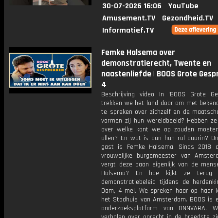
30-07-2026 16:06
YouTube
Amusement.TV
Gezondheid.TV
Informatief.TV
Femke Halsema over
demonstratierecht, Twente en
naastenliefde | BOOS Grote Gesp
4
Beschrijving video In ‘BOOS Grote Ge
trekken we het land door om met beken
te spreken over zichzelf en de maatscha
vormen zij hun wereldbeeld? Hebben ze
over welke kant we op zouden moete
allen? En wat is dan hun rol daarin? On
gast is Femke Halsema. Sinds 2018 
vrouwelijke burgemeester van Amste
vergt deze baan eigenlijk van de men
Halsema? En hoe kijkt ze terug
demonstratiebeleid tijdens de herdenk
Dam, 4 mei. We spreken haar op haar k
het Stadhuis van Amsterdam. BOOS is e
onderzoeksplatform van BNNVARA. W
verhalen over onrecht in de breedste zi