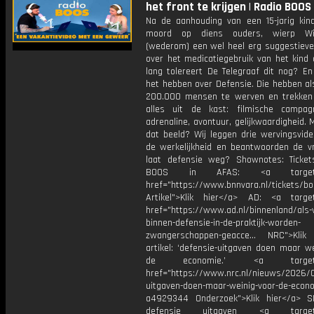
het front te krijgen | Radio BOOS
Na de aanhouding van een 15-jarig kin
moord op diens ouders, wierp W
(wederom) een wel heel erg suggestieve
over het medicatiegebruik van het kind 
lang tolereert De Telegraaf dit nog? E
het hebben over Defensie. Die hebben al
200.000 mensen te werven en trekken
alles uit de kast: filmische campagn
adrenaline, avontuur, gelijkwaardigheid. 
dat beeld? Wij leggen drie wervingsvide
de werkelijkheid en beantwoorden de v
laat defensie weg? Shownotes: Ticket
BOOS in AFAS: <a target="_
href="https://www.bnnvara.nl/tickets/bo
Artikel">Klik hier</a> AD: <a target
href="https://www.ad.nl/binnenland/als-
binnen-defensie-in-de-praktijk-worden-
zwangerschappen-geacce… NRC">Klik 
artikel: ‘defensie-uitgaven doen maar w
de economie.’ <a target="_
href="https://www.nrc.nl/nieuws/2026/
uitgaven-doen-maar-weinig-voor-de-econ
a4929344 Onderzoek">Klik hier</a> S
defensie uitgaven <a target="