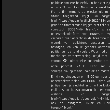
politieke carrière beleefd? En hoe ziet zij
nu uit? Shownotes: Na opname werd b
Frarns Timmermans de eretitel als min
Staat toegekend krijgt: <a target=
href="https://nos.nl/artikel/2622488-re
graaf-en-timmermans-krijgen-eretitel-als-
van-staat BOOS">Klik hier</a> is e
onderzoeksplatform van BNNVARA. W
verhalen over onrecht in de breedste zi
woord; van oplichters opsporen t
bevragen, en van leugenaars ontmas
politici aan de tand voelen. Waar nodig 
macht ter verantwoording, altijd met 
voorop. 🎧 Luister elke donderdag om 
onze podcast, RADIO BOOS: een we
scherpe blik op media, politiek en maatsch
En kijk op dinsdagen om 16:00 uur naar 
onderzoeksverhalen van BOOS - data vo
je tips, ben je slachtoffer of wil je klok
Mail ons op boos@bnnvara.nl! Hier vin
website: <a target="_
href="https://npo3.nl/boos Volg">Klik hi
ook op Instagram, TikTok en Link
target="_blank"