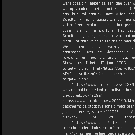
wereldbeeld? Hebben ze een idee over w
we op zouden moeten met z’n allen? 
dan hun rol daarin? Onze vijfde ga
Scholte. Hij is uitgesproken communi
zichzelf een revolutionair en is het gezich
Laser: zijn online platform. Het ge
Scholte begint bij hemzelf: wat ontr
Maar uiteraard volgt er een afslag naar de
We hebben het over ‘woke’, en zijn
daartegen. Over de klassenstrijd. 
revolutie, en hoe die eruit moet g
Shownotes: Tickets 10 jaar BOOS in
target="_blank" href="https://bit.ly/10
AFAS Artikelen">Klik hier</a> 
target="_blank"
href="https://www.nrc.nl/nieuws/2023/0
was-de-mol-hoe-de-bvd-journalisten-besp
en-gebruikte-a4160861
https://www.nrc.nl/nieuws/2022/10/14/d
beschermt-de-staatsveiligheid-maar-bren
journalisten-in-gevaar-a4145056 Arti
hier</a> FTM: <a target="_
href="https://www.ftm.nl/artikelen/minis
toezichthouders-industrie-tafelronde B
hier</a> is een online onderzoekspla