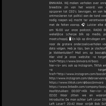
BNNVARA. Wij maken verhalen over onre
breedste zin van het woord; van op
opsporen tot CEO’s bevragen, en van l
ontmaskeren tot politici aan de tand vo
nodig roepen wij macht ter verantwoordi
met de feiten voorop. 🎧 Luister elke 
om 16:00 uur onze podcast, RADIO B
wekelijkse scherpe blik op media, po
maatschappij. 🖥️ En kijk op dinsdagen om
naar de grotere onderzoeksverhalen v
data volgen. Heb je tips, ben je slachtof
je klokkenluiden? Mail ons op boos@bn
Hier vind je onze website: <a target
href="https://www.bnnvara.nl/boos V
hier</a> ons ook op Instagram, TikTok en
<a target="_bl
href="http://www.instagram.com/boosb
http://www.instagram.com/debroervanr
https://www.tiktok.com/@boosbnnvara
https://www.linkedin.com/company/boos
Hoofdstukken: 00:00">Klik hier</a> 
02:02 Waar zitten we en waarom
Introductie: De man achter Left Laser 09
Left Laser? 20:42 Waar strijdt Bob Sch