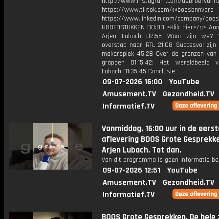
http://www.instagram.com/debroervanr
https://www.tiktok.com/@boosbnnvara
https://www.linkedin.com/company/boos
HOOFDSTUKKEN 00:00">Klik hier</a> Aan
Arjen Lubach 02:55 Waar zijn we? 
overstap naar RTL 21:08 Succesvol zijn
makersplek 45:28 Over de grenzen van 
grappen 01:15:42: Het wereldbeeld 
Lubach 01:35:45 Conclusie
09-07-2026 16:00
YouTube
Amusement.TV
Gezondheid.TV
Informatief.TV
Vanmiddag, 16:00 uur in de eerst
aflevering BOOS Grote Gesprekk
Arjen Lubach. Tot dan.
Van dit programma is geen informatie be
09-07-2026 12:51
YouTube
Amusement.TV
Gezondheid.TV
Informatief.TV
BOOS Grote Gesprekken. De hele