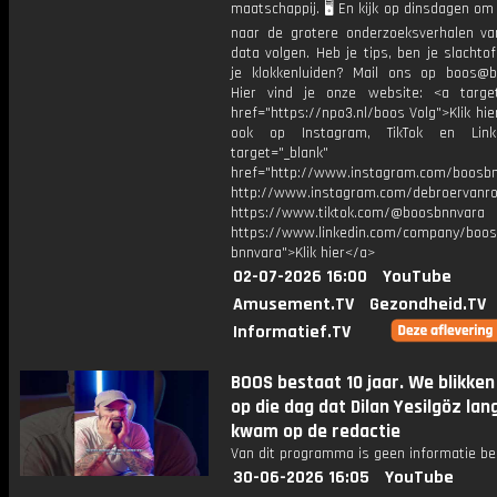
maatschappij. 🖥️ En kijk op dinsdagen om
naar de grotere onderzoeksverhalen v
data volgen. Heb je tips, ben je slachtof
je klokkenluiden? Mail ons op boos@bn
Hier vind je onze website: <a target
href="https://npo3.nl/boos Volg">Klik hi
ook op Instagram, TikTok en Link
target="_blank"
href="http://www.instagram.com/boosb
http://www.instagram.com/debroervanr
https://www.tiktok.com/@boosbnnvara
https://www.linkedin.com/company/boos
bnnvara">Klik hier</a>
02-07-2026 16:00
YouTube
Amusement.TV
Gezondheid.TV
Informatief.TV
BOOS bestaat 10 jaar. We blikken
op die dag dat Dilan Yesilgöz lan
kwam op de redactie
Van dit programma is geen informatie be
30-06-2026 16:05
YouTube