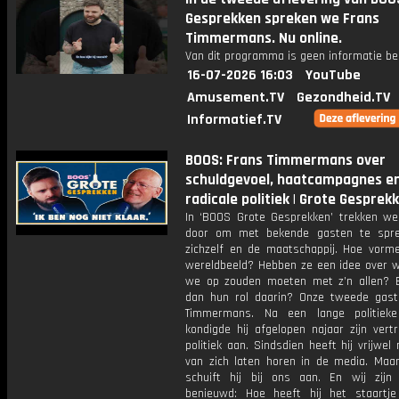
Gesprekken spreken we Frans
Timmermans. Nu online.
Van dit programma is geen informatie be
16-07-2026 16:03
YouTube
Amusement.TV
Gezondheid.TV
Informatief.TV
BOOS: Frans Timmermans over
schuldgevoel, haatcampagnes e
radicale politiek | Grote Gesprek
In ‘BOOS Grote Gesprekken’ trekken we
door om met bekende gasten te spre
zichzelf en de maatschappij. Hoe vorme
wereldbeeld? Hebben ze een idee over w
we op zouden moeten met z’n allen? 
dan hun rol daarin? Onze tweede gast
Timmermans. Na een lange politieke
kondigde hij afgelopen najaar zijn vert
politiek aan. Sindsdien heeft hij vrijwel
van zich laten horen in de media. Maa
schuift hij bij ons aan. En wij zijn 
benieuwd: Hoe heeft hij het staartje