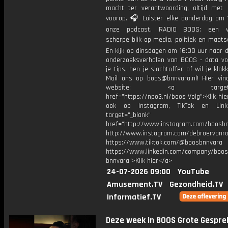
macht ter verantwoording, altijd met 
voorop. 🎧 Luister elke donderdag om 
onze podcast, RADIO BOOS: een we
scherpe blik op media, politiek en maatsch
En kijk op dinsdagen om 16:00 uur naar 
onderzoeksverhalen van BOOS - data vo
je tips, ben je slachtoffer of wil je klok
Mail ons op boos@bnnvara.nl! Hier vin
website: <a target="_
href="https://npo3.nl/boos Volg">Klik hi
ook op Instagram, TikTok en Link
target="_blank"
href="http://www.instagram.com/boosb
http://www.instagram.com/debroervanr
https://www.tiktok.com/@boosbnnvara
https://www.linkedin.com/company/boos
bnnvara">Klik hier</a>
24-07-2026 09:00
YouTube
Amusement.TV
Gezondheid.TV
Informatief.TV
Deze week in BOOS Grote Gespre