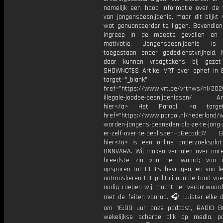
namelijk een hoop informatie over de 
van jongensbesnijdenis, maar dit blijkt
wat genuanceerder te liggen. Bovendien
ingreep in de meeste gevallen en r
motivatie. Jongensbesnijdenis is 
toegestaan onder godsdienstvrijheid.
daar kunnen vraagtekens bij gezet
SHOWNOTES Artikel VRT over ophef in B
target="_blank"
href="https://www.vrt.be/vrtnws/nl/20
illegale-joodse-besnijdenissen/ Arti
hier</a> Het Parool: <a target=
href="https://www.parool.nl/nederland/
worden-jongens-besneden-als-ze-te-jong-
er-zelf-over-te-beslissen~b6ecadc7/ B
hier</a> is een online onderzoekspla
BNNVARA. Wij maken verhalen over onre
breedste zin van het woord; van op
opsporen tot CEO’s bevragen, en van l
ontmaskeren tot politici aan de tand vo
nodig roepen wij macht ter verantwoordi
met de feiten voorop. 🎧 Luister elke 
om 16:00 uur onze podcast, RADIO B
wekelijkse scherpe blik op media, po