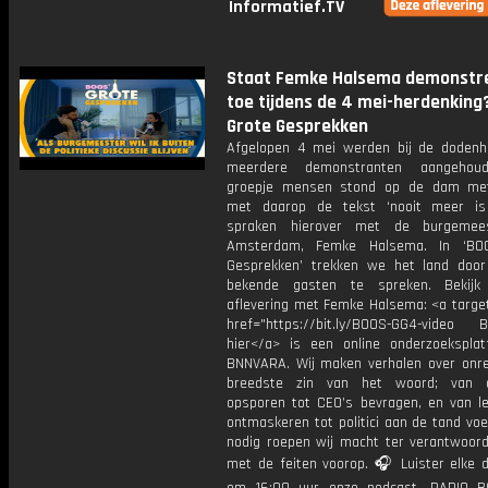
Informatief.TV
Staat Femke Halsema demonstr
toe tijdens de 4 mei-herdenking
Grote Gesprekken
Afgelopen 4 mei werden bij de dodenh
meerdere demonstranten aangehou
groepje mensen stond op de dam met
met daarop de tekst ‘nooit meer is
spraken hierover met de burgemee
Amsterdam, Femke Halsema. In ‘BO
Gesprekken’ trekken we het land do
bekende gasten te spreken. Bekijk
aflevering met Femke Halsema: <a target
href="https://bit.ly/BOOS-GG4-video B
hier</a> is een online onderzoekspla
BNNVARA. Wij maken verhalen over onre
breedste zin van het woord; van op
opsporen tot CEO’s bevragen, en van l
ontmaskeren tot politici aan de tand vo
nodig roepen wij macht ter verantwoordi
met de feiten voorop. 🎧 Luister elke 