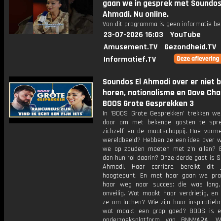
gaan we in gesprek met Soundos
Ahmadi. Nu online.
Van dit programma is geen informatie be
23-07-2026 16:03
YouTube
Amusement.TV
Gezondheid.TV
Informatief.TV
Soundos El Ahmadi over er niet b
horen, nationalisme en Dave Chap
BOOS Grote Gesprekken 3
In ‘BOOS Grote Gesprekken’ trekken we
door om met bekende gasten te spre
zichzelf en de maatschappij. Hoe vorme
wereldbeeld? Hebben ze een idee over w
we op zouden moeten met z’n allen? 
dan hun rol daarin? Onze derde gast is 
Ahmadi. Haar carrière bereikt dit 
hoogtepunt. En met haar gaan we pra
haar weg naar succes: die was lang
onveilig. Wat maakt haar verdrietig, en
ze om lachen? Wie zijn haar inspiratieb
wat maakt een grap goed? BOOS is e
onderzoeksplatform van BNNVARA. W