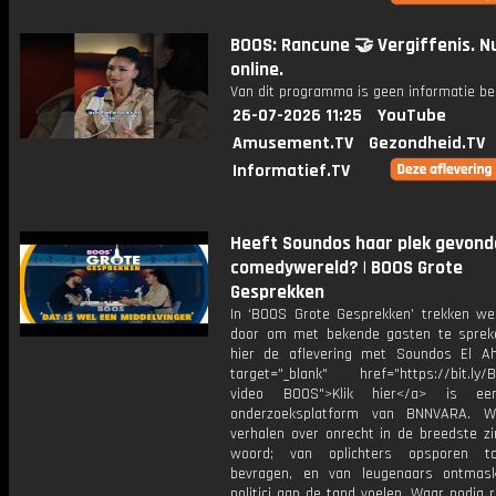
BOOS: Rancune 🤝 Vergiffenis. N
online.
Van dit programma is geen informatie be
26-07-2026 11:25
YouTube
Amusement.TV
Gezondheid.TV
Informatief.TV
Heeft Soundos haar plek gevond
comedywereld? | BOOS Grote
Gesprekken
In ‘BOOS Grote Gesprekken’ trekken we
door om met bekende gasten te spreke
hier de aflevering met Soundos El A
target="_blank" href="https://bit.ly/
video BOOS">Klik hier</a> is ee
onderzoeksplatform van BNNVARA. W
verhalen over onrecht in de breedste zi
woord; van oplichters opsporen t
bevragen, en van leugenaars ontmas
politici aan de tand voelen. Waar nodig 