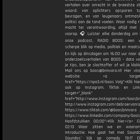
verhalen over onrecht in de breedste zi
woord; van oplichters opsporen t
bevragen, en van leugenaars ontmas
politici aan de tand voelen. Waar nodig 
macht ter verantwoording, altijd met 
voorop. 🎧 Luister elke donderdag om 
onze podcast, RADIO BOOS: een we
scherpe blik op media, politiek en maatsch
En kijk op dinsdagen om 16:00 uur naar 
onderzoeksverhalen van BOOS - data vo
je tips, ben je slachtoffer of wil je klok
Mail ons op boos@bnnvara.nl! Hier vin
website: <a target="_
href="https://npo3.nl/boos Volg">Klik hi
ook op Instagram, TikTok en Link
target="_blank"
href="http://www.instagram.com/boosb
http://www.instagram.com/debroervanr
https://www.tiktok.com/@boosbnnvara
https://www.linkedin.com/company/boos
Hoofdstukken 00:00">Klik hier</a> 
02:13 Waar zitten we en waarom
Introductie: Hoe gaat het met Sound
Soundos' kijk op comedy 19:17 