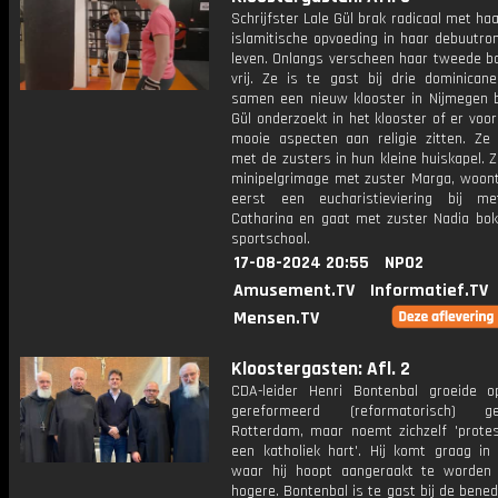
Schrijfster Lale Gül brak radicaal met ha
islamitische opvoeding in haar debuutro
leven. Onlangs verscheen haar tweede bo
vrij. Ze is te gast bij drie dominicane
samen een nieuw klooster in Nijmegen 
Gül onderzoekt in het klooster of er voo
mooie aspecten aan religie zitten. Ze
met de zusters in hun kleine huiskapel. 
minipelgrimage met zuster Marga, woont
eerst een eucharistieviering bij m
Catharina en gaat met zuster Nadia bok
sportschool.
17-08-2024 20:55
NPO2
Amusement.TV
Informatief.TV
Mensen.TV
Kloostergasten: Afl. 2
CDA-leider Henri Bontenbal groeide 
gereformeerd (reformatorisch) 
Rotterdam, maar noemt zichzelf 'prote
een katholiek hart'. Hij komt graag in 
waar hij hoopt aangeraakt te worden
hogere. Bontenbal is te gast bij de benedi