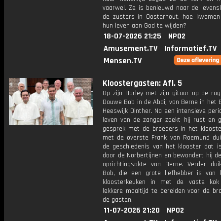
vaarwel. Ze is benieuwd naar de levens
de zusters in Oosterhout, hoe kwamen
hun leven aan God te wijden?
18-07-2026 21:25
NPO2
Amusement.TV
Informatief.TV
Mensen.TV
Kloostergasten: Afl. 5
Op zijn Harley met zijn gitaar op de rug
Douwe Bob in de Abdij van Berne in het 
Heeswijk Dinther. Na een intensieve peri
leven van de zanger zoekt hij rust en g
gesprek met de broeders in het kloost
met de overste Frank van Roemund dui
de geschiedenis van het klooster dat is
door de Norbertijnen en bewondert hij de
oprichtingsakte van Berne. Verder du
Bob, die een grote liefhebber is van 
kloosterkeuken in met de vaste ko
lekkere maaltijd te bereiden voor de br
de gasten.
11-07-2026 21:20
NPO2