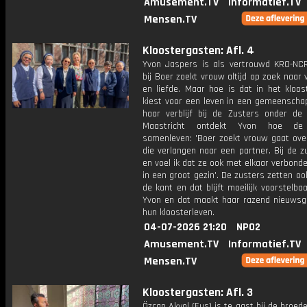
Amusement.TV
Informatief.TV
Mensen.TV
Kloostergasten: Afl. 4
Yvon Jaspers is als vertrouwd KRO-NCR
bij Boer zoekt vrouw altijd op zoek naar 
en liefde. Maar hoe is dat in het kloos
kiest voor een leven in een gemeenschap
haar verblijf bij de Zusters onder de
Maastricht ontdekt Yvon hoe de
samenleven: 'Boer zoekt vrouw gaat ov
die verlangen naar een partner. Bij de z
en voel ik dat ze ook met elkaar verbonden
in een groot gezin'. De zusters zetten oo
de kant en dat blijft moeilijk voorstelba
Yvon en dat maakt haar razend nieuwsgi
hun kloosterleven.
04-07-2026 21:20
NPO2
Amusement.TV
Informatief.TV
Mensen.TV
Kloostergasten: Afl. 3
Özcan Akyol (Eus) is te gast bij de broed