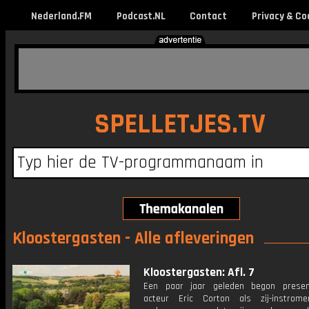
Nederland.FM
Podcast.NL
Contact
Privacy & Co
SPELLETJES.TV
Kloostergasten - Alle afleveringen
Kloostergasten: Afl. 7
Een paar jaar geleden begon presen
acteur Eric Corton als zij-instrom