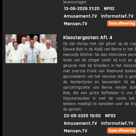
levensvragen.
13-06-2026 21:20
NPO2
Amusement.TV
Informatief.TV
Mensen.TV
Kloostergasten: Afl. 4
Op zijn Harley met zijn gitaar op de rug
Douwe Bob in de Abdij van Berne in het 
Heeswijk Dinther. Na een intensieve peri
leven van de zanger zoekt hij rust en g
gesprek met de broeders in het kloost
met overste Frank van Roemund duiken
geschiedenis van het klooster dat is ges
de Norbertijnen en bewondert hij de 
oprichtingsakte van Berne. Verder du
Bob, die een grote liefhebber is van 
kloosterkeuken in met de vaste ko
lekkere maaltijd te bereiden voor de br
de gasten.
23-08-2025 19:50
NPO2
Amusement.TV
Informatief.TV
Mensen.TV