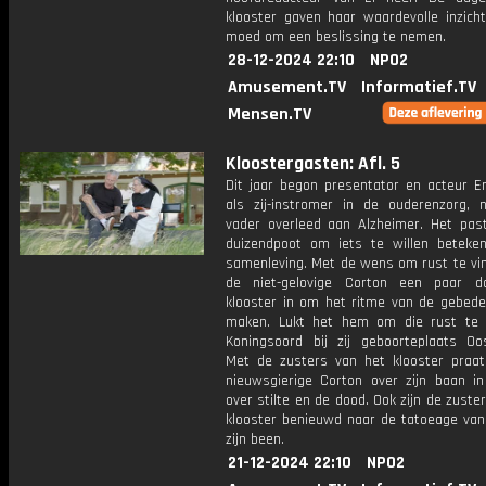
klooster gaven haar waardevolle inzich
moed om een beslissing te nemen.
28-12-2024 22:10
NPO2
Amusement.TV
Informatief.TV
Mensen.TV
Kloostergasten: Afl. 5
Dit jaar begon presentator en acteur Er
als zij-instromer in de ouderenzorg, n
vader overleed aan Alzheimer. Het past
duizendpoot om iets te willen beteke
samenleving. Met de wens om rust te vin
de niet-gelovige Corton een paar d
klooster in om het ritme van de gebed
maken. Lukt het hem om die rust te 
Koningsoord bij zij geboorteplaats Oo
Met de zusters van het klooster praat 
nieuwsgierige Corton over zijn baan in
over stilte en de dood. Ook zijn de zuste
klooster benieuwd naar de tatoeage van
zijn been.
21-12-2024 22:10
NPO2