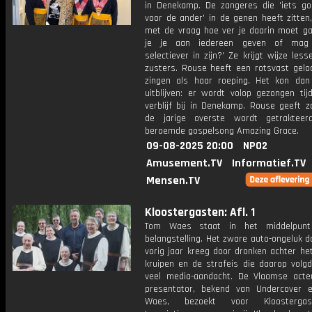
in Denekamp. De zangeres die 'iets g
voor de ander' in de genen heeft zitten
met de vraag hoe ver je daarin moet ga
je je aan iedereen geven of mag
selectiever in zijn?' Ze krijgt wijze les
zusters. Rouse heeft een rotsvast geloo
zingen als haar roeping. Het kon dan
uitblijven: er wordt volop gezongen tij
verblijf bij in Denekamp. Rouse geeft z
de jarige overste wordt getraktee
beroemde gospelsong Amazing Grace.
09-08-2025 20:00
NPO2
Amusement.TV
Informatief.TV
Mensen.TV
Kloostergasten: Afl. 1
Tom Waes staat in het middelpun
belangstelling. Het zware auto-ongeluk da
vorig jaar kreeg door dronken achter he
kruipen en de strafeis die daarop volgd
veel media-aandacht. De Vlaamse acte
presentator, bekend van Undercover 
Waes, bezoekt voor Kloosterga