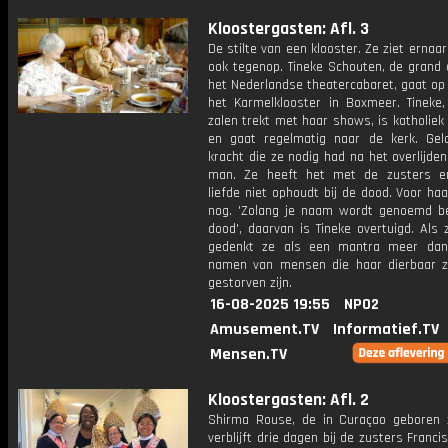
Kloostergasten: Afl. 3
De stilte van een klooster. Ze ziet ernaar
ook tegenop. Tineke Schouten, de grand
het Nederlandse theatercabaret, gaat op
het Karmelklooster in Boxmeer. Tineke, 
zalen trekt met haar shows, is katholie
en gaat regelmatig naar de kerk. Gel
kracht die ze nodig had na het overlijde
man. Ze heeft het met de zusters e
liefde niet ophoudt bij de dood. Voor haar
nog. 'Zolang je naam wordt genoemd be
dood', daarvan is Tineke overtuigd. Als
gedenkt ze als een mantra meer dan
namen van mensen die haar dierbaar zi
gestorven zijn.
16-08-2025 19:55
NPO2
Amusement.TV
Informatief.TV
Mensen.TV
Kloostergasten: Afl. 2
Shirma Rouse, de in Curaçao geboren 
verblijft drie dagen bij de zusters Franc