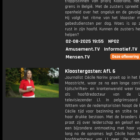
trappistinnen van priorij Klaarland, ne
grens in België. Met de zusters spreekt h
openheid over het ongeluk en de gevolg
Hij volgt het ritme van het klooster 
gebedsdiensten per dag. Waes is op 
rust in zijn hoofd. Kunnen de zusters h
helpen?
02-08-2025 19:55
NPO2
Amusement.TV
Informatief.TV
Mensen.TV
Kloostergasten: Afl. 6
Journalist Cécile Narinx groeit op in het 
Maastricht, waar ze na een lange carri
tijdschriften- en krantenwereld weer te
als hoofdredacteur van de Li
televisiezender L1. In pelgrimsoord
Wittem van de redemptoristen hoopt de k
Cécile tijd voor bezinning en stilte te 
haar drukke bestaan. Met de broeders 
praat zij over leiderschap en geloof en
een bijzondere ontmoeting met haar va
lang na de opnames legt Cécile haar fu
hoofdredacteur van L1 neer. De dag