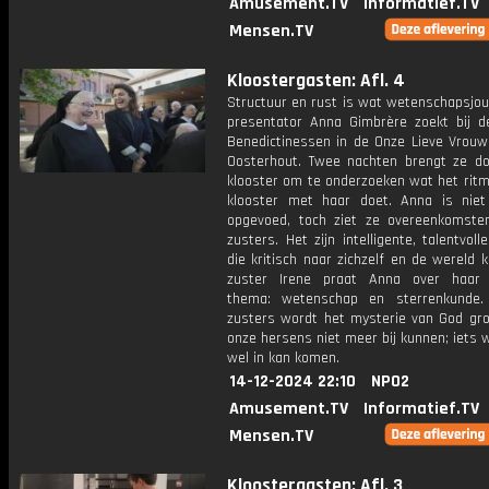
Amusement.TV
Informatief.TV
Mensen.TV
Kloostergasten: Afl. 4
Structuur en rust is wat wetenschapsjou
presentator Anna Gimbrère zoekt bij d
Benedictinessen in de Onze Lieve Vrouwe
Oosterhout. Twee nachten brengt ze do
klooster om te onderzoeken wat het ritm
klooster met haar doet. Anna is niet 
opgevoed, toch ziet ze overeenkomst
zusters. Het zijn intelligente, talentvol
die kritisch naar zichzelf en de wereld k
zuster Irene praat Anna over haar 
thema: wetenschap en sterrenkunde.
zusters wordt het mysterie van God gro
onze hersens niet meer bij kunnen; iets
wel in kan komen.
14-12-2024 22:10
NPO2
Amusement.TV
Informatief.TV
Mensen.TV
Kloostergasten: Afl. 3