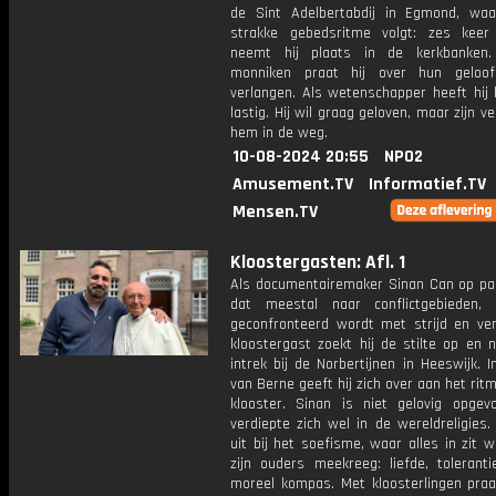
de Sint Adelbertabdij in Egmond, waa
strakke gebedsritme volgt: zes kee
neemt hij plaats in de kerkbanken
monniken praat hij over hun geloof
verlangen. Als wetenschapper heeft hij
lastig. Hij wil graag geloven, maar zijn ve
hem in de weg.
10-08-2024 20:55
NPO2
Amusement.TV
Informatief.TV
Mensen.TV
Kloostergasten: Afl. 1
Als documentairemaker Sinan Can op pad
dat meestal naar conflictgebieden,
geconfronteerd wordt met strijd en verd
kloostergast zoekt hij de stilte op en 
intrek bij de Norbertijnen in Heeswijk. I
van Berne geeft hij zich over aan het rit
klooster. Sinan is niet gelovig opge
verdiepte zich wel in de wereldreligies
uit bij het soefisme, waar alles in zit w
zijn ouders meekreeg: liefde, tolerant
moreel kompas. Met kloosterlingen praat