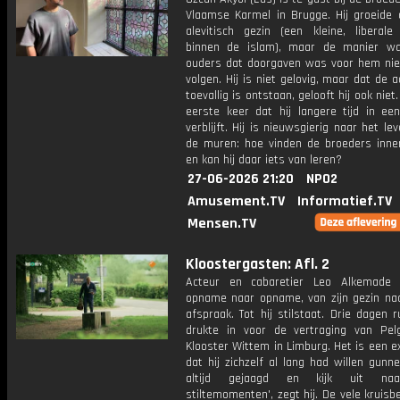
Vlaamse Karmel in Brugge. Hij groeide 
alevitisch gezin (een kleine, liberale
binnen de islam), maar de manier wa
ouders dat doorgaven was voor hem nie
volgen. Hij is niet gelovig, maar dat de 
toevallig is ontstaan, gelooft hij ook niet
eerste keer dat hij langere tijd in een
verblijft. Hij is nieuwsgierig naar het le
de muren: hoe vinden de broeders innerl
en kan hij daar iets van leren?
27-06-2026 21:20
NPO2
Amusement.TV
Informatief.TV
Mensen.TV
Kloostergasten: Afl. 2
Acteur en cabaretier Leo Alkemade 
opname naar opname, van zijn gezin na
afspraak. Tot hij stilstaat. Drie dagen ru
drukte in voor de vertraging van Pel
Klooster Wittem in Limburg. Het is een 
dat hij zichzelf al lang had willen gunne
altijd gejaagd en kijk uit na
stiltemomenten', zegt hij. De vele kruisb