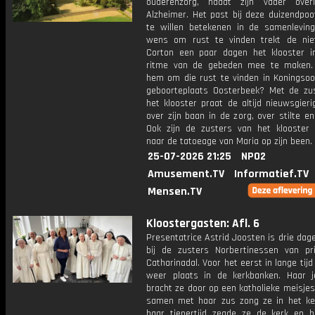
ouderenzorg, nadat zijn vader over
Alzheimer. Het past bij deze duizendpoo
te willen betekenen in de samenlevin
wens om rust te vinden trekt de niet
Corton een paar dagen het klooster 
ritme van de gebeden mee te maken.
hem om die rust te vinden in Koningsoor
geboorteplaats Oosterbeek? Met de zu
het klooster praat de altijd nieuwsgier
over zijn baan in de zorg, over stilte e
Ook zijn de zusters van het klooster
naar de tatoeage van Maria op zijn been.
25-07-2026 21:25
NPO2
Amusement.TV
Informatief.TV
Mensen.TV
Kloostergasten: Afl. 6
Presentatrice Astrid Joosten is drie dag
bij de zusters Norbertinessen van prio
Catharinadal. Voor het eerst in lange tij
weer plaats in de kerkbanken. Haar j
bracht ze door op een katholieke meisje
samen met haar zus zong ze in het ker
haar tienertijd zegde ze de kerk en h