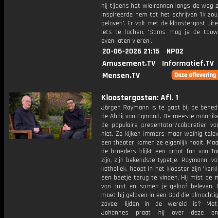
hij tijdens het wielrennen langs de weg 
inspireerde hem tot het schrijven 'Ik zo
geloven'. Er valt met de kloostergast uit
iets te lachen. 'Soms mag je de touw
even laten vieren'.
20-06-2026 21:15
NPO2
Amusement.TV
Informatief.TV
Mensen.TV
Kloostergasten: Afl. 1
Jörgen Raymann is te gast bij de benedi
de Abdij van Egmond. De meeste monnik
de populaire presentator/cabaretier va
niet. Ze kijken immers maar weinig telev
een theater komen ze eigenlijk nooit. Ma
de broeders blijkt een groot fan van Ta
zijn, zijn bekendste typetje. Raymann, va
katholiek, hoopt in het klooster zijn 'kerk
een beetje terug te vinden. Hij mist de
van rust en samen je geloof beleven.
moet hij geloven in een God die almachtig 
zoveel lijden in de wereld is? Met
Johannes praat hij over deze e