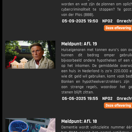
worden en wat zijn de plannen om oplich
cybercriminaliteit te stoppen? Te gast:
van der Plas (BBB).
05-09-2025 19:50
NPO2
Onrech
Meldpunt: Afl. 19
Huiseigenaren met tonnen euro's aan o
kunnen dit bedrag amper gebrui
bijvoorbeeld andere hypotheken of een a
op het inkomen. De gemiddelde overw
een huis in Nederland is zo'n 220.000 e
wie dit geld wil gebruiken, komt vaak bed
Banken en hypotheekverstrekkers zijn
aan strenge regels, waardoor het g
stenen blijft zitten.
06-06-2025 19:55
NPO2
Onrech
Meldpunt: Afl. 18
Dementie wordt volksziekte nummer één