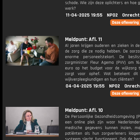
schade. Wie zijn deze oplichters en hoe 
werk?
11-04-2025 19:55
NPO2
Onrecht
Meldpunt: Afl. 11
Al jaren krijgen ouderen en zieken in de
de zorg die ze nodig hebben. De oorza
enorme personeelstekort. De beslis
zorgminister Fleur Agema (PVV) om 16
euro op het budget voor de wijkzorg t
zorgt voor ophef. Wat betekent dit
wijkverpleegkundigen en hun cliënten?
04-04-2025 19:55
NPO2
Onrech
Meldpunt: Afl. 10
De Persoonlijke Gezondheidsomgeving (
een online plek zijn waar Nederlande
medische gegevens kunnen inzien, m
patiënten als hun zorgverleners klage
systeem slecht functioneert. Ook de bed