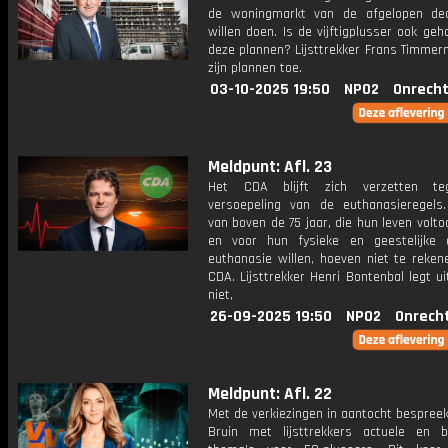
de woningmarkt van de afgelopen de
willen doen. Is de vijftigplusser ook ge
deze plannen? Lijsttrekker Frans Timmer
zijn plannen toe.
03-10-2025 19:50
NPO2
Onrecht
Meldpunt: Afl. 23
Het CDA blijft zich verzetten t
versoepeling van de euthanasieregels
van boven de 75 jaar, die hun leven volto
en voor hun fysieke en geestelijke a
euthanasie willen, hoeven niet te reken
CDA. Lijsttrekker Henri Bontenbal legt 
niet,
26-09-2025 19:50
NPO2
Onrech
Meldpunt: Afl. 22
Met de verkiezingen in aantocht bespreek
Bruin met lijsttrekkers actuele en be