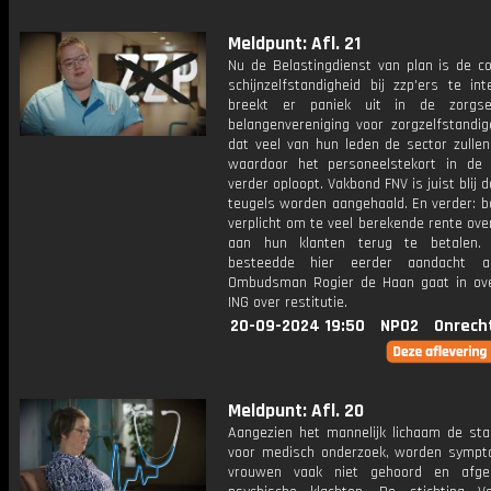
Meldpunt: Afl. 21
Nu de Belastingdienst van plan is de co
schijnzelfstandigheid bij zzp'ers te int
breekt er paniek uit in de zorgse
belangenvereniging voor zorgzelfstandig
dat veel van hun leden de sector zullen
waardoor het personeelstekort in de
verder oploopt. Vakbond FNV is juist blij d
teugels worden aangehaald. En verder: b
verplicht om te veel berekende rente ove
aan hun klanten terug te betalen. 
besteedde hier eerder aandacht 
Ombudsman Rogier de Haan gaat in ov
ING over restitutie.
20-09-2024 19:50
NPO2
Onrech
Meldpunt: Afl. 20
Aangezien het mannelijk lichaam de sta
voor medisch onderzoek, worden symp
vrouwen vaak niet gehoord en afge