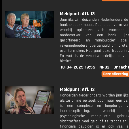
Meldpunt: Afl. 13
Jaarlijks zijn duizenden Nederlanders d
bankhelpdeskfraude. Dat is een vorm van
waarbij oplichters zich voordoen
medewerker van een bank. Tijd
geraffineerd en manipulatief spe
rekeninghouders overgehaald om grote
over te maken. Hoe gaat deze fraude in 
En wat is de verantwoordelijkheid va
hierin?
18-04-2025 19:55
NPO2
Onrecht
Meldpunt: Afl. 12
Honderden Nederlanders worden jaarlijks
als ze online op zoek gaan naar een gel
is een complexe en langdurige 
internetoplichting, waarbij cr
psychologische manipulatie gebr
slachtoffers veel geld af te troggelen.
financiële gevolgen is er ook veel e