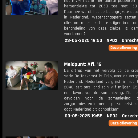
het RIVM neemt het aantal patiënten
hersenziekte tot 2050 toe met 150 
Daarmee wordt het de belangrijkste doo
in Nederland. Wetenschappers zetten
alles om meer inzicht te krijgen in de o
behandeling van deze ziekte. Is de
voorkomen?
23-05-2025 19:50
NPO2
Onrech
Meldpunt: Afl. 16
De aftrap van het vervolg op de cro
serie De Toekomst is Grijs, over de vergr
Nederland. Nederland vergrijst in rap 
2040 telt ons land zo'n vijf miljoen 65
een kwart van de samenleving. Dit he
gevolgen voor de samenleving: t
zorgpremies en immense personeelsteko
gaat Nederland dit aanpakken?
09-05-2025 19:55
NPO2
Onrech