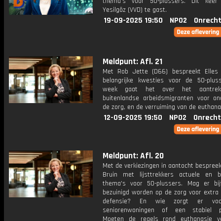
thema's voor 50-plussers. Dit keer
Yesilgöz (VVD) te gast.
19-09-2025 19:50
NPO2
Onrecht
Meldpunt: Afl. 21
Met Rob Jette (D66) bespreekt Elles
belangrijke kwesties voor de 50-plus
week gaat het over het aantrek
buitenlandse arbeidsmigranten voor o
de zorg, en de verruiming van de euthana
12-09-2025 19:50
NPO2
Onrecht
Meldpunt: Afl. 20
Met de verkiezingen in aantocht bespreek
Bruin met lijsttrekkers actuele en be
thema's voor 50-plussers. Mag er bij
bezuinigd worden op de zorg voor extra 
defensie? En wie zorgt er vo
seniorenwoningen of een stabiel p
Moeten de regels rond euthanasie v