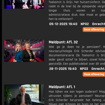
Toekomst is Grijs: het huisartsinfarct. D
raakt in de knel bij de oplopende vergri
langer thuis wonen en toen
administratieve druk. Wat moet er ge
hen te ontlasten?
05-12-2025 19:40
NPO2
Onrecht
Meldpunt: Afl. 32
Wat ga je doen na je pensioen? Ho
neuropsychologie Erik Scherder advise
documentaireserie De Toekomst is Gr
ieder geval actief te blijven, zowel licha
geestelijk. Een publieksdebat over dit on
28-11-2025 19:40
NPO2
Onrecht
Meldpunt: Afl. 1
Hoe kijken we aan tegen ouderen? Mag 
uitrusten tijdens je pensioen? Neurop
Erik Scherder bespreekt het belang v
blijven met lichaam én brein na het pen