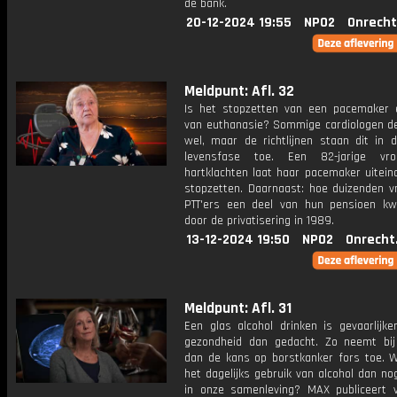
de bank.
20-12-2024 19:55
NPO2
Onrecht
Meldpunt: Afl. 32
Is het stopzetten van een pacemaker
van euthanasie? Sommige cardiologen d
wel, maar de richtlijnen staan dit in d
levensfase toe. Een 82-jarige v
hartklachten laat haar pacemaker uiteind
stopzetten. Daarnaast: hoe duizenden vr
PTT'ers een deel van hun pensioen kwi
door de privatisering in 1989.
13-12-2024 19:50
NPO2
Onrecht
Meldpunt: Afl. 31
Een glas alcohol drinken is gevaarlijke
gezondheid dan gedacht. Zo neemt bi
dan de kans op borstkanker fors toe. 
het dagelijks gebruik van alcohol dan n
in onze samenleving? MAX publiceert v