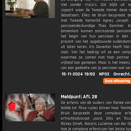
niet zonder risico's. Dat blijkt uit 
rapport waar de Tweede Kamer deze 
debatteert. Elles de Bruin bespreekt d
met Tweede Kamerlid Agnes Joseph 
pensioendeskundige Theo Gommer. En
binnenkort kunnen aanstaande pension
het begin van hun pensioen in één 
procent van het opgebouwde ouderdom
uit laten keren. Iris Deventer heeft hie
naar. Van het bedrag wil ze een camp
waarmee ze samen met haar partner 
vrijheid kan genieten. Maar is het inee
van een gedeelte van je pensioen wel ve
15-11-2024 19:50
NPO2
Onrecht
Meldpunt: Afl. 28
De erfenis van de ouders van Renee van 
leidde tot fikse ruzies binnen haar familie
Bruin bespreekt deze complexe erf
erfrechtadvocaat Joost Diks en fisca
Nickey Smelt. Notaris Lucienne van der Ge
hoe je complexe erfenissen het beste ku