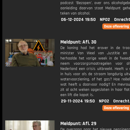
podcast 'Bezopen', over ons alcoholgebr
aanleiding daarvan staat Meldpunt gehe
teken van alcohol.
06-12-2024 19:50
NPO2
Onrecht
Meldpunt: Afl. 30
De koning had het erover in de tro
minister Van Weel van Justitie en V
herhaalde het vorige week in de Twee
neem voorzorgsmaatregelen voor a
Nederland een crisis uitbreekt. Heeft u
in huis voor als de stroom langdurig uitv
watervoorziening, of het gas? Hoe reëel
wat heeft u daarvoor nodig? En mevro
zit al acht weken opgesloten in haar fl
een lift die kapot is.
29-11-2024 19:50
NPO2
Onrecht
Meldpunt: Afl. 29
De overgang naar het nieuwe pensioenst