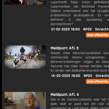
supermarkt heen staan geëtaleerd,
supermarkten het Nationaal Prevent
hebben ondertekend voor het terugdr
problematisch alcoholgebruik. En ve
definitief is een berekening 
pensioenfonds?
21-02-2025 19:50
NPO2
Onrecht
Meldpunt: Afl. 5
Steeds meer dierenartspraktijken wo
commerciële ketens overgenomen, 
dierenartsrekeningen stijgen en baa
facturen niet meer kunnen betalen. Hoe
En verder: een badkamerrenovatie toont 
14-02-2025 19:50
NPO2
Onrecht
Meldpunt: Afl. 4
Wie in de voorjaarsvakantie naar het b
gaat, doet er goed aan om voor ve
verzekering te controleren. Welke verze