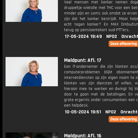
Veel mensen met kanker nemen dagel
druppeltje wietolie met THC voor een bet
minder pijn en soms ook omdat ze ervan 
zijn dat het kanker bestrijdt. Maar hel
echt tegen kanker? En MAX Ombuds
terug op pensioentekort oud-PTT'ers.
17-05-2024 19:49
NPO2
Onrecht
Meldpunt: Afl. 17
Een IT-ondernemer die zijn klanten assi
computerproblemen blijkt abonnemen
internetdiensten op zijn eigen naam te z
klanten van zijn diensten af willen, we
hieraan mee te werken en dwingt hij k
door te gaan met de betalingen. En v
grote ergernis onder consumenten: een c
een helpdesk.
10-05-2024 19:51
NPO2
Onrecht
Meldpunt: Afl. 16