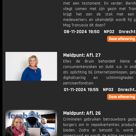
met een testament. En verder: Bern
vliegt samen met zijn gezin met Trans
krijgt het aan de stok met een
medewerkers en uiteindelijk wordt hij g
Mag Transavia dit doen?
08-11-2024 19:50
NPO2
Onrecht
Meldpunt: Afl. 27
Elles de Bruin behandelt kleine 
consumentenzaken en duikt o.a. in on
als oplichting bij (internet)aankopen, ges
digitalisering en schimmighede
pensioenfondsen.
01-11-2024 19:55
NPO2
Onrecht
Meldpunt: Afl. 26
Criminelen gebruiken betrouwbare gezi
burgers om in nepadvertenties product
bieden. Zodra er betaald is, wordt
opgestuurd en wordt de echte persoon o