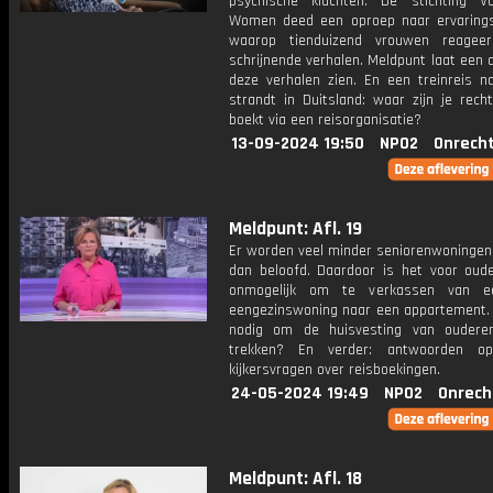
psychische klachten. De stichting V
Women deed een oproep naar ervarings
waarop tienduizend vrouwen reagee
schrijnende verhalen. Meldpunt laat een 
deze verhalen zien. En een treinreis n
strandt in Duitsland: waar zijn je rech
boekt via een reisorganisatie?
13-09-2024 19:50
NPO2
Onrecht
Meldpunt: Afl. 19
Er worden veel minder seniorenwoninge
dan beloofd. Daardoor is het voor oude
onmogelijk om te verkassen van e
eengezinswoning naar een appartement. 
nodig om de huisvesting van oudere
trekken? En verder: antwoorden op
kijkersvragen over reisboekingen.
24-05-2024 19:49
NPO2
Onrech
Meldpunt: Afl. 18