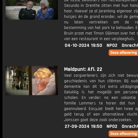
De vaste bewoners van recreatieparken
Secundo in Drenthe zitten met hun hand
haar. Hoewel ze al jarenlang eigenaar zi
huisjes én de grond eronder, wil de gem
nu laten vertrekken om de recr
bestemming van het park te behouden. En
Bruin praat met Timon Dijkman over het 
van een restaurant in een verpleeghuis.
04-10-2024 19:50
NPO2
Onrech
Meldpunt: Afl. 22
Veel zorgverleners zijn zich niet bewu
geschiedenis van hun cliënten. Bij ou
dementie kan dit tot extra uitdaginge
Gelukkig is het mogelijk om persone
scholen. En verder: na een vakantie 
familie Lammers te horen dat hun v
geannuleerd. EasyJet biedt hen twee op
geld terug of een alternatieve vlucht
Janssen gaat deze zaak onderzoeken.
27-09-2024 19:50
NPO2
Onrech