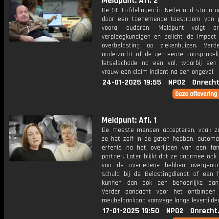
Meldpunt: Afl. 2
De SEH-afdelingen in Nederland staan o
door een toenemende toestroom van p
vooral ouderen. Meldpunt volgt a
verpleegkundigen en belicht de impact
overbelasting op ziekenhuizen. Ver
onderzocht of de gemeente aansprakelij
letselschade na een val, waarbij een 
vrouw een claim indient na een ongeval.
24-01-2025 19:55
NPO2
Onrecht
Meldpunt: Afl. 1
De meeste mensen accepteren, vaak z
ze het zelf in de gaten hebben, automa
erfenis na het overlijden van een fami
partner. Later blijkt dat ze daarmee ook
van de overledene hebben overgeno
schuld bij de Belastingdienst of een 
kunnen dan ook een behoorlijke aans
Verder aandacht voor het ontbinden
meubelaankoop vanwege lange levertijde
17-01-2025 19:50
NPO2
Onrecht