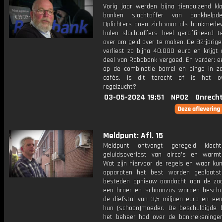
Vorig jaar werden bijna tienduizend kl
banken slachtoffer van bankhelpdes
Oplichters doen zich voor als bankmede
halen slachtoffers heel geraffineerd te
over om geld over te maken. De 82-jarig
verliest zo bijna 40.000 euro en krijgt
deel van Rabobank vergoed. En verder: e
op de combinatie borrel en bingo in za
cafés. Is dit terecht of is het ov
regelzucht?
03-05-2024 19:51
NPO2
Onrecht
Meldpunt: Afl. 15
Meldpunt ontvangt geregeld klach
geluidsoverlast van airco's en warm
Wat zijn hiervoor de regels en waar ku
apparaten het best worden geplaats
besteden opnieuw aandacht aan de za
een broer en schoonzus worden beschu
de diefstal van 3,5 miljoen euro en een
hun (schoon)moeder. De beschuldigde b
het beheer had over de bankrekeningen