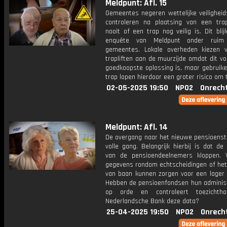
Meldpunt: Afl. 15
Gemeentes negeren wettelijke veiligheid
controleren na plaatsing van een trapl
nooit of een trap nog veilig is. Dit blij
enquête van Meldpunt onder ruim
gemeentes. Lokale overheden kiezen 
trapliften aan de muurzijde omdat dit v
goedkoopste oplossing is, maar gebruike
trap lopen hierdoor een groter risico om t
02-05-2025 19:50
NPO2
Onrech
Meldpunt: Afl. 14
De overgang naar het nieuwe pensioenste
volle gang. Belangrijk hierbij is dat d
van de pensioendeelnemers kloppen. 
gegevens rondom echtscheidingen of het
van baan kunnen zorgen voor een lager 
Hebben de pensioenfondsen hun administ
op orde en controleert toezichth
Nederlandsche Bank deze data?
25-04-2025 19:50
NPO2
Onrech