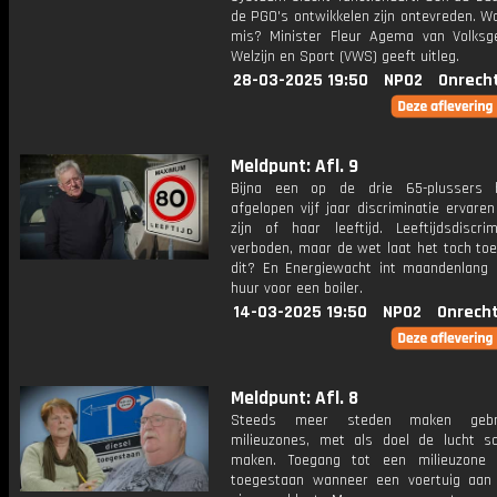
de PGO's ontwikkelen zijn ontevreden. W
mis? Minister Fleur Agema van Volksg
Welzijn en Sport (VWS) geeft uitleg.
28-03-2025 19:50
NPO2
Onrech
Meldpunt: Afl. 9
Bijna een op de drie 65-plussers 
afgelopen vijf jaar discriminatie ervar
zijn of haar leeftijd. Leeftijdsdiscrim
verboden, maar de wet laat het toch toe
dit? En Energiewacht int maandenlang 
huur voor een boiler.
14-03-2025 19:50
NPO2
Onrecht
Meldpunt: Afl. 8
Steeds meer steden maken gebr
milieuzones, met als doel de lucht s
maken. Toegang tot een milieuzone 
toegestaan wanneer een voertuig aan