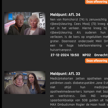
Meldpunt: Afl. 34
Nen van Ramshorst (74) is zenuwachtig 
rijbewijskeuring. Cees Mooij (73) kreeg 
out in het verkeer. Hierna kreeg hi
rijbewijskeuring. Als ouderen hun 
verliezen, is de kans op ongelukken met
groter. Daarnaast onderzoekt MAX O
een te hoge telefoonrekening v
huisartsenpost.
27-12-2024 19:50
NPO2
Onrecht
Meldpunt: Afl. 33
Medicijntekorten zetten apotheken on
patiënten zoals diabetespatiënt Jane Est
niet altijd hun medicij
apotheekmedewerkers kampen met boz
en werkstress. Ook: ING weig
spaarbankboekje van 508 gulden uit te
MAX Ombudsman Rogier de Haan haalt ve