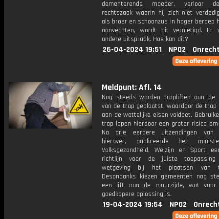
dementerende moeder, verloor de
rechtszaak waarin hij zich niet verdedi
als broer en schoonzus in hoger beroep 
aanvechten, wordt dit vernietigd. Er 
andere uitspraak. Hoe kan dit?
26-04-2024 19:51
NPO2
Onrecht
Meldpunt: Afl. 14
Nog steeds worden trapliften aan de 
van de trap geplaatst, waardoor de trap
aan de wettelijke eisen voldoet. Gebruik
trap lopen hierdoor een groter risico om 
Na drie eerdere uitzendingen van 
hierover, publiceerde het minist
Volksgezondheid, Welzijn en Sport e
richtlijn voor de juiste toepassin
wetgeving bij het plaatsen van tra
Desondanks kiezen gemeenten nog st
een lift aan de muurzijde, wat voo
goedkopere oplossing is.
19-04-2024 19:54
NPO2
Onrech