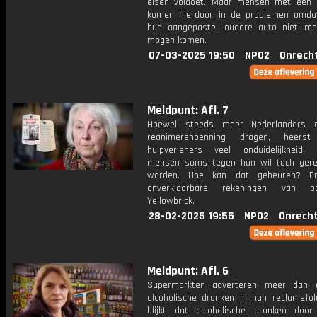
eisen voldoet. Maar mensen met een 
komen hierdoor in de problemen omd
hun aangepaste, oudere auto niet me
mogen komen.
07-03-2025 19:50
NPO2
Onrech
Meldpunt: Afl. 7
Hoewel steeds meer Nederlanders e
reanimerenpenning dragen, heers
hulpverleners veel onduidelijkheid,
mensen soms tegen hun wil toch ger
worden. Hoe kan dat gebeuren? En
onverklaarbare rekeningen van pa
Yellowbrick.
28-02-2025 19:55
NPO2
Onrecht
Meldpunt: Afl. 6
Supermarkten adverteren meer dan o
alcoholische dranken in hun reclamefol
blijkt dat alcoholische dranken doo