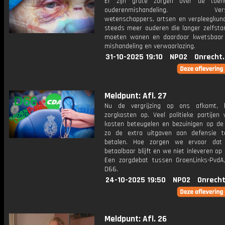
Er zijn grote zorgen over de toe
ouderenmishandeling. Versch
wetenschappers, artsen en verpleegkund
steeds meer ouderen die langer zelfstan
moeten wonen en daardoor kwetsbaar 
mishandeling en verwaarlozing.
31-10-2025 19:10
NPO2
Onrecht
Meldpunt: Afl. 27
Nu de vergrijzing op ons afkomt, 
zorgkosten op. Veel politieke partijen 
kosten beteugelen en bezuinigen op de
zo de extra uitgaven aan defensie 
betalen. Hoe zorgen we ervoor dat
betaalbaar blijft en we niet inleveren op 
Een zorgdebat tussen GroenLinks-Pvd
D66.
24-10-2025 19:50
NPO2
Onrecht
Meldpunt: Afl. 26