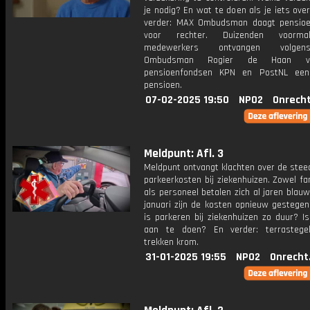
je nodig? En wat te doen als je iets ov
verder: MAX Ombudsman daagt pensio
voor rechter. Duizenden voorma
medewerkers ontvangen volg
Ombudsman Rogier de Haan v
pensioenfondsen KPN en PostNL een
pensioen.
07-02-2025 19:50
NPO2
Onrecht
Meldpunt: Afl. 3
Meldpunt ontvangt klachten over de stee
parkeerkosten bij ziekenhuizen. Zowel fa
als personeel betalen zich al jaren blau
januari zijn de kosten opnieuw gestege
is parkeren bij ziekenhuizen zo duur? Is
aan te doen? En verder: terrastege
trekken krom.
31-01-2025 19:55
NPO2
Onrecht