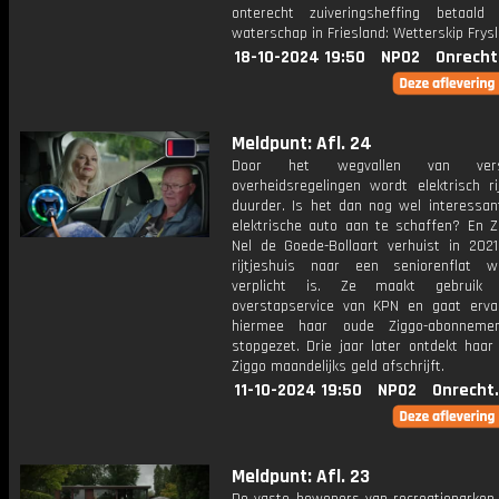
onterecht zuiveringsheffing betaal
waterschap in Friesland: Wetterskip Frysl
18-10-2024 19:50
NPO2
Onrecht
Meldpunt: Afl. 24
Door het wegvallen van versch
overheidsregelingen wordt elektrisch ri
duurder. Is het dan nog wel interessa
elektrische auto aan te schaffen? En Zi
Nel de Goede-Bollaart verhuist in 202
rijtjeshuis naar een seniorenflat 
verplicht is. Ze maakt gebruik
overstapservice van KPN en gaat erva
hiermee haar oude Ziggo-abonneme
stopgezet. Drie jaar later ontdekt haar
Ziggo maandelijks geld afschrijft.
11-10-2024 19:50
NPO2
Onrecht
Meldpunt: Afl. 23