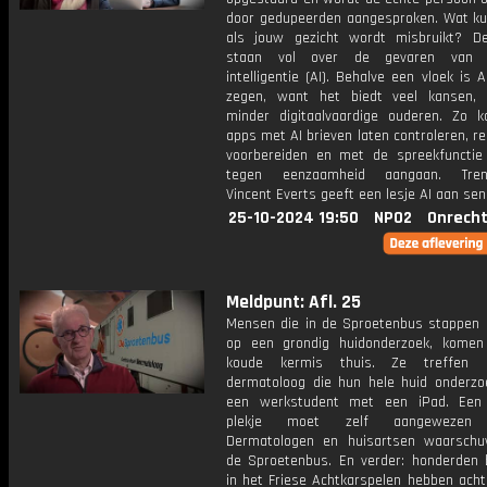
door gedupeerden aangesproken. Wat ku
als jouw gezicht wordt misbruikt? D
staan vol over de gevaren van art
intelligentie (AI). Behalve een vloek is 
zegen, want het biedt veel kansen,
minder digitaalvaardige ouderen. Zo k
apps met AI brieven laten controleren, re
voorbereiden en met de spreekfunctie 
tegen eenzaamheid aangaan. Tren
Vincent Everts geeft een lesje AI aan sen
25-10-2024 19:50
NPO2
Onrecht
Meldpunt: Afl. 25
Mensen die in de Sproetenbus stappen
op een grondig huidonderzoek, kome
koude kermis thuis. Ze treffen
dermatoloog die hun hele huid onderzo
een werkstudent met een iPad. Een 
plekje moet zelf aangewezen 
Dermatologen en huisartsen waarsch
de Sproetenbus. En verder: honderden
in het Friese Achtkarspelen hebben acht