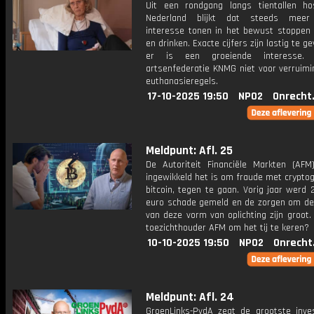
Uit een rondgang langs tientallen ho
Nederland blijkt dat steeds mee
interesse tonen in het bewust stoppen
en drinken. Exacte cijfers zijn lastig te g
er is een groeiende interesse.
artsenfederatie KNMG niet voor verruimi
euthanasieregels.
17-10-2025 19:50
NPO2
Onrecht
Meldpunt: Afl. 25
De Autoriteit Financiële Markten (AFM
ingewikkeld het is om fraude met cryptog
bitcoin, tegen te gaan. Vorig jaar werd 
euro schade gemeld en de zorgen om d
van deze vorm van oplichting zijn groot
toezichthouder AFM om het tij te keren?
10-10-2025 19:50
NPO2
Onrecht
Meldpunt: Afl. 24
GroenLinks-PvdA zegt de grootste inves