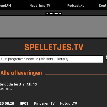
land.FM
Nederland.TV
Podcast.NL
Cont
SPELLETJES.TV
Alle afleveringen
rigade battle: Afl. 10
e zeehond.
25 08:20
NPO3
Kinderen.TV
Natuur.TV