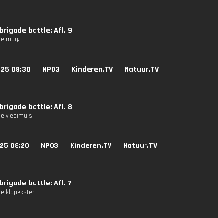
rigade battle: Afl. 9
de mug.
025 08:30
NPO3
Kinderen.TV
Natuur.TV
rigade battle: Afl. 8
de vleermuis.
025 08:20
NPO3
Kinderen.TV
Natuur.TV
rigade battle: Afl. 7
de klapekster.