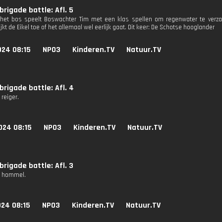
rigade battle: Afl. 5
het bos speelt Boswachter Tim met een klas spellen om regenwater te verza
kt de Eikel toe of het allemaal wel eerlijk gaat. Dit keer: De Schotse hooglander
024 08:15
NPO3
Kinderen.TV
Natuur.TV
rigade battle: Afl. 4
 reiger.
024 08:15
NPO3
Kinderen.TV
Natuur.TV
rigade battle: Afl. 3
De hommel.
024 08:15
NPO3
Kinderen.TV
Natuur.TV