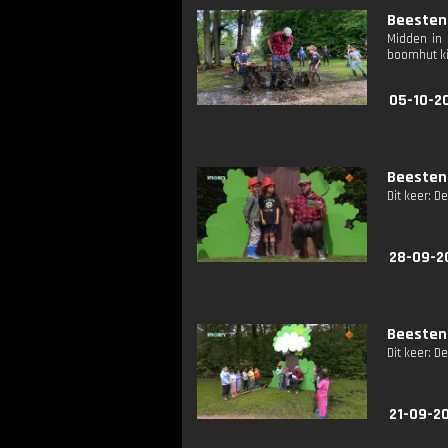
Beestenb
Midden in 
boomhut kij
05-10-2
Beestenb
Dit keer: De
28-09-2
Beestenb
Dit keer: 
21-09-2