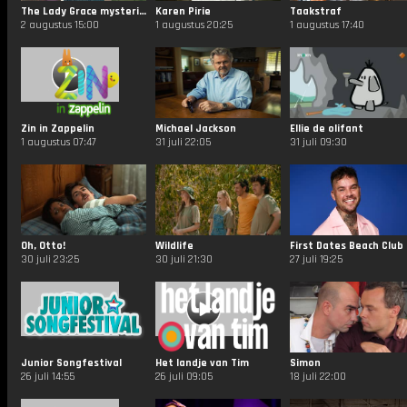
The Lady Grace mysteries
Karen Pirie
Taakstraf
2 augustus 15:00
1 augustus 20:25
1 augustus 17:40
Zin in Zappelin
Michael Jackson
Ellie de olifant
1 augustus 07:47
31 juli 22:05
31 juli 09:30
Oh, Otto!
Wildlife
First Dates Beach Club
30 juli 23:25
30 juli 21:30
27 juli 19:25
Junior Songfestival
Het landje van Tim
Simon
26 juli 14:55
26 juli 09:05
18 juli 22:00