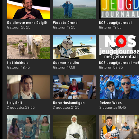
De slimste mens België
Woeste Grond
NOS Jeugdjournaal
Gisteren 20:25
Gisteren 19:25
Gisteren 19:00
Het klokhuis
Submarine Jim
Gisteren 18:45
Gisteren 17:50
Gisteren 03:35
Holy Sh!t
De verloskundigen
Reizen Waes
2 augustus 23:05
2 augustus 21:25
2 augustus 19:45