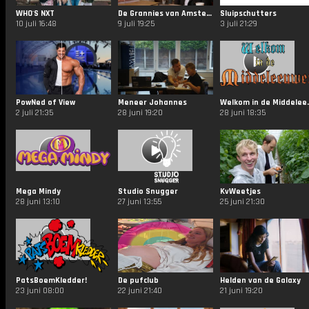
WHO'S NXT
De Grannies van Amsterdam
Sluipschutters
10 juli 16:48
9 juli 19:25
3 juli 21:29
PowNed of View
Meneer Johannes
Welkom in
2 juli 21:35
28 juni 19:20
28 juni 18:35
Mega Mindy
Studio Snugger
KvWeetjes
28 juni 13:10
27 juni 13:55
25 juni 21:30
PatsBoemKledder!
De pufclub
Helden van de Galaxy
23 juni 08:00
22 juni 21:40
21 juni 19:20