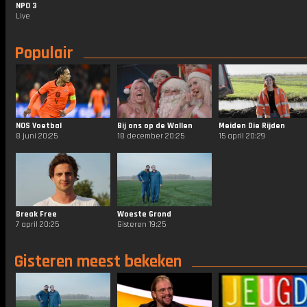
NPO 3
Live
Populair
NOS Voetbal
Bij ons op de Wallen
Meiden Die Rijden
8 juni 20:25
18 december 20:25
15 april 20:29
Break Free
Woeste Grond
7 april 20:25
Gisteren 19:25
Gisteren meest bekeken