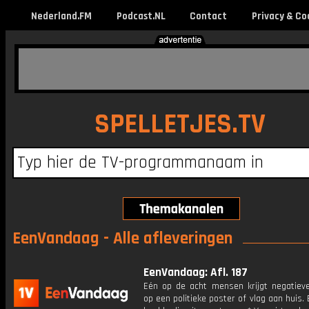
Nederland.FM
Podcast.NL
Contact
Privacy & Co
SPELLETJES.TV
EenVandaag - Alle afleveringen
EenVandaag: Afl. 187
Eén op de acht mensen krijgt negatieve
op een politieke poster of vlag aan huis.