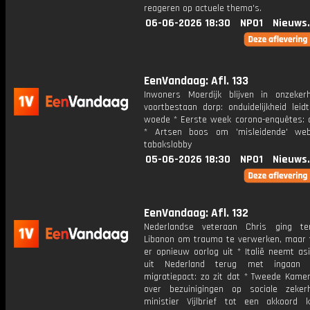
reageren op actuele thema's.
06-06-2026 18:30
NPO1
Nieuws
EenVandaag: Afl. 133
Inwoners Moerdijk blijven in onzeker
voortbestaan dorp: onduidelijkheid leid
woede * Eerste week corona-enquêtes: di
* Artsen boos om 'misleidende' web
tabakslobby
05-06-2026 18:30
NPO1
Nieuws
EenVandaag: Afl. 132
Nederlandse veteraan Chris ging te
Libanon om trauma te verwerken, maar 
er opnieuw oorlog uit * Italië neemt as
uit Nederland terug met ingaan
migratiepact: zo zit dat * Tweede Kamer
over bezuinigingen op sociale zeker
ministier Vijlbrief tot een akkoord