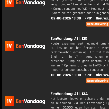
Minder gebruikers van lachgas, toch st
vergiftigingen * Hoe staat het met het 
* Onrust rondom het WK * Hoe gaat h
Syriërs die terugkeerden naar hun geboo
09-06-2026 18:30
NPO1
Nieuws
EenVandaag: Afl. 135
Houten experimenteert met maximumsne
20 km/uur op het fietspad * Moe
reclameverbod komen op ultra-fast fashi
Shein en Temu? * Amerikanen ont
president Trump en gaan daarom in 
wonen * Opnieuw drones in NAVO-lucht
moet het bondgenootschap reageren?
08-06-2026 18:30
NPO1
Nieuws
EenVandaag: Afl. 134
Het laatste nieuws en achtergronden ui
en buitenland. Via het EenVandaag Op
kunnen 50.000 leden hun stem laten