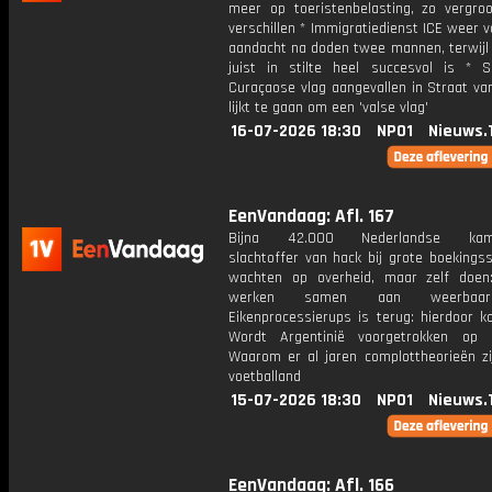
meer op toeristenbelasting, zo vergro
verschillen * Immigratiedienst ICE weer v
aandacht na doden twee mannen, terwijl 
juist in stilte heel succesvol is * 
Curaçaose vlag aangevallen in Straat va
lijkt te gaan om een 'valse vlag'
16-07-2026 18:30
NPO1
Nieuws.
EenVandaag: Afl. 167
Bijna 42.000 Nederlandse kamp
slachtoffer van hack bij grote boekingss
wachten op overheid, maar zelf doen
werken samen aan weerbaar
Eikenprocessierups is terug: hierdoor k
Wordt Argentinië voorgetrokken op
Waarom er al jaren complottheorieën zi
voetballand
15-07-2026 18:30
NPO1
Nieuws.
EenVandaag: Afl. 166