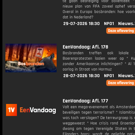
te gaan bedreiging voor bollenteelt
nieuw plan van FIFA zoveel ophef vero
Overal in Europa bosbranden: hoe voo
dat in Nederland?
29-07-2026 18:30
NPO1
Nieuws.
EenVandaag: Afl. 178
Bosbranden treffen ook lokale 
Boerenprotesten laaien weer op * K
zonder Amerikaanse inlichtingen? * Al 
oorlog in Straat van Hormuz
28-07-2026 18:30
NPO1
Nieuws.
EenVandaag: Afl. 177
Valt een mega-evenement als Amsterdam
beveiligen tegen terrorisme? * Islamiti
was toch verslagen? De terreurgroep is 
weggeweest * Hoe crisis rond Groenla
dwong om tegen Verenigde Staten in 
Eilanders boos: wordt de geliefde nat