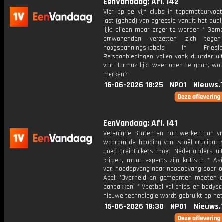
EenVandaag: Afl. 142
Vier op de vijf clubs in topamateurvoet
last (gehad) van agressie vanuit het publ
lijkt alleen maar erger te worden * Gem
omwonenden verzetten zich tege
hoogspanningskabels in Frie
Reisaanbiedingen vallen vaak duurder ui
van Hormuz lijkt weer open te gaan, wat
merken?
16-06-2026 18:25
NPO1
Nieuws.
EenVandaag: Afl. 141
Verenigde Staten en Iran werken aan vr
waarom de houding van Israël cruciaal i
goed treintickets moet Nederlanders ui
krijgen, maar experts zijn kritisch * As
van noodopvang naar noodopvang door ov
Apel: 'Overheid en gemeenten moeten 
aanpakken' * Voetbal vol chips en bodys
nieuwe technologie wordt gebruikt op he
15-06-2026 18:30
NPO1
Nieuws.