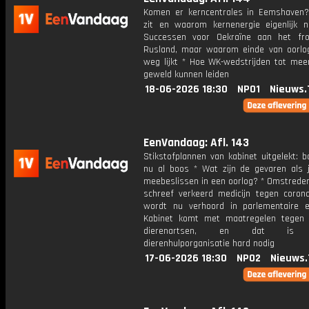
Komen er kerncentrales in Eemshaven
zit en waarom kernenergie eigenlijk n
Successen voor Oekraïne aan het fr
Rusland, maar waarom einde van oorlo
weg lijkt * Hoe WK-wedstrijden tot meer
geweld kunnen leiden
18-06-2026 18:30
NPO1
Nieuws.
EenVandaag: Afl. 143
Stikstofplannen van kabinet uitgelekt: b
nu al boos * Wat zijn de gevaren als j
meebeslissen in een oorlog? * Omstreden
schreef verkeerd medicijn tegen coron
wordt nu verhoord in parlementaire 
Kabinet komt met maatregelen tegen 
dierenartsen, en dat is v
dierenhulporganisatie hard nodig
17-06-2026 18:30
NPO2
Nieuws.