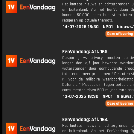
Het laatste nieuws en achtergronden ui
en buitenland. Via het EenVandaag Op
kunnen 50.000 leden hun stem laten
reageren op actuele thema's.
14-07-2026 18:30
NPO1
Nieuws.
EenVandaag: Afl. 165
Opsporing vs privacy: moeten politi
langer dan vijf jaar bewaard worde
waterstanden door aanhoudende droog
tot steeds meer problemen * Rekruten st
rij voor de militaire weerbaarheidstra
Defensie * Massaclaim tegen betaaldiens
consumenten eisen 500 miljoen euro ter
13-07-2026 18:30
NPO1
Nieuws.
EenVandaag: Afl. 164
Het laatste nieuws en achtergronden ui
en buitenland. Via het EenVandaag Op