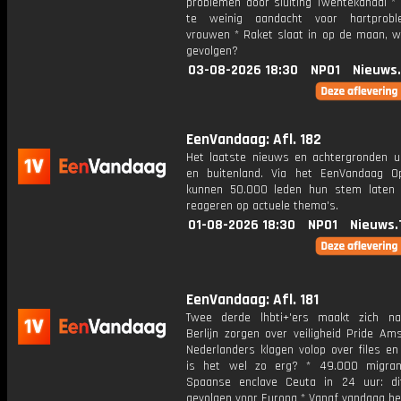
problemen door sluiting Twentekanaal * 
te weinig aandacht voor hartprobl
vrouwen * Raket slaat in op de maan, wa
gevolgen?
03-08-2026 18:30
NPO1
Nieuws
EenVandaag: Afl. 182
Het laatste nieuws en achtergronden ui
en buitenland. Via het EenVandaag Op
kunnen 50.000 leden hun stem laten
reageren op actuele thema's.
01-08-2026 18:30
NPO1
Nieuws.
EenVandaag: Afl. 181
Twee derde lhbti+'ers maakt zich n
Berlijn zorgen over veiligheid Pride Am
Nederlanders klagen volop over files en
is het wel zo erg? * 49.000 migran
Spaanse enclave Ceuta in 24 uur: di
gevolgen voor Europa * Vanaf vandaag he