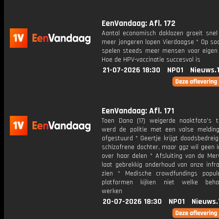
EenVandaag: Afl. 172
Aantal economisch daklozen groeit snel
meer jongeren lopen Vierdaagse * Op soc
spelen steeds meer mensen voor eigen 
Hoe de HPV-vaccinatie succesvol is
21-07-2026 18:30
NPO1
Nieuws.
EenVandaag: Afl. 171
Toen Dana (17) weigerde naaktfoto's t
werd de politie met een valse meldin
afgestuurd * Geertje krijgt doodsbedrei
schizofrene dochter, maar ggz wil geen 
over haar delen * Afsluiting van de Me
laat gebrekkig onderhoud van onze infra
zien * Medische crowdfundings popul
platformen kijken niet welke behan
werken
20-07-2026 18:30
NPO1
Nieuws.