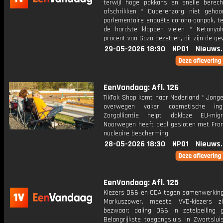
terwijl hoge pakkans en snelle berecht
afschrikken * Ouderenzorg niet gehoo
parlementaire enquête corona-aanpak, te
de hardste klappen vielen * Netanya
procent van Gaza bezetten, dit zijn de ge
29-05-2026 18:30
NPO1
Nieuws
EenVandaag: Afl. 126
TikTok Shop komt naar Nederland * Jong
overwegen vaker cosmetische in
Zorgalliantie helpt dakloze EU-mig
Noorwegen heeft deal gesloten met Frank
nucleaire bescherming
28-05-2026 18:30
NPO1
Nieuws
EenVandaag: Afl. 125
Kiezers D66 en CDA tegen samenwerking
Markuszower, meeste VVD-kiezers z
bezwaar; daling D66 in zetelpeiling 
Belangrijkste toegangsluis in Zwartslui