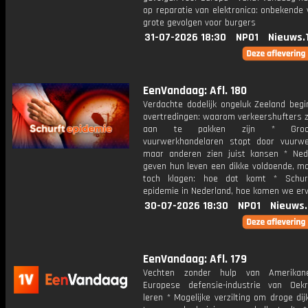
op reparatie van elektronica: onbekende
grote gevolgen voor burgers
31-07-2026 18:30
NPO1
Nieuws.
EenVandaag: Afl. 180
Verdachte dodelijk ongeluk Zeeland begi
overtredingen: waarom verkeershufters z
aan te pakken zijn * Groo
vuurwerkhandelaren stopt door vuurwe
maar anderen zien juist kansen * Ned
geven hun leven een dikke voldoende, ma
toch klagen: hoe dat komt * Schur
epidemie in Nederland, hoe komen we er
30-07-2026 18:30
NPO1
Nieuws
EenVandaag: Afl. 179
Vechten zonder hulp van Amerika
Europese defensie-industrie van Oek
leren * Mogelijke verzilting om droge di