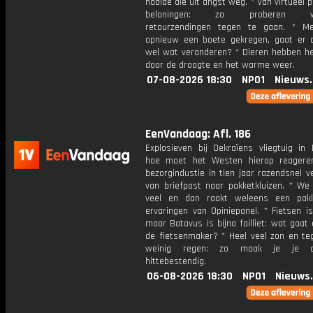
haalde die uit angst weg. * Van virtueel 
beloningen: zo proberen we
retourzendingen tegen te gaan. * M
opnieuw een boete gekregen, gaat er 
wel wat veranderen? * Dieren hebben het
door de droogte en het warme weer.
07-08-2026 18:30
NPO1
Nieuws
EenVandaag: Afl. 186
Explosieven bij Oekraïens vliegtuig in 
hoe moet het Westen hierop reagere
bezorgindustie in tien jaar razendsnel 
van briefpost naar pakketkluizen. * We 
veel en dan raakt weleens een pakk
ervaringen van Opiniepanel. * Fietsen is
maar Batavus is bijna failliet: wat gaat 
de fietsenmaker? * Heel veel zon en teg
weinig regen: zo maak je je ac
hittebestendig.
06-08-2026 18:30
NPO1
Nieuws