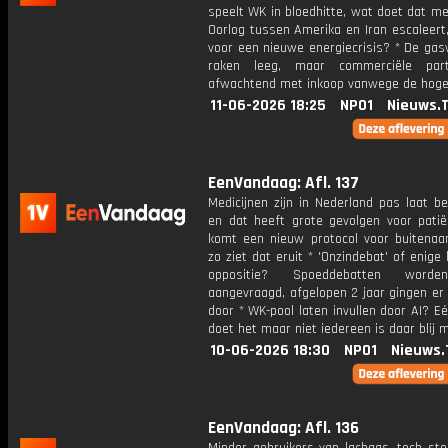
speelt WK in bloedhitte, wat doet dat met 
Oorlog tussen Amerika en Iran escaleert,
voor een nieuwe energiecrisis? * De gas
raken leeg, maar commerciële parti
afwachtend met inkoop vanwege de hoge 
11-06-2026 18:25
NPO1
Nieuws.
EenVandaag: Afl. 137
Medicijnen zijn in Nederland pas laat b
en dat heeft grote gevolgen voor patië
komt een nieuw protocol voor buitenaar
zo ziet dat eruit * 'Onzindebat' of enige
oppositie? Spoeddebatten worde
aangevraagd, afgelopen 2 jaar gingen er
door * WK-pool laten invullen door AI? E
doet het maar niet iedereen is daar blij 
10-06-2026 18:30
NPO1
Nieuws.
EenVandaag: Afl. 136