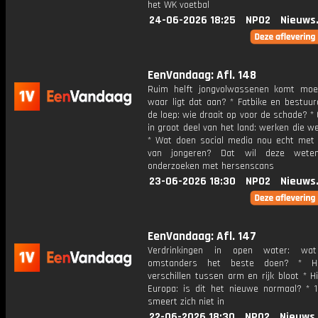
het WK voetbal
24-06-2026 18:25
NPO2
Nieuws
EenVandaag: Afl. 148
Ruim helft jongvolwassenen komt moeil
waar ligt dat aan? * Fatbike en bestuur
de loep: wie draait op voor de schade? *
in groot deel van het land: werken die 
* Wat doen social media nou echt met 
van jongeren? Dat wil deze weten
onderzoeken met hersenscans
23-06-2026 18:30
NPO2
Nieuws
EenVandaag: Afl. 147
Verdrinkingen in open water: wa
omstanders het beste doen? * Hi
verschillen tussen arm en rijk bloot * Hi
Europa: is dit het nieuwe normaal? * 
smeert zich niet in
22-06-2026 18:30
NPO2
Nieuws