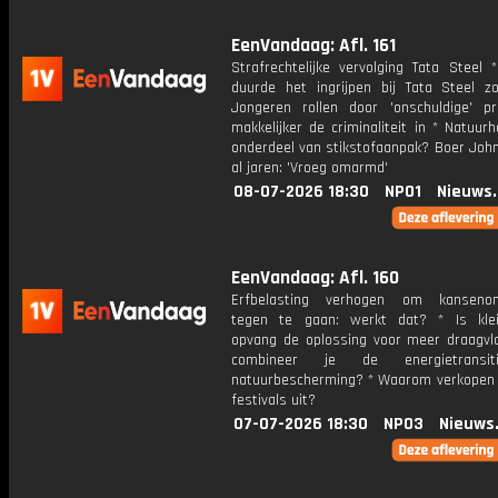
EenVandaag: Afl. 161
Strafrechtelijke vervolging Tata Steel
duurde het ingrijpen bij Tata Steel z
Jongeren rollen door 'onschuldige' pr
makkelijker de criminaliteit in * Natuurh
onderdeel van stikstofaanpak? Boer John
al jaren: 'Vroeg omarmd'
08-07-2026 18:30
NPO1
Nieuws
EenVandaag: Afl. 160
Erfbelasting verhogen om kansenong
tegen te gaan: werkt dat? * Is klei
opvang de oplossing voor meer draagvl
combineer je de energietransi
natuurbescherming? * Waarom verkopen 
festivals uit?
07-07-2026 18:30
NPO3
Nieuws