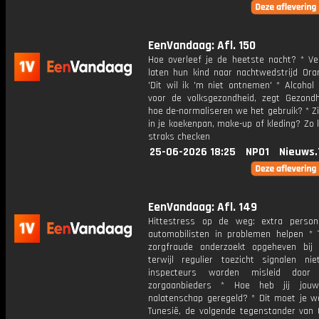
EenVandaag: Afl. 150
Hoe overleef je de heetste nacht? * Ve
laten hun kind naar nachtwedstrijd Oran
'Dit wil ik 'm niet ontnemen' * Alcohol
voor de volksgezondheid, zegt Gezondh
hoe de-normaliseren we het gebruik? * Z
in je koekenpan, make-up of kleding? Zo 
straks checken
25-06-2026 18:25
NPO1
Nieuws.
EenVandaag: Afl. 149
Hittestress op de weg: extra perso
automobilisten in problemen helpen *
zorgfraude onderzoekt opgeheven bij i
terwijl regulier toezicht signalen nie
inspecteurs worden misleid door 
zorgaanbieders * Hoe heb jij jouw 
nalatenschap geregeld? * Dit moet je w
Tunesië, de volgende tegenstander van 