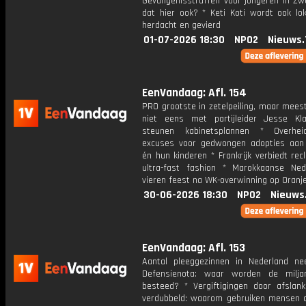
Gevangenisstraffen voor jongeren in Zw
dat hier ook? * Keti Koti wordt ook lo
herdacht en gevierd
01-07-2026 18:30
NPO2
Nieuws.
EenVandaag: Afl. 154
PRO grootste in zetelpeiling, maar mees
niet eens met partijleider Jesse Kl
steunen kabinetsplannen * Overhe
excuses voor gedwongen adopties aa
én hun kinderen * Frankrijk verbiedt re
ultra-fast fashion * Marokkaanse Ned
vieren feest na WK-overwinning op Oranj
30-06-2026 18:30
NPO2
Nieuws
EenVandaag: Afl. 153
Aantal pleeggezinnen in Nederland n
Defensienota: waar worden de milja
besteed? * Vergiftigingen door afslank
verdubbeld: waarom gebruiken mensen d