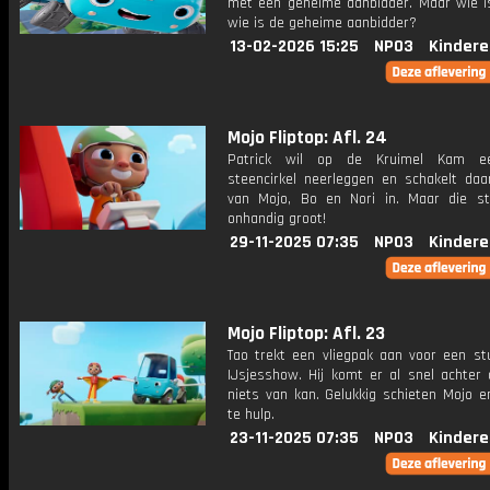
met een geheime aanbidder. Maar wie i
wie is de geheime aanbidder?
13-02-2026 15:25
NPO3
Kindere
Mojo Fliptop: Afl. 24
Patrick wil op de Kruimel Kam e
steencirkel neerleggen en schakelt daa
van Mojo, Bo en Nori in. Maar die st
onhandig groot!
29-11-2025 07:35
NPO3
Kindere
Mojo Fliptop: Afl. 23
Tao trekt een vliegpak aan voor een stu
IJsjesshow. Hij komt er al snel achter 
niets van kan. Gelukkig schieten Mojo 
te hulp.
23-11-2025 07:35
NPO3
Kindere