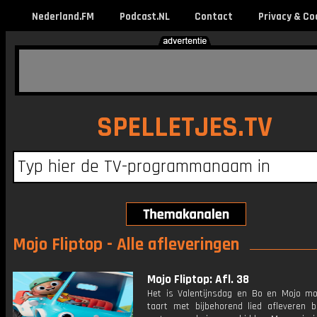
Nederland.FM
Podcast.NL
Contact
Privacy & Co
SPELLETJES.TV
Mojo Fliptop - Alle afleveringen
Mojo Fliptop: Afl. 38
Het is Valentijnsdag en Bo en Mojo m
taart met bijbehorend lied afleveren b