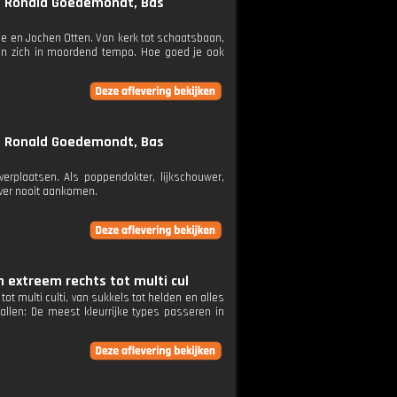
t Ronald Goedemondt, Bas
 en Jochen Otten. Van kerk tot schaatsbaan,
tsen zich in moordend tempo. Hoe goed je ook
t Ronald Goedemondt, Bas
rplaatsen. Als poppendokter, lijkschouwer,
never nooit aankomen.
n extreem rechts tot multi cul
ot multi culti, van sukkels tot helden en alles
ballen: De meest kleurrijke types passeren in