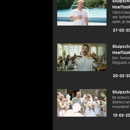
Sluipsc
Hoeflaak
Vlijmscher
van ballen
oplet, je z
27-02-20
Sluipsc
Hoeflaak
Een humori
lifeguard, 
20-02-2
Sluipsch
De acteurs 
daartussen
moordend 
13-02-20