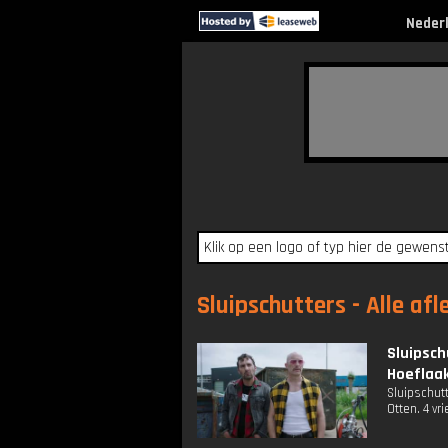
Neder
Sluipschutters - Alle af
Sluipsc
Hoeflaak
Sluipschu
Otten. 4 vr