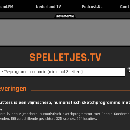
land.FM
Nederland.TV
Podcast.NL
Cont
SPELLETJES.TV
leveringen
hutters is een vlijmscherp, humoristisch sketchprogramma me
,
tters is een vlijmscherp, humoristisch sketchprogramma met Ronald Goedemo
ienden. 100 verschillende gezichten. 325 scenes. 224 locaties.