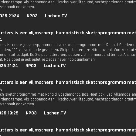
ordend tempo. Als poppendokter, lijkschouwer, lifeguard, vechtsportleraar, graafm
never nooit aankomen.
026 21:24
NPO3
Lachen.TV
hutters is een vlijmscherp, humoristisch sketchprogramma me
,
tters is een vlijmscherp, humoristisch sketchprogramma met Ronald Goedemo
ienden, 100 verschillende gezichten. Sluipschutters, ze zitten overal. Van kerk t
orium tot cockpit. De Sluipschutters verplaatsen zich in moordend tempo. Als hav
t. Hoe goed je ook oplet, je ziet ze never nooit aankomen.
026 21:24
NPO3
Lachen.TV
hutters is een vlijmscherp, humoristisch sketchprogramma me
,
ch sketchprogramma met Ronald Goedemondt, Bas Hoeflaak, Leo Alkemade en J
ordend tempo. Als poppendokter, lijkschouwer, lifeguard, vechtsportleraar, graafm
never nooit aankomen.
026 19:25
NPO3
Lachen.TV
hutters is een vlijmscherp, humoristisch sketchprogramma me