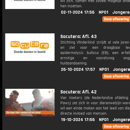
wil zich, samen met zoveel mogelijk and
hen inzetten.
02-11-2024 17:56
NPO1
Jongere
Socutera: Afl. 43
Stichting Vlinderkind strijdt al vele jare
en ziel voor een draagbaar le
epidermolysis bullosa (EB), een erfeli
ernstige en vooralsnog ongene
huidaandoening.
26-10-2024 17:57
NPO1
Jongere
Socutera: Afl. 42
Vier Voeters (de Nederlandse afdeling
Paws) zet zich in voor dierenwelzijn wer
wil een einde maken aan het leed van di
directe invloed van mensen.
19-10-2024 17:56
NPO1
Jongere