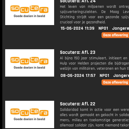
Socutera: Afl. 24
Het leven van miljoenen wordt ontre
spijsverteringsziekten. De Maag Le
Stichting strijdt voor een gezonde spijs
cruciaal voor je gezondheid.
15-06-2024 11:39
NPO1
Jongere
Socutera: Afl. 23
Al bijna 150 jaar stimuleert, initieert en 
Hulp voor Helden projecten die bijdrage
welzijn van militairen, veteranen en hun t
08-06-2024 17:57
NPO1
Jonger
Socutera: Afl. 22
Solidaridad komt in actie voor een were
alles wordt gemaakt en gekocht in solida
mens, milieu en toekomstige generatie
allemaal solidair zijn, komt niemand tekor