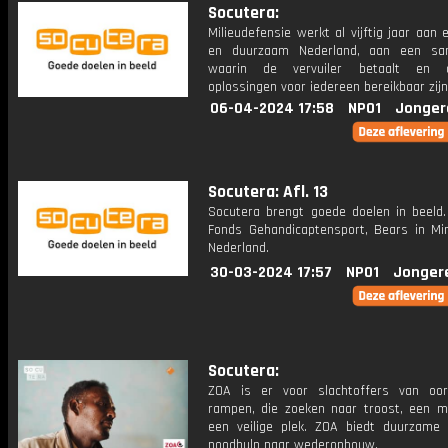
Socutera:
Milieudefensie werkt al vijftig jaar aan e
en duurzaam Nederland, aan een sam
waarin de vervuiler betaalt en 
oplossingen voor iedereen bereikbaar zijn
06-04-2024 17:58
NPO1
Jonger
Socutera: Afl. 13
Socutera brengt goede doelen in beeld. 
Fonds Gehandicaptensport, Bears in M
Nederland.
30-03-2024 17:57
NPO1
Jonger
Socutera:
ZOA is er voor slachtoffers van oo
rampen, die zoeken naar troost, een ma
een veilige plek. ZOA biedt duurzame 
noodhulp naar wederopbouw.