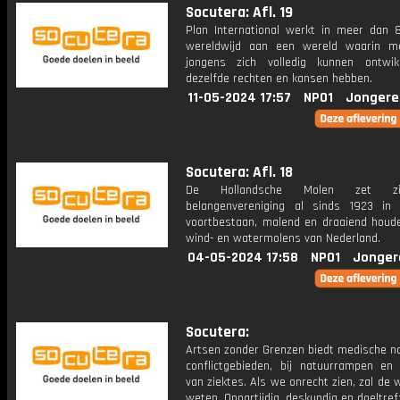
Socutera: Afl. 19
Plan International werkt in meer dan 
wereldwijd aan een wereld waarin m
jongens zich volledig kunnen ontwi
dezelfde rechten en kansen hebben.
11-05-2024 17:57
NPO1
Jongere
Socutera: Afl. 18
De Hollandsche Molen zet z
belangenvereniging al sinds 1923 in
voortbestaan, malend en draaiend houd
wind- en watermolens van Nederland.
04-05-2024 17:58
NPO1
Jonger
Socutera:
Artsen zonder Grenzen biedt medische no
conflictgebieden, bij natuurrampen en 
van ziektes. Als we onrecht zien, zal de 
weten. Onpartijdig, deskundig en doeltref