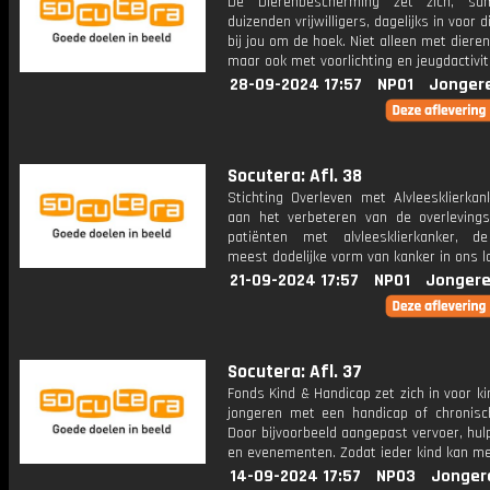
De Dierenbescherming zet zich, s
duizenden vrijwilligers, dagelijks in voor 
bij jou om de hoek. Niet alleen met diere
maar ook met voorlichting en jeugdactivit
28-09-2024 17:57
NPO1
Jonger
Socutera: Afl. 38
Stichting Overleven met Alvleesklierkan
aan het verbeteren van de overleving
patiënten met alvleesklierkanker, 
meest dodelijke vorm van kanker in ons l
21-09-2024 17:57
NPO1
Jongere
Socutera: Afl. 37
Fonds Kind & Handicap zet zich in voor k
jongeren met een handicap of chronisch
Door bijvoorbeeld aangepast vervoer, hu
en evenementen. Zodat ieder kind kan m
14-09-2024 17:57
NPO3
Jonger