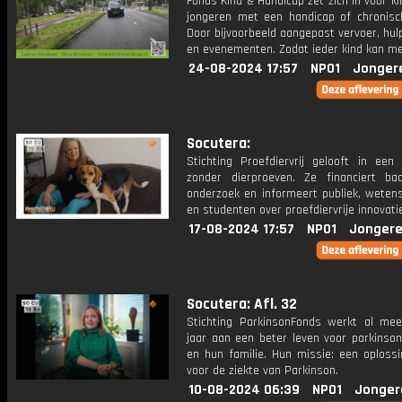
Fonds Kind & Handicap zet zich in voor k
jongeren met een handicap of chronisch
Door bijvoorbeeld aangepast vervoer, hu
en evenementen. Zodat ieder kind kan m
24-08-2024 17:57
NPO1
Jonger
Socutera:
Stichting Proefdiervrij gelooft in een
zonder dierproeven. Ze financiert ba
onderzoek en informeert publiek, weten
en studenten over proefdiervrije innovati
17-08-2024 17:57
NPO1
Jongere
Socutera: Afl. 32
Stichting ParkinsonFonds werkt al me
jaar aan een beter leven voor parkinson
en hun familie. Hun missie: een oplossi
voor de ziekte van Parkinson.
10-08-2024 06:39
NPO1
Jonger