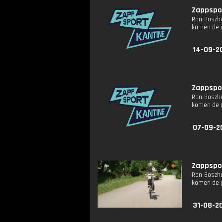
Zappspor
Ron Boszha
komen de g
14-09-2
Zappspor
Ron Boszha
komen de g
07-09-2
Zappspor
Ron Boszha
komen de g
31-08-2