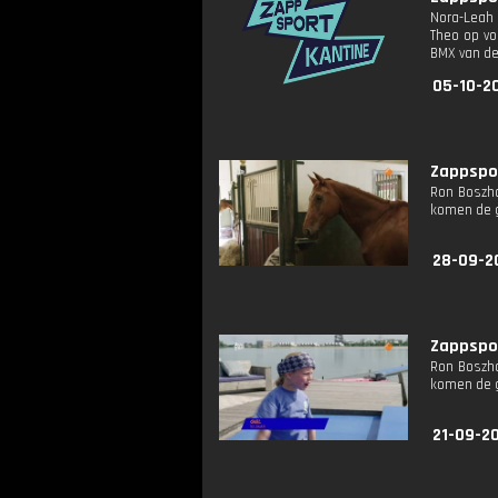
Nora-Leah 
Theo op vo
BMX van de
05-10-2
Zappspor
Ron Boszha
komen de g
28-09-2
Zappspor
Ron Boszha
komen de g
21-09-2