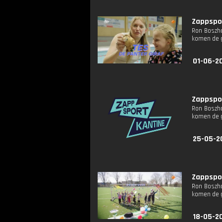
Zappspor
Ron Boszha
komen de g
01-06-2
Zappspor
Ron Boszha
komen de g
25-05-2
Zappspor
Ron Boszha
komen de g
18-05-2