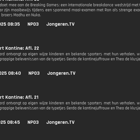
doet mee aan de Breaking Games: een internationale breakdance wedstrijd met t
or zijn maaibewijs tijdens een spannend maai-examen met Ron als strenge exam
 broers Madhu en Nuka.
025 08:35
NPO3
Jongeren.TV
t Kantine: Afl. 22
rd ontvangt op eigen wijze kinderen en bekende sporters met hun verhalen, 
rappige belevenissen van de typetjes Gerda de kantinejuffrouw en Theo de klus
025 08:40
NPO3
Jongeren.TV
t Kantine: Afl. 21
rd ontvangt op eigen wijze kinderen en bekende sporters met hun verhalen, 
rappige belevenissen van de typetjes Gerda de kantinejuffrouw en Theo de klus
025 08:45
NPO3
Jongeren.TV