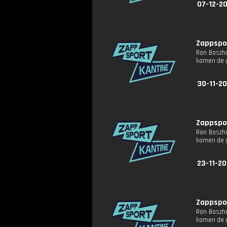
07-12-2
Zappspor
Ron Boszha
komen de g
30-11-2
Zappspor
Ron Boszha
komen de g
23-11-2
Zappspor
Ron Boszha
komen de g