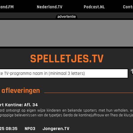
land.FM
Nederland.TV
Podcast.NL
Cont
SPELLETJES.TV
 afleveringen
t Kantine: Afl. 34
rd ontvangt op eigen wijze kinderen en bekende sporters met hun verhalen, 
rappige belevenissen van de typetjes Gerda de kantinejuffrouw en Theo de klus
25 08:35
NPO3
Jongeren.TV