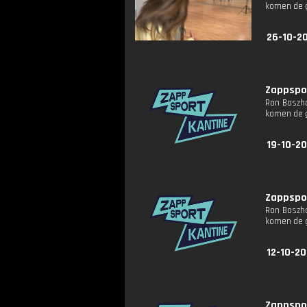
komen de g
26-10-2
Zappspor
Ron Boszha
komen de g
19-10-2
Zappspor
Ron Boszha
komen de g
12-10-2
Zappspor