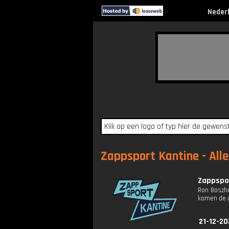
Neder
Zappsport Kantine - Alle
Zappspor
Ron Boszha
komen de g
21-12-20