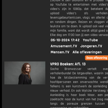
2951GN Ik ben Giovanni en ik probeer he
op YouTube te entertainen met video's
video's zijn in 1080p, dat betekent d
upload video's als verhale
levensgebeurtenissen, vlogs en allerlei 
en random dingen. Reizen en vloggen vi
leukste om te doen. Ik upload ook veel v
mijn familie, want dat wordt altijd goed 
Elke dag om 17:30 kan jij een video verwa
06-10-2024 17:42
YouTube
Amusement.TV
Jongeren.TV
Mensen.TV
Alle afleveringen
VPRO Boeken: Afl. 13
Sacha Bronwasser vertelt ov
verhalenbundel De lotgevallen, waarin ze
hoe de lotsbestemming van de versc
hoofdpersonen een onverwachte wendin
Telkens is een kunstwerk de aanleiding
nieuw verhaal. En ook Wytske Versteeg i
Aanleiding is haar boek Waar, een per
zoektocht naar de kunst van het (nog ni
langs de poreuze grenzen tussen w