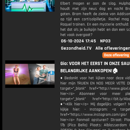
Elbert mogen er aan de slag. Hulph
houdt met zijn neus dag en nacht B
gaten. Bram heeft de ziekte van Addiso
op tijd een cortisolpilletje. Rachel ma
Raquel trainen. En een mysterie onthuld
het dat als je buikpijn hebt en dan een sc
het vaak overgaat?
06-10-2024 17:45
NPO3
Gezondheid.TV
Alle afleveringe
Gio: VOOR HET EERST IN ONZE SA
BELANGRIJKE AANKOPEN!🏠
♦ Bedankt voor het kijken naar deze vid
hier mijn TRUIEN EN NOG MEER VETTE D
target="_blank" href="http://www.gioxl.
hier</a> Abonneer voor meer ple
target="_blank" href="http://bit.ly/Ab
♦">Klik hier</a> Mij dagelijks volgen?
kijkje hier: - Instagram: <a target
href="https://www.instagram.com/gio
hier</a> Fanmail opsturen? Straat: Pl
17b (Pico Bello) Plaats: Alblasserdam 