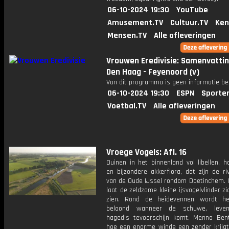
06-10-2024 19:30
YouTube
Amusement.TV
Cultuur.TV
Ken
Mensen.TV
Alle afleveringen
Vrouwen Eredivisie: Samenvatti
Den Haag - Feyenoord (v)
Van dit programma is geen informatie be
06-10-2024 19:30
ESPN
Sporte
Voetbal.TV
Alle afleveringen
Vroege Vogels: Afl. 16
Duinen in het binnenland vol libellen, 
en bijzondere akkerflora, dat zijn de ri
van de Oude IJssel rondom Doetinchem. I
laat de zeldzame kleine ijsvogelvlinder z
zien. Rond de heidevennen wordt he
beloond wanneer de schuwe, leven
hagedis tevoorschijn komt. Menno Bent
hoe een enorme winde een zender krijgt