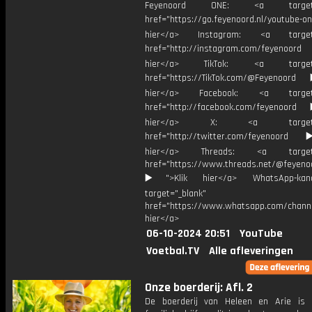
Feyenoord ONE: <a target="
href="https://go.feyenoord.nl/youtube-on
hier</a> Instagram: <a target=
href="http://instagram.com/feyenoord
hier</a> TikTok: <a target="
href="https://TikTok.com/@Feyenoord
hier</a> Facebook: <a target="
href="http://facebook.com/feyenoord
hier</a> X: <a target="_
href="http://twitter.com/feyenoord
hier</a> Threads: <a target="
href="https://www.threads.net/@feyeno
▶️">Klik hier</a> WhatsApp-kan
target="_blank"
href="https://www.whatsapp.com/chann
hier</a>
06-10-2024 20:51
YouTube
Voetbal.TV
Alle afleveringen
Onze boerderij: Afl. 2
De boerderij van Heleen en Arie is