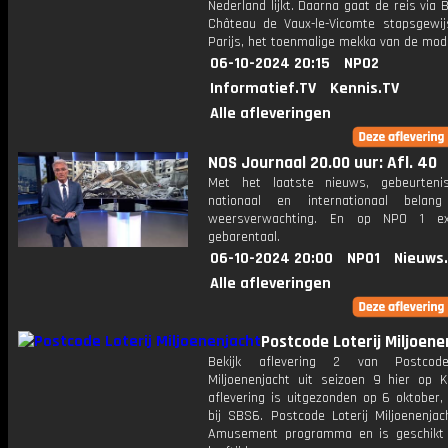
Nederland lijkt. Daarna gaat de reis via
Château de Vaux-le-Vicomte stapsgewijs
Parijs, het toenmalige mekka van de mod
06-10-2024 20:15
NPO2
Informatief.TV
Kennis.TV
Alle afleveringen
NOS Journaal 20.00 uur: Afl. 40
Met het laatste nieuws, gebeurteni
nationaal en internationaal bela
weersverwachting. En op NPO 1 e
gebarentaal.
06-10-2024 20:00
NPO1
Nieuws
Alle afleveringen
Postcode Loterij Miljoene
Bekijk aflevering 2 van Postcode
Miljoenenjacht uit seizoen 9 hier op K
aflevering is uitgezonden op 6 oktober,
bij SBS6. Postcode Loterij Miljoenenjac
Amusement programma en is geschikt 