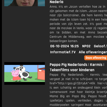
Nederla
Anna, Iris en Jason vertellen hoe ze in
zijn gekomen met de islam. Jason neem
naar zijn bokstrainer, die hem kennis h
maken met de islam toen hij in een hele
periode van zijn leven zat. Iris gaat m
naar de moskee in Venlo, waar zij regel
om te bidden, en met Anna bezoek
Centrum de Middenweg, een moskee w
bekeerlingen komen.
06-10-2024 16:25
NPO2
Geloof.
Informatief.TV
Alle afleveringe
Peppa Pig Nederlands | Kermis |
Tekenfilms voor kinderen
Peppa Pig Nederlands - Kermis Veel
vergeet je niet in te schrijven: <a targe
href="http://goo.gl/SbYy6A">Klik hier<
is een schattig en ondeugend klein vark
samenwoont met haar kleintje broertj
Mama Big en Papa Big. Peppa houdt
spelletjes spelen, verkleden, dagjes 
modderpoelen springen! Haar avonturen