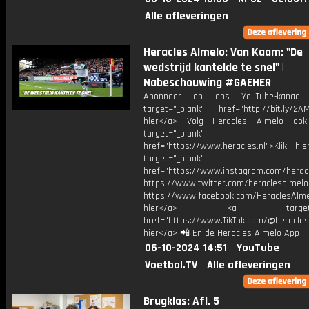
Alle afleveringen
Heracles Almelo: Van Kaam: "De
wedstrijd kantelde te snel" |
Nabeschouwing #GAEHER
Abonneer op ons YouTube-kanaal
target="_blank" href="http://bit.ly/2AM
hier</a> Volg Heracles Almelo oo
target="_blank"
href="https://www.heracles.nl">Klik hi
target="_blank"
href="https://www.instagram.com/herac
https://www.twitter.com/heraclesalmelo
https://www.facebook.com/HeraclesAlmel
hier</a> <a target="_
href="https://www.TikTok.com/@heracles
hier</a> 📲 En de Heracles Almelo App
06-10-2024 14:51
YouTube
Voetbal.TV
Alle afleveringen
Brugklas: Afl. 5