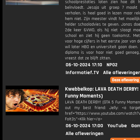
schoolprestaties laten zien hoe dit 
beïnvloedt. Jesaja uit groep 7 maakt 
verhalen, is heel goed in lezen maar re
hem niet. Zijn meester vindt het moeili
helder schooladvies te geven. Jonas doe
2de keer 6VWO, als hij niet slaagt moe
school en ziet hij geen toekomst. Mett
voor hoge cijfers in het eerste jaar van 
wil later HBO en universiteit gaan doen
diploma is voor haar niet goed genoeg
vreest dat ze blijft zitten.
06-10-2024 17:10
NPO2
Informatief.TV
Alle afleveringe
Kwebbelkop: LAVA DEATH DERBY! 
Funny Moments)
LAVA DEATH DERBY! (GTA 5 Funny Momen
out my best friend: Jelly: <a target
href="https://www.youtube.com/watch?v
FoIt3s">Klik hier</a>
06-10-2024 17:00
YouTube
Gam
Alle afleveringen