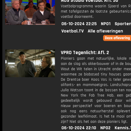
NOS Studio Voetbal: Afl. 30
Voetbalprogramma waarin Sjoerd van 
met tafelgasten de laatste gebeurteniss
voetbal doorneemt.
06-10-2024 22:25
NPO1
Sporten
Voetbal.TV
Alle afleveringen
VPRO Tegenlicht: Afl. 2
Pioniers gaan met natuurlijke, lokale m
aan de slag als akkerbouwer of in de bo
Wout de Wit telen in Utrecht onder mee
waarmee ze biobased tiny houses gaa
De Drentse boer Koos Vos is teler gew
olifants- en mammoetgras. Landschapsa
Julia Watson toont in de bossen ten no
New York the Fab Tree Hab, een ge
gedeeltelijk wordt gebouwd door wi
nieuw perspectief voor boeren en bou
ook nog eens natuurherstel oplever
gezonder leefklimaat. Is het te mooi o
zijn? Niet als het aan deze pioniers ligt.
06-10-2024 22:10
NPO2
Kennis.