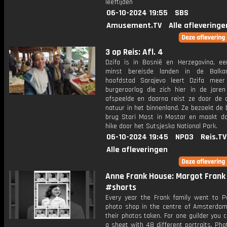
leeftijden
06-10-2024 19:55
SBS
Amusement.TV
Alle afleveringe
3 op Reis: Afl. 4
Dzifa is in Bosnië en Herzegovina, e
minst bereisde landen in de Balka
hoofdstad Sarajevo leert Dzifa mee
burgeroorlog die zich hier in de jaren
afspeelde en daarna reist ze door de 
natuur in het binnenland. Ze bezoekt de
brug Stari Most in Mostar en maakt d
hike door het Sutsjeska National Park.
06-10-2024 19:45
NPO3
Reis.TV
Alle afleveringen
Anne Frank House: Margot Frank 
#shorts
Every year the Frank family went to Po
photo shop in the centre of Amsterdam
their photos taken. For one guilder you 
a sheet with 48 different portraits. Ph