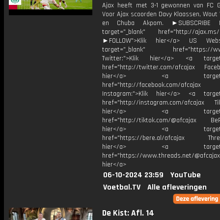
Ajax heeft met 3-1 gewonnen van FC G
Voor Ajax scoorden Davy Klaassen, Wout
en Chuba Akpom. ►SUBSCRIBE
target="_blank" href="http://ajax.ms/
►FOLLOW">Klik hier</a> US Webs
target="_blank" href="https://www
Twitter:">Klik hier</a> <a target=
href="http://twitter.com/afcajax Facebo
hier</a> <a target="_
href="http://facebook.com/afcajax
Instagram:">Klik hier</a> <a target
href="http://instagram.com/afcajax TikT
hier</a> <a target="_
href="http://tiktok.com/@afcajax BeRe
hier</a> <a target="_
href="https://bere.al/afcajax Threa
hier</a> <a target="_
href="https://www.threads.net/@afcajax
hier</a>
06-10-2024 23:59
YouTube
Voetbal.TV
Alle afleveringen
De Kist: Afl. 14