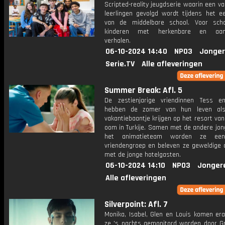
Scripted-reality jeugdserie waarin een v
leerlingen gevolgd wordt tijdens het ee
van de middelbare school. Voor sch
kinderen met herkenbare en aang
verhalen.
06-10-2024 14:40
NPO3
Jonger
Serie.TV
Alle afleveringen
Summer Break: Afl. 5
De zestienjarige vriendinnen Tess 
hebben de zomer van hun leven al
vakantiebaantje krijgen op het resort va
oom in Turkije. Samen met de andere jon
het animatieteam worden ze een
vriendengroep en beleven ze geweldige 
met de jonge hotelgasten.
06-10-2024 14:10
NPO3
Jonger
Alle afleveringen
Silverpoint: Afl. 7
Monika, Isabel, Glen en Louis komen era
ze 's nachts gemonitord worden door Gr