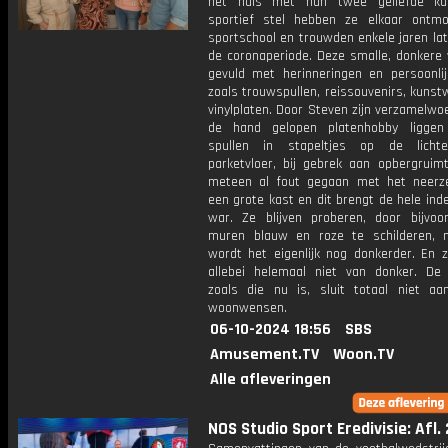
het huis met hun twee geliefde kat
sportief stel hebben ze elkaar ontm
sportschool en trouwden enkele jaren lat
de coronaperiode. Deze smalle, donkere 
gevuld met herinneringen en persoonlij
zoals trouwspullen, reissouvenirs, kuns
vinylplaten. Door Steven zijn verzamelwo
de hand gelopen platenhobby liggen
spullen in stapeltjes op de licht
parketvloer, bij gebrek aan opbergruimt
meteen al fout gegaan met het neerz
een grote kast en dit brengt de hele inde
war. Ze blijven proberen, door bijvoo
muren blauw en roze te schilderen,
wordt het eigenlijk nog donkerder. En 
allebei helemaal niet van donker. De i
zoals die nu is, sluit totaal niet aa
woonwensen.
06-10-2024 18:56
SBS
Amusement.TV
Woon.TV
Alle afleveringen
NOS Studio Sport Eredivisie: Afl.