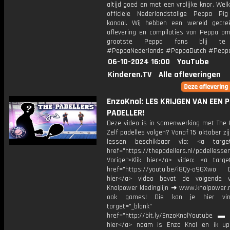
altijd goed en met een vrolijke knor. We
officiële Nederlandstalige Peppa Pi
kanaal. Wij hebben een wereld gecr
aflevering en compilaties van Peppa om
grootste Peppa fans blij te
#PeppaNederlands #PeppaDutch #Pepp
06-10-2024 16:00
YouTube
Kinderen.TV
Alle afleveringen
EnzoKnol: LES KRIJGEN VAN EEN 
PADELLER!
Deze video is in samenwerking met The P
Zelf padelles volgen? Vanaf 15 oktober zi
lessen beschikbaar via: <a target=
href="https://thepadellers.nl/padel
Vorige">Klik hier</a> video: <a target
href="https://youtu.be/i8Qy-o9GXwo D
hier</a> video bevat de volgende 
Knolpower kledinglijn ➜ www.knolpower.n
ook games! Die kan je hier vin
target="_blank"
href="http://bit.ly/EnzoKnolYoutube ▬ M
hier</a> naam is Enzo Knol en ik up