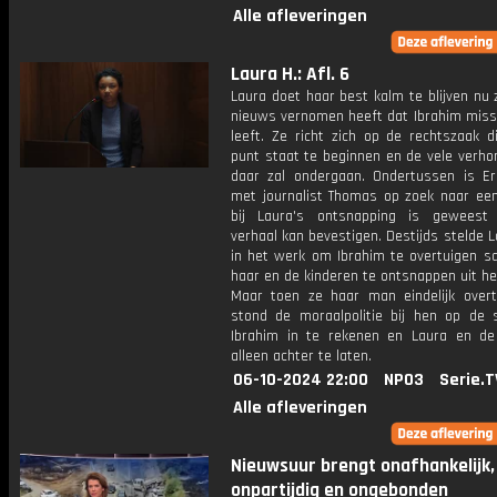
Alle afleveringen
Laura H.: Afl. 6
Laura doet haar best kalm te blijven nu 
nieuws vernomen heeft dat Ibrahim miss
leeft. Ze richt zich op de rechtszaak d
punt staat te beginnen en de vele verho
daar zal ondergaan. Ondertussen is E
met journalist Thomas op zoek naar ee
bij Laura's ontsnapping is geweest
verhaal kan bevestigen. Destijds stelde L
in het werk om Ibrahim te overtuigen 
haar en de kinderen te ontsnappen uit het
Maar toen ze haar man eindelijk overt
stond de moraalpolitie bij hen op de
Ibrahim in te rekenen en Laura en de
alleen achter te laten.
06-10-2024 22:00
NPO3
Serie.T
Alle afleveringen
Nieuwsuur brengt onafhankelijk,
onpartijdig en ongebonden