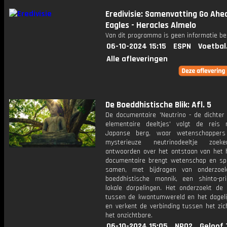
Eredivisie: Samenvatting Go Ahe
Eagles - Heracles Almelo
Van dit programma is geen informatie be
06-10-2024 15:15
ESPN
Voetbal
Alle afleveringen
De Boeddhistische Blik: Afl. 5
De documentaire 'Neutrino - de dichter
elementaire deeltjes' volgt de reis
Japanse berg, waar wetenschappers
mysterieuze neutrinodeeltje zoe
antwoorden over het ontstaan van het h
documentaire brengt wetenschap en spiri
samen, met bijdragen van onderzoek
boeddhistische monnik, een shinto-pr
lokale dorpelingen. Het onderzoekt de i
tussen de kwantumwereld en het dagelij
en verkent de verbinding tussen het zic
het onzichtbare.
06-10-2024 15:05
NPO2
Geloof.