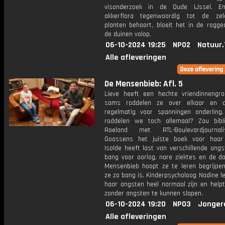
visonderzoek in de Oude IJssel. E
akkerflora tegenwoordig tot de zel
planten behoort, bloeit het in de rogge
de duinen volop.
06-10-2024 19:25
NPO2
Natuur.
Alle afleveringen
De Mensenbieb: Afl. 5
Lieve heeft een hechte vriendinnengr
soms roddelen ze over elkaar en d
regelmatig voor spanningen onderlin
roddelen we toch allemaal? Zou bibli
Roeland met RTL-Boulevardjourna
Goossens het juiste boek voor haar
Isolde heeft last van verschillende angs
bang voor oorlog, nare ziektes en de do
Mensenbieb hoopt ze te leren begrijp
ze zo bang is. Kinderpsycholoog Nadine le
haar angsten heel normaal zijn en help
zonder angsten te kunnen slapen.
06-10-2024 19:20
NPO3
Jonger
Alle afleveringen