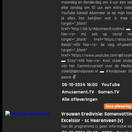
maandag en donderdag om 4 uur een we
elke zondag om 10 uur een extra vide
YouTube kanaal Abonneer je op mijn kan
je alles kan bekijken wat ik mee 
target="_blank"
href="http://bit.ly/AbonneerEnzoKnol ▬ 
hier</a> mij ook op social me
target="_blank" href="https://enzo.kno
Bekijk">Klik hier</a> de vlog afspeelli
target="_blank"
href="https://www.youtube.com/@EnzoKn
▬ Enzo">Klik hier</a> Knol staat onder
van het Commissariaat voor de Media.
zakelijk@knolpower.nl ▬ #Knolpower Di
peace ✌
06-10-2024 16:00
YouTube
Amusement.TV
Gamen.TV
Alle afleveringen
Vrouwen Eredivisie: Samenvatti
Excelsior - sc Heerenveen (v)
Van dit programma is geen informatie be