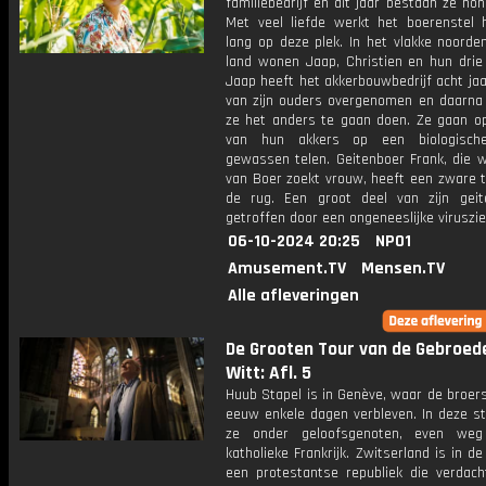
familiebedrijf en dit jaar bestaan ze hon
Met veel liefde werkt het boerenstel 
lang op deze plek. In het vlakke noorde
land wonen Jaap, Christien en hun drie 
Jaap heeft het akkerbouwbedrijf acht ja
van zijn ouders overgenomen en daarna 
ze het anders te gaan doen. Ze gaan op
van hun akkers op een biologisch
gewassen telen. Geitenboer Frank, die 
van Boer zoekt vrouw, heeft een zware t
de rug. Een groot deel van zijn gei
getroffen door een ongeneeslijke viruszie
06-10-2024 20:25
NPO1
Amusement.TV
Mensen.TV
Alle afleveringen
De Grooten Tour van de Gebroed
Witt: Afl. 5
Huub Stapel is in Genève, waar de broers
eeuw enkele dagen verbleven. In deze s
ze onder geloofsgenoten, even weg
katholieke Frankrijk. Zwitserland is in d
een protestantse republiek die verdach