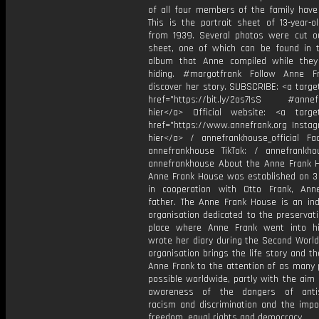
of all four members of the family have 
This is the portrait sheet of 13-year-o
from 1939. Several photos were cut o
sheet, one of which can be found in 
album that Anne compiled while the
hiding. #margotfrank Follow Anne F
discover her story. SUBSCRIBE: <a targe
href="https://bit.ly/2os7IsS #annefr
hier</a> Official website: <a target
href="https://www.annefrank.org Instagr
hier</a> / annefrankhouse_official Fa
annefrankhouse TikTok: / annefrankh
annefrankhouse About the Anne Frank 
Anne Frank House was established on 3
in cooperation with Otto Frank, Ann
father. The Anne Frank House is an in
organisation dedicated to the preservat
place where Anne Frank went into h
wrote her diary during the Second World
organisation brings the life story and t
Anne Frank to the attention of as many 
possible worldwide, partly with the aim 
awareness of the dangers of antis
racism and discrimination and the impo
freedom, equal rights and democracy.