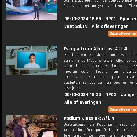
Samenvattingen van de voetbalwedstrij
Eredivisie, met analyses van Leonne Stent
06-10-2024 18:55
NPO1
Sporten
Voetbal.TV
Alle afleveringen
Escape from Albatros: Afl. 4
Met hulp van zijn klasgenoot Izzy lukt 
samen met Maud stiekem Albatros te
waar hun grootouders inmiddels e
moeten delen. Tijdens hun undercove
ontdekken ze andere grote misst
besluiten ze dat ze hun opa en om
bevrijden.
06-10-2024 18:35
NPO3
Jonger
Alle afleveringen
Podium Klassiek: Afl. 4
Barokexpert Ton Koopman treedt op
Amsterdam Baroque Orchestra, met m
Telemann. * De Hoge Tafel: trompett