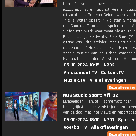
Hontelé vertelt over haar fascina
jazzcomponist en gitarist Reinier Baas
altsaxofonist Ben van Gelder werk van 
This Is Water speelt. * Violisten Simo
en Candida Thompson spelen met A
Sinfonietta werk voor twee violen en o
Bach. * Jonge Held-violist Else Baas (19)
gitane van Fritz Kreisler, met Patricia 
op de piano. * Huispianist Sven Figée be
speelt muziek van de Britse componis
Nyman, begeleid door Amsterdam Sinfoni
06-10-2024 18:15
NPO2
Amusement.TV
Cultuur.TV
Muziek.TV
Alle afleveringen
NOS Studio Sport: Afl. 32
Livebeelden en/of samenvattinge
belangrijkste sportwedstrijden en -ev
van de dag, met interviews en reportages
06-10-2024 18:10
NPO1
Sporten
Voetbal.TV
Alle afleveringen