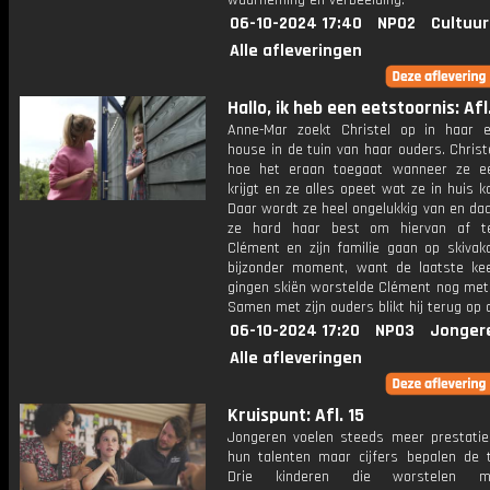
waarneming en verbeelding.
06-10-2024 17:40
NPO2
Cultuur
Alle afleveringen
Hallo, ik heb een eetstoornis: Afl
Anne-Mar zoekt Christel op in haar e
house in de tuin van haar ouders. Christe
hoe het eraan toegaat wanneer ze e
krijgt en ze alles opeet wat ze in huis k
Daar wordt ze heel ongelukkig van en da
ze hard haar best om hiervan af t
Clément en zijn familie gaan op skivaka
bijzonder moment, want de laatste ke
gingen skiën worstelde Clément nog met 
Samen met zijn ouders blikt hij terug op d
06-10-2024 17:20
NPO3
Jonger
Alle afleveringen
Kruispunt: Afl. 15
Jongeren voelen steeds meer prestatied
hun talenten maar cijfers bepalen de 
Drie kinderen die worstelen 