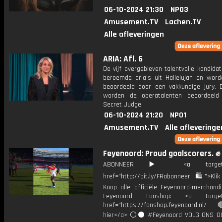
06-10-2024 21:30
NPO3
Amusement.TV
Lachen.TV
Alle afleveringen
ARIA: Afl. 6
De vijf overgebleven talentvolle kandida
beroemde aria's uit Hallelujah en word
beoordeeld door een vakkundige jury. 
worden de operatalenten beoordeeld
Secret Judge.
06-10-2024 21:20
NPO1
Amusement.TV
Alle afleveringe
Feyenoord: Proud goalscorers. ✊
ABONNEER ▶️ <a target="_
href="http://bit.ly/FRabonneer 🛍">Klik
Koop alle officiële Feyenoord-merchandi
Feyenoord Fanshop: <a target="
href="https://fanshop.feyenoord.nl/
hier</a> ⚪️⚫ #Feyenoord VOLG ONS OO