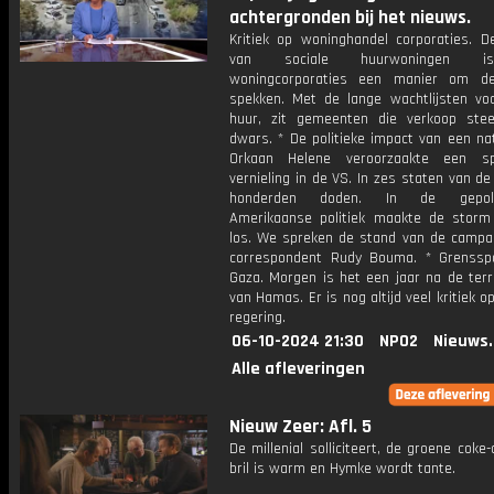
achtergronden bij het nieuws.
Kritiek op woninghandel corporaties. D
van sociale huurwoningen i
woningcorporaties een manier om d
spekken. Met de lange wachtlijsten voo
huur, zit gemeenten die verkoop ste
dwars. * De politieke impact van een na
Orkaan Helene veroorzaakte een s
vernieling in de VS. In zes staten van de
honderden doden. In de gepolar
Amerikaanse politiek maakte de storm
los. We spreken de stand van de camp
correspondent Rudy Bouma. * Grensspo
Gaza. Morgen is het een jaar na de terr
van Hamas. Er is nog altijd veel kritiek o
regering.
06-10-2024 21:30
NPO2
Nieuws
Alle afleveringen
Nieuw Zeer: Afl. 5
De millenial solliciteert, de groene coke-
bril is warm en Hymke wordt tante.