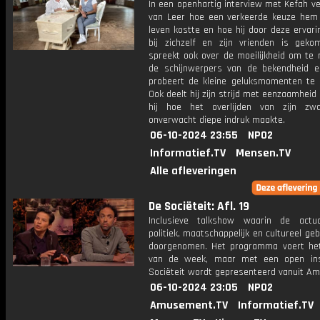
In een openhartig interview met Kefah ve
van Leer hoe een verkeerde keuze hem b
leven kostte en hoe hij door deze ervari
bij zichzelf en zijn vrienden is geko
spreekt ook over de moeilijkheid om te 
de schijnwerpers van de bekendheid e
probeert de kleine geluksmomenten te 
Ook deelt hij zijn strijd met eenzaamheid 
hij hoe het overlijden van zijn zw
onverwacht diepe indruk maakte.
06-10-2024 23:55
NPO2
Informatief.TV
Mensen.TV
Alle afleveringen
De Sociëteit: Afl. 19
Inclusieve talkshow waarin de actua
politiek, maatschappelijk en cultureel ge
doorgenomen. Het programma voert he
van de week, maar met een open ins
Sociëteit wordt gepresenteerd vanuit A
06-10-2024 23:05
NPO2
Amusement.TV
Informatief.TV