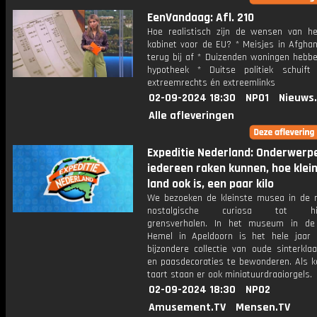
EenVandaag: Afl. 210
Hoe realistisch zijn de wensen van h
kabinet voor de EU? * Meisjes in Afghan
terug bij af * Duizenden woningen hebbe
hypotheek * Duitse politiek schuif
extreemrechts én extreemlinks
02-09-2024 18:30
NPO1
Nieuws
Alle afleveringen
Expeditie Nederland: Onderwerp
iedereen raken kunnen, hoe klei
land ook is, een paar kilo
We bezoeken de kleinste musea in de r
nostalgische curiosa tot hist
grensverhalen. In het museum in de
Hemel in Apeldoorn is het hele jaar
bijzondere collectie van oude sinterklaa
en paasdecoraties te bewonderen. Als k
taart staan er ook miniatuurdraaiorgels.
02-09-2024 18:30
NPO2
Amusement.TV
Mensen.TV