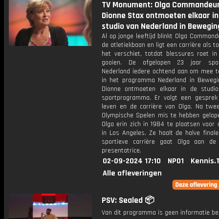
TV Monument: Olga Commandeur
Dionne Stax ontmoeten elkaar in
studio van Nederland in Bewegin
Al op jonge leeftijd blinkt Olga Command
de atletiekbaan en ligt een carrière als to
het verschiet, totdat blessures roet in
gooien. De afgelopen 23 jaar spo
Nederland iedere ochtend aan om mee t
in het programma Nederland in Bewegin
Dionne ontmoeten elkaar in de studi
sportprogramma. Er volgt een gesprek
leven en de carrière van Olga. Na twe
Olympische Spelen mis te hebben gelope
Olga erin zich in 1984 te plaatsen voor
in Los Angeles. Ze haalt de halve final
sportieve carrière gaat Olga aan de
presentatrice.
02-09-2024 17:10
NPO1
Kennis.
Alle afleveringen
PSV: Sealed 📦
Van dit programma is geen informatie be