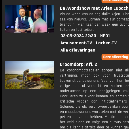
De Avondshow met Arjen Lubach: 
Via de waan van de dag duikt Arjen Luba
zee van nieuws. Samen met zijn corres
brengt hij vier keer per week een avon
feiten en futiliteiten.
02-09-2024 22:30
NPO1
Amusement.TV
Lachen.TV
Alle afleveringen
Droomdorp: Afl. 2
De coronamaatregelen zorgen niet al
vertraging, maar ook voor frustrat
toekomstige bewoners. Veel van hen h
vorige huis al verkocht en zoeken een 
onderkomen op een nabijgelegen vaka
Daar leren ze elkaar kennen en samen s
kritische vragen aan initiatiefnemer
Solange, die als verantwoordelijken voo
en medebewoners worstelen met de vers
petten die ze op hebben. Martin laat zic
het veld slaan en volgt een cursus per
om die kennis straks door te kunnen gev