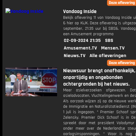
Vandaag Inside
Bekijk aflevering 11 van Vandaag Inside u
6 hier op KIJK. Deze aflevering is uitgez
september, 21:35 uur bij SBS6. Vandaag 
een Amusement programma
02-09-2024 21:35
SBS
Amusement.TV
Mensen.TV
Nieuws.TV
Alle afleveringen
Nieuwsuur brengt onafhankelijk,
onpartijdig en ongebonden
achtergronden bij het nieuws.
Meer asielverzoeken afgewezen. Da
asieladvocaten, Vluchtelingenwerk en de
Als oorzaak wijzen zij op de nieuwe wer
de Immigratie en Naturalistatiedienst (IN
1 juli is ingegaan. * Premier Schoof sp
Zelensky. Premier Dick Schoof is in Oe
spreekt daar met president Volodymyr 
onder meer over de Nederlandse ste
oorlogsinspanningen. * Waar is nog 