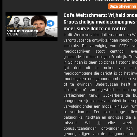
Cafe Weltschmerz: Vrijheid onde
Grootschalige mediacampagnes 
meer surveillance en contro
In dit Weekoverzicht duiken Jeroen en Wi
verontrustende ontwikkelingen rondom c
controle. De vervolging van CEO’s va
mediabedrijven staat centraal, ev
groeiende backlash tegen Frankrijk. De s
in Solingen is geen op zichzelf staand inc
lijkt deel uit te maken van een
mediacampagne die gericht is op het inv
maatregelen om gehoorzaamheid en sur
af te dwingen. Ondertussen heeft T
‘dreamteam’ samengesteld in aanloo
verkiezingen, terwijl Zuckerberg de bu
hangen en zijn excuses aanbiedt in een 
vervolging onder een mogelijk nieuw Tru
te voorkomen. Een extra lange aflev
belangrijke inzichten en analyses die j
missen! Wil jij elke week s
bonusuitzendingen ontvangen? Kan
genoeg krijgen van de diepgaande ana