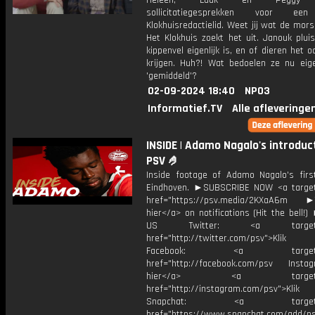
Heleen, Luuk en Peggy 
sollicitatiegesprekken voor ee
Klokhuisredactielid. Weet jij wat de mor
Het Klokhuis zoekt het uit. Janouk plui
kippenvel eigenlijk is, en of dieren het 
krijgen. Huh?! Wat bedoelen ze nu eige
'gemiddeld'?
02-09-2024 18:40
NPO3
Informatief.TV
Alle afleveringe
INSIDE | Adamo Nagalo's introduc
PSV 🤌
Inside footage of Adamo Nagalo's firs
Eindhoven. ►SUBSCRIBE NOW <a target
href="https://psv.media/2KXaA6m ►T
hier</a> on notifications (Hit the bell
US Twitter: <a target="_
href="http://twitter.com/psv">Klik
Facebook: <a target="_
href="http://facebook.com/psv Instagr
hier</a> <a target="_
href="http://instagram.com/psv">Klik
Snapchat: <a target="_
href="https://www.snapchat.com/add/p