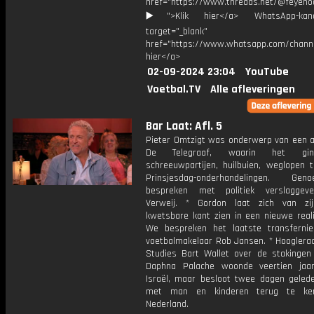
href="https://www.threads.net/@feyeno
▶️">Klik hier</a> WhatsApp-kan
target="_blank"
href="https://www.whatsapp.com/chann
hier</a>
02-09-2024 23:04
YouTube
Voetbal.TV
Alle afleveringen
Bar Laat: Afl. 5
Pieter Omtzigt was onderwerp van een ar
De Telegraaf, waarin het gi
schreeuwpartijen, huilbuien, weglopen t
Prinsjesdag-onderhandelingen. G
bespreken met politiek verslaggeve
Verweij. * Gordon laat zich van zi
kwetsbare kant zien in een nieuwe reali
We bespreken het laatste transfern
voetbalmakelaar Rob Jansen. * Hooglera
Studies Bart Wallet over de stakingen i
Daphna Palache woonde veertien jaa
Israël, maar besloot twee dagen gele
met man en kinderen terug te ke
Nederland.