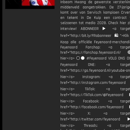
Inbeom Hwang de gewenste versterki
middenveld aangetrokken. De 27-jar
komt over van Servisch kampioen Crve
en tekent in De Kuip een contract 
seizoenen tot medio 2028. Check hier zi
interview! ABONNEER ▶️ <a target=
href="http://bit.ly/FRabonneer 🛍">Klik
Koop alle officiële Feyenoord-merchandi
Feyenoord Fanshop: <a target="
href="https://fanshop.feyenoord.nl/
hier</a> ⚪️⚫ #Feyenoord VOLG ONS OO
Feyenoord ONE: <a target="
href="https://go.feyenoord.nl/youtube-on
hier</a> Instagram: <a target=
href="http://instagram.com/feyenoord
hier</a> TikTok: <a target="
href="https://TikTok.com/@Feyenoord
hier</a> Facebook: <a target="
href="http://facebook.com/feyenoord
hier</a> X: <a target="_
href="http://twitter.com/feyenoord
hier</a> Threads: <a target="