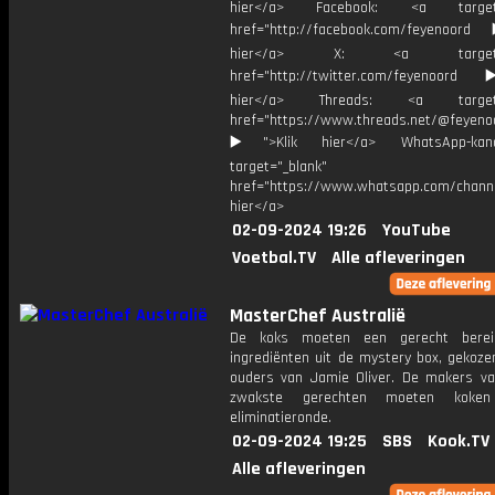
hier</a> Facebook: <a target="
href="http://facebook.com/feyenoord
hier</a> X: <a target="_
href="http://twitter.com/feyenoord
hier</a> Threads: <a target="
href="https://www.threads.net/@feyeno
▶️">Klik hier</a> WhatsApp-kan
target="_blank"
href="https://www.whatsapp.com/chann
hier</a>
02-09-2024 19:26
YouTube
Voetbal.TV
Alle afleveringen
MasterChef Australië
De koks moeten een ​​gerecht bere
ingrediënten uit de mystery box, gekoze
ouders van Jamie Oliver. De makers va
zwakste gerechten moeten koke
eliminatieronde.
02-09-2024 19:25
SBS
Kook.TV
Alle afleveringen