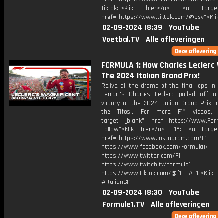
TikTok:">Klik hier</a> <a target=
href="https://www.tiktok.com/@psv">Klik
02-09-2024 18:39
YouTube
Voetbal.TV
Alle afleveringen
FORMULA 1: How Charles Leclerc
The 2024 Italian Grand Prix!
Relive all the drama of the final laps i
Ferrari's Charles Leclerc pulled off a
victory at the 2024 Italian Grand Prix i
the Tifosi. For more F1® videos, 
target="_blank" href="https://www.For
Follow">Klik hier</a> F1®: <a target
href="https://www.instagram.com/F1
https://www.facebook.com/Formula1/
https://www.twitter.com/F1
https://www.twitch.tv/formula1
https://www.tiktok.com/@f1 #F1">Klik
#ItalianGP
02-09-2024 18:30
YouTube
Formule1.TV
Alle afleveringen