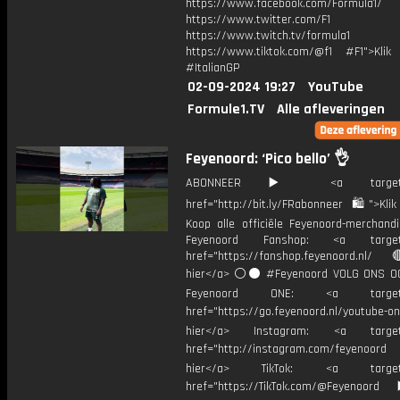
https://www.facebook.com/Formula1/
https://www.twitter.com/F1
https://www.twitch.tv/formula1
https://www.tiktok.com/@f1 #F1">Klik
#ItalianGP
02-09-2024 19:27
YouTube
Formule1.TV
Alle afleveringen
Feyenoord: ‘Pico bello’ 👌
ABONNEER ▶️ <a target="_
href="http://bit.ly/FRabonneer 🛍">Klik
Koop alle officiële Feyenoord-merchandi
Feyenoord Fanshop: <a target="
href="https://fanshop.feyenoord.nl/
hier</a> ⚪️⚫ #Feyenoord VOLG ONS OO
Feyenoord ONE: <a target="
href="https://go.feyenoord.nl/youtube-on
hier</a> Instagram: <a target=
href="http://instagram.com/feyenoord
hier</a> TikTok: <a target="
href="https://TikTok.com/@Feyenoord