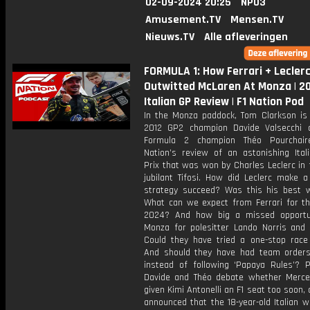
02-09-2024 20:25
NPO3
Amusement.TV
Mensen.TV
Nieuws.TV
Alle afleveringen
FORMULA 1: How Ferrari + Lecler
Outwitted McLaren At Monza | 2
Italian GP Review | F1 Nation Pod
In the Monza paddock, Tom Clarkson is 
2012 GP2 champion Davide Valsecchi
Formula 2 champion Théo Pourchair
Nation’s review of an astonishing Ital
Prix that was won by Charles Leclerc in 
jubilant Tifosi. How did Leclerc make a
strategy succeed? Was this his best w
What can we expect from Ferrari for th
2024? And how big a missed opportu
Monza for polesitter Lando Norris and
Could they have tried a one-stop race
And should they have had team orders
instead of following ‘Papaya Rules’? P
Davide and Théo debate whether Merc
given Kimi Antonelli an F1 seat too soon, 
announced that the 18-year-old Italian wi