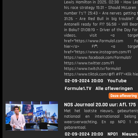
Lewis Hamilton in 2025. 02:38 – How Lec
his race strategy 15:31 – Should McLaren
number 1’s’? 25:43 – Are nerves getting
31:26 – Are Red Bull in big trouble? 4
Antonelli ready for F1? 56:58 – Will Be
in Baku? 01:08:19 – Driver of the Day Fo
videos, visit <a target="_
href="https://www.Formula1.com Fol
hier</a> F1®: <a target="_
href="https://www.instagram.com/F1
https://www.facebook.com/Formula1/
https://www.twitter.com/F1
https://www.twitch.tv/formula1
https://www.tiktok.com/@f1 #F1">Klik hi
02-09-2024 20:00
YouTube
Formule1.TV
Alle afleveringen
NOS Journaal 20.00 uur: Afl. 175
Met het laatste nieuws, gebeurteni
nationaal en internationaal bela
weersverwachting. En op NPO 1 e
gebarentaal.
02-09-2024 20:00
NPO1
Nieuws