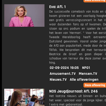
Eva: Afl. 1
De succesvolle comeback van Acda en 
kwam gisteren tot een voorlopig hoogt
een gratis verrassingsconcert in het V
waar duizenden fans op af kwamen. 
staan op ons podium en spelen de tril
het leven van 'Herman'. * Voor het eers
Tweede Wereldoorlog heeft extreemr
Duitsland gewonnen. Vooral onder jong
de AfD aan populariteit, mede door de i
TikTok. We bespreken dit met terreurd
Beatrice de Graaf en gaan dieper 
schaduw van terreur die deze zomer ov
hing.
02-09-2024 19:05
NPO1
Amusement.TV
Mensen.TV
Nieuws.TV
Alle afleveringen
NOS Jeugdjournaal: Afl. 246
Het laatste nieuws uit binnen- en buit
het weer, speciaal voor de jonge kijker.
1 extra met gebarentaal.