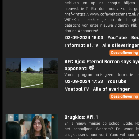
bekijken en op de hoogte blijven 
nieuwsbrief? Ga dan naar: <a target
href="https://www.cafeweltschmerz.nl/v
Wil">Klik hier</a> je op de hoogt
gebracht van onze nieuwe video's? Klik 
dan op Abonneren!
02-09-2024 18:00
YouTube
Beu
Informatief.TV
Alle afleveringe
AFC Ajax: Eternal Barron says bye
opponent! 👋
Van dit programma is geen informatie be
02-09-2024 17:53
YouTube
Voetbal.TV
Alle afleveringen
Brugklas: Afl. 1
Er is nieuw meisje op school: Jade. H
het schooljaar. Waarom? En waar k
brugklassers haar van? Yuna wil haar ro