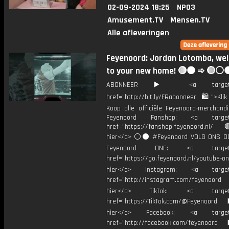
02-09-2024 18:25
NPO3
Amusement.TV
Mensen.TV
Alle afleveringen
Feyenoord: Jordan Lotomba, we
to your new home! 🔴⚫ ➾ 🔴⚪
ABONNEER ▶️ <a target="_
href="http://bit.ly/FRabonneer 🛍">Klik
Koop alle officiële Feyenoord-merchandi
Feyenoord Fanshop: <a target="
href="https://fanshop.feyenoord.nl/
hier</a> ⚪️⚫ #Feyenoord VOLG ONS OO
Feyenoord ONE: <a target="
href="https://go.feyenoord.nl/youtube-on
hier</a> Instagram: <a target=
href="http://instagram.com/feyenoord
hier</a> TikTok: <a target="
href="https://TikTok.com/@Feyenoord
hier</a> Facebook: <a target="
href="http://facebook.com/feyenoord