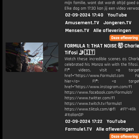
mijn familie, want dat wordt altijd goed 
Elke dag om 17:30 kan jij een video verwa
02-09-2024 17:40
YouTube
Amusement.TV
Jongeren.TV
Mensen.TV
Alle afleveringen
FORMULA 1: THAT NOISE 🤯 Charl
Tifosi 🤳🇮🇹
Watch these incredible scenes as Charle
celebrated his Monza win with the Tifosi
F1® videos, visit <a target="
href="https://www.Formula1.com Fol
hier</a> F1®: <a target="_
href="https://www.instagram.com/F1
https://www.facebook.com/Formula1/
https://www.twitter.com/F1
https://www.twitch.tv/formula1
https://www.tiktok.com/@f1 #F1">Klik
#ItalianGP
02-09-2024 17:22
YouTube
Formule1.TV
Alle afleveringen