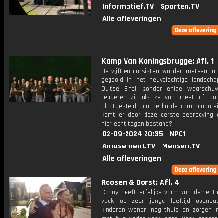
Informatief.TV
Sporten.TV
Alle afleveringen
Kamp Van Koningsbrugge: Afl. 1
De vijftien cursisten worden meteen in 
gegooid in het heuvelachtige landsch
Duitse Eifel, zonder enige waarschu
reageren zij als ze van meet af aa
blootgesteld aan de harde commando-e
komt er door deze eerste beproeving 
hier echt tegen bestand?
02-09-2024 20:35
NPO1
Amusement.TV
Mensen.TV
Alle afleveringen
Roosen & Borst: Afl. 4
Conny heeft erfelijke vorm van dementie
vaak op zeer jonge leeftijd openba
kinderen wonen nog thuis en zorgen