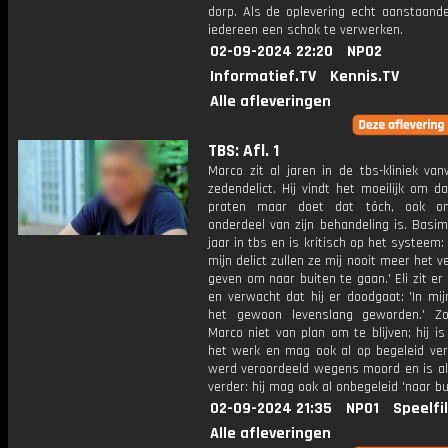
dorp. Als de oplevering echt aanstaande 
iedereen een schok te verwerken.
02-09-2024 22:20
NPO2
Informatief.TV
Kennis.TV
Alle afleveringen
TBS: Afl. 1
Marco zit al jaren in de tbs-kliniek va
zedendelict. Hij vindt het moeilijk om d
praten maar doet dat tóch, ook o
onderdeel van zijn behandeling is. Basim
jaar in tbs en is kritisch op het systeem
mijn delict zullen ze mij nooit meer het 
geven om naar buiten te gaan.' Eli zit er 
en verwacht dat hij er doodgaat: 'In mij
het gewoon levenslang geworden.' Z
Marco niet van plan om te blijven; hij i
het werk en mag ook al op begeleid verl
werd veroordeeld wegens moord en is al
verder: hij mag ook al onbegeleid 'naar bu
02-09-2024 21:35
NPO1
Speelfi
Alle afleveringen