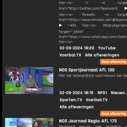
hier</a> X: <a target="_
href="http://twitter.com/feyenoord
hier</a> Threads: <a target="
href="https://www.threads.net/@feyeno
▶️">Klik hier</a> WhatsApp-kan
target="_blank"
href="https://www.whatsapp.com/chann
hier</a>
02-09-2024 18:20
YouTube
Voetbal.TV
Alle afleveringen
NOS Sportjournaal: Afl. 130
Met het belangrijkste sportnieuws van de
02-09-2024 18:15
NPO1
Nieuws.
Sporten.TV
Voetbal.TV
Alle afleveringen
NOS Journaal Regio: Afl. 175
Regionaal nieuws met landelijke uit