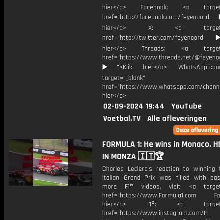
hier</a> Facebook: <a target="
href="http://facebook.com/feyenoord
hier</a> X: <a target="_
href="http://twitter.com/feyenoord
hier</a> Threads: <a target="
href="https://www.threads.net/@feyeno
▶️">Klik hier</a> WhatsApp-kan
target="_blank"
href="https://www.whatsapp.com/chann
hier</a>
02-09-2024 19:44
YouTube
Voetbal.TV
Alle afleveringen
FORMULA 1: He wins in Monaco, H
IN MONZA 🇮🇹🏆
Charles Leclerc's reaction to winning
Italian Grand Prix was filled with pas
more F1® videos, visit <a target=
href="https://www.Formula1.com Fol
hier</a> F1®: <a target="_
href="https://www.instagram.com/F1