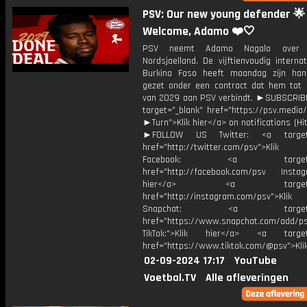
PSV: Our new young defender 🌟
Welcome, Adamo ❤️🤍
PSV neemt Adamo Nagalo over
Nordsjaelland. De vijftienvoudig interna
Burkina Faso heeft maandag zijn han
gezet onder een contract dat hem tot
van 2029 aan PSV verbindt. ►SUBSCRI
target="_blank" href="https://psv.medi
►Turn">Klik hier</a> on notifications (Hit 
►FOLLOW US Twitter: <a target=
href="http://twitter.com/psv">Klik
Facebook: <a target="_
href="http://facebook.com/psv Instagr
hier</a> <a target="_
href="http://instagram.com/psv">Klik
Snapchat: <a target="_
href="https://www.snapchat.com/add/p
TikTok:">Klik hier</a> <a target=
href="https://www.tiktok.com/@psv">Klik
02-09-2024 17:17
YouTube
Voetbal.TV
Alle afleveringen