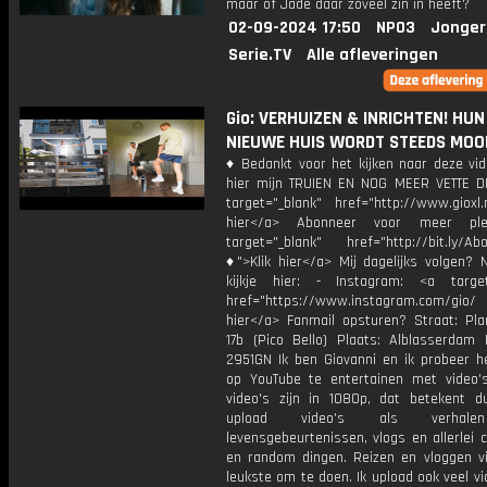
maar of Jade daar zoveel zin in heeft?
02-09-2024 17:50
NPO3
Jonger
Serie.TV
Alle afleveringen
Gio: VERHUIZEN & INRICHTEN! HUN
NIEUWE HUIS WORDT STEEDS MOOI
♦ Bedankt voor het kijken naar deze vid
hier mijn TRUIEN EN NOG MEER VETTE D
target="_blank" href="http://www.gioxl.
hier</a> Abonneer voor meer ple
target="_blank" href="http://bit.ly/Ab
♦">Klik hier</a> Mij dagelijks volgen?
kijkje hier: - Instagram: <a target
href="https://www.instagram.com/gio
hier</a> Fanmail opsturen? Straat: Pl
17b (Pico Bello) Plaats: Alblasserdam 
2951GN Ik ben Giovanni en ik probeer he
op YouTube te entertainen met video's
video's zijn in 1080p, dat betekent d
upload video's als verhale
levensgebeurtenissen, vlogs en allerlei 
en random dingen. Reizen en vloggen vi
leukste om te doen. Ik upload ook veel v