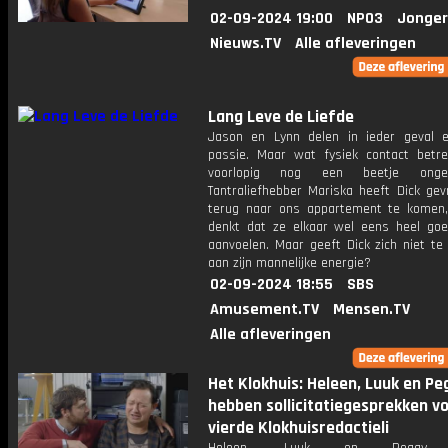
02-09-2024 19:00
NPO3
Jonger
Nieuws.TV
Alle afleveringen
Lang Leve de Liefde
Jason en Lynn delen in ieder geval 
passie. Maar wat fysiek contact betre
voorlopig nog een beetje ongema
Tantraliefhebber Mariska heeft Dick ge
terug naar ons appartement te komen,
denkt dat ze elkaar wel eens heel go
aanvoelen. Maar geeft Dick zich niet te
aan zijn mannelijke energie?
02-09-2024 18:55
SBS
Amusement.TV
Mensen.TV
Alle afleveringen
Het Klokhuis: Heleen, Luuk en Pe
hebben sollicitatiegesprekken v
vierde Klokhuisredactieli