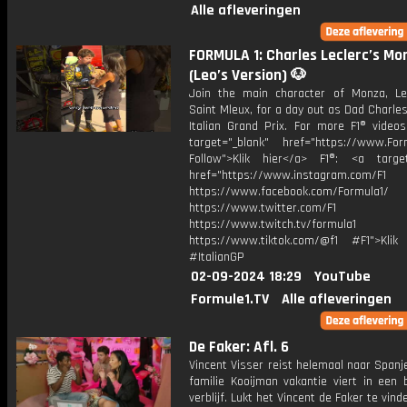
Alle afleveringen
FORMULA 1: Charles Leclerc’s Mo
(Leo’s Version) 🐶
Join the main character of Monza, Le
Saint Mleux, for a day out as Dad Charle
Italian Grand Prix. For more F1® videos
target="_blank" href="https://www.For
Follow">Klik hier</a> F1®: <a target
href="https://www.instagram.com/F1
https://www.facebook.com/Formula1/
https://www.twitter.com/F1
https://www.twitch.tv/formula1
https://www.tiktok.com/@f1 #F1">Klik
#ItalianGP
02-09-2024 18:29
YouTube
Formule1.TV
Alle afleveringen
De Faker: Afl. 6
Vincent Visser reist helemaal naar Span
familie Kooijman vakantie viert in een 
verblijf. Lukt het Vincent de Faker te vind