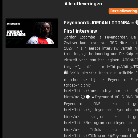
Alle afleveringen
Feyenoord: JORDAN LOTOMBA = 
First interview
Jordan Lotomba is Feyenoorder. De 
Zwitser komt over van OGC Nice en t
2027. In zijn eerste interview vertelt h
transfer, zijn herinnering aan De Kuip en
zichzelf voor aan het legioen. ABONN
target="_blank" href="http://bit.ly/F
🛍">Klik hier</a> Koop alle officiële F
merchandise bij de Feyenoord Fan
target="_blank"
href="https://fanshop.feyenoord.nl/
hier</a> ⚪️⚫ #Feyenoord VOLG ONS OO
Feyenoord ONE: <a target="
href="https://go.feyenoord.nl/youtube-on
hier</a> Instagram: <a target=
href="http://instagram.com/feyenoord
hier</a> TikTok: <a target="
href="https://TikTok.com/@Feyenoord