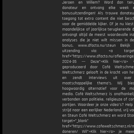
Jeroen en Willem? Word dan teru
donateur en ontvang elke week ex
bonusuitzendingen! Als trouwe donateur
toegang tot extra content die niet besc
voor de gemiddelde kijker. Of je nu kies
maandelijkse of jaarlijkse terugkerende d
ontvangt altijd de meest waardevolle in
analyses die je niet wilt missen in de
bonus. www.dfacto.nu/steun Bekijk
uitzending via: <a target="
href="https://www.dfacto.nu/afleveringe
2024-35 --- Deze">Klik hier</a> 
geproduceerd door Café Weltschme
Weltschmerz gelooft in de kracht van he
en zendt interviews uit over 
maatschappelijke thema's. Wij bi
hoogwaardig alternatief voor de ma
media. Café Weltschmerz is onafhankelij
verbonden aan politieke, religieuze of c
partijen. Waardeer je onze video's? Help
strijd naar een eerlijker Nederland, vrij v
en Steun Café Weltschmerz en word Sta
target="_blank"
href="https://www.cafeweltschmerz.nl/m
doneren/ Wil">Klik hier</a> je mee