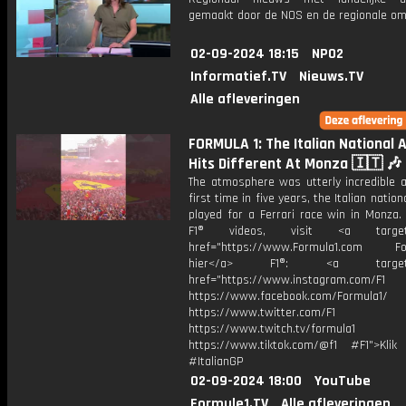
gemaakt door de NOS en de regionale om
02-09-2024 18:15
NPO2
Informatief.TV
Nieuws.TV
Alle afleveringen
FORMULA 1: The Italian National
Hits Different At Monza 🇮🇹 🎶
The atmosphere was utterly incredible a
first time in five years, the Italian natio
played for a Ferrari race win in Monza.
F1® videos, visit <a target="
href="https://www.Formula1.com Fol
hier</a> F1®: <a target="_
href="https://www.instagram.com/F1
https://www.facebook.com/Formula1/
https://www.twitter.com/F1
https://www.twitch.tv/formula1
https://www.tiktok.com/@f1 #F1">Klik
#ItalianGP
02-09-2024 18:00
YouTube
Formule1.TV
Alle afleveringen