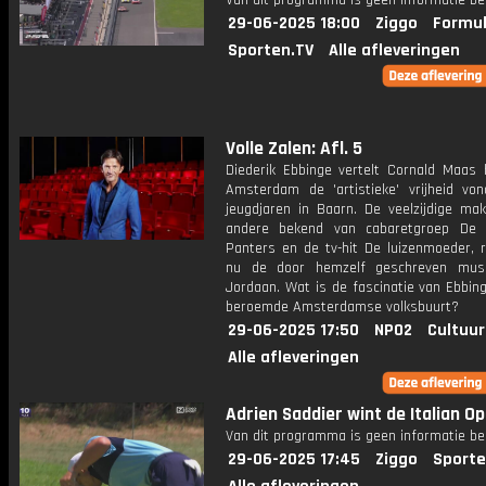
Van dit programma is geen informatie be
29-06-2025 18:00
Ziggo
Formul
Sporten.TV
Alle afleveringen
Volle Zalen: Afl. 5
Diederik Ebbinge vertelt Cornald Maas h
Amsterdam de 'artistieke' vrijheid von
jeugdjaren in Baarn. De veelzijdige mak
andere bekend van cabaretgroep De 
Panters en de tv-hit De luizenmoeder, r
nu de door hemzelf geschreven musi
Jordaan. Wat is de fascinatie van Ebbin
beroemde Amsterdamse volksbuurt?
29-06-2025 17:50
NPO2
Cultuur
Alle afleveringen
Adrien Saddier wint de Italian O
Van dit programma is geen informatie be
29-06-2025 17:45
Ziggo
Sporte