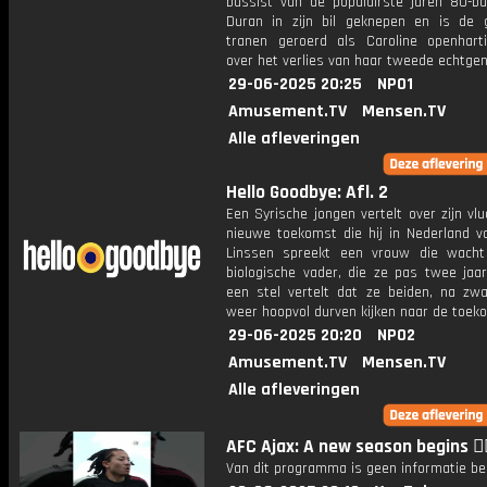
bassist van de populairste jaren 80-b
Duran in zijn bil geknepen en is de 
tranen geroerd als Caroline openharti
over het verlies van haar tweede echtgen
29-06-2025 20:25
NPO1
Amusement.TV
Mensen.TV
Alle afleveringen
Hello Goodbye: Afl. 2
Een Syrische jongen vertelt over zijn vl
nieuwe toekomst die hij in Nederland vo
Linssen spreekt een vrouw die wach
biologische vader, die ze pas twee jaar
een stel vertelt dat ze beiden, na zwar
weer hoopvol durven kijken naar de toek
29-06-2025 20:20
NPO2
Amusement.TV
Mensen.TV
Alle afleveringen
AFC Ajax: A new season begins ❤️‍
Van dit programma is geen informatie be