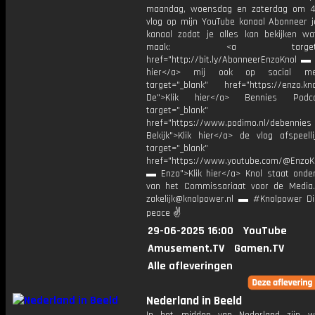
maandag, woensdag en zaterdag om 4
vlog op mijn YouTube kanaal Abonneer j
kanaal zodat je alles kan bekijken w
maak: <a target="_b
href="http://bit.ly/AbonneerEnzoKnol ▬ 
hier</a> mij ook op social me
target="_blank" href="https://enzo.kno
De">Klik hier</a> Bennies Podc
target="_blank"
href="https://www.podimo.nl/debennies
Bekijk">Klik hier</a> de vlog afspeelli
target="_blank"
href="https://www.youtube.com/@EnzoKn
▬ Enzo">Klik hier</a> Knol staat onder
van het Commissariaat voor de Media.
zakelijk@knolpower.nl ▬ #Knolpower Di
peace ✌
29-06-2025 16:00
YouTube
Amusement.TV
Gamen.TV
Alle afleveringen
Nederland in Beeld