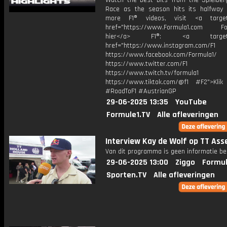
Watch the best bits from the Spielber
Race as the season hits its halfway
more F1® videos, visit <a target=
href="https://www.Formula1.com Fol
hier</a> F1®: <a target="_
href="https://www.instagram.com/F1
https://www.facebook.com/Formula1/
https://www.twitter.com/F1
https://www.twitch.tv/formula1
https://www.tiktok.com/@f1 #F2">Klik
#RoadToF1 #AustrianGP
29-06-2025 13:35
YouTube
Formule1.TV
Alle afleveringen
Interview Kay de Wolf op TT Ass
Van dit programma is geen informatie be
29-06-2025 13:00
Ziggo
Formul
Sporten.TV
Alle afleveringen