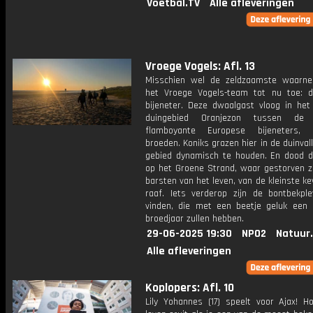
Voetbal.TV
Alle afleveringen
Vroege Vogels: Afl. 13
Misschien wel de zeldzaamste waarn
het Vroege Vogels-team tot nu toe: 
bijeneter. Deze dwaalgast vloog in he
duingebied Oranjezon tussen de
flamboyante Europese bijeneters, 
broeden. Koniks grazen hier in de duinval
gebied dynamisch te houden. En dood d
op het Groene Strand, waar gestorven 
barsten van het leven, van de kleinste ke
raaf. Iets verderop zijn de bontbekple
vinden, die met een beetje geluk een 
broedjaar zullen hebben.
29-06-2025 19:30
NPO2
Natuur
Alle afleveringen
Koplopers: Afl. 10
Lily Yohannes (17) speelt voor Ajax! Ho