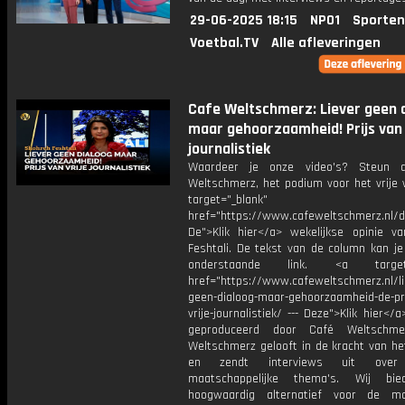
29-06-2025 18:15
NPO1
Sporten
Voetbal.TV
Alle afleveringen
Cafe Weltschmerz: Liever geen 
maar gehoorzaamheid! Prijs van 
journalistiek
Waardeer je onze video's? Steun 
Weltschmerz, het podium voor het vrije 
target="_blank"
href="https://www.cafeweltschmerz.nl/
De">Klik hier</a> wekelijkse opinie v
Feshtali. De tekst van de column kan je
onderstaande link. <a target="
href="https://www.cafeweltschmerz.nl/li
geen-dialoog-maar-gehoorzaamheid-de-pri
vrije-journalistiek/ --- Deze">Klik hier</a
geproduceerd door Café Weltschme
Weltschmerz gelooft in de kracht van he
en zendt interviews uit over 
maatschappelijke thema's. Wij bi
hoogwaardig alternatief voor de ma