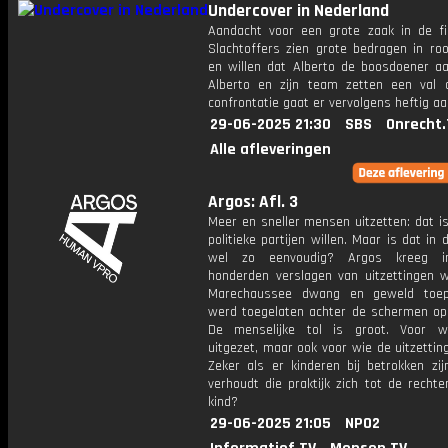
Undercover in Nederland
Aandacht voor een grote zaak in de fi
Slachtoffers zien grote bedragen in ro
en willen dat Alberto de boosdoener aa
Alberto en zijn team zetten een val
confrontatie gaat er vervolgens heftig aa
29-06-2025 21:30
SBS
Onrecht.
Alle afleveringen
Argos: Afl. 3
Meer en sneller mensen uitzetten: dat i
politieke partijen willen. Maar is dat in d
wel zo eenvoudig? Argos kreeg i
honderden verslagen van uitzettingen w
Marechaussee dwang en geweld toep
werd toegelaten achter de schermen op 
De menselijke tol is groot. Voor w
uitgezet, maar ook voor wie de uitzetting
Zeker als er kinderen bij betrokken zij
verhoudt die praktijk zich tot de recht
kind?
29-06-2025 21:05
NPO2