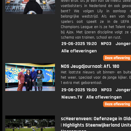
leven eruit als je een van de meest bek
voetbalsters in Nederland én ook gewo
bent? We volgen Lily in aanloop 
belangrijke wedstrijd. Als een van d
spelers ooit speelt ze in de UEF
Champions League en is ze het Talent va
bij Ajax. Met ijzeren discipline volgt ze
schema van trainen, school en rust.
29-06-2025 19:20
NPO3
Jonger
Alle afleveringen
NOS Jeugdjournaal: Afl. 180
Het laatste nieuws uit binnen- en buit
het weer, speciaal voor de jonge kijker.
1 extra met gebarentaal.
29-06-2025 19:00
NPO3
Jonger
Nieuws.TV
Alle afleveringen
scHeerenveen: Oefenzege in Ol
| Highlights Steenwijkerland Unit