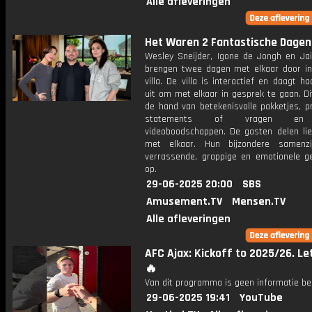
Alle afleveringen
Het Waren 2 Fantastische Dagen
Wesley Sneijder, Igone de Jongh en Ja
brengen twee dagen met elkaar door in
villa. De villa is interactief en daagt h
uit om met elkaar in gesprek te gaan. D
de hand van betekenisvolle pakketjes, p
statements of vragen en
videoboodschappen. De gasten delen lie
met elkaar. Hun bijzondere samenzi
verrassende, grappige en emotionele g
op.
29-06-2025 20:00
SBS
Amusement.TV
Mensen.TV
Alle afleveringen
AFC Ajax: Kickoff to 2025/26. Let
🔥
Van dit programma is geen informatie be
29-06-2025 19:41
YouTube