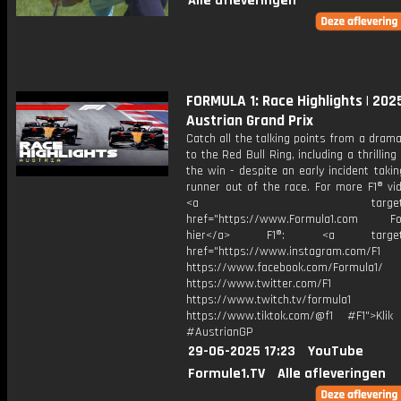
Alle afleveringen
FORMULA 1: Race Highlights | 202
Austrian Grand Prix
Catch all the talking points from a drama
to the Red Bull Ring, including a thrilling
the win - despite an early incident takin
runner out of the race. For more F1® vid
<a target="_bl
href="https://www.Formula1.com Fol
hier</a> F1®: <a target="_
href="https://www.instagram.com/F1
https://www.facebook.com/Formula1/
https://www.twitter.com/F1
https://www.twitch.tv/formula1
https://www.tiktok.com/@f1 #F1">Klik
#AustrianGP
29-06-2025 17:23
YouTube
Formule1.TV
Alle afleveringen