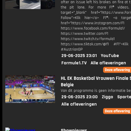
after an issue left his brakes on fire at 
the pit lane. For more F1® videos,
target="_blank" href="https://www.For
Follow">Klik hier</a> F1®: <a target
href="https://www.instagram.com/F1
https://www.facebook.com/Formula1/
https://www.twitter.com/F1
https://www.twitch.tv/formula1
https://www.tiktok.com/@f1 #F1">Klik
#AustrianGP
29-06-2025 23:01
YouTube
Formule1.TV
Alle afleveringen
HL EK Basketbal Vrouwen Finale 
Belgie
Van dit programma is geen informatie be
29-06-2025 23:00
Ziggo
Sport
Alle afleveringen
Shownieuws