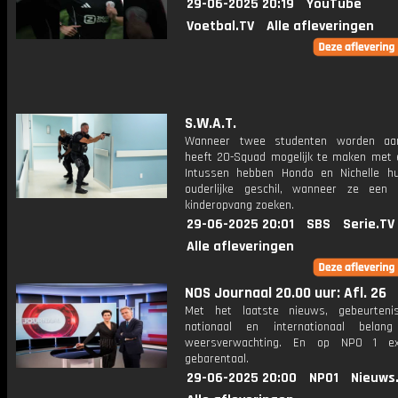
29-06-2025 20:19
YouTube
Voetbal.TV
Alle afleveringen
S.W.A.T.
Wanneer twee studenten worden aang
heeft 20-Squad mogelijk te maken met 
Intussen hebben Hondo en Nichelle h
ouderlijke geschil, wanneer ze een 
kinderopvang zoeken.
29-06-2025 20:01
SBS
Serie.TV
Alle afleveringen
NOS Journaal 20.00 uur: Afl. 26
Met het laatste nieuws, gebeurteni
nationaal en internationaal bela
weersverwachting. En op NPO 1 e
gebarentaal.
29-06-2025 20:00
NPO1
Nieuws