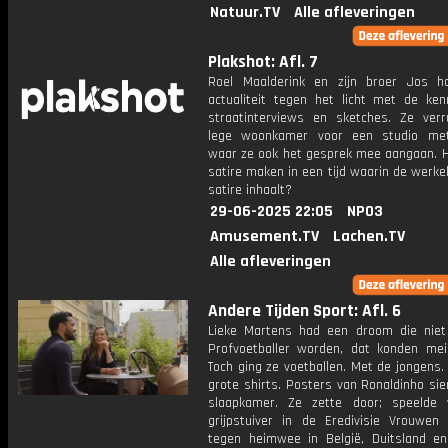
Natuur.TV
Alle afleveringen
Plakshot: Afl. 7
Roel Maalderink en zijn broer Jos 
actualiteit tegen het licht met de ke
straatinterviews en sketches. Ze verr
lege woonkamer voor een studio met
waar ze ook het gesprek mee aangaan. Ho
satire maken in een tijd waarin de werkel
satire inhaalt?
29-06-2025 22:05
NPO3
Amusement.TV
Lachen.TV
Alle afleveringen
Andere Tijden Sport: Afl. 6
Lieke Martens had een droom die niet
Profvoetballer worden, dat konden meis
Toch ging ze voetballen. Met de jongens. 
grote shirts. Posters van Ronaldinho si
slaapkamer. Ze zette door; speelde
grijpstuiver in de Eredivisie Vrouwen
tegen heimwee in België, Duitsland e