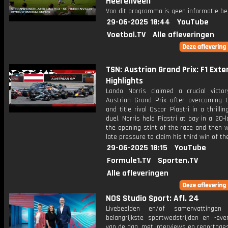
Heerenveen
Van dit programma is geen informatie be
29-06-2025 18:44
YouTube
Voetbal.TV
Alle afleveringen
TSN: Austrian Grand Prix: F1 Ext
Highlights
Lando Norris claimed a crucial victo
Austrian Grand Prix after overcoming
and title rival Oscar Piastri in a thrillin
duel. Norris held Piastri at bay in a 20-l
the opening stint of the race and then 
late pressure to claim his third win of t
29-06-2025 18:15
YouTube
Formule1.TV
Sporten.TV
Alle afleveringen
NOS Studio Sport: Afl. 24
Livebeelden en/of samenvattinge
belangrijkste sportwedstrijden en -ev
van de dag, met interviews en reportages