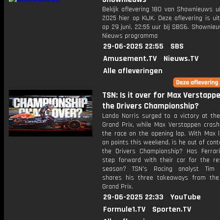
Bekijk aflevering 180 van Shownieuws ui
2025 hier op KIJK. Deze aflevering is u
op 29 juni, 22:55 uur bij SBS6. Shownie
Nieuws programma
29-06-2025 22:55
SBS
Amusement.TV
Nieuws.TV
Alle afleveringen
TSN: Is it over for Max Verstappe
the Drivers Championship?
Lando Norris surged to a victory at the
Grand Prix, while Max Verstappen crash
the race on the opening lap. With Max l
on points this weekend, is he out of cont
the Drivers Championship? Has Ferra
step forward with their car for the re
season? TSN's Racing analyst Tim 
shares his three takeaways from the
Grand Prix.
29-06-2025 22:33
YouTube
Formule1.TV
Sporten.TV