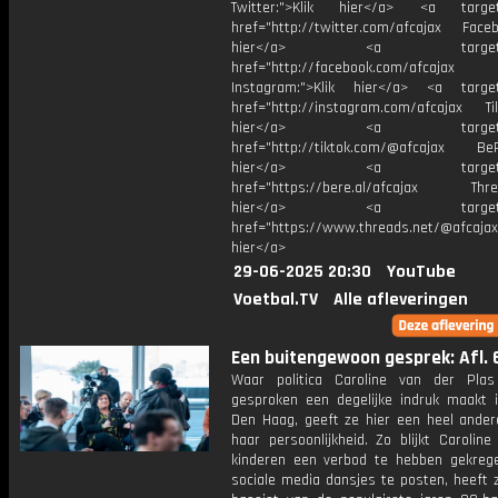
Twitter:">Klik hier</a> <a target=
href="http://twitter.com/afcajax Facebo
hier</a> <a target="_
href="http://facebook.com/afcajax
Instagram:">Klik hier</a> <a target
href="http://instagram.com/afcajax TikT
hier</a> <a target="_
href="http://tiktok.com/@afcajax BeRe
hier</a> <a target="_
href="https://bere.al/afcajax Threa
hier</a> <a target="_
href="https://www.threads.net/@afcajax
hier</a>
29-06-2025 20:30
YouTube
Voetbal.TV
Alle afleveringen
Een buitengewoon gesprek: Afl. 
Waar politica Caroline van der Pla
gesproken een degelijke indruk maakt in
Den Haag, geeft ze hier een heel andere
haar persoonlijkheid. Zo blijkt Carolin
kinderen een verbod te hebben gekre
sociale media dansjes te posten, heeft 