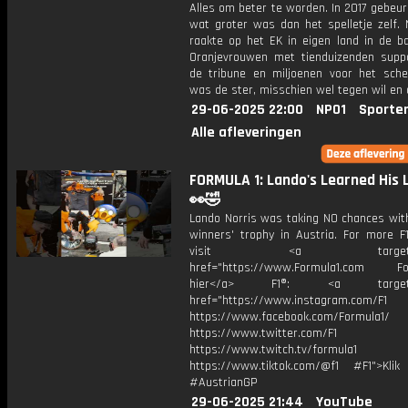
Alles om beter te worden. In 2017 gebeur
wat groter was dan het spelletje zelf. 
raakte op het EK in eigen land in de b
Oranjevrouwen met tienduizenden supp
de tribune en miljoenen voor het sche
was de ster, misschien wel tegen wil en 
29-06-2025 22:00
NPO1
Sporte
Alle afleveringen
FORMULA 1: Lando's Learned His 
👀🤣
Lando Norris was taking NO chances with
winners' trophy in Austria. For more F1
visit <a target="_b
href="https://www.Formula1.com Fol
hier</a> F1®: <a target="_
href="https://www.instagram.com/F1
https://www.facebook.com/Formula1/
https://www.twitter.com/F1
https://www.twitch.tv/formula1
https://www.tiktok.com/@f1 #F1">Klik
#AustrianGP
29-06-2025 21:44
YouTube