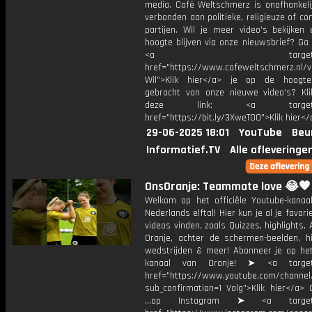
media. Café Weltschmerz is onafhankelij
verbonden aan politieke, religieuze of c
partijen. Wil je meer video's bekijken
hoogte blijven via onze nieuwsbrief? Ga
<a target="_bl
href="https://www.cafeweltschmerz.nl/v
Wil">Klik hier</a> je op de hoogt
gebracht van onze nieuwe video's? Kl
deze link: <a target="_
href="https://bit.ly/3XweTO0">Klik hier</
29-06-2025 18:01
YouTube
Beu
Informatief.TV
Alle afleveringe
OnsOranje: Teammate love 😂🧡
Welkom op het officiële Youtube-kanaa
Nederlands elftal! Hier kun je al je favori
videos vinden, zoals Quizzes, highlights, 
Oranje, achter de schermen-beelden, hi
wedstrijden & meer! Abonneer je op he
kanaal van Oranje! ➤ <a target=
href="https://www.youtube.com/chann
sub_confirmation=1 Volg">Klik hier</a> 
...op Instagram ➤ <a target="