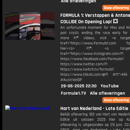
Alle afleveringen
FORMULA 1: Verstappen & Antonel
COLLIDE On Opening Lap! 💥
An unfortunate moment for Max and Ki
pair crash, ending the race early for 
more F1® videos, visit <a target=
href="https://www.Formula1.com Fol
hier</a> F1®: <a target="_
href="https://www.instagram.com/F1
https://www.facebook.com/Formula1/
https://www.twitter.com/F1
https://www.twitch.tv/formula1
https://www.tiktok.com/@f1 #F1">Klik
#AustrianGP
29-06-2025 22:30
YouTube
Formule1.TV
Alle afleveringen
Hart van Nederland - Late Editie
Bekijk aflevering 182 van Hart van Nederl
Editie uit seizoen 2025 hier op KI
aflevering is uitgezonden op 29 juni, 22: