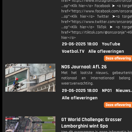
href="https://www.instagram.com/onsor
...op">Klik hier</a> Facebook ➤ <a targe
href="https://www.facebook.com/onsora
...op">Klik hier</a> Twitter ➤<a target
href="https://www.twitter.com/onsoranj
...op">Klik hier</a> TikTok ➤ <a target
href="https://tiktok.com/@onsoranje">Kli
hier</a>
29-06-2025 18:00
YouTube
Voetbal.TV
Alle afleveringen
NOS Journaal: Afl. 26
Met het laatste nieuws, gebeurteni
nationaal en internationaal bela
weersverwachting.
29-06-2025 18:00
NPO1
Nieuws
Alle afleveringen
GT World Challenge: Grasser
Lamborghini wint Spa