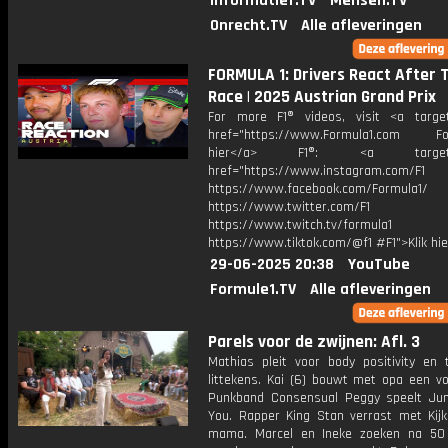
Informatief.TV
Mensen.TV
Onrecht.TV
Alle afleveringen
FORMULA 1: Drivers React After 
Race | 2025 Austrian Grand Prix
For more F1® videos, visit <a target
href="https://www.Formula1.com Fol
hier</a> F1®: <a target="_
href="https://www.instagram.com/F1
https://www.facebook.com/Formula1/
https://www.twitter.com/F1
https://www.twitch.tv/formula1
https://www.tiktok.com/@f1 #F1">Klik hi
29-06-2025 20:38
YouTube
Formule1.TV
Alle afleveringen
Parels voor de zwijnen: Afl. 3
Mathias pleit voor body positivity en t
littekens. Kai (6) bouwt met opa een vo
Punkband Consensual Peggy speelt Jun
You. Rapper King Stan verrast met Kijk
mama. Marcel en Ineke zoeken na 50