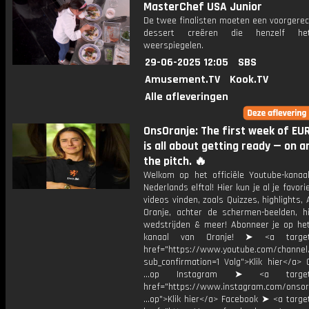
MasterChef USA Junior
De twee finalisten moeten een voorgerec
dessert creëren die henzelf he
weerspiegelen.
29-06-2025 12:05
SBS
Amusement.TV
Kook.TV
Alle afleveringen
OnsOranje: The first week of EU
is all about getting ready — on a
the pitch. 🔥
Welkom op het officiële Youtube-kanaa
Nederlands elftal! Hier kun je al je favori
videos vinden, zoals Quizzes, highlights, 
Oranje, achter de schermen-beelden, hi
wedstrijden & meer! Abonneer je op he
kanaal van Oranje! ➤ <a target=
href="https://www.youtube.com/chann
sub_confirmation=1 Volg">Klik hier</a> 
...op Instagram ➤ <a target="
href="https://www.instagram.com/onsor
...op">Klik hier</a> Facebook ➤ <a targe