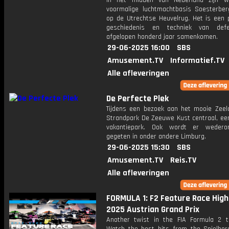
In het midden van Nederland zijn 
voormalige luchtmachtbasis Soesterbe
op de Utrechtse Heuvelrug. Het is een 
geschiedenis en techniek van def
afgelopen honderd jaar samenkomen.
29-06-2025 16:00
SBS
Amusement.TV
Informatief.TV
Alle afleveringen
De Perfecte Plek
Tijdens een bezoek aan het mooie Zeel
Strandpark De Zeeuwe Kust centraal, een
vakantiepark. Ook wordt er wedero
gegeten in onder andere Limburg.
29-06-2025 15:30
SBS
Amusement.TV
Reis.TV
Alle afleveringen
FORMULA 1: F2 Feature Race Highl
2025 Austrian Grand Prix
Another twist in the FIA Formula 2 tit