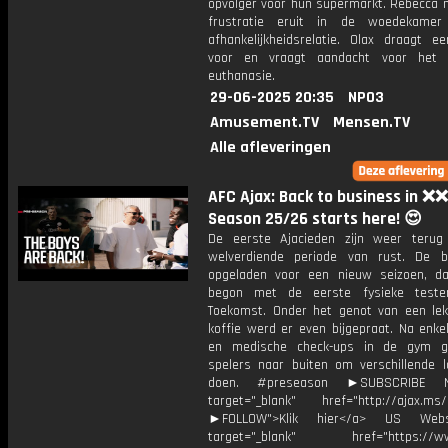
opvolger voor hun supermarkt. Rebecca 
frustratie eruit in de woedekame
afhankelijkheidsrelatie. Olax draagt e
voor en vraagt aandacht voor het 
euthanasie.
29-06-2025 20:35
NPO3
Amusement.TV
Mensen.TV
Alle afleveringen
AFC Ajax: Back to business in ❌❌
Season 25/26 starts here! 😍
De eerste Ajacieden zijn weer teru
welverdiende periode van rust. De ba
opgeladen voor een nieuw seizoen, d
begon met de eerste fysieke test
Toekomst. Onder het genot van een lek
koffie werd er even bijgepraat. Na enke
en medische check-ups in de gym g
spelers naar buiten om verschillende l
doen. #preseason ►SUBSCRIBE
target="_blank" href="http://ajax.ms/
►FOLLOW">Klik hier</a> US Webs
target="_blank" href="https://www