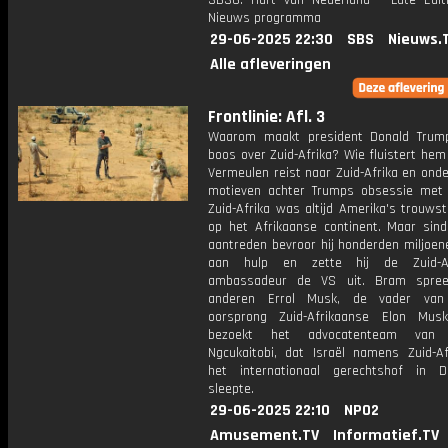
SBS6. Hart van Nederland - Late Edit
Nieuws programma
29-06-2025 22:30
SBS
Nieuws.
Alle afleveringen
Frontlinie: Afl. 3
Waarom maakt president Donald Trum
boos over Zuid-Afrika? Wie fluistert he
Vermeulen reist naar Zuid-Afrika en ond
motieven achter Trumps obsessie met 
Zuid-Afrika was altijd Amerika's trouws
op het Afrikaanse continent. Maar sin
aantreden bevroor hij honderden miljoen
aan hulp en zette hij de Zuid-Af
ambassadeur de VS uit. Bram spree
anderen Errol Musk, de vader va
oorsprong Zuid-Afrikaanse Elon Mus
bezoekt het advocatenteam van 
Ngcukaitobi, dat Israël namens Zuid-Af
het internationaal gerechtshof in 
sleepte.
29-06-2025 22:10
NPO2
Amusement.TV
Informatief.TV