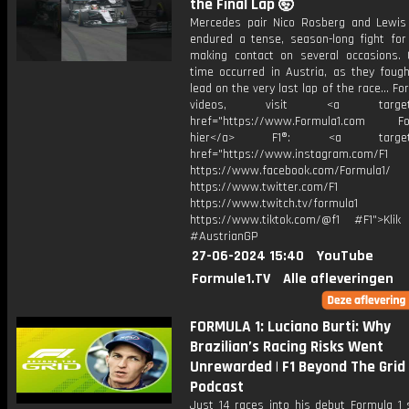
the Final Lap 🤯
Mercedes pair Nico Rosberg and Lewis
endured a tense, season-long fight for 
making contact on several occasions.
time occurred in Austria, as they fough
lead on the very last lap of the race... Fo
videos, visit <a target="_
href="https://www.Formula1.com Fol
hier</a> F1®: <a target="_
href="https://www.instagram.com/F1
https://www.facebook.com/Formula1/
https://www.twitter.com/F1
https://www.twitch.tv/formula1
https://www.tiktok.com/@f1 #F1">Klik
#AustrianGP
27-06-2024 15:40
YouTube
Formule1.TV
Alle afleveringen
FORMULA 1: Luciano Burti: Why
Brazilian’s Racing Risks Went
Unrewarded | F1 Beyond The Grid
Podcast
Just 14 races into his debut Formula 1 