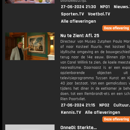
avondwedstrijd.
27-06-2024 21:30
NPO1
Nieuws.
Sporten.TV
Voetbal.TV
Alle afleveringen
Nu te Zien!: Afl. 25
Directeur van Musea Zutphen Paulo Mart
af naar Kasteel Ruurlo. Het kasteel li
idyllische omgeving en de bouwgeschied
terug naar de 14e eeuw. Binnen zijn t
van Carel Willink te zien, de koele meest
neorealisme. Daarnaast is er een expo
opzienbarende objecten u
televisieprogramma Tussen Kunst en Ki
40 jaar bestaat. Van een gemaksdoos 
tijdens het diner in de eetkamer je beh
doen, tot een Rembrandt-ets en een schi
Rien Poortvliet.
27-06-2024 21:15
NPO2
Cultuur
Kennis.TV
Alle afleveringen
OnneDi: Sterkte…