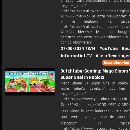
en Steun Café Weltschmerz en word Sta
target="_blank"
href="https://cafeweltschmerz.nl/registe
Wil">Klik hier</a> je onze nieuwsbrief 
in je mailbox? <a target="
href="https://cafeweltschmerz.nl/nieuws
Wil">Klik hier</a> je op de hoogt
gebracht van onze nieuwe video's? Klik 
dan op Abonneren!
27-06-2024 18:14
YouTube
Beu
Informatief.TV
Alle afleveringe
DutchtuberGaming: Mega Sloom 
Super Snel In Roblox!
Mega Sloom Vs Super Snel In Roblox
leuke video's bekijken? dat kan h
target="_blank"
href="https://www.youtube.com/dutcht
👍LIKE">Klik hier</a> VOOR MEER & ABO
Deze video is voor iedereen & alle leef
Laat weten wat je van de video v
Instagram: <a target="_
href="https://www.instagram.com/dutch