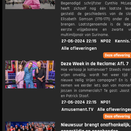
Begenadigd schrijfster Cynthia McLe
heeft zichzelf nog één laatste lev
gesteld: de geschiedenis van de sla
Elisabeth Samson (1715-1771) onder de
brengen. Laatstgenoemde is de lege
eerste vrijgeborene en zwarte vro
multimiljonair van Suriname.
27-06-2024 22:15
NPO2
Kennis.
Alle afleveringen
Deze Week in de Reclame: Afl. 7
Hoe verkoop je kattenvoer? Steeds meer
vrijen onveilig, wordt het weer tijd
nieuwe Veilig Vrijen campagne? En is 
nemen we eerder iets aan van mannen
jassen in commercials? Te gast: Joos
en Patrick Stoof.
27-06-2024 22:15
NPO1
Amusement.TV
Alle afleveringe
Nieuwsuur brengt onafhankelijk,