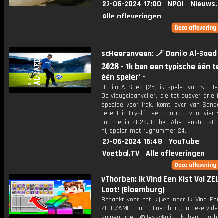
27-06-2024 17:00
NPO1
Nieuws.
Alle afleveringen
scHeerenveen: 🪄 Danilo Al-Saed
𝟐𝟎𝟐𝟖 - 'Ik ben een typische één 
één speler' -
Danilo Al-Saed (25) is speler van sc He
De vleugelaanvaller, die tot dusver drie 
speelde voor Irak, komt over van Sandef
tekent in Fryslân een contract voor vier
tot medio 2028. In het Abe Lenstra sta
hij spelen met rugnummer 24.
27-06-2024 16:48
YouTube
Voetbal.TV
Alle afleveringen
vThorben: Ik Vind Een Kist Vol Z
Loot! (Bloemburg)
Bedankt voor het kijken naar Ik Vind Ee
ZELDZAME Loot! (Bloemburg) In deze vide
samen met @JessyKnijn Ik ben Thorb