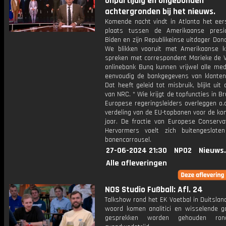
onpartijdig en ongebonden
achtergronden bij het nieuws.
Komende nacht vindt in Atlanta het eer
plaats tussen de Amerikaanse presi
Biden en zijn Republikeinse uitdager Don
We blikken vooruit met Amerikaanse k
spreken met correspondent Marieke de Vr
onlinebank Bunq kunnen vrijwel alle me
eenvoudig de bankgegevens van klanten 
Dat heeft geleid tot misbruik, blijkt uit
van NRC. * Wie krijgt de topfuncties in B
Europese regeringsleiders overleggen o.
verdeling van de EU-topbanen voor de ko
jaar. De fractie van Europese Conserva
Hervormers voelt zich buitengeslot
banencarrousel.
27-06-2024 21:30
NPO2
Nieuws
Alle afleveringen
NOS Studio Fußball: Afl. 24
Talkshow rond het EK Voetbal in Duitslan
woord komen analitici en wisselende g
gesprekken worden gehouden ro