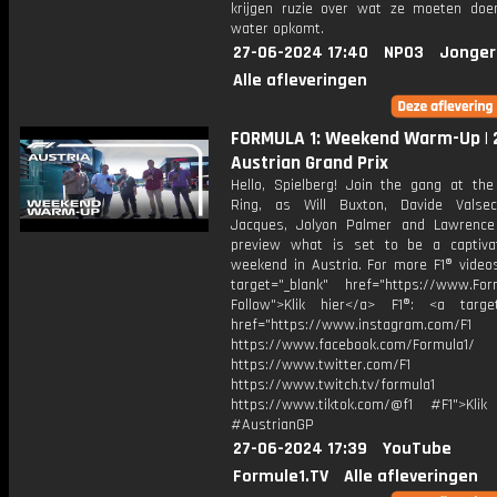
krijgen ruzie over wat ze moeten doe
water opkomt.
27-06-2024 17:40
NPO3
Jonger
Alle afleveringen
FORMULA 1: Weekend Warm-Up |
Austrian Grand Prix
Hello, Spielberg! Join the gang at the
Ring, as Will Buxton, Davide Valsec
Jacques, Jolyon Palmer and Lawrence
preview what is set to be a captiva
weekend in Austria. For more F1® videos
target="_blank" href="https://www.For
Follow">Klik hier</a> F1®: <a target
href="https://www.instagram.com/F1
https://www.facebook.com/Formula1/
https://www.twitter.com/F1
https://www.twitch.tv/formula1
https://www.tiktok.com/@f1 #F1">Klik
#AustrianGP
27-06-2024 17:39
YouTube
Formule1.TV
Alle afleveringen