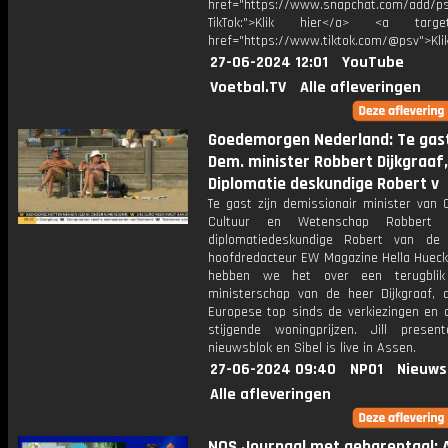
href="https://www.snapchat.com/add/p
TikTok:">Klik hier</a> <a target=
href="https://www.tiktok.com/@psv">Klik
27-06-2024 12:01
YouTube
Voetbal.TV
Alle afleveringen
Goedemorgen Nederland: Te gast 
Dem. minister Robbert Dijkgraaf,
Diplomatie deskundige Robert v
Te gast zijn demissionair minister van 
Cultuur en Wetenschap Robbert Di
diplomatiedeskundige Robert van de
hoofdredacteur EW Magazine Hella Hueck
hebben we het over een terugbli
ministerschap van de heer Dijkgraaf, 
Europese top sinds de verkiezingen en 
stijgende woningprijzen. Jill presen
nieuwsblok en Sibel is live in Assen.
27-06-2024 09:40
NPO1
Nieuws
Alle afleveringen
NOS Journaal met gebarentaal: A