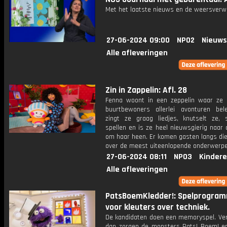
Met het laatste nieuws en de weersverw
27-06-2024 09:00
NPO2
Nieuws
Alle afleveringen
Zin in Zappelin: Afl. 28
Fenna woont in een zeppelin waar ze
buurtbewoners allerlei avonturen bele
zingt ze graag liedjes, knutselt ze, 
spellen en is ze heel nieuwsgierig naar
om haar heen. Er komen gasten langs die
over de meest uiteenlopende onderwerpe
27-06-2024 08:11
NPO3
Kindere
Alle afleveringen
PatsBoemKledder!: Spelprogra
voor kleuters over techniek.
De kandidaten doen een memoryspel. Verl
dan zorgen de monsters Pats! Boem! en