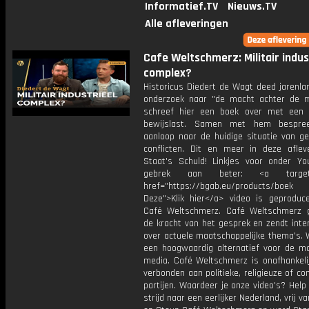
Informatief.TV
Nieuws.TV
Alle afleveringen
Cafe Weltschmerz: Militair indus
complex?
Historicus Diedert de Wagt deed jarenla
onderzoek naar "de macht achter de 
schreef hier een boek over met een
bewijslast. Samen met hem bespre
aanloop naar de huidige situatie van ge
conflicten. Dit en meer in deze aflev
Staat's Schuld! Linkjes voor onder You
gebrek aan beter: <a target="
href="https://bgab.eu/products/
Deze">Klik hier</a> video is geproduc
Café Weltschmerz. Café Weltschmerz g
de kracht van het gesprek en zendt inte
over actuele maatschappelijke thema's. 
een hoogwaardig alternatief voor de m
media. Café Weltschmerz is onafhankelij
verbonden aan politieke, religieuze of c
partijen. Waardeer je onze video's? Help
strijd naar een eerlijker Nederland, vrij v