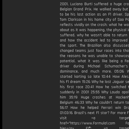
2001, Luciano Burti suffered a huge cra
Belgian Grand Prix. He walked away but 
to be his last action as an F1 driver. S
Tom Clarkson in his home city of Sao Pa
reflects vividly on the crash; what he wa
about as it was happening, the physical i
suffered, why he wasn’t able to return 
and how the accident led to improved 
the sport. The Brazilian also discuss
changed teams just four races into tha
the reasons he was unable to showcase
potential, what it was like being a Fer
driver during Michael Schumacher’
dominance, and much more. 05:06 W
started karting so late 10:44 How Alesi
his F1 dream 15:26 Why he lost Jaguar s
his first race 20:41 How he switched
suddenly in 2001 25:55 Why Lauda apol
him 35:19 Huge crashes at Hocken
Belgium 46:33 Why he couldn’t return to
56:17 How he helped Ferrari win Gr
01:03:16 Brazil’s next F1 star? For more F
visit <a target="_b
href="https://www.Formula1.com Fol
hier</a> F1®: <a target="_