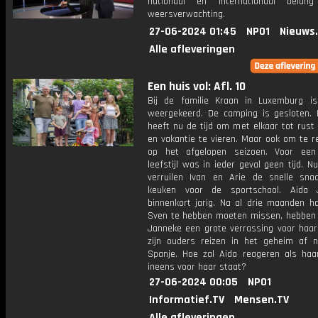
nationaal en internationaal bela
weersverwachting.
27-06-2024 01:45
NPO1
Nieuws
Alle afleveringen
Een huis vol: Afl. 10
Bij de familie Kraan in Luxemburg i
weergekeerd. De camping is gesloten. 
heeft nu de tijd om met elkaar tot rust
en vakantie te vieren. Maar ook om te r
op het afgelopen seizoen. Voor een
leefstijl was in ieder geval geen tijd. N
verruilen Ivan en Arie de snelle sna
keuken voor de sportschool. Aida J
binnenkort jarig. Na al drie maanden ha
Sven te hebben moeten missen, hebben
Janneke een grote verrassing voor haar
zijn ouders reizen in het geheim af n
Spanje. Hoe zal Aida reageren als haar
ineens voor haar staat?
27-06-2024 00:05
NPO1
Informatief.TV
Mensen.TV
Alle afleveringen