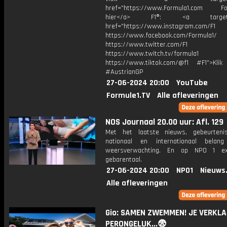
href="https://www.Formula1.com Fol
hier</a> F1®: <a target="_
href="https://www.instagram.com/F1
https://www.facebook.com/Formula1/
https://www.twitter.com/F1
https://www.twitch.tv/formula1
https://www.tiktok.com/@f1 #F1">Klik
#AustrianGP
27-06-2024 20:00
YouTube
Formule1.TV
Alle afleveringen
NOS Journaal 20.00 uur: Afl. 129
Met het laatste nieuws, gebeurteni
nationaal en internationaal bela
weersverwachting. En op NPO 1 e
gebarentaal.
27-06-2024 20:00
NPO1
Nieuws
Alle afleveringen
Gio: SAMEN ZWEMMEN! JE VERKLA
PERONGELUK...😨