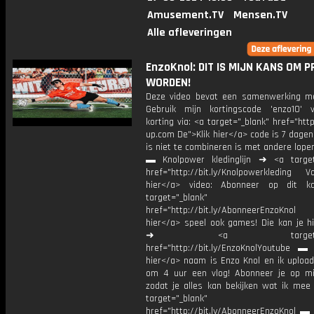
Amusement.TV
Mensen.TV
Alle afleveringen
EnzoKnol: DIT IS MIJN KANS OM P
WORDEN!
Deze video bevat een samenwerking me
Gebruik mijn kortingscode 'enzo10'
korting via: <a target="_blank" href="https
up.com De">Klik hier</a> code is 7 dagen
is niet te combineren is met andere lope
▬ Knolpower kledinglijn ➜ <a target
href="http://bit.ly/Knolpowerkleding Vo
hier</a> video: Abonneer op dit ka
target="_blank"
href="http://bit.ly/AbonneerEnzoKnol
hier</a> speel ook games! Die kan je hi
➜ <a target="_bl
href="http://bit.ly/EnzoKnolYoutube ▬ M
hier</a> naam is Enzo Knol en ik upload
om 4 uur een vlog! Abonneer je op mi
zodat je alles kan bekijken wat ik mee
target="_blank"
href="http://bit.ly/AbonneerEnzoKnol ▬ 