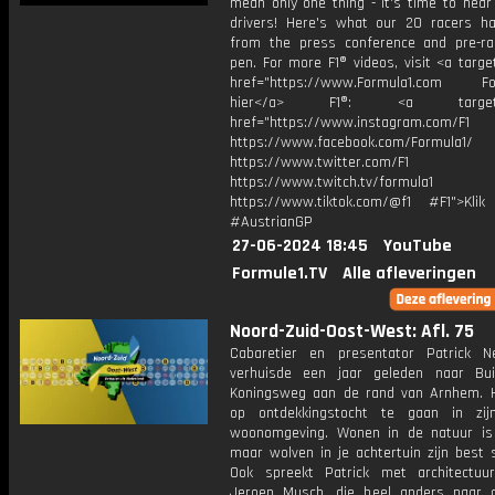
mean only one thing - it's time to hear
drivers! Here's what our 20 racers h
from the press conference and pre-r
pen. For more F1® videos, visit <a targe
href="https://www.Formula1.com Fol
hier</a> F1®: <a target="_
href="https://www.instagram.com/F1
https://www.facebook.com/Formula1/
https://www.twitter.com/F1
https://www.twitch.tv/formula1
https://www.tiktok.com/@f1 #F1">Klik
#AustrianGP
27-06-2024 18:45
YouTube
Formule1.TV
Alle afleveringen
Noord-Zuid-Oost-West: Afl. 75
Cabaretier en presentator Patrick N
verhuisde een jaar geleden naar Bui
Koningsweg aan de rand van Arnhem. Hi
op ontdekkingstocht te gaan in zij
woonomgeving. Wonen in de natuur is 
maar wolven in je achtertuin zijn best 
Ook spreekt Patrick met architectuur
Jeroen Musch, die heel anders naar