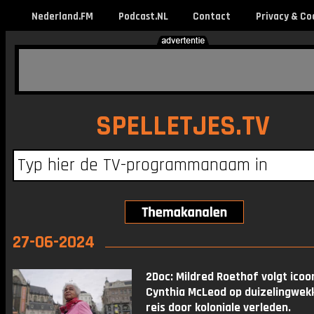
Nederland.FM
Podcast.NL
Contact
Privacy & Co
SPELLETJES.TV
27-06-2024
2Doc: Mildred Roethof volgt icoo
Cynthia McLeod op duizelingwek
reis door koloniale verleden.