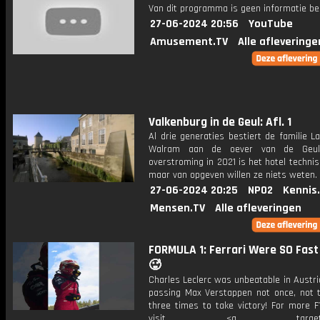
Van dit programma is geen informatie be
27-06-2024 20:56
YouTube
Amusement.TV
Alle afleveringe
Valkenburg in de Geul: Afl. 1
Al drie generaties bestiert de familie La
Walram aan de oever van de Geu
overstroming in 2021 is het hotel technisch
maar van opgeven willen ze niets weten.
27-06-2024 20:25
NPO2
Kennis
Mensen.TV
Alle afleveringen
FORMULA 1: Ferrari Were SO Fast
🥵
Charles Leclerc was unbeatable in Austri
passing Max Verstappen not once, not t
three times to take victory! For more F
visit <a target="_b