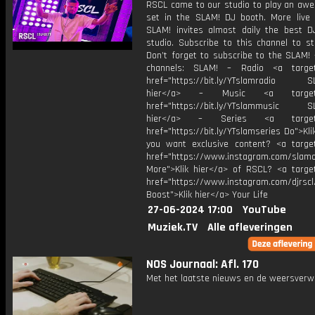
RSCL came to our studio to play an awe
set in the SLAM! DJ booth. More live
SLAM! invites almost daily the best D
studio. Subscribe to this channel to st
Don’t forget to subscribe to the SLAM! 
channels: SLAM! – Radio <a target=
href="https://bit.ly/YTslamradio SL
hier</a> – Music <a target="
href="https://bit.ly/YTslammusic SL
hier</a> – Series <a target="
href="https://bit.ly/YTslamseries Do">Kli
you want exclusive content? <a target
href="https://www.instagram.com/slamof
More">Klik hier</a> of RSCL? <a target
href="https://www.instagram.com/djrs
Boost">Klik hier</a> Your Life
27-06-2024 17:00
YouTube
Muziek.TV
Alle afleveringen
NOS Journaal: Afl. 170
Met het laatste nieuws en de weersverw