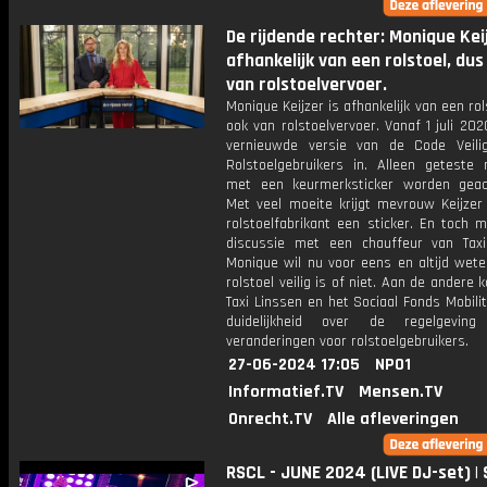
De rijdende rechter: Monique Keij
afhankelijk van een rolstoel, dus
van rolstoelvervoer.
Monique Keijzer is afhankelijk van een rol
ook van rolstoelvervoer. Vanaf 1 juli 20
vernieuwde versie van de Code Veili
Rolstoelgebruikers in. Alleen geteste r
met een keurmerksticker worden geac
Met veel moeite krijgt mevrouw Keijzer
rolstoelfabrikant een sticker. En toch 
discussie met een chauffeur van Taxi
Monique wil nu voor eens en altijd wete
rolstoel veilig is of niet. Aan de andere k
Taxi Linssen en het Sociaal Fonds Mobilit
duidelijkheid over de regelgevi
veranderingen voor rolstoelgebruikers.
27-06-2024 17:05
NPO1
Informatief.TV
Mensen.TV
Onrecht.TV
Alle afleveringen
RSCL - JUNE 2024 (LIVE DJ-set) |