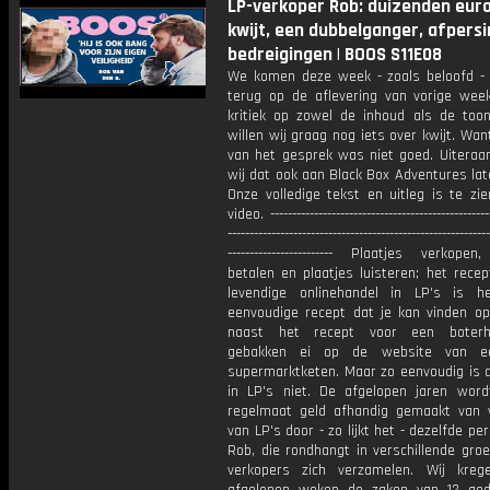
LP-verkoper Rob: duizenden euro
kwijt, een dubbelganger, afpersi
bedreigingen | BOOS S11E08
We komen deze week - zoals beloofd -
terug op de aflevering van vorige wee
kritiek op zowel de inhoud als de too
willen wij graag nog iets over kwijt. Wan
van het gesprek was niet goed. Uiteraa
wij dat ook aan Black Box Adventures la
Onze volledige tekst en uitleg is te zi
video. --------------------------------------------------
------------------------------------------------------------
------------------------ Plaatjes verkopen
betalen en plaatjes luisteren; het rece
levendige onlinehandel in LP's is 
eenvoudige recept dat je kan vinden op 
naast het recept voor een bote
gebakken ei op de website van e
supermarktketen. Maar zo eenvoudig is d
in LP's niet. De afgelopen jaren wor
regelmaat geld afhandig gemaakt van 
van LP's door - zo lijkt het - dezelfde pe
Rob, die rondhangt in verschillende gro
verkopers zich verzamelen. Wij kre