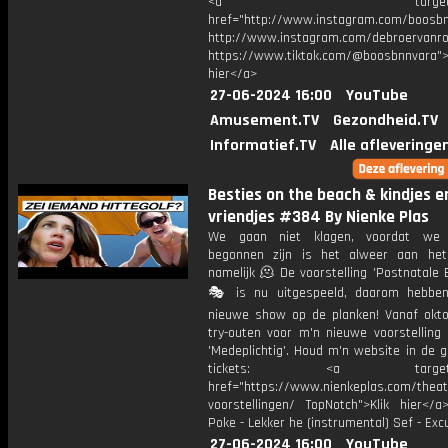
<a target="_bl
href="http://www.instagram.com/boosb
http://www.instagram.com/debroervanr
https://www.tiktok.com/@boosbnnvara">
hier</a>
27-06-2024 16:00
YouTube
Amusement.TV
Gezondheid.TV
Informatief.TV
Alle afleveringe
Besties on the beach & kindjes e
vriendjes #384 By Nienke Plas
We gaan niet klagen, voordat we
begonnen zijn is het alweer aan he
namelijk 🫠 De voorstelling 'Postnatale 
🎭 is nu uitgespeeld, daarom hebbe
nieuwe show op de planken! Vanaf okto
try-outen voor m'n nieuwe voorstelling
'Medeplichtig'. Houd m'n website in de 
tickets: <a target="_
href="https://www.nienkeplas.com/theat
voorstellingen/ TopNotch">Klik hier</a
Poke - Lekker he (instrumental) Sef - Ex
27-06-2024 16:00
YouTube