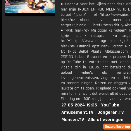
♦ Bedankt voor het kijken naar deze vid
hier mijn TRUIEN EN NOG MEER VETTE D
target="_blank" href="http://www.gioxl.
hier</a> Abonneer voor meer ple
target="_blank" href="http://bit.ly/Ab
♦">Klik hier</a> Mij dagelijks volgen?
kijkje hier: - Instagram: <a target
href="https://www.instagram.com/gio
hier</a> Fanmail opsturen? Straat: Pl
17b (Pico Bello) Plaats: Alblasserdam 
2951GN Ik ben Giovanni en ik probeer he
op YouTube te entertainen met video's
video's zijn in 1080p, dat betekent d
upload video's als verhale
levensgebeurtenissen, vlogs en allerlei 
en random dingen. Reizen en vloggen vi
leukste om te doen. Ik upload ook veel v
mijn familie, want dat wordt altijd goed 
Elke dag om 17:30 kan jij een video verwa
27-06-2024 19:36
YouTube
Amusement.TV
Jongeren.TV
Mensen.TV
Alle afleveringen