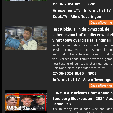
27-06-2024 18:50
NPO1
Amusement.TV
Informatief.TV
Kook.TV
Alle afleveringen
Het Klokhuis: In de gymzaal, de
scheepsvaart of de dierenwinkel:
vindt touw overal! Het is nameli
In de gymzaal, de scheepsvaart of de die
je vindt touw overal. Het is namelijk e
en handig. Nizar bezoekt een fabriek 
veel verschillende touwen worden gema
hoe test je of een touw sterk genoeg i
Bob Rope bindt alles vast met touw.
27-06-2024 18:45
NPO3
Informatief.TV
Alle afleveringe
FORMULA 1: Drivers Chat Ahead o
Spielberg Blockbuster | 2024 Aus
Grand Prix
It's Thursday, it's a race weekend, and