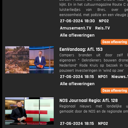
kijkt. En in het cultuurmagazine Route C 
luisterliedjes van Bres, over 
eenzaamheid, met poëzie en een vleugje j
27-06-2024 18:30
NPO2
Amusement.TV
Reis.TV
Alle afleveringen
EenVandaag: Afl. 153
Campers branden uit door zelf k
eigenaren * Oekraïeners bouwen drone
Nederland* Rode Kruis op bezoek in Is
pauzeert investeringen in 'wind op zee'
27-06-2024 18:15
NPO1
Nieuws.
Alle afleveringen
NOS Journaal Regio: Afl. 128
Regionaal nieuws met landelijke uit
gemaakt door de NOS en de regionale om
27-06-2024 18:15
NPO2