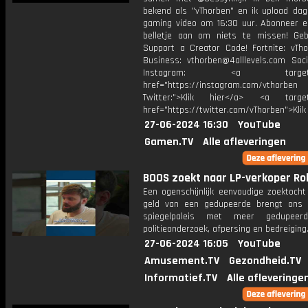
bekend als "vThorben" en ik upload dage
gaming video om 16:30 uur. Abonneer e
belletje aan om niets te missen! Geb
Support a Creator Code! Fortnite: vTho
Business: vthorben@4alllevels.com Soci
Instagram: <a target="_
href="https://instagram.com/vthorben
Twitter:">Klik hier</a> <a target=
href="https://twitter.com/vThorben">Klik
27-06-2024 16:30
YouTube
Gamen.TV
Alle afleveringen
BOOS zoekt naar LP-verkoper Ro
Een ogenschijnlijk eenvoudige zoektocht
geld van een gedupeerde brengt ons
spiegelpaleis met meer gedupeer
politieonderzoek, afpersing en bedreiging
27-06-2024 16:05
YouTube
Amusement.TV
Gezondheid.TV
Informatief.TV
Alle afleveringe