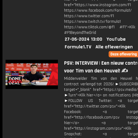
href="https://www.instagram.com/F1
https://www.facebook.com/Formula1/
https://www.twitter.com/F1
https://www.twitch.tv/formula1
https://www.tiktok.com/@f1 #F1">Klik
#F1BeyondTheGrid
27-06-2024 13:00
YouTube
Formule1.TV
Alle afleveringen
PSV: INTERVIEW | Een nieuw contr
voor Tim van den Heuvel! ✍️
Middenvelder Tim van den Heuvel he
contract verlengd tot 2026! ►SUBSCRI
target="_blank" href="https://psv.medi
►Turn">Klik hier</a> on notifications (Hit 
►FOLLOW US Twitter: <a target=
href="http://twitter.com/psv">Klik
Facebook: <a target="_
href="http://facebook.com/psv Instagr
hier</a> <a target="_
href="http://instagram.com/psv">Klik
Snapchat: <a target="_