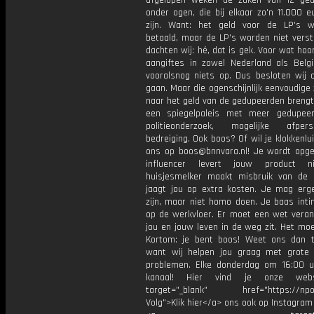
afgelopen weken de zaken van 12 ge
onder ogen, die bij elkaar zo'n 11.000 eu
zijn. Want: het geld voor de LP's 
betaald, maar de LP's worden niet verst
dachten wij: hé, dat is gek. Voor wat hoo
aangiftes in zowel Nederland als Belgi
vooralsnog niets op. Dus besloten wij 
gaan. Maar die ogenschijnlijk eenvoudige
naar het geld van de gedupeerden brengt
een spiegelpaleis met meer gedupee
politieonderzoek, mogelijke afpe
bedreiging. Ook boos? Of wil je klokkenlu
ons op boos@bnnvara.nl! Je wordt opgel
influencer levert jouw product n
huisjesmelker maakt misbruik van de
jaagt jou op extra kosten. Je mag er
zijn, maar niet homo doen. Je baas inti
op de werkvloer. Er moet een wet veran
jou en jouw leven in de weg zit. Het mo
Kortom: je bent boos! Weet ons dan t
want wij helpen jou graag met grote 
problemen. Elke donderdag om 16:00 u
kanaal! Hier vind je onze webs
target="_blank" href="https://npo3
Volg">Klik hier</a> ons ook op Instagram 