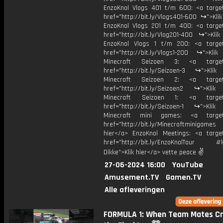
EnzoKnol Vlogs 401 t/m 600: <a target
href="http://bit.ly/Vlogs401-600 ↪">Kli
EnzoKnol Vlogs 201 t/m 400: <a target
href="http://bit.ly/Vlog201-400 ↪">Klik
EnzoKnol Vlogs 1 t/m 200: <a target
href="http://bit.ly/Vlogs1-200 ↪">Klik
Minecraft Seizoen 3: <a target=
href="http://bit.ly/Seizoen-3 ↪">Klik
Minecraft Seizoen 2: <a target=
href="http://bit.ly/Seizoen2 ↪">Klik
Minecraft Seizoen 1: <a target=
href="http://bit.ly/Seizoen-1 ↪">Klik
Minecraft mini games: <a target=
href="http://bit.ly/Minecraftminigame
hier</a> EnzoKnol Meetings: <a target
href="http://bit.ly/EnzoKnolTour #
Dikke">Klik hier</a> vette peace ✌
27-06-2024 16:00
YouTube
Amusement.TV
Gamen.TV
Alle afleveringen
FORMULA 1: When Team Mates Cr