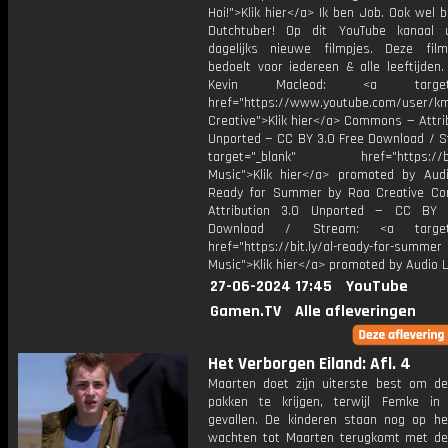
Hoi!">Klik hier</a> Ik ben Job. Ook wel 
Dutchtuber! Op dit YouTube kanaal 
dagelijks nieuwe filmpjes. Deze film
bedoelt voor iedereen & alle leeftijden
Kevin Macleod: <a target="
href="https://www.youtube.com/user/k
Creative">Klik hier</a> Commons — Attri
Unported — CC BY 3.0 Free Download / S
target="_blank" href="https://bit.
Music">Klik hier</a> promoted by Audi
Ready for Summer by Roa Creative C
Attribution 3.0 Unported — CC BY 
Download / Stream: <a target="
href="https://bit.ly/al-ready-for-summer
Music">Klik hier</a> promoted by Audio L
27-06-2024 17:45
YouTube
Gamen.TV
Alle afleveringen
Het Verborgen Eiland: Afl. 4
Maarten doet zijn uiterste best om de
pakken te krijgen, terwijl Femke in
gevallen. De kinderen staan nog op h
wachten tot Maarten terugkomt met de