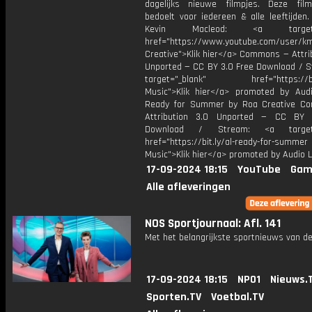
dagelijks nieuwe filmpjes. Deze film
bedoelt voor iedereen & alle leeftijden
Kevin Macleod: <a target="
href="https://www.youtube.com/user/k
Creative">Klik hier</a> Commons — Attri
Unported — CC BY 3.0 Free Download / S
target="_blank" href="https://bit.
Music">Klik hier</a> promoted by Audi
Ready for Summer by Roa Creative C
Attribution 3.0 Unported — CC BY 
Download / Stream: <a target="
href="https://bit.ly/al-ready-for-summer
Music">Klik hier</a> promoted by Audio L
17-09-2024 18:15
YouTube
Gam
Alle afleveringen
NOS Sportjournaal: Afl. 141
Met het belangrijkste sportnieuws van de
17-09-2024 18:15
NPO1
Nieuws.
Sporten.TV
Voetbal.TV