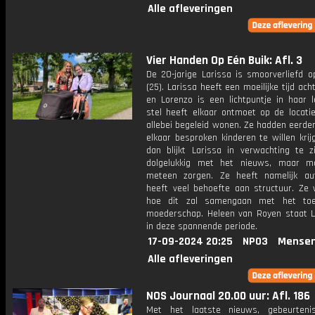
Alle afleveringen
Vier Handen Op Eén Buik: Afl. 3
De 20-jarige Larissa is smoorverliefd o
(25). Larissa heeft een moeilijke tijd ach
en Lorenzo is een lichtpuntje in haar l
stel heeft elkaar ontmoet op de locati
allebei begeleid wonen. Ze hadden eerde
elkaar besproken kinderen te willen kri
dan blijkt Larissa in verwachting te zi
dolgelukkig met het nieuws, maar m
meteen zorgen. Ze heeft namelijk a
heeft veel behoefte aan structuur. Ze 
hoe dit zal samengaan met het toe
moederschap. Heleen van Royen staat La
in deze spannende periode.
17-09-2024 20:25
NPO3
Mensen
Alle afleveringen
NOS Journaal 20.00 uur: Afl. 186
Met het laatste nieuws, gebeurteni