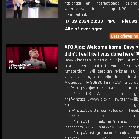
nationaal en internationaal bela
weersverwachting. En op NPO 1 e
gebarentaal.
17-09-2024 20:00
NPO1
Nieuws
Alle afleveringen
AFC Ajax: Welcome home, Davy ♥️ |
didn't feel like I was done here'
Davy Klaassen is terug bij Ajax. De mid
tekent een contract voor één se
Amsterdam. Wij spraken 'Mister 1-0' 
keuze voor Ajax en zijn doelen in A
#Klaassen ►SUBSCRIBE NOW <a target
href="http://ajax.ms/subscribe ►FOL
hier</a> US Website: <a target=
href="https://www.ajax.nl Twitter:">Kli
<a target="_bl
href="http://twitter.com/afcajax Facebo
hier</a> <a target="_
href="http://facebook.com/afcajax
Instagram:">Klik hier</a> <a target
href="http://instagram.com/afcajax TikT
hier</a> <a target="_