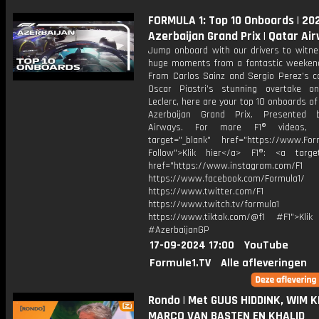
FORMULA 1: Top 10 Onboards | 20
Azerbaijan Grand Prix | Qatar Ai
Jump onboard with our drivers to witnes
huge moments from a fantastic weekend
From Carlos Sainz and Sergio Perez’s co
Oscar Piastri’s stunning overtake o
Leclerc, here are your top 10 onboards o
Azerbaijan Grand Prix. Presented 
Airways. For more F1® videos, 
target="_blank" href="https://www.For
Follow">Klik hier</a> F1®: <a target
href="https://www.instagram.com/F1
https://www.facebook.com/Formula1/
https://www.twitter.com/F1
https://www.twitch.tv/formula1
https://www.tiktok.com/@f1 #F1">Klik
#AzerbaijanGP
17-09-2024 17:00
YouTube
Formule1.TV
Alle afleveringen
Rondo | Met GUUS HIDDINK, WIM K
MARCO VAN BASTEN EN KHALID