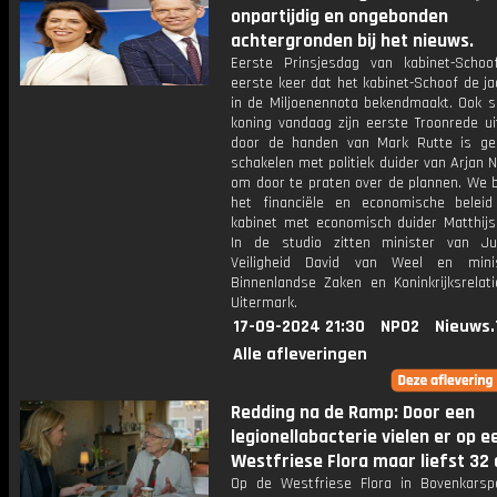
onpartijdig en ongebonden
achtergronden bij het nieuws.
Eerste Prinsjesdag van kabinet-Schoo
eerste keer dat het kabinet-Schoof de j
in de Miljoenennota bekendmaakt. Ook s
koning vandaag zijn eerste Troonrede ui
door de handen van Mark Rutte is g
schakelen met politiek duider van Arjan 
om door te praten over de plannen. We 
het financiële en economische belei
kabinet met economisch duider Matthij
In de studio zitten minister van Ju
Veiligheid David van Weel en mini
Binnenlandse Zaken en Koninkrijksrelati
Uitermark.
17-09-2024 21:30
NPO2
Nieuws.
Alle afleveringen
Redding na de Ramp: Door een
legionellabacterie vielen er op e
Westfriese Flora maar liefst 32
Op de Westfriese Flora in Bovenkarspe