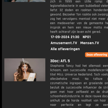
zich in 1999 een stille ramp: 
legionellabacterie in een bubbelbad viel
liefst 32 doden en raakten honderd
gewond. Bezoeker Ton raakte ook zwaar
zag het vervolgens mentaal niet meer zi
een medewerker van de gemeente 
insprak en hem een nieuw motto mee
heeft achteraf zijn leven echt gered.
17-09-2024 21:30
NPO1
Amusement.TV
Mensen.TV
Alle afleveringen
3Doc: Afl. 5
Stephanie Tency had het allemaal: een
lichaam, een succesvolle modellencarri
titel Miss Universe Nederland. Toch voel
allesbehalve mooi. Na talloze (m
cosmetische ingrepen en groeiende on
besluit de succesvolle influencer de str
gaan met haar zelfbeeld en de dru
schoonheidsindustrie. In deze rauwe doc
onthult ze de harde realiteit van haar 
naar perfectie en legt ze een