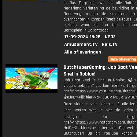
In Ons Dorp zien we dat alle Duitse
Nederland verlaten na de bevrijding in 
Onderweg kunnen de soldaten uitr
overnachten in kampen langs de route. E
plekken waar ze hun tent opslaa
Dorpsplein in Callantsoog.
17-09-2024 18:25
NPO2
Amusement.TV
Reis.TV
Alle afleveringen
DutchtuberGaming: Job Gaat Vee
Snel In Roblox!
Job Gaat Veel Te Snel In Roblox! 😂M
video's bekijken? dat kan hier!: <a targe
href="https://www.youtube.com/dutcht
👍LIKE">Klik hier</a> VOOR MEER & ABO
Deze video is voor iedereen & alle leef
Laat weten wat je van de video v
Instagram: <a target="_
href="https://www.instagram.com/dutch
Hoi!">Klik hier</a> Ik ben Job. Ook wel 
Dutchtuber! Op dit YouTube kanaal 