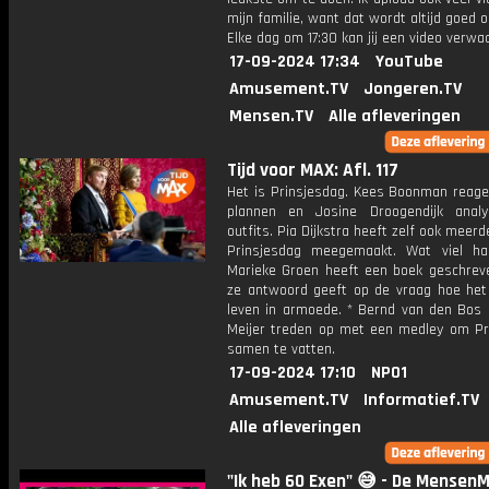
mijn familie, want dat wordt altijd goed 
Elke dag om 17:30 kan jij een video verwa
17-09-2024 17:34
YouTube
Amusement.TV
Jongeren.TV
Mensen.TV
Alle afleveringen
Tijd voor MAX: Afl. 117
Het is Prinsjesdag. Kees Boonman reage
plannen en Josine Droogendijk anal
outfits. Pia Dijkstra heeft zelf ook meer
Prinsjesdag meegemaakt. Wat viel h
Marieke Groen heeft een boek geschrev
ze antwoord geeft op de vraag hoe het
leven in armoede. * Bernd van den Bos 
Meijer treden op met een medley om Pr
samen te vatten.
17-09-2024 17:10
NPO1
Amusement.TV
Informatief.TV
Alle afleveringen
"Ik heb 60 Exen" 😅 - De MensenM