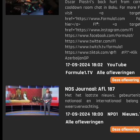
Oscar Piastri’s back hurt from car
cooldown room chat in Baku. For more F1
visit <a target="_b
href="https://www.Formula1.com Fol
hier</a> F1®: <a target="_
href="https://www.instagram.com/F1
https://www.facebook.com/Formula1/
https://www.twitter.com/F1
https://www.twitch.tv/formula1
https://www.tiktok.com/@f1 #F1">Klik
AzerbaijanGP
17-09-2024 18:02
YouTube
Formule1.TV
Alle afleveringen
NOS Journaal: Afl. 187
Met het laatste nieuws, gebeurteni
nationaal en internationaal bela
weersverwachting.
17-09-2024 18:00
NPO1
Nieuws.
Alle afleveringen