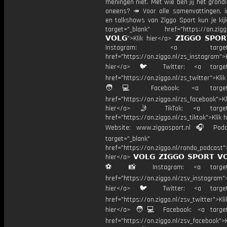
meningen niet. Met wie ben jij het grond
oneens? ↠ Voor alle samenvattingen, i
en talkshows van Ziggo Sport kun je kij
target="_blank" href="https://on.ziggo
𝗩𝗢𝗟𝗚">Klik hier</a> 𝗭𝗜𝗚𝗚𝗢 𝗦𝗣𝗢
Instagram: <a target="_
href="https://on.ziggo.nl/zs_instagram">K
hier</a> 🐦 Twitter: <a target=
href="https://on.ziggo.nl/zs_twitter">Kli
🧑💻 Facebook: <a target="
href="https://on.ziggo.nl/zs_facebook">Kl
hier</a> 🤳 TikTok: <a target=
href="https://on.ziggo.nl/zs_tiktok">Klik h
Website: www.ziggosport.nl 🎧 Podc
target="_blank"
href="https://on.ziggo.nl/rondo_podcast">
hier</a> 𝗩𝗢𝗟𝗚 𝗭𝗜𝗚𝗚𝗢 𝗦𝗣𝗢𝗥𝗧 𝗩
⚽️ 📸 Instagram: <a target="
href="https://on.ziggo.nl/zsv_instagram">
hier</a> 🐦 Twitter: <a target=
href="https://on.ziggo.nl/zsv_twitter">Kli
hier</a> 🧑💻 Facebook: <a target=
href="https://on.ziggo.nl/zsv_facebook">K