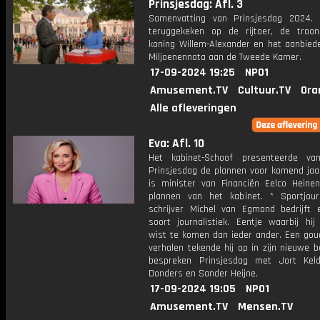
Prinsjesdag: Afl. 3
Samenvatting van Prinsjesdag 2024.
teruggekeken op de rijtoer, de troo
koning Willem-Alexander en het aanbied
Miljoenennota aan de Tweede Kamer.
17-09-2024 19:25
NPO1
Amusement.TV
Cultuur.TV
Ora
Alle afleveringen
Eva: Afl. 10
Het kabinet-Schoof presenteerde va
Prinsjesdag de plannen voor komend jaar
is minister van Financiën Eelco Heine
plannen van het kabinet. * Sportjour
schrijver Michel van Egmond bedrijft 
soort journalistiek. Eentje waarbij hij 
wist te komen dan ieder ander. Een gou
verhalen tekende hij op in zijn nieuwe 
bespreken Prinsjesdag met Jort Kel
Donders en Sander Heijne.
17-09-2024 19:05
NPO1
Amusement.TV
Mensen.TV