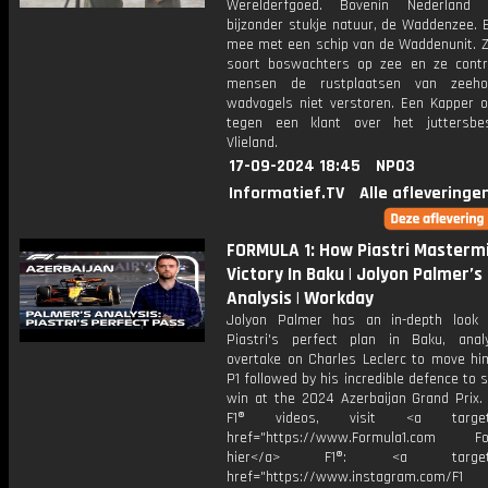
Werelderfgoed. Bovenin Nederland 
bijzonder stukje natuur, de Waddenzee. 
mee met een schip van de Waddenunit. Zi
soort boswachters op zee en ze contr
mensen de rustplaatsen van zeeh
wadvogels niet verstoren. Een Kapper 
tegen een klant over het juttersbe
Vlieland.
17-09-2024 18:45
NPO3
Informatief.TV
Alle afleveringe
FORMULA 1: How Piastri Masterm
Victory In Baku | Jolyon Palmer’s 
Analysis | Workday
Jolyon Palmer has an in-depth look
Piastri's perfect plan in Baku, anal
overtake on Charles Leclerc to move him
P1 followed by his incredible defence to 
win at the 2024 Azerbaijan Grand Prix.
F1® videos, visit <a target="
href="https://www.Formula1.com Fol
hier</a> F1®: <a target="_
href="https://www.instagram.com/F1