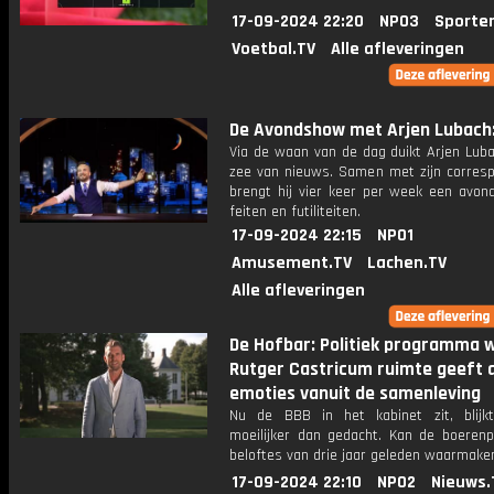
17-09-2024 22:20
NPO3
Sporte
Voetbal.TV
Alle afleveringen
De Avondshow met Arjen Lubach: 
Via de waan van de dag duikt Arjen Luba
zee van nieuws. Samen met zijn corres
brengt hij vier keer per week een avon
feiten en futiliteiten.
17-09-2024 22:15
NPO1
Amusement.TV
Lachen.TV
Alle afleveringen
De Hofbar: Politiek programma 
Rutger Castricum ruimte geeft 
emoties vanuit de samenleving
Nu de BBB in het kabinet zit, blijk
moeilijker dan gedacht. Kan de boerenpa
beloftes van drie jaar geleden waarmake
17-09-2024 22:10
NPO2
Nieuws.