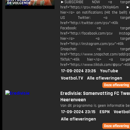
►SUBSCRIBE NOW <a target="
href="https://psv.media/2KXaA6m ►T
hier</a> on notifications (Hit the bell
US Twitter: <a target="_
href="http://twitter.com/psv">Klik
Facebook: <a target="_
href="http://facebook.com/psv Instagr
hier</a> <a target="_
href="http://instagram.com/psv">Klik
Snapchat: <a target="_
href="https://www.snapchat.com/add/p
TikTok:">Klik hier</a> <a target=
href="https://www.tiktok.com/@psv">Klik
17-09-2024 23:26
YouTube
Voetbal.TV
Alle afleveringen
Eredivisie: Samenvatting FC Twen
Heerenveen
Van dit programma is geen informatie be
17-09-2024 23:15
ESPN
Voetbal
Alle afleveringen