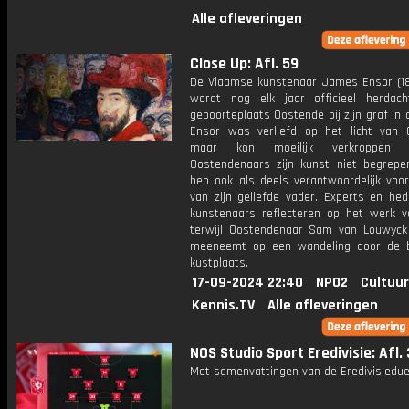
Alle afleveringen
Close Up: Afl. 59
De Vlaamse kunstenaar James Ensor (1
wordt nog elk jaar officieel herdach
geboorteplaats Oostende bij zijn graf in 
Ensor was verliefd op het licht van 
maar kon moeilijk verkroppen
Oostendenaars zijn kunst niet begrepen
hen ook als deels verantwoordelijk voo
van zijn geliefde vader. Experts en he
kunstenaars reflecteren op het werk v
terwijl Oostendenaar Sam van Louwyck 
meeneemt op een wandeling door de 
kustplaats.
17-09-2024 22:40
NPO2
Cultuur
Kennis.TV
Alle afleveringen
NOS Studio Sport Eredivisie: Afl. 
Met samenvattingen van de Eredivisiedue