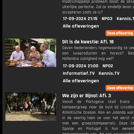
maatschappelijk probleem bloot: de obs
uiterlijke perfectie. Zal ze eindelijk leren 
accepteren zoals ze is?
17-09-2024 21:15
NPO3
Kennis.
Alle afleveringen
Dit is de kwestie: Afl. 18
Geven Nederlanders tegenwoordig te veel
aan luxeproducten en horeca? Be
Hollandse zuinigheid nog wel?
17-09-2024 21:00
NPO2
Informatief.TV
Kennis.TV
Alle afleveringen
We zijn er Bijna!: Afl. 3
Vanuit de Portugese stad Evora 
kampeergroep naar de kust bij Lissab
Atlantische Oceaan. Ron en Jolanda ware
in de veertig toen ze voor het eerst 
met een groepskampeerreis. Deze to
Spanje en Portugal is hun eenentw