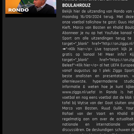
BOULAHROUZ
Bekijk hier de uitzending van Rondo van
maandag 16/09/2024 terug. Met deze
onze voetbal talkshow te gast: Guus Hid
Kieft, Marco van Basten en Khalid Boul
Abonneer je nu op het YouTube kanaal 
Sport om alle uitzendingen terug te 
target="_blank" href="http://on.ziggo.n
↠">Klik hier</a> Live topsport kijk je 
gratis op kanaal 14! Meer info? Ki
target="_blank" href="https://on.zigg
Beleef">Klik hier</a> al het UEFA Europe
vanaf augustus op 1 plek: Ziggo Spor
beste analisten en presentatoren, 
allernieuwste, hypermoderne stud
informatie & weten hoe je kunt kijk
www.ziggo.nl/uefa! In Rondo is het
voetbal en nog eens voetbal dat de klok 
tafel bij Wytse van der Goot sluiten ana
Marco van Basten, Ruud Gullit, Your
Rafael van der Vaart en Khalid Bo
regelmatig aan om over de actualitei
nationale en internationale vo
discussiëren. De deskundigen schuwen d