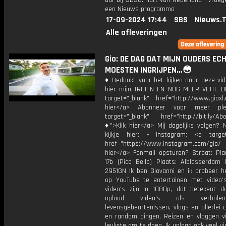
uur bij SBS6. Hart van Nederland - Vroege
een Nieuws programma
17-09-2024 17:44
SBS
Nieuws.
Alle afleveringen
Gio: DE DAG DAT MIJN OUDERS EC
MOESTEN INGRIJPEN…😳
♦ Bedankt voor het kijken naar deze vid
hier mijn TRUIEN EN NOG MEER VETTE D
target="_blank" href="http://www.gioxl.
hier</a> Abonneer voor meer ple
target="_blank" href="http://bit.ly/Ab
♦">Klik hier</a> Mij dagelijks volgen?
kijkje hier: - Instagram: <a target
href="https://www.instagram.com/gio
hier</a> Fanmail opsturen? Straat: Pl
17b (Pico Bello) Plaats: Alblasserdam 
2951GN Ik ben Giovanni en ik probeer he
op YouTube te entertainen met video's
video's zijn in 1080p, dat betekent d
upload video's als verhale
levensgebeurtenissen, vlogs en allerlei 
en random dingen. Reizen en vloggen vi
leukste om te doen. Ik upload ook veel v