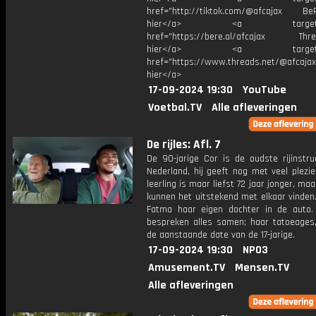
href="http://tiktok.com/@afcajax BeRe
hier</a> <a target="_
href="https://bere.al/afcajax Threa
hier</a> <a target="_
href="https://www.threads.net/@afcajax
hier</a>
17-09-2024 19:30
YouTube
Voetbal.TV
Alle afleveringen
De rijles: Afl. 7
De 90-jarige Cor is de oudste rijinstru
Nederland, hij geeft nog met veel plezier
leerling is maar liefst 72 jaar jonger, ma
kunnen het uitstekend met elkaar vinden
Fatma haar eigen dochter in de auto
bespreken alles samen; haar tatoeages,
de aanstaande date van de 17-jarige.
17-09-2024 19:30
NPO3
Amusement.TV
Mensen.TV
Alle afleveringen