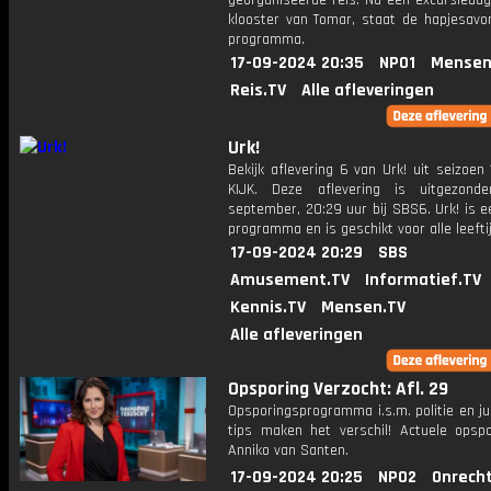
georganiseerde reis. Na een excursiedag
klooster van Tomar, staat de hapjesavo
programma.
17-09-2024 20:35
NPO1
Mensen
Reis.TV
Alle afleveringen
Urk!
Bekijk aflevering 6 van Urk! uit seizoen 
KIJK. Deze aflevering is uitgezond
september, 20:29 uur bij SBS6. Urk! is e
programma en is geschikt voor alle leefti
17-09-2024 20:29
SBS
Amusement.TV
Informatief.TV
Kennis.TV
Mensen.TV
Alle afleveringen
Opsporing Verzocht: Afl. 29
Opsporingsprogramma i.s.m. politie en ju
tips maken het verschil! Actuele opsp
Anniko van Santen.
17-09-2024 20:25
NPO2
Onrecht