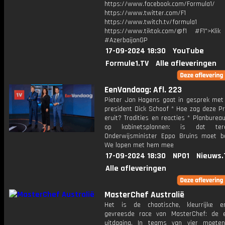
https://www.facebook.com/Formula1/
https://www.twitter.com/F1
https://www.twitch.tv/formula1
https://www.tiktok.com/@f1 #F1">Klik
#AzerbaijanGP
17-09-2024 18:30
YouTube
Formule1.TV
Alle afleveringen
EenVandaag: Afl. 223
Pieter Jan Hagens gaat in gesprek met 
president Dick Schoof * Hoe zag deze Pr
eruit? Tradities en reacties * Planbureau
op kabinetsplannen: is dat ter
Onderwijsminister Eppo Bruins moet be
We lopen met hem mee
17-09-2024 18:30
NPO1
Nieuws.
Alle afleveringen
MasterChef Australië
Het is de chaotische, kleurrijke 
gevreesde race van MasterChef: de e
uitdaging. In teams van vier moete