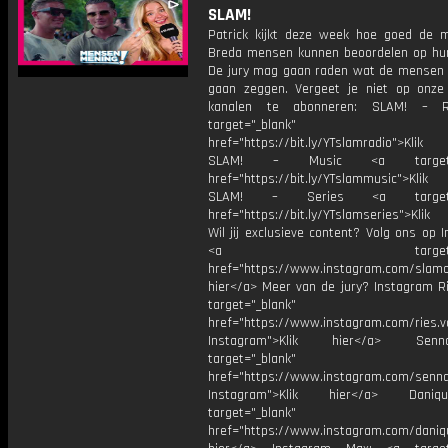
SLAM!
Patrick kijkt deze week hoe goed de 
Breda mensen kunnen beoordelen op hun u
De jury mag gaan raden wat de mensen 
gaan zeggen. Vergeet je niet op onze
kanalen te abonneren: SLAM! – 
target="_blank"
href="https://bit.ly/YTslamradio">Klik
SLAM! – Music <a target="_
href="https://bit.ly/YTslammusic">Klik
SLAM! – Series <a target="
href="https://bit.ly/YTslamseries">Klik
Wil jij exclusieve content? Volg ons op 
<a target="_bl
href="https://www.instagram.com/slamoff
hier</a> Meer van de jury? Instagram Ri
target="_blank"
href="https://www.instagram.com/ries.v
Instagram">Klik hier</a> Se
target="_blank"
href="https://www.instagram.com/senna
Instagram">Klik hier</a> Dani
target="_blank"
href="https://www.instagram.com/daniq