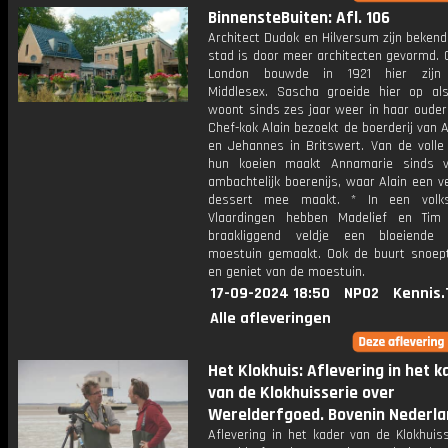
BinnensteBuiten: Afl. 106
Architect Dudok en Hilversum zijn beken
stad is door meer architecten gevormd. 
London bouwde in 1921 hier zijn 
Middlesex. Sascha groeide hier op al
woont sinds zes jaar weer in haar ouderli
Chef-kok Alain bezoekt de boerderij van
en Jehannes in Britswert. Van de volle
hun koeien maakt Annamarie sinds v
ambachtelijk boerenijs, waar Alain een 
dessert mee maakt. * In een volks
Vlaardingen hebben Madelief en Tim
braakliggend veldje een bloeiende 
moestuin gemaakt. Ook de buurt snoep
en geniet van de moestuin.
17-09-2024 18:50
NPO2
Kennis.
Alle afleveringen
Het Klokhuis: Aflevering in het k
van de Klokhuisserie over
Werelderfgoed. Bovenin Nederlan
Aflevering in het kader van de Klokhuis