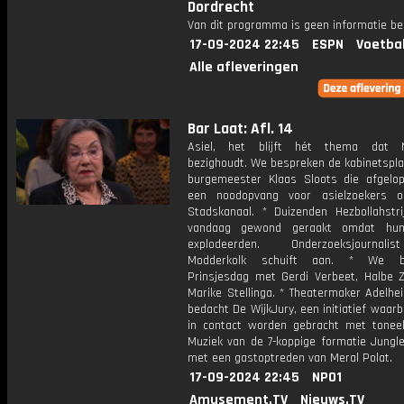
Dordrecht
Van dit programma is geen informatie be
17-09-2024 22:45
ESPN
Voetba
Alle afleveringen
Bar Laat: Afl. 14
Asiel, het blijft hét thema dat N
bezighoudt. We bespreken de kabinetspl
burgemeester Klaas Sloots die afgelo
een noodopvang voor asielzoekers o
Stadskanaal. * Duizenden Hezbollahstrij
vandaag gewond geraakt omdat hun
explodeerden. Onderzoeksjournal
Modderkolk schuift aan. * We b
Prinsjesdag met Gerdi Verbeet, Halbe Zi
Marike Stellinga. * Theatermaker Adelhe
bedacht De WijkJury, een initiatief waar
in contact worden gebracht met toneel 
Muziek van de 7-koppige formatie Jungle
met een gastoptreden van Meral Polat.
17-09-2024 22:45
NPO1
Amusement.TV
Nieuws.TV