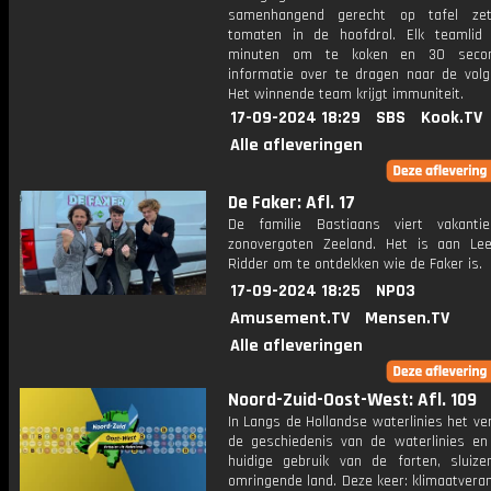
samenhangend gerecht op tafel ze
tomaten in de hoofdrol. Elk teamlid 
minuten om te koken en 30 seco
informatie over te dragen naar de volg
Het winnende team krijgt immuniteit.
17-09-2024 18:29
SBS
Kook.TV
Alle afleveringen
De Faker: Afl. 17
De familie Bastiaans viert vakanti
zonovergoten Zeeland. Het is aan Le
Ridder om te ontdekken wie de Faker is.
17-09-2024 18:25
NPO3
Amusement.TV
Mensen.TV
Alle afleveringen
Noord-Zuid-Oost-West: Afl. 109
In Langs de Hollandse waterlinies het ve
de geschiedenis van de waterlinies en
huidige gebruik van de forten, sluiz
omringende land. Deze keer: klimaatvera