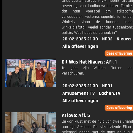
Onderzoeksinstituut RIVM neemt afsta
bewering van landbouwminister Femk
dat haar voorstel om stikstofr
versoepelen wetenschappelijk is onde
Winkels slaan de handen inee
winkeldiefstal, veelal zonder tussenkom
politie. Wat houdt de aanpak in?
20-02-2025 21:30
NPO2
Nieuws
Alle afleveringen
Dit Was Het Nieuws: Afl. 1
Te gast zijn William Rutten en
Verschuuren.
20-02-2025 21:30
NPO1
Amusement.TV
Lachen.TV
Alle afleveringen
AI love: Afl. 5
Dirkjan klust met de hulp van twee vrien
aan zijn AI-kloon. De slechtziende Elian
helemaal gehad met de apps en hun 