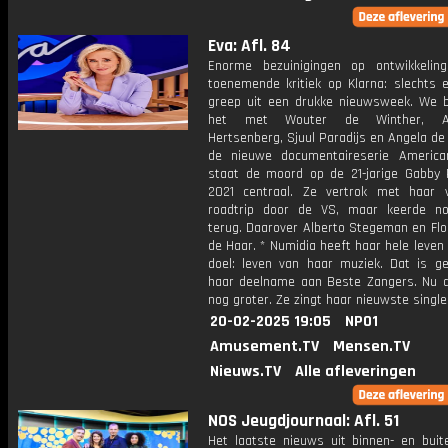
Eva: Afl. 84
Enorme bezuinigingen op ontwikkelin
toenemende kritiek op Klarna: slechts e
greep uit een drukke nieuwsweek. We 
het met Wouter de Winther, Ant
Hertsenberg, Sjuul Paradijs en Angela de 
de nieuwe documentaireserie Americ
staat de moord op de 21-jarige Gabby P
2021 centraal. Ze vertrok met haar 
roadtrip door de VS, maar keerde n
terug. Daarover Alberto Stegeman en Flo
de Haar. * Numidia heeft haar hele leve
doel: leven van haar muziek. Dat is ge
haar deelname aan Beste Zangers. Nu 
nog groter. Ze zingt haar nieuwste single
20-02-2025 19:05
NPO1
Amusement.TV
Mensen.TV
Nieuws.TV
Alle afleveringen
NOS Jeugdjournaal: Afl. 51
Het laatste nieuws uit binnen- en buit