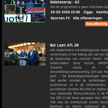
Galatasaray - AZ
Van dit programma is geen informatie be
20-02-2025 22:30
Ziggo
Voetba
Sporten.TV
Alle afleveringen
Bar Laat: Afl. 28
Alle Nederlandse ontwikkelingshulp moet
rechtstreeks in het belang zijn van ons la
de boodschap van minister Klever. 
ambassadeur Olcay Gulsen, UNICEF-d
Suzanne Laszlo en hoog
Ontwikkelingssamenwerking Dirk-Jan Koc
gast. * De Bondsdagverkiezingen kom
Niet eerder stonden de verkiezingen
oosterburen zo in de schijnwerpers.
journalisten Annette Birschel en Sophie 
Voor befaamde filmsoundtracks is de F
Top 200 in het leven geroepen door NPO 
Vlak voor de stembussen sluiten, besp
Berkhout en Martin Koolhoven de f