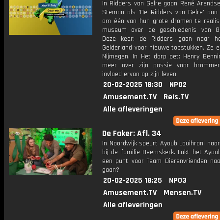
In Ridders van Gelre gaan René Arends
Steman als 'De Ridders van Gelre' aan
om één van hun grote dromen te realis
museum over de geschiedenis van Ge
Deze keer: de Ridders gaan naar he
Gelderland voor nieuwe topstukken. Ze e
Nijmegen. In Het dorp oet: Henry Bennin
meer over zijn passie voor bromme
invloed ervan op zijn leven.
20-02-2025 18:30
NPO2
Amusement.TV
Reis.TV
Alle afleveringen
De Faker: Afl. 34
In Noordwijk speurt Ayoub Louihrani naa
bij de familie Heemskerk. Lukt het Ayo
een punt voor Team Dierenvrienden naa
gaan?
20-02-2025 18:25
NPO3
Amusement.TV
Mensen.TV
Alle afleveringen