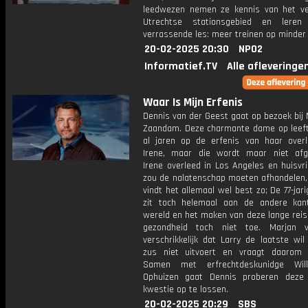
leedwezen nemen ze kennis van het v
Utrechtse stationsgebied en lere
verrassende les: meer treinen op minder
20-02-2025 20:30
NPO2
Informatief.TV
Alle afleveringe
Waar Is Mijn Erfenis
Dennis van der Geest gaat op bezoek bij 
Zaandam. Deze charmante dame op leeft
al jaren op de erfenis van haar over
Irene, maar die wordt maar niet afg
Irene overleed in Los Angeles en huisvr
zou de nalatenschap moeten afhandelen,
vindt het allemaal wel best zo; De 77-jar
zit toch helemaal aan de andere ka
wereld en het maken van deze lange reis
gezondheid toch niet toe. Marjan v
verschrikkelijk dat Larry de laatste wi
zus niet uitvoert en vraagt daarom
Samen met erfrechtdeskunidge Wil
Ophuizen gaat Dennis proberen deze
kwestie op te lossen.
20-02-2025 20:29
SBS