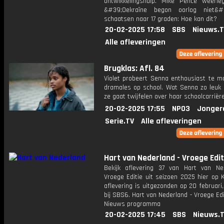
ontwikkelingshulp. Mike Pence weerle
&#39;Oekraïne begon oorlog niet&#
schaatsen naar 17 graden: Hoe kan dit?
20-02-2025 17:58
SBS
Nieuws.
Alle afleveringen
Brugklas: Afl. 84
Violet probeert Senna enthousiast te m
dramales op school. Wat Senna zo leuk v
ze gaat twijfelen over haar schoolcarrière
20-02-2025 17:55
NPO3
Jonger
Serie.TV
Alle afleveringen
Hart van Nederland - Vroege Edit
Bekijk aflevering 37 van Hart van Ne
Vroege Editie uit seizoen 2025 hier op 
aflevering is uitgezonden op 20 februari,
bij SBS6. Hart van Nederland - Vroege Edi
Nieuws programma
20-02-2025 17:45
SBS
Nieuws.