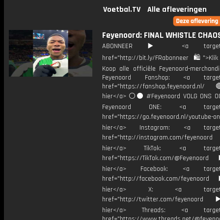
Voetbal.TV
Alle afleveringen
Feyenoord: FINAL WHISTLE CHAO
ABONNEER ▶️ <a target="_
href="http://bit.ly/FRabonneer 🛍">Klik
Koop alle officiële Feyenoord-merchandi
Feyenoord Fanshop: <a target="
href="https://fanshop.feyenoord.nl/
hier</a> ⚪️⚫ #Feyenoord VOLG ONS OO
Feyenoord ONE: <a target="
href="https://go.feyenoord.nl/youtube-on
hier</a> Instagram: <a target=
href="http://instagram.com/feyenoord
hier</a> TikTok: <a target="
href="https://TikTok.com/@Feyenoord
hier</a> Facebook: <a target="
href="http://facebook.com/feyenoord
hier</a> X: <a target="_
href="http://twitter.com/feyenoord
hier</a> Threads: <a target="
href="https://www.threads.net/@feyeno