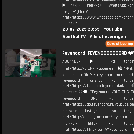
▶️">Klik hier</a> WhatsApp-kan
target="_blank"
href="https://www.whatsapp.com/chann
hier</a>
20-02-2025 23:55
YouTube
Voetbal.TV
Alle afleveringen
Feyenoord: FEYENOOOOOOORD ❤️
ABONNEER ▶️ <a target="_
href="http://bit.ly/FRabonneer 🛍">Klik
Koop alle officiële Feyenoord-merchandi
Feyenoord Fanshop: <a target="
href="https://fanshop.feyenoord.nl/
hier</a> ⚪️⚫ #Feyenoord VOLG ONS OO
Feyenoord ONE: <a target="
href="https://go.feyenoord.nl/youtube-on
hier</a> Instagram: <a target=
href="http://instagram.com/feyenoord
hier</a> TikTok: <a target="
href="https://TikTok.com/@Feyenoord