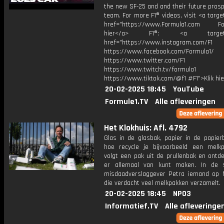
the new SF-25 and and their future pros
team. For more F1® videos, visit <a targe
href="https://www.Formula1.com Fol
hier</a> F1®: <a target="_
href="https://www.instagram.com/F1
https://www.facebook.com/Formula1/
https://www.twitter.com/F1
https://www.twitch.tv/formula1
https://www.tiktok.com/@f1 #F1">Klik hi
20-02-2025 18:45
YouTube
Formule1.TV
Alle afleveringen
Het Klokhuis: Afl. 4792
Glas in de glasbak, papier in de papier
hoe recycle je bijvoorbeeld een melk
volgt een pak uit de prullenbak en ontd
er allemaal van kunt maken. In de 
misdaadverslaggever Petra iemand op 
die verdacht veel melkpakken verzamelt.
20-02-2025 18:45
NPO3
Informatief.TV
Alle afleveringe