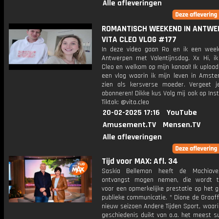
Alle afleveringen
ROMANTISCH WEEKEND IN ANTWER
VITA CLEO VLOG #177
In deze video gaan Ro en ik een wee
Antwerpen met Valentijnsdag. Xx Hi, ik
Cleo en welkom op mijn kanaal! Ik upload
een vlog waarin ik mijn leven in Amste
zien als kersverse moeder. Vergeet j
abonneren! Dikke kus Volg mij ook op In
Tiktok: @vita.cleo
20-02-2025 17:16
YouTube
Amusement.TV
Mensen.TV
Alle afleveringen
Tijd voor MAX: Afl. 34
Saskia Belleman heeft de Machiavell
ontvangst mogen nemen, die wordt t
voor een opmerkelijke prestatie op het 
publieke communicatie. * Dione de Graaf
nieuw seizoen Andere Tijden Sport, waari
geschiedenis duikt van o.a. het meest s