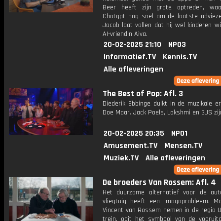
Beer heeft zijn grote optreden, waa
Chatgpt nog snel om de laatste advieze
Jacob laat vallen dat hij wel kinderen wi
AI-vriendin Aiva.
20-02-2025 21:10
NPO3
Informatief.TV
Kennis.TV
Alle afleveringen
The Best of Pop: Afl. 3
Diederik Ebbinge duikt in de muzikale e
Doe Maar. Jack Poels, Lakshmi en 3JS zij
20-02-2025 20:35
NPO1
Amusement.TV
Mensen.TV
Muziek.TV
Alle afleveringen
De broeders Van Rossem: Afl. 4
Het duurzame alternatief voor de au
vliegtuig heeft een imagoprobleem. M
Vincent van Rossem nemen in de regio U
trein, ooit het symbool van de vooruit