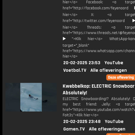
hier</a> Facebook: <a target="
href="http://facebook.com/feyenoord
hier</a> X: <a target="_
href="http://twitter.com/feyenoord
hier</a> Threads: <a target="
href="https://www.threads.net/@feyeno
▶️">Klik hier</a> WhatsApp-kan
target="_blank"
href="https://www.whatsapp.com/chann
hier</a>
20-02-2025 23:53
YouTube
Voetbal.TV
Alle afleveringen
Kwebbelkop: ELECTRIC Snowboar
Absolutely!
ELECTRIC Snowboarding!? Absolutely! 
my best friend: Jelly: <a target=
href="https://www.youtube.com/watch?v
FoIt3s">Klik hier</a>
20-02-2025 23:48
YouTube
Gamen.TV
Alle afleveringen