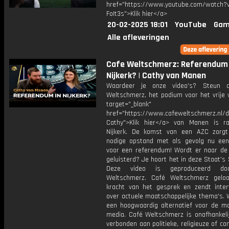
href="https://www.youtube.com/watch?v
FoIt3s">Klik hier</a>
20-02-2025 18:01
YouTube
Gam
Alle afleveringen
Cafe Weltschmerz: Referendum 
Nijkerk? | Cathy van Manen
Waardeer je onze video's? Steun 
Weltschmerz, het podium voor het vrije 
target="_blank"
href="https://www.cafeweltschmerz.nl/
Cathy">Klik hier</a> van Manen is ra
Nijkerk. De komst van een AZC zorg
nodige opstand met als gevolg nu een i
voor een referendum! Wordt er naar de
geluisterd? Je hoort het in deze Staat's S
Deze video is geproduceerd do
Weltschmerz. Café Weltschmerz gelo
kracht van het gesprek en zendt inter
over actuele maatschappelijke thema's. 
een hoogwaardig alternatief voor de m
media. Café Weltschmerz is onafhankelij
verbonden aan politieke, religieuze of c