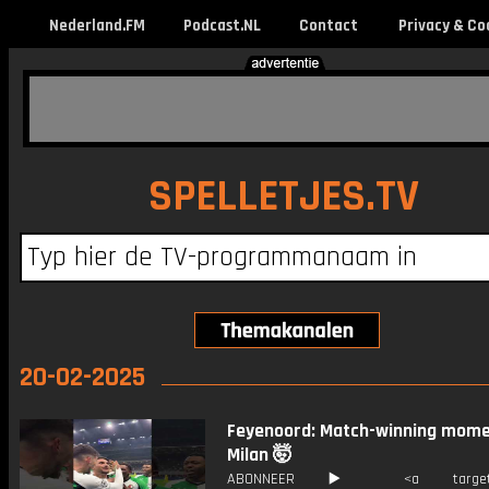
Nederland.FM
Podcast.NL
Contact
Privacy & Co
SPELLETJES.TV
20-02-2025
Feyenoord: Match-winning mome
Milan 🤯
ABONNEER ▶️ <a target="_