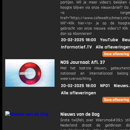
partijen. Wil je meer video's bekijken
hoogte blijven via onze nieuwsbrief? Ga
<a target="_bl
href="https://www.cafeweltschmerz.nl/v
Wil">Klik hier</a> je op de hoogt
gebracht van onze nieuwe video's? Klik 
dan op Abonneren!
20-02-2025 18:00
YouTube
Beu
Informatief.TV
Alle afleveringe
NOS Journaal: Afl. 37
Met het laatste nieuws, gebeurteni
nationaal en internationaal bela
weersverwachting.
20-02-2025 18:00
NPO1
Nieuws.
Alle afleveringen
Nieuws van de Dag
Grote twijfels over Wiersma&#39;s stik
Nederland draait de geldkraan di