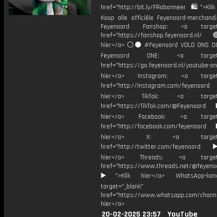
href="http://bit.ly/FRabonneer 🛍">Klik
Koop alle officiële Feyenoord-merchandi
Feyenoord Fanshop: <a target="
href="https://fanshop.feyenoord.nl/
hier</a> ⚪️⚫ #Feyenoord VOLG ONS OO
Feyenoord ONE: <a target="
href="https://go.feyenoord.nl/youtube-on
hier</a> Instagram: <a target=
href="http://instagram.com/feyenoord
hier</a> TikTok: <a target="
href="https://TikTok.com/@Feyenoord
hier</a> Facebook: <a target="
href="http://facebook.com/feyenoord
hier</a> X: <a target="_
href="http://twitter.com/feyenoord
hier</a> Threads: <a target="
href="https://www.threads.net/@feyeno
▶️">Klik hier</a> WhatsApp-kan
target="_blank"
href="https://www.whatsapp.com/chann
hier</a>
20-02-2025 23:57
YouTube