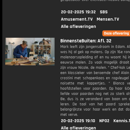
20-02-2025 19:32
SBS
Amusement.TV
Mensen.TV
Alle afleveringen
BinnensteBuiten: Afl. 32
Mark leeft zijn jongensdroom in Edam. Al
was hij al gek op molens. Op zijn 16e ron
molenaarsopleiding af en nu woont hij i
eeuwse molen. Zo vaak mogelijk draait
zijn vrouw Nicole, de molen. * Chef-kok 
een klassieker van beroemde chef Alain
crostini met schapenkaas en rogvleugel 
noisette met kappertjes. * Bianca ve
hoofdstellen voor paarden. Op haar 60
liefde voor paarden nog net zo sterk al
8e, dus is ze veranderd van baan om d
leren. De taal van het paard sprek
belangrijkste voor haar werk en dat do
met verve.
20-02-2025 19:10
NPO2
Kennis.
Alle afleveringen