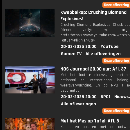
Kwebbelkop: Crushing Diamond
Explosives!
Crushing Diamond Explosives! Check ou
friend: Jelly: <a target="
href="https://www.youtube.com/watch?v
FoIt3s">Klik hier</a>
20-02-2025 20:00
YouTube
Gamen.TV
Alle afleveringen
NOS Journaal 20.00 uur: Afl. 37
Met het laatste nieuws, gebeurteni
nationaal en internationaal bela
weersverwachting. En op NPO 1 e
gebarentaal.
20-02-2025 20:00
NPO1
Nieuws
Alle afleveringen
Met het Mes op Tafel: Afl. 8
Kandidaten pokeren met de antwo