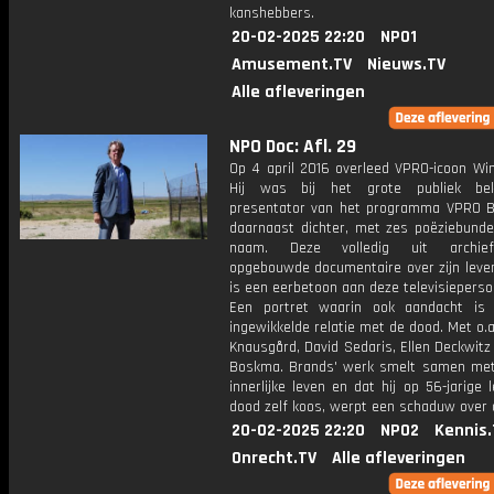
kanshebbers.
20-02-2025 22:20
NPO1
Amusement.TV
Nieuws.TV
Alle afleveringen
NPO Doc: Afl. 29
Op 4 april 2016 overleed VPRO-icoon Wi
Hij was bij het grote publiek be
presentator van het programma VPRO 
daarnaast dichter, met zes poëziebundel
naam. Deze volledig uit archiefm
opgebouwde documentaire over zijn leve
is een eerbetoon aan deze televisiepersoo
Een portret waarin ook aandacht is 
ingewikkelde relatie met de dood. Met o.a
Knausgård, David Sedaris, Ellen Deckwitz
Boskma. Brands' werk smelt samen met z
innerlijke leven en dat hij op 56-jarige l
dood zelf koos, werpt een schaduw over a
20-02-2025 22:20
NPO2
Kennis.
Onrecht.TV
Alle afleveringen