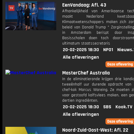
EenVandaag: Afl. 43
Afhankelijkheid van Amerikaanse tech
maakt Nederland kwets
Klimaatwetenschappers maken zich zo
beleid van Donald Trump * Zorginstellin
in Amsterdam berispt door Insp
Basisscholen doen toch doorstroom
ultimatum staatssecretaris
20-02-2025 18:30
NPO1
Nieuws.
Alle afleveringen
MasterChef Australia
In de eliminatieronde krijgen drie kand
tweeënhalf uur durende opdracht van 
chef-kok Marcus Wareing. Ze moeten zi
voor gestoofd kalfsvlees maken, een ge
dertien ingrediënten.
20-02-2025 18:30
SBS
Kook.TV
Alle afleveringen
Noord-Zuid-Oost-West: Afl. 22