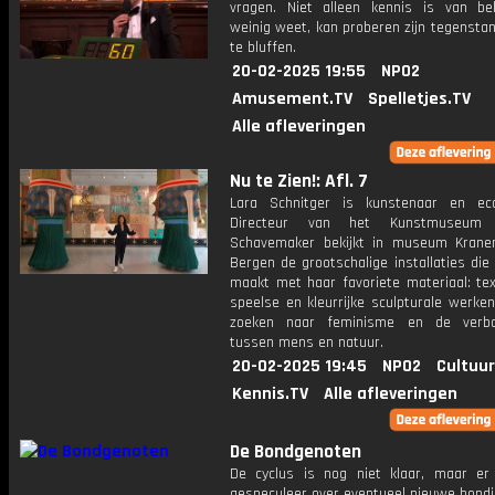
vragen. Niet alleen kennis is van be
weinig weet, kan proberen zijn tegensta
te bluffen.
20-02-2025 19:55
NPO2
Amusement.TV
Spelletjes.TV
Alle afleveringen
Nu te Zien!: Afl. 7
Lara Schnitger is kunstenaar en eco
Directeur van het Kunstmuseum 
Schavemaker bekijkt in museum Krane
Bergen de grootschalige installaties die
maakt met haar favoriete materiaal: tex
speelse en kleurrijke sculpturale werke
zoeken naar feminisme en de verbo
tussen mens en natuur.
20-02-2025 19:45
NPO2
Cultuur
Kennis.TV
Alle afleveringen
De Bondgenoten
De cyclus is nog niet klaar, maar er
gespeculeer over eventueel nieuwe bondj