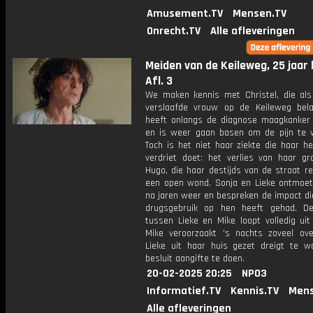
Amusement.TV
Mensen.TV
Onrecht.TV
Alle afleveringen
Meiden van de Keileweg, 25 jaar 
Afl. 3
We maken kennis met Christel, die als 
verslaafde vrouw op de Keileweg bel
heeft onlangs de diagnose maagkanker
en is weer gaan basen om de pijn te ve
Toch is het niet haar ziekte die haar h
verdriet doet: het verlies van haar gro
Hugo, die haar destijds van de straat red
een open wond. Sonja en Lieke ontmoet
na jaren weer en bespreken de impact di
drugsgebruik op hen heeft gehad. De
tussen Lieke en Mike loopt volledig uit
Mike veroorzaakt 's nachts zoveel ove
Lieke uit haar huis gezet dreigt te w
besluit aangifte te doen.
20-02-2025 20:25
NPO3
Informatief.TV
Kennis.TV
Mens
Alle afleveringen