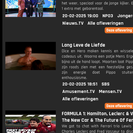
het weer, speciaal voor de jonge kijker.
1 extra met gebarentaal.
20-02-2025 19:00
NPO3
Jonger
Nieuws.TV
Alle afleveringen
Lang Leve de Liefde
Dice en Hero maken kennis en wissel
cadeaus uit. Waarna een potje Mens Erge
bijna uit de hand loopt. Maarten laat Pi
zijn roods zien met een feestelijke ges
zijn energie doet Pippa stuite
enthousiasme.
20-02-2025 18:51
SBS
Amusement.TV
Mensen.TV
Alle afleveringen
FORMULA 1: Hamilton, Leclerc & 
The New Car & The Future Of Fer
We got to chat with Ferrari trio Lewis 
Charles Leclerc and Fred Vasseur to disc