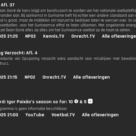
 Afl. 37
an Gorré de kans krijgt om bondscoach te worden van het nationale voetbalelftal 
anden aan. Bij aankomst in Suriname treft hij echter een andere standaard aan dan
ftal is groot, maar de middelen om topsort te bedrijven laten te wensen over. En 
voetballen, voor het Surinaamse elftal te laten uitkomen. Met ongekende energ
zet Dean Gorré alles op alles om het Surinaamse voetbal op de kaart te zetten.
25 21:25
NPO2
Kennis.TV
Onrecht.TV
Alle aflevering
g Verzocht: Afl. 4
redactie van Opsporing Verzocht extra aandacht voor misdrijven met bewaki
trucs.
25 21:15
NPO2
Onrecht.TV
Alle afleveringen
d: Igor Paixão’s season so far: 10 ⚽️ & 9 🅰️
ogramma is geen informatie beschikbaar
025 21:00
YouTube
Voetbal.TV
Alle afleveringen