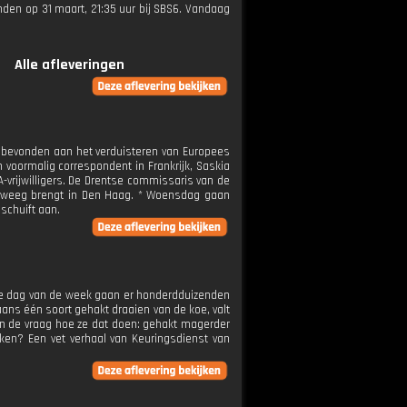
zonden op 31 maart, 21:35 uur bij SBS6. Vandaag
Alle afleveringen
ig bevonden aan het verduisteren van Europees
n voormalig correspondent in Frankrijk, Saskia
OA-vrijwilligers. De Drentse commissaris van de
 te weeg brengt in Den Haag. * Woensdag gaan
schuift aan.
lke dag van de week gaan er honderdduizenden
gaans één soort gehakt draaien van de koe, valt
en de vraag hoe ze dat doen: gehakt magerder
kken? Een vet verhaal van Keuringsdienst van