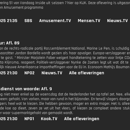
vering 51 van Vandaag Inside uit seizoen 7 hier op KIJK. Deze aflevering is uitge
 een Amusement programma
025 21:35
SBS
Amusement.TV
Mensen.TV
Nieuws.TV
r: Afl. 89
van de rechts-radicale partij Rassemblement National, Marine Le Pen, is schuld
jvoorzitter Jordan Bardella wordt gezien als haar opvolger. Europa-verslaggever e
 te gast. * Minister Marjolein Faber weigert handtekening te zetten voor lintje C
tta Klijnsma, reageert. Politiek-verslaggever Nynke de Zoeten legt uit wat dit
lijk nieuwe Amerikaanse importheffingen voor de EU in. Econoom Mathijs Bouman 
025 21:30
NPO2
Nieuws.TV
Alle afleveringen
dienst van waarde: Afl. 9
ang niet meer enkel op de woensdag dat de Nederlander het op tafel zet. Nee, e
heen: gehakt. Van varken, maar van rund in het bijzonder. En terwijl slagers door
upers heel wat te kiezen. Die hebben gewoon, mager en extra mager. Het is alle
de koe op dieet, zeven ze vet uit het vlees, of kiezen ze compleet andere stu
r waar supermarktgehakt van gemaakt wordt.
025 21:30
NPO1
Kook.TV
Alle afleveringen