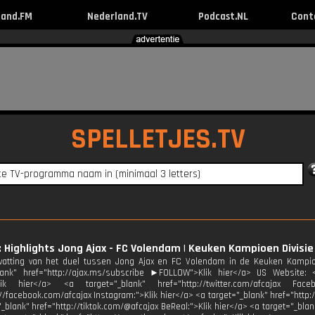
land.FM
Nederland.TV
Podcast.NL
Cont
SPELLETJES.TV
: Highlights Jong Ajax - FC Volendam | Keuken Kampioen Divisie
atting van het duel tussen Jong Ajax en FC Volendam in de Keuken Kampi
lank" href="http://ajax.ms/subscribe ►FOLLOW">Klik hier</a> US Website: <a
>Klik hier</a> <a target="_blank" href="http://twitter.com/afcajax Fac
://facebook.com/afcajax Instagram:">Klik hier</a> <a target="_blank" href="http:
_blank" href="http://tiktok.com/@afcajax BeReal:">Klik hier</a> <a target="_blank