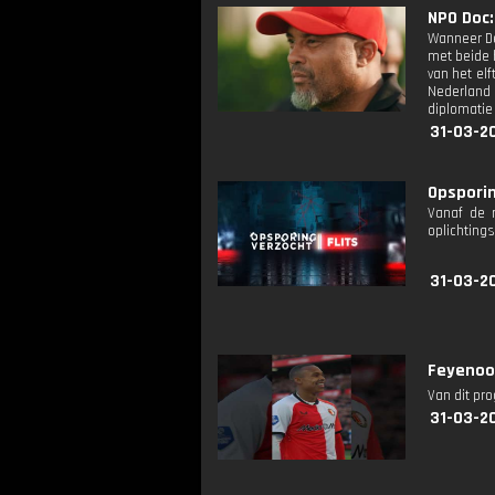
NPO Doc:
Wanneer De
met beide h
van het el
Nederland 
diplomatie 
31-03-20
Opsporin
Vanaf de 
oplichtings
31-03-20
Feyenoor
Van dit pr
31-03-2