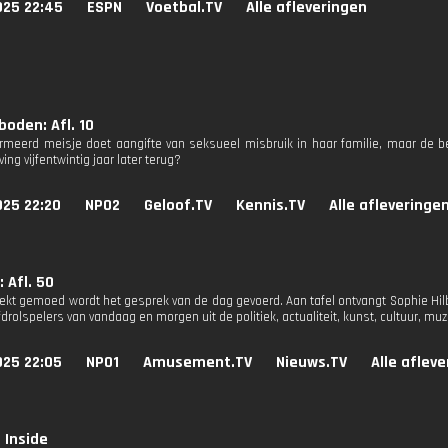
025 22:45
ESPN
Voetbal.TV
Alle afleveringen
boden: Afl. 10
rmeerd meisje doet aangifte van seksueel misbruik in haar familie, maar de b
ng vijfentwintig jaar later terug?
025 22:20
NPO2
Geloof.TV
Kennis.TV
Alle afleveringe
 Afl. 50
kt gemoed wordt het gesprek van de dag gevoerd. Aan tafel ontvangt Sophie Hilb
drolspelers van vandaag en morgen uit de politiek, actualiteit, kunst, cultuur, muz
025 22:05
NPO1
Amusement.TV
Nieuws.TV
Alle aflev
 Inside