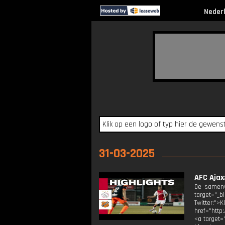
Neder
31-03-2025
AFC Ajax
De samenv
target="_b
Twitter:"
href="http
<a target="