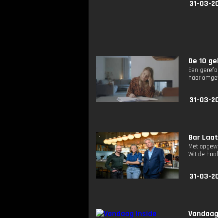
31-03-2
De 10 ge
Een gerefo
haar omgevi
31-03-2
Bar Laat:
Met opgewe
Wit de hoof
31-03-2
Vandaag