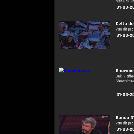
hier</a> <
31-03-2
Celta de
Van dit pr
31-03-2
Showni
Bekijk afl
Shownieuw
31-03-2
Rondo 3
Van dit pr
31-03-2