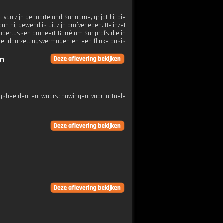
van zijn geboorteland Suriname, grijpt hij die
 hij gewend is uit zijn profverleden. De inzet
ondertussen probeert Gorré om Suriprofs die in
ie, doorzettingsvermogen en een flinke dosis
en
ngsbeelden en waarschuwingen voor actuele