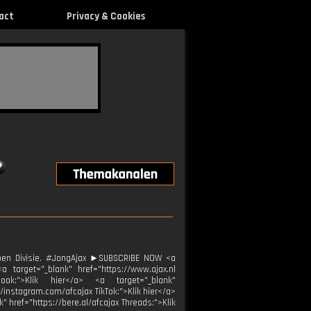
act
Privacy & Cookies
oen Divisie. #JongAjax ►SUBSCRIBE NOW <a
 target="_blank" href="https://www.ajax.nl
ebook:">Klik hier</a> <a target="_blank"
//instagram.com/afcajax TikTok:">Klik hier</a>
" href="https://bere.al/afcajax Threads:">Klik