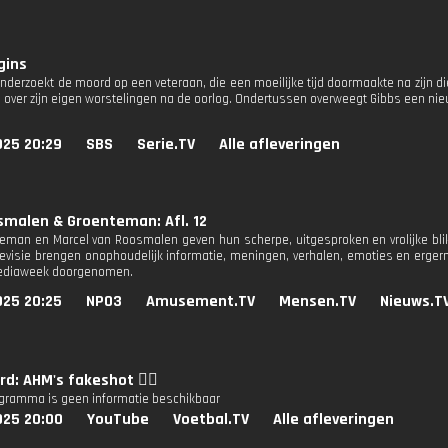
gins
nderzoekt de moord op een veteraan, die een moeilijke tijd doormaakte na zijn di
over zijn eigen worstelingen na de oorlog. Ondertussen overweegt Gibbs een nieuw
025 20:29
SBS
Serie.TV
Alle afleveringen
smalen & Groenteman: Afl. 12
teman en Marcel van Roosmalen geven hun scherpe, uitgesproken en vrolijke blik
elevisie brengen onophoudelijk informatie, meningen, verhalen, emoties en erge
mediaweek doorgenomen.
025 20:25
NPO3
Amusement.TV
Mensen.TV
Nieuws.T
d: AHM's fakeshot 😮‍💨
ogramma is geen informatie beschikbaar
025 20:00
YouTube
Voetbal.TV
Alle afleveringen