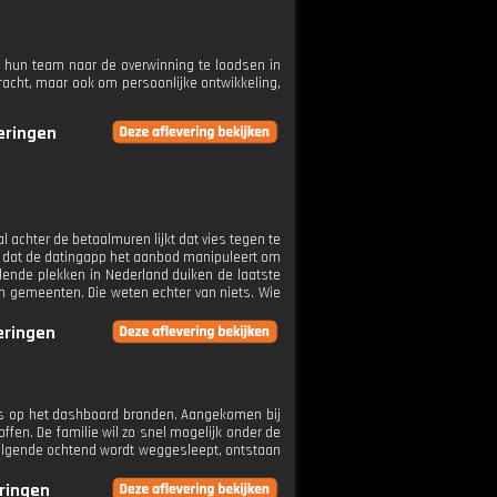
m hun team naar de overwinning te loodsen in
racht, maar ook om persoonlijke ontwikkeling,
veringen
al achter de betaalmuren lijkt dat vies tegen te
eft dat de datingapp het aanbod manipuleert om
llende plekken in Nederland duiken de laatste
en gemeenten. Die weten echter van niets. Wie
veringen
es op het dashboard branden. Aangekomen bij
fen. De familie wil zo snel mogelijk onder de
e volgende ochtend wordt weggesleept, ontstaan
eringen