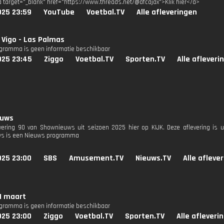
a target="_blank" href="https://www.threads.net/@afcajax">Klik hier</a>
025 23:59
YouTube
Voetbal.TV
Alle afleveringen
 Vigo - Las Palmas
ogramma is geen informatie beschikbaar
025 23:45
Ziggo
Voetbal.TV
Sporten.TV
Alle afleveri
euws
evering 90 van Shownieuws uit seizoen 2025 hier op KIJK. Deze aflevering is 
s is een Nieuws programma
025 23:00
SBS
Amusement.TV
Nieuws.TV
Alle afleve
1 maart
ogramma is geen informatie beschikbaar
025 23:00
Ziggo
Voetbal.TV
Sporten.TV
Alle afleveri