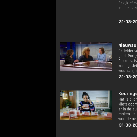
Bekijk afle
Inside is
31-03-2
Nieuwsuu
De leider 
geld. Parti
Dekkers, is
koning, Je
waarschijn
31-03-2
Keurings
Het is all
kilo's door
er in de s
maken. Is 
waarde ove
31-03-2