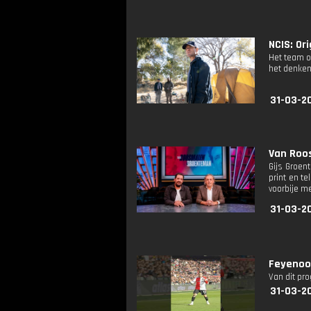
NCIS: Ori
Het team o
het denken 
31-03-2
Van Roo
Gijs Groen
print en t
voorbije 
31-03-2
Feyenoor
Van dit pr
31-03-2