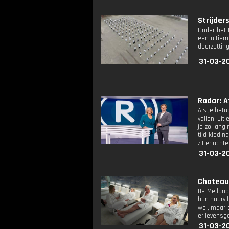
Strijders
Onder het 
een ultiem
doorzetti
31-03-2
Radar: Af
Als je beta
vallen. Ui
je zo lang
tijd kledi
zit er acht
31-03-2
Chateau 
De Meiland
hun huurvi
wol, maar 
er levensge
31-03-2