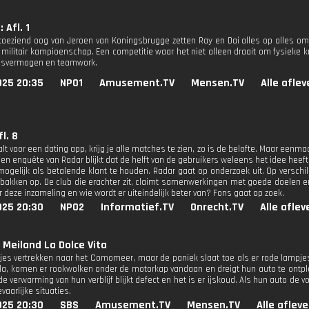
: Afl. 1
toeziend oog van Jeroen van Koningsbrugge zetten Ray en Dai alles op alles o
 militair kampioenschap. Een competitie waar het niet alleen draait om fysieke k
ngsvermogen en teamwork.
025 20:35
NPO1
Amusement.TV
Mensen.TV
Alle afle
l. 8
alt voor een dating app, krijg je alle matches te zien, zo is de belofte. Maar eenma
t een enquête van Radar blijkt dat de helft van de gebruikers weleens het idee he
 mogelijk als betalende klant te houden. Radar gaat op onderzoek uit. Op verschi
ngbakken op. De club die erachter zit, claimt samenwerkingen met goede doelen 
er deze inzameling en wie wordt er uiteindelijk beter van? Fons gaat op zoek.
025 20:30
NPO2
Informatief.TV
Onrecht.TV
Alle afle
Meiland La Dolce Vita
jes vertrekken naar het Comomeer, maar de paniek slaat toe als er rode lampj
lla, komen er rookwolken onder de motorkap vandaan en dreigt hun auto te ontplof
de verwarming van hun verblijf blijkt defect en het is er ijskoud. Als hun auto d
vaarlijke situaties.
025 20:30
SBS
Amusement.TV
Mensen.TV
Alle aflev