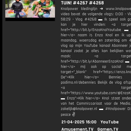
TUIN! #4267 #4268
Knolpower kledinglijn ➜ www.knolpowe
video bevat de volgende vlogs: 0:00 - V
58:29 - Vlog #4268 ▬ Ik speel ook g
kan je hier vinden: <a target=
href="http://bit.ly/EnzoKnolYoutube ▬ M
hier</a> naam is Enzo Knol en ik up
maandag, woensdag en zaterdag om 4
vlog op mijn YouTube kanaal Abonneer j
kanaal zodat je alles kan bekijken w
maak: <a target="_b
href="http://bit.ly/AbonneerEnzoKnol ▬ 
hier</a> mij ook op social me
target="_blank" href="https://enzo.kno
De">Klik hier</a> Bennies P
podimo.nl/debennies Bekijk de vlog afspe
<a target="_bl
href="https://www.youtube.com/@EnzoKn
▬ Enzo">Klik hier</a> Knol staat onder
van het Commissariaat voor de Media.
zakelijk@knolpower.nl ▬ #Knolpower Di
peace ✌
21-04-2025 16:00
YouTube
Amusement.TV
Gamen.TV