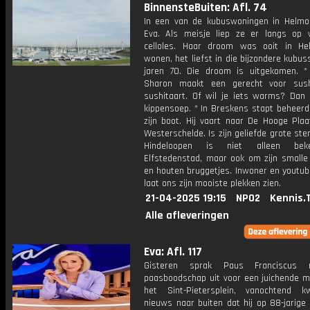
BinnensteBuiten: Afl. 74
In een van de kubuswoningen in Helm
Eva. Als meisje liep ze er langs op
celloles. Haar droom was ooit in H
wonen, het liefst in die bijzondere kubus
jaren 70. Die droom is uitgekomen. *
Sharon maakt een gerecht voor sush
sushitaart. Of wil je iets warms? Dan 
kippensoep. * In Breskens stapt beheerd
zijn boot. Hij vaart naar De Hooge Plaa
Westerschelde. Is zijn geliefde grote ster
Hindeloopen is niet alleen bek
Elfstedenstad, maar ook om zijn smalle 
en houten bruggetjes. Inwoner en youtub
laat ons zijn mooiste plekken zien.
21-04-2025 19:15
NPO2
Kennis.
Alle afleveringen
Eva: Afl. 117
Gisteren sprak Paus Franciscus 
paasboodschap uit voor een juichende m
het Sint-Pietersplein, vanochtend 
nieuws naar buiten dat hij op 88-jarige l