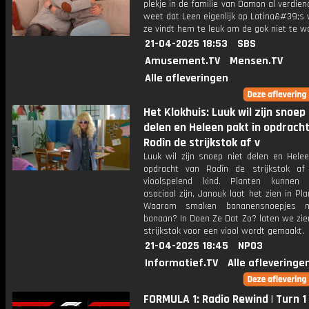
plekje in de familie van Damon al verdien
weet dat Leen eigenlijk op Latina&#39;s 
ze vindt hem te leuk om de gok niet te w
21-04-2025 18:53
SBS
Amusement.TV
Mensen.TV
Alle afleveringen
Het Klokhuis: Luuk wil zijn snoep 
delen en Heleen pakt in opdrach
Rodîn de strijkstok af v
Luuk wil zijn snoep niet delen en Helee
opdracht van Rodîn de strijkstok a
vioolspelend kind. Planten kunnen b
asociaal zijn, Janouk laat het zien in Pla
Waarom smaken bananensnoepjes n
banaan? In Doen Ze Dat Zo? laten we zie
strijkstok voor een viool wordt gemaakt.
21-04-2025 18:45
NPO3
Informatief.TV
Alle afleveringe
FORMULA 1: Radio Rewind | Turn 1 