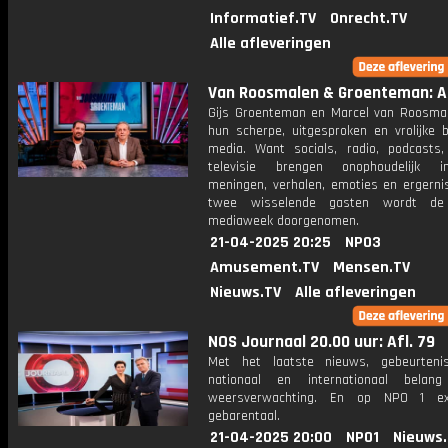
Informatief.TV
Onrecht.TV
Alle afleveringen
Van Roosmalen & Groenteman: Af
Gijs Groenteman en Marcel van Roosma
hun scherpe, uitgesproken en vrolijke b
media. Want socials, radio, podcasts,
televisie brengen onophoudelijk in
meningen, verhalen, emoties en ergerni
twee wisselende gasten wordt de 
mediaweek doorgenomen.
21-04-2025 20:25
NPO3
Amusement.TV
Mensen.TV
Nieuws.TV
Alle afleveringen
NOS Journaal 20.00 uur: Afl. 79
Met het laatste nieuws, gebeurteni
nationaal en internationaal bela
weersverwachting. En op NPO 1 e
gebarentaal.
21-04-2025 20:00
NPO1
Nieuws