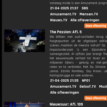
Vandaag Inside is een Amusement prog
21-04-2025 21:37
SBS
Amusement.TV
Mensen.TV
Nieuws.TV
Alle afleveringen
The Passion: Afl. 5
We blikken met oud-castleden terug op
hoogtepunten uit de afgelopen editi
scènes maakten de meeste indruk? Op 
impactonderzoek is een bijzondere 
samengesteld. Al vijftien jaar brengt T
het eeuwenoude verhaal tot leven en
miljoenen kijkers - gelovig en niet-gel
raken en te verbinden. Met Do, Simone 
Jamai, Edsilia Rombley, Soy Kroon, J
Koningsbrugge en vele anderen.
21-04-2025 21:35
NPO1
Amusement.TV
Geloof.TV
Muzi
Alle afleveringen
Nieuwsuur: Afl. 109