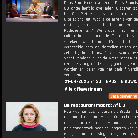
Paus Franciscus overleden. Paus Francis
88-jarige leeftijd overleden. Gisteren sp
het Sint-Pietersplein vanuit een rolsto
urbi et orbi uit. Wat is de erfenis van d
dertien jaar aan het hoofd stond van 
Katholieke kerk? We vragen het Fran
cultuurtheoloog aan de Tilburg Univer
spreken we Ramon Mangold. De f
vergezelde hem op tientallen reizen en
zelfs bij hem thuis. * Rechtszaak ove
Vanaf vandaag buigt de Amerikaanse rec
over de vraag of de techgigant opgebr
worden en delen van het bedrijf verpl
verkopen.
21-04-2025 21:30
NPO2
Nieuws.
Alle afleveringen
De restaurantmoord: Afl. 3
Hoe kwamen zes jongeren uit Breda in b
de moord op oma Mok? Eén recherche
een cruciale rol. Maanden voor
politieonderzoek naar de jongeren van s
is hij al aan de slag, in zijn eentje. 