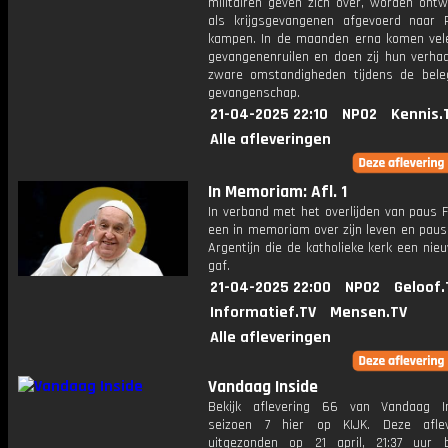
militairen geven zich over, worden ont
als krijgsgevangenen afgevoerd naar 
kampen. In de maanden erna komen velen
gevangenenruilen en doen zij hun verhaa
zware omstandigheden tijdens de bele
gevangenschap.
21-04-2025 22:10
NPO2
Kennis.
Alle afleveringen
In Memoriam: Afl. 1
In verband met het overlijden van paus 
een in memoriam over zijn leven en paus
Argentijn die de katholieke kerk een nie
gaf.
21-04-2025 22:00
NPO2
Geloof.
Informatief.TV
Mensen.TV
Alle afleveringen
Vandaag Inside
Bekijk aflevering 66 van Vandaag I
seizoen 7 hier op KIJK. Deze aflev
uitgezonden op 21 april, 21:37 uur 