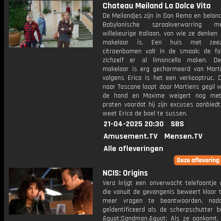
Chateau Meiland La Dolce Vita
De Meilandjes zijn in San Remo en belan
Babylonische spraakverwarring 
willekeurige Italiaan, van wie ze denken 
makelaar is. Een huis met zeez
citroenbomen valt in de smaak; de fam
zichzelf er al limoncello maken. D
makelaar is erg gecharmeerd van Mart
volgens Erica is het een verkooptruc. D
naar Toscane loopt door Martiens gegil vo
de hand en Maxime weigert nog me
praten voordat hij zijn excuses aanbiedt
weet Erica de boel te sussen.
21-04-2025 20:30
SBS
Amusement.TV
Mensen.TV
Alle afleveringen
NCIS: Origins
Vera krijgt een onverwacht telefoontje 
die vanuit de gevangenis beweert klaar 
meer vragen te beantwoorden, nada
geïdentificeerd als de scherpschutter b
&quot;Sandman.&quot; Als ze aankomt, b