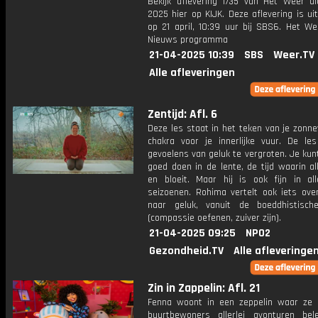
Bekijk aflevering 1735 van Het Weer ui
2025 hier op KIJK. Deze aflevering is u
op 21 april, 10:39 uur bij SBS6. Het We
Nieuws programma
21-04-2025 10:39
SBS
Weer.TV
Alle afleveringen
Zentijd: Afl. 6
Deze les staat in het teken van je zonne
chakra voor je innerlijke vuur. De les
gevoelens van geluk te vergroten. Je kun
goed doen in de lente, de tijd waarin al
en bloeit. Maar hij is ook fijn in al
seizoenen. Rohima vertelt ook iets ove
naar geluk, vanuit de boeddhistische
(compassie oefenen, zuiver zijn).
21-04-2025 09:25
NPO2
Gezondheid.TV
Alle afleveringe
Zin in Zappelin: Afl. 21
Fenna woont in een zeppelin waar ze
buurtbewoners allerlei avonturen bele