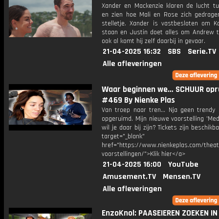
Xander en Mackenzie klaren de lucht t
en zien hoe Mali en Rose zich gedrage
stelletje. Xander is vastbesloten om Ka
staan en Justin doet alles om Andrew t
ook al komt hij zelf daarbij in gevaar.
21-04-2025 16:32
SBS
Serie.TV
Alle afleveringen
Waar beginnen we… SCHUUR opr
#469 By Nienke Plas
Van troep naar tren... Nja geen trendy
opgeruimd. Mijn nieuwe voorstelling 'Mede
wil je daar bij zijn? Tickets zijn beschikb
target="_blank"
href="https://www.nienkeplas.com/theat
voorstellingen/">Klik hier</a>
21-04-2025 16:00
YouTube
Amusement.TV
Mensen.TV
Alle afleveringen
EnzoKnol: PAASEIEREN ZOEKEN IN