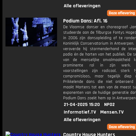
Alle afleveringen
Podium Dans: Afl. 16
De Vlaamse danser en choreograaf Ja
studeerde aan de Tilburgse Fontys Hoge
in 2006 zijn dansopleiding af te ronde
Koninklijk Conservatorium in Antwerpen.
veroverde hij stormenderhand de inter
podia én de harten van het publiek. De 
van de menselijke onvolmaaktheid k
prominente rol in zijn werk. M
voorstellingen zijn radicaal, sterk 
compromisloos, maar tegelijk diep m
Prikkelende dans die niet onberoerd 
maakt Martens tot een van de meest su
exponenten van de huidige generatie da
Podium Dans zoekt hem op in Antwerpen
21-04-2025 15:20
NPO2
Informatief.TV
Mensen.TV
Alle afleveringen
Country House Hunters