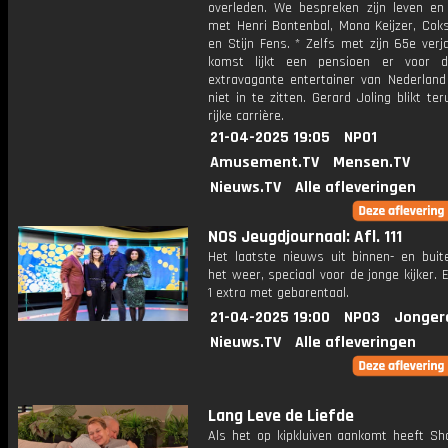
overleden. We bespreken zijn leven en
met Henri Bontenbal, Mona Keijzer, Cok
en Stijn Fens. * Zelfs met zijn 65e ver
komst lijkt een pensioen er voor 
extravagante entertainer van Nederland
niet in te zitten. Gerard Joling blikt ter
rijke carrière.
21-04-2025 19:05
NPO1
Amusement.TV
Mensen.TV
Nieuws.TV
Alle afleveringen
NOS Jeugdjournaal: Afl. 111
Het laatste nieuws uit binnen- en buit
het weer, speciaal voor de jonge kijker.
1 extra met gebarentaal.
21-04-2025 19:00
NPO3
Jonger
Nieuws.TV
Alle afleveringen
Lang Leve de Liefde
Als het op kipkluiven aankomt heeft Sh