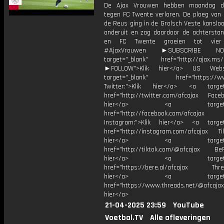
De Ajax Vrouwen hebben maandag d
tegen FC Twente verloren. De ploeg van 
de Reus ging in de Grolsch Veste kanslo
onderuit en zag daardoor de achtersta
en FC Twente groeien tot vier 
#AjaxVrouwen ►SUBSCRIBE 
target="_blank" href="http://ajax.ms/
►FOLLOW">Klik hier</a> US Webs
target="_blank" href="https://www
Twitter:">Klik hier</a> <a target=
href="http://twitter.com/afcajax Facebo
hier</a> <a target="_
href="http://facebook.com/afcajax
Instagram:">Klik hier</a> <a target
href="http://instagram.com/afcajax TikT
hier</a> <a target="_
href="http://tiktok.com/@afcajax BeRe
hier</a> <a target="_
href="https://bere.al/afcajax Threa
hier</a> <a target="_
href="https://www.threads.net/@afcajax
hier</a>
21-04-2025 23:59
YouTube
Voetbal.TV
Alle afleveringen