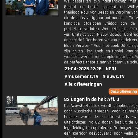
We bespreken zijn nalatenschap met
Gerard de Korte, presentator Wilfr
theoloog Paul van Geest en Caroline van
die de paus vorig jaar ontmoette. * Piet
kondigde afgelopen vrijdag aan de l
politiek te verlaten. Wat betekent het 
van Omtzigt voor Nieuw Sociaal Contrac
de coalitie? Dat horen we van politiek ve
Elodie Verweij. * Voor het boek Dit kan g
zijn doken Lisa Loeb en Daniel Paarlb
wondere wereld van complottheorieën. 
de perfecte theorie aan voldoen? Ze schu
21-04-2025 22:25
NPO1
Amusement.TV
Nieuws.TV
Alle afleveringen
82 Dagen in de hel: Afl. 3
De Azovstal-fabriek wordt onophoudelijk
door Russische troepen. Voor de men
bunkers wordt de situatie steeds zw
uitzichtlozer. Na 82 dagen besluit de O
legerleiding te capituleren. De burgers 
een corridor geëvacueerd naar veilig g