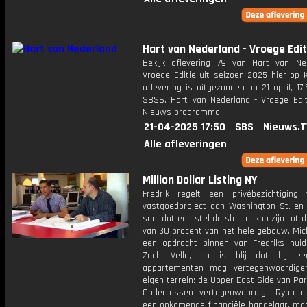
Hart van Nederland - Vroege Edit
Bekijk aflevering 79 van Hart van Ne
Vroege Editie uit seizoen 2025 hier op 
aflevering is uitgezonden op 21 april, 17:
SBS6. Hart van Nederland - Vroege Edit
Nieuws programma
21-04-2025 17:50
SBS
Nieuws.T
Alle afleveringen
Million Dollar Listing NY
Fredrik regelt een privébezichtiging 
vastgoedproject aan Washington St. en 
snel dat een stel de sleutel kan zijn tot 
van 30 procent van het hele gebouw. Mich
een opdracht binnen van Fredriks huidi
Zach Vella, en is blij dat hij ee
appartementen mag vertegenwoordige
eigen terrein: de Upper East Side van Pa
Ondertussen vertegenwoordigt Ryan e
een opkomende financiële handelaar, maa