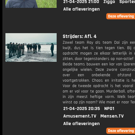
21-04-2025 21:00
Ziggo
Sporte
Alle afleveringen
Strijders: Afl. 4
Zowel team Ray als team Dai zijn ee
kwijt, dus het is tien tegen tien. Bij 
opdracht mogen ze elkaar letterlijk in 
zitten, door tegenstanders op non-actief 
Beide teams bouwen een kar van ijzeren
ongelijke wielen. Deze zware constru
over een onbekende afstand
voortgetrokken. Chaos en irritatie is h
Voor de tweede opdracht is het vooral b
om er vol voor te gaan. Murderball, oft
in zijn meest heftige vorm. Welk te
winst op zijn naam? Wie moet er naar T
21-04-2025 20:35
NPO1
Amusement.TV
Mensen.TV
Alle afleveringen