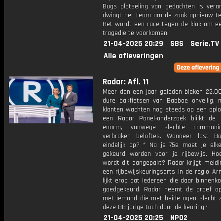
Bugs plotseling van gedachten is veran
dwingt het team om de zaak opnieuw te 
Het wordt een race tegen de klok om e
tragedie te voorkomen.
21-04-2025 20:29
SBS
Serie.TV
Alle afleveringen
Radar: Afl. 11
Meer dan een jaar geleden bleken 22.0
dure bakfietsen van Babboe onveilig, 
klanten wachten nog steeds op een oplos
een Radar Panel-onderzoek blijkt de f
enorm, vanwege slechte communi
verbroken beloftes. Wanneer lost B
eindelijk op? * Na je 75e moet je elke 
gekeurd worden voor je rijbewijs. Ho
wordt dit aangepakt? Radar krijgt meldi
een rijbewijskeuringsarts in de regio A
lijkt erop dat iedereen die daar binnen
goedgekeurd. Radar neemt de proef 
met iemand die met beide ogen slecht z
deze 88-jarige toch door de keuring?
21-04-2025 20:25
NPO2