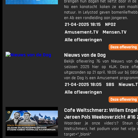
brengen hun dagen het liefst door in de 
Na een kanotocht koken ze een maalti
natuur. In Lelystad geven bomenliefhebb
en Ab een rondleiding aan jongeren.
21-04-2025 18:15
NPO2
Amusement.TV
Mensen.TV
Alle afleveringen
Nieuws van de Dag
Bekijk aflevering 76 van Nieuws van d
seizoen 2025 hier op KIJK. Deze afle
uitgezonden op 21 april, 18:05 uur bij SB
van de Dag is een Amusement program
21-04-2025 18:05
SBS
Nieuws.
Alle afleveringen
Cafe Weltschmerz: Willem Engel
Jeroen Pols Weekoverzicht #16 
Waardeer je onze video's? Steun 
Weltschmerz, het podium voor het vrije 
target="_blank"