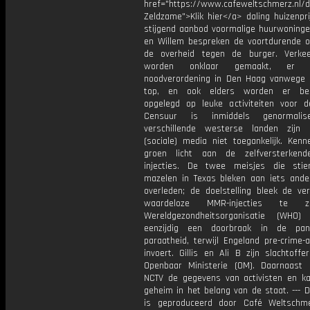
href="https://www.cafeweltschmerz.nl/
Zeldzame">Klik hier</a> daling huizenpr
stijgend aanbod voormalige huurwoninge
en Willem bespreken de voortdurende o
de overheid tegen de burger. Verkee
worden onklaar gemaakt, er
noodverordening in Den Haag vanwege
top, en ook elders worden er bep
opgelegd op leuke activiteiten voor d
Censuur is inmiddels genormalis
verschillende westerse landen zijn
(sociale) media niet toegankelijk. Kenn
groen licht aan de zelfversterken
injecties. De twee meisjes die sti
mazelen in Texas bleken aan iets ander
overleden; de doelstelling bleek de ve
waardeloze MMR-injecties te z
Wereldgezondheitsorganisatie (WHO) 
eenzijdig een doorbraak in de pan
paraatheid, terwijl Engeland pre-crime-
invoert. Gillis en Ali B zijn slachtoff
Openbaar Ministerie (OM). Daarnaast
NCTV de gegevens van activisten en k
geheim in het belang van de staat. --- 
is geproduceerd door Café Weltschm