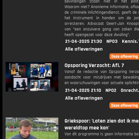
bevindingen staan niet in het politi
Waarom niet? Anonieme informatie, afko
de criminele inlichtingendienst, geeft de
het instrument in handen om de jon
arresteren. Advocaat Geert-Jan Knoop
van "een onzuivere gang van zaken di
heeft opengezet voor deze dwaling".
21-04-2025 21:30
NPO3
Kennis.
Alle afleveringen
Opsporing Verzocht: Afl. 7
Vanaf de redactie van Opsporing Verzo
aandacht voor misdrijven met bewakin
en waarschuwingen voor actuele oplichti
21-04-2025 21:10
NPO2
Onrecht
Alle afleveringen
Griekspoor: 'Laten zien dat ik me
wereldtop mee kan'
Van dit programma is geen informatie be