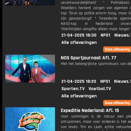
verantwoordelijkheid' * Politiebaa
Woelders herkent zorgen van agenten
top: 'Druk op politie enorm hoog, maar 
zijn gewaarborgd' * Tweederde agen
NAVO-top in Nederland onveran
'Wachttijden aangifte alleen maar langer'
21-04-2025 18:30
NPO1
Nieuws.
Alle afleveringen
NOS Sportjournaal: Afl. 77
Met het belangrijkste sportnieuws van de
21-04-2025 18:20
NPO1
Nieuws.
Sporten.TV
Voetbal.TV
Alle afleveringen
Expeditie Nederland: Afl. 15
Voor sommigen is de natuur een pl
ontspannen, maar voor anderen is het e
van leven. Tim en Leah, echte natuurlie