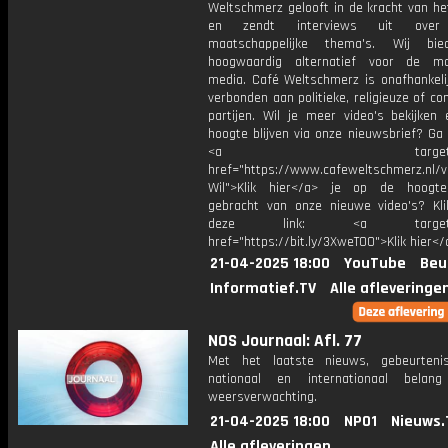
Weltschmerz gelooft in de kracht van he
en zendt interviews uit over 
maatschappelijke thema's. Wij bi
hoogwaardig alternatief voor de ma
media. Café Weltschmerz is onafhankelij
verbonden aan politieke, religieuze of c
partijen. Wil je meer video's bekijken
hoogte blijven via onze nieuwsbrief? Ga
<a target="_bl
href="https://www.cafeweltschmerz.nl/v
Wil">Klik hier</a> je op de hoogt
gebracht van onze nieuwe video's? Kl
deze link: <a target="_
href="https://bit.ly/3XweTO0">Klik hier</
21-04-2025 18:00
YouTube
Beu
Informatief.TV
Alle afleveringe
NOS Journaal: Afl. 77
Met het laatste nieuws, gebeurteni
nationaal en internationaal bela
weersverwachting.
21-04-2025 18:00
NPO1
Nieuws.
Alle afleveringen