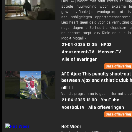
Lies (74) woont met haar katten en voge
sociale huurwoning waar extreme le
geweest. Dankzij de woningcorporatie is 
een nabijgelegen appartementencomp
Lies heeft geen geld voor de verhuizing d
negen dagen is. Ze heeft er slapeloze n
en daarom roept zus Rinie de hulp i
Maakt Mogelijk.
21-04-2025 12:35
NPO2
Amusement.TV
Mensen.TV
Alle afleveringen
AFC Ajax: This penalty shoot-out
between Ajax and Athletic Club h
all! 😮‍💨
Van dit programma is geen informatie be
21-04-2025 12:00
YouTube
Voetbal.TV
Alle afleveringen
Het Weer