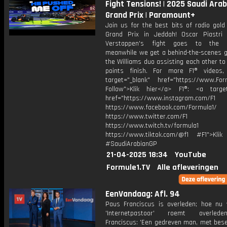
Fight Tensions! | 2025 Saudi Ara
Grand Prix | Paramount+
Join us for the best bits of radio gold
Grand Prix in Jeddah! Oscar Piastr
Verstappen's fight goes to the a
meanwhile we get a behind-the-scenes g
the Williams duo assisting each other to
points finish. For more F1® videos,
target="_blank" href="https://www.For
Follow">Klik hier</a> F1®: <a target
href="https://www.instagram.com/F1
https://www.facebook.com/Formula1/
https://www.twitter.com/F1
https://www.twitch.tv/formula1
https://www.tiktok.com/@f1 #F1">Klik
#SaudiArabianGP
21-04-2025 18:34
YouTube
Formule1.TV
Alle afleveringen
EenVandaag: Afl. 94
Paus Franciscus is overleden; hoe nu 
'Internetpastoor' roemt overle
Franciscus: 'Een gedreven man, met bese