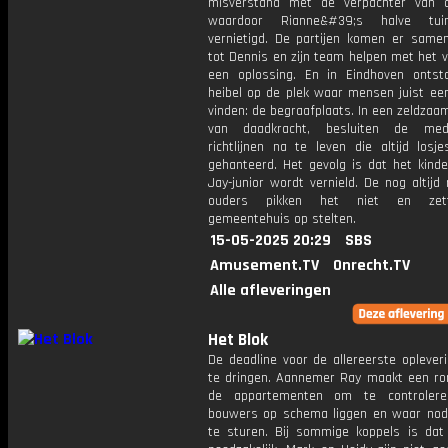
misverstand met de verpachter van 
waardoor Rianne&#39;s halve tu
vernietigd. De partijen komen er samen 
tot Dennis en zijn team helpen met het 
een oplossing. En in Eindhoven ontst
heibel op de plek waar mensen juist een
vinden: de begraafplaats. In een zeldza
van daadkracht, besluiten de med
richtlijnen na te leven die altijd losj
gehanteerd. Het gevolg is dat het kinde
Jay-junior wordt vernield. De nog altij
ouders pikken het niet en zet
gemeentehuis op stelten.
15-05-2025 20:29
SBS
Amusement.TV
Onrecht.TV
Alle afleveringen
Het Blok
De deadline voor de allereerste oplever
te dringen. Aannemer Ray maakt een ro
de appartementen om te controler
bouwers op schema liggen en waar nodi
te sturen. Bij sommige koppels is dat