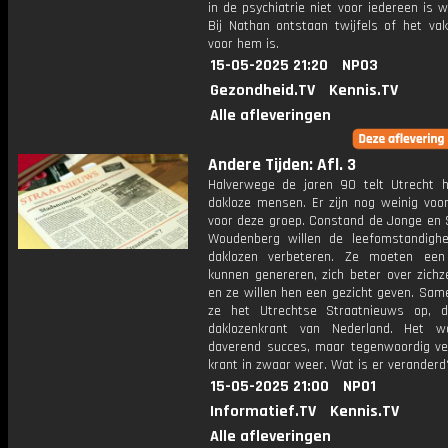
in de psychiatrie niet voor iedereen is 
Bij Nathan ontstaan twijfels of het va
voor hem is.
15-05-2025 21:20
NPO3
Gezondheid.TV
Kennis.TV
Alle afleveringen
Andere Tijden: Afl. 3
Halverwege de jaren 90 telt Utrecht 
dakloze mensen. Er zijn nog weinig voor
voor deze groep. Constand de Jonge en S
Woudenberg willen de leefomstandigh
daklozen verbeteren. Ze moeten een
kunnen genereren, zich beter over zichz
en ze willen hen een gezicht geven. Sam
ze het Utrechtse Straatnieuws op, 
daklozenkrant van Nederland. Het w
daverend succes, maar tegenwoordig ve
krant in zwaar weer. Wat is er veranderd
15-05-2025 21:00
NPO1
Informatief.TV
Kennis.TV
Alle afleveringen