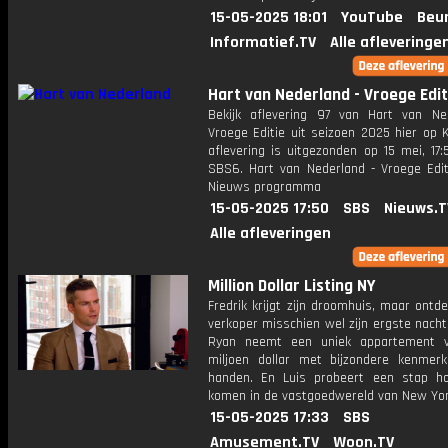
15-05-2025 18:01
YouTube
Beur
Informatief.TV
Alle afleveringe
Hart van Nederland - Vroege Edit
Bekijk aflevering 97 van Hart van Ne
Vroege Editie uit seizoen 2025 hier op 
aflevering is uitgezonden op 15 mei, 17:
SBS6. Hart van Nederland - Vroege Edit
Nieuws programma
15-05-2025 17:50
SBS
Nieuws.T
Alle afleveringen
Million Dollar Listing NY
Fredrik krijgt zijn droomhuis, maar ontd
verkoper misschien wel zijn ergste nacht
Ryan neemt een uniek appartement 
miljoen dollar met bijzondere kenmer
handen. En Luis probeert een stap h
komen in de vastgoedwereld van New Yor
15-05-2025 17:33
SBS
Amusement.TV
Woon.TV