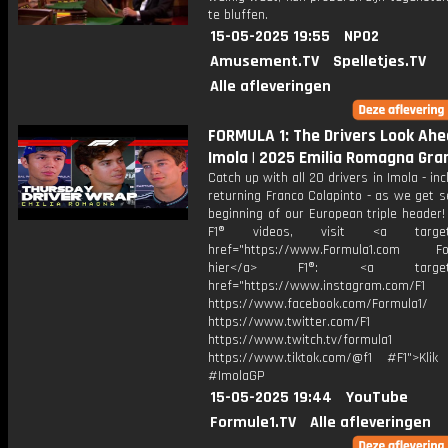
te bluffen.
15-05-2025 19:55
NPO2
Amusement.TV
Spelletjes.TV
Alle afleveringen
FORMULA 1: The Drivers Look Ahe
Imola | 2025 Emilia Romagna Gran
Catch up with all 20 drivers in Imola - inc
returning Franco Colapinto - as we get s
beginning of our European triple header
F1® videos, visit <a target="
href="https://www.Formula1.com Fol
hier</a> F1®: <a target="_
href="https://www.instagram.com/F1
https://www.facebook.com/Formula1/
https://www.twitter.com/F1
https://www.twitch.tv/formula1
https://www.tiktok.com/@f1 #F1">Klik
#ImolaGP
15-05-2025 19:44
YouTube
Formule1.TV
Alle afleveringen