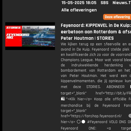
15-05-2025 18:05
SBS
Nieuws.
Alle afleveringen
Feyenoord: KIPPENVEL in De Kuip:
eerbetoon aan Rotterdam & afs
Peter Houtman | STORIES
We kijken terug op een sfeervolle en e
avond in De Kuip. Feyenoord stelde plek d
en kwalificeerde zich zo voor de voorron
Champions League. Maar wat vooral blee
de indrukwekkende herdenking 
bombardement van Rotterdam en het 
van Peter Houtman. Het werd een a
kippenvelmomenten, die jij opnieuw kun
met deze STORIES. ABONNEER
target="_blank" href="http://bit.ly/F
🛍">Klik hier</a> Koop alle officiële F
merchandise bij de Feyenoord Fan
target="_blank"
href="https://fanshop.feyenoord.nl/
hier</a> ⚪️⚫ #Feyenoord VOLG ONS OO
Feyenoord ONE: <a target="