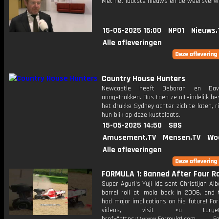
Met het laatste nieuws en de weersverw
15-05-2025 15:00
NPO1
Nieuws.
Alle afleveringen
Country House Hunters
Newcastle heeft Deborah en Davi
aangetrokken. Dus toen ze uiteindelijk b
het drukke Sydney achter zich te laten, r
hun blik op deze kustplaats.
15-05-2025 14:50
SBS
Amusement.TV
Mensen.TV
Wo
Alle afleveringen
FORMULA 1: Banned After Four Ra
Super Aguri's Yuji Ide sent Christijan Alb
barrel roll at Imola back in 2006, and 
had major implications on his future! Fo
videos, visit <a target="_