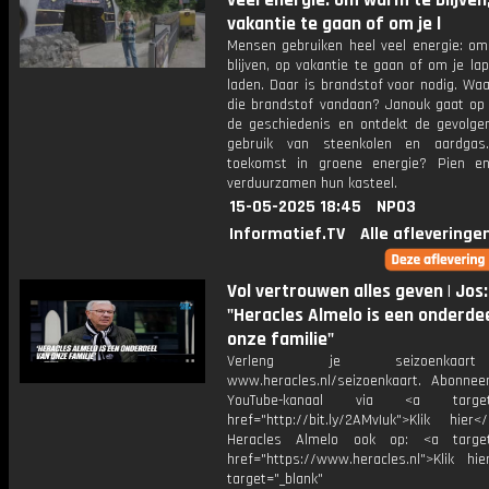
veel energie: om warm te blijven
vakantie te gaan of om je l
Mensen gebruiken heel veel energie: o
blijven, op vakantie te gaan of om je la
laden. Daar is brandstof voor nodig. Wa
die brandstof vandaan? Janouk gaat op 
de geschiedenis en ontdekt de gevolge
gebruik van steenkolen en aardgas
toekomst in groene energie? Pien e
verduurzamen hun kasteel.
15-05-2025 18:45
NPO3
Informatief.TV
Alle afleveringe
Vol vertrouwen alles geven | Jos:
"Heracles Almelo is een onderde
onze familie"
Verleng je seizoenkaa
www.heracles.nl/seizoenkaart. Abonne
YouTube-kanaal via <a target="
href="http://bit.ly/2AMvIuk">Klik hier
Heracles Almelo ook op: <a target=
href="https://www.heracles.nl">Klik hi
target="_blank"