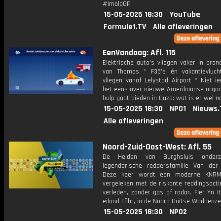
#ImolaGP
15-05-2025 18:30
YouTube
Formule1.TV
Alle afleveringen
EenVandaag: Afl. 115
Elektrische auto's vliegen vaker in bran
van Thomas * F35's én vakantievluc
vliegen vanaf Lelystad Airport * Niet i
het eens over nieuwe Amerikaanse organi
hulp gaat bieden in Gaza: wat is er wel n
15-05-2025 18:30
NPO1
Nieuws.
Alle afleveringen
Noord-Zuid-Oost-West: Afl. 55
De Helden van Burghsluis onder
legendarische reddersfamilie Van der 
Deze keer wordt een moderne KNRM-
vergeleken met de riskante reddingsacti
verleden, zonder gps of radar. Fier Yn I
eiland Föhr, in de Noord-Duitse Waddenze
15-05-2025 18:30
NPO2