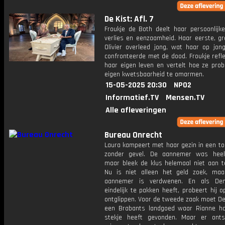
De Kist: Afl. 7
Froukje de Both deelt haar persoonlijke
verlies en eenzaamheid. Haar eerste, gr
Olivier overleed jong, wat haar op jong
confronteerde met de dood. Froukje refl
haar eigen leven en vertelt hoe ze prob
eigen kwetsbaarheid te omarmen.
15-05-2025 20:30
NPO2
Informatief.TV
Mensen.TV
Alle afleveringen
Bureau Onrecht
Laura kampeert met haar gezin in een to
zonder gevel. De aannemer was heel 
maar bleek de klus helemaal niet aan t
Nu is niet alleen het geld zoek, ma
aannemer is verdwenen. En als De
eindelijk te pakken heeft, probeert hij 
ontglippen. Voor de tweede zaak moet De
een Brabants landgoed waar Rianne ha
stekje heeft gevonden. Maar er ont