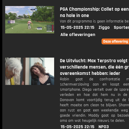
PGA Championship: Collet op een
na hole in one
Van dit programma is geen informatie be
15-05-2025 22:15
Ziggo
Sporte
Alle afleveringen
De Uitvlucht: Max Terpstra volgt 
verschillende mensen, die één g
overeenkomst hebben: ieder
Robin gaat de confrontatie m
schermverslaving aan en koopt ee
smartphone. Diego vertelt over de spore
verleden en hoe dat hem nu in de 
Donovan komt voortijdig terug uit de k
heeft moeite om clean te blijven. Shann
aan rust en gaat een weekendje weg
goede vriendin. Maddy gaat op bezoek
oma om wat heugelijk nieuws te delen.
15-05-2025 22:15
NPO3