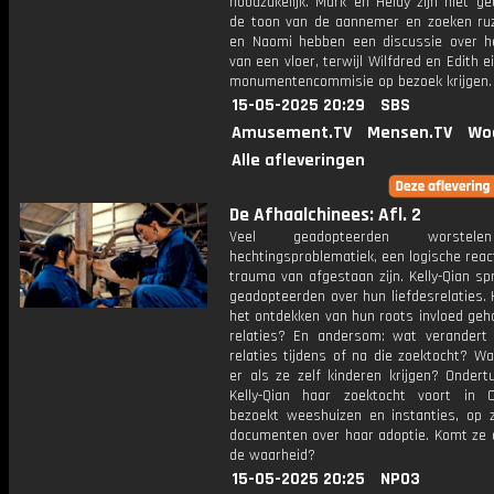
noodzakelijk. Mark en Heidy zijn niet g
de toon van de aannemer en zoeken ruzi
en Naomi hebben een discussie over h
van een vloer, terwijl Wilfdred en Edith ei
monumentencommisie op bezoek krijgen.
15-05-2025 20:29
SBS
Amusement.TV
Mensen.TV
Wo
Alle afleveringen
De Afhaalchinees: Afl. 2
Veel geadopteerden worstel
hechtingsproblematiek, een logische reac
trauma van afgestaan zijn. Kelly-Qian s
geadopteerden over hun liefdesrelaties.
het ontdekken van hun roots invloed geh
relaties? En andersom: wat verandert 
relaties tijdens of na die zoektocht? W
er als ze zelf kinderen krijgen? Ondert
Kelly-Qian haar zoektocht voort in 
bezoekt weeshuizen en instanties, op 
documenten over haar adoptie. Komt ze d
de waarheid?
15-05-2025 20:25
NPO3