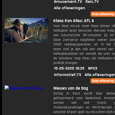
Amusement.TV
Reis.TV
Alle afleveringen
Klaas Kan Alles: Afl. 6
Voor deze missie moet Klaas binnen 2
helikopter leren besturen. Hiervoor krijgt 
een futuristische VR-simulator bij Air
Deze Zwitserse toppiloten voeren jaarl
2000 reddingsoperaties uit. In het 1
team vind je dan ook een aantal van
helikopterpiloten ter wereld. Na uren z
de simulator mag Klaas zijn helikoptersk
praktijk brengen.
15-05-2025 18:25
NPO3
Informatief.TV
Alle afleveringe
Nieuws van de Dag
Oorlog in Gaza wordt door demon
geïmporteerd naar Nederland. Amste
kunnen wel wat troost gebr
Vredesbesprekingen en NAVO-beraad in
Lelystad Airport gaat nu misschien tóch 