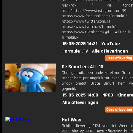
href="https://www.Formula1.com Fol
hier</a> F1®: <a target="_
href="https://www.instagram.com/F1
https://www.facebook.com/Formula1/
https://www.twitter.com/F1
https://www.twitch.tv/formula1
https://www.tiktok.com/@f1 #F1">Klik
#ImolaGP
15-05-2025 14:31
YouTube
Formule1.TV
Alle afleveringen
De Smurfen: Afl. 10
Chef gebruikt een oude ketel van Grote
brengt hem per ongeluk tot leven. De ke
wraak omdat Grote Smurf hem we
gegooid.
15-05-2025 14:00
NPO3
Kinder
Alle afleveringen
Het Weer
Bekijk aflevering 2124 van Het Weer ui
2025 hier op KIJK. Deze aflevering is u