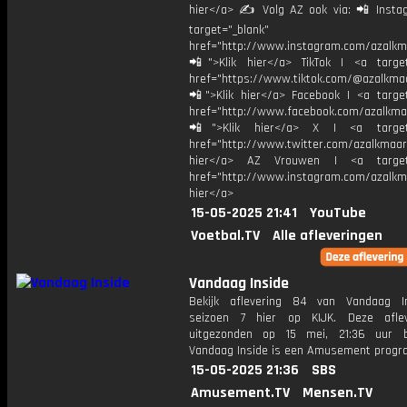
hier</a> ✍ Volg AZ ook via: 📲 Insta
target="_blank"
href="http://www.instagram.com/azalkm
📲">Klik hier</a> TikTok | <a target
href="https://www.tiktok.com/@azalkma
📲">Klik hier</a> Facebook | <a target
href="http://www.facebook.com/azalkma
📲">Klik hier</a> X | <a target=
href="http://www.twitter.com/azalkmaar
hier</a> AZ Vrouwen | <a target=
href="http://www.instagram.com/azalkma
hier</a>
15-05-2025 21:41
YouTube
Voetbal.TV
Alle afleveringen
Vandaag Inside
Bekijk aflevering 84 van Vandaag I
seizoen 7 hier op KIJK. Deze aflev
uitgezonden op 15 mei, 21:36 uur b
Vandaag Inside is een Amusement prog
15-05-2025 21:36
SBS
Amusement.TV
Mensen.TV