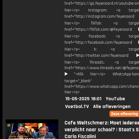
href="https://go.feyenoord.nl/youtube-on
hier</a> Instagram: <a target=
href="http://instagram.com/feyenoord
hier</a> TikTok: <a target="
href="https://TikTok.com/@Feyenoord
hier</a> Facebook: <a target="
href="http://facebook.com/feyenoord
hier</a> X: <a target="_
href="http://twitter.com/feyenoord
hier</a> Threads: <a target="
href="https://www.threads.net/@feyeno
▶️">Klik hier</a> WhatsApp-kan
target="_blank"
href="https://www.whatsapp.com/chann
hier</a>
15-05-2025 18:01
YouTube
Voetbal.TV
Alle afleveringen
Cafe Weltschmerz: Moet iedere
verplicht naar school? | Staat's S
Carlo Fiscalini