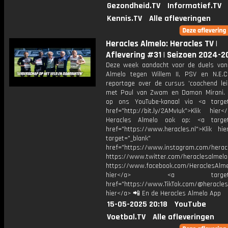
Gezondheid.TV
Informatief.TV
Kennis.TV
Alle afleveringen
Heracles Almelo: Heracles TV |
Aflevering #31 | Seizoen 2024-2
Deze week aandacht voor de duels van
Almelo tegen Willem II, PSV en N.E.
reportage over de cursus 'coachend lei
met Paul van Zwam en Damon Mirani.
op ons YouTube-kanaal via <a target
href="http://bit.ly/2AMvIuk">Klik hier
Heracles Almelo ook op: <a target=
href="https://www.heracles.nl">Klik hi
target="_blank"
href="https://www.instagram.com/herac
https://www.twitter.com/heraclesalmelo
https://www.facebook.com/HeraclesAlmel
hier</a> <a target="_
href="https://www.TikTok.com/@heracles
hier</a> 📲 En de Heracles Almelo App
15-05-2025 20:18
YouTube
Voetbal.TV
Alle afleveringen