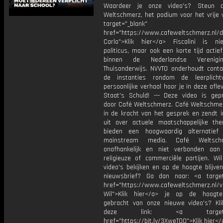
Waardeer je onze video's? Steun 
Weltschmerz, het podium voor het vrije 
target="_blank"
href="https://www.cafeweltschmerz.nl/
Carlo">Klik hier</a> Fiscalini is ni
politicus, maar ook een korte tijd acti
binnen de Nederlandse Verenigi
Thuisonderwijs. NVVTO onderhoudt cont
de instanties rondom de leerplicht
persoonlijke verhaal hoor je in deze afle
Staat's Schuld! --- Deze video is gep
door Café Weltschmerz. Café Weltschmer
in de kracht van het gesprek en zendt i
uit over actuele maatschappelijke the
bieden een hoogwaardig alternatief
mainstream media. Café Weltsch
onafhankelijk en niet verbonden aan p
religieuze of commerciële partijen. Wi
video's bekijken en op de hoogte blijve
nieuwsbrief? Ga dan naar: <a target
href="https://www.cafeweltschmerz.nl/v
Wil">Klik hier</a> je op de hoogt
gebracht van onze nieuwe video's? Kl
deze link: <a target="_
href="https://bit.ly/3XweTO0">Klik hier</