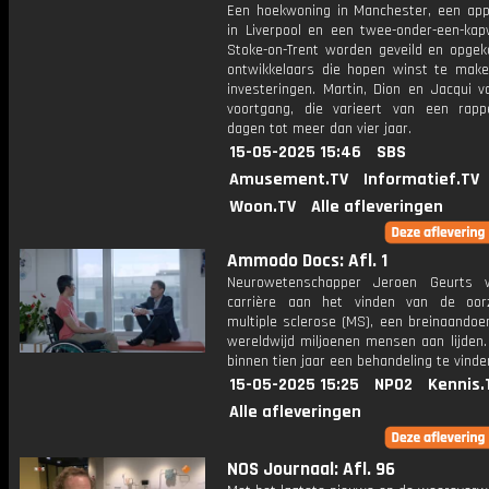
Een hoekwoning in Manchester, een ap
in Liverpool en een twee-onder-een-kap
Stoke-on-Trent worden geveild en opgek
ontwikkelaars die hopen winst te mak
investeringen. Martin, Dion en Jacqui v
voortgang, die varieert van een rapp
dagen tot meer dan vier jaar.
15-05-2025 15:46
SBS
Amusement.TV
Informatief.TV
Woon.TV
Alle afleveringen
Ammodo Docs: Afl. 1
Neurowetenschapper Jeroen Geurts w
carrière aan het vinden van de oor
multiple sclerose (MS), een breinaandoe
wereldwijd miljoenen mensen aan lijden.
binnen tien jaar een behandeling te vinde
15-05-2025 15:25
NPO2
Kennis.
Alle afleveringen
NOS Journaal: Afl. 96