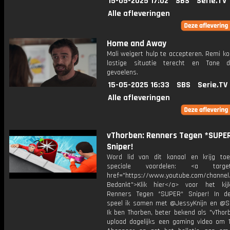
15-05-2025 17:02
SBS
Serie.TV
Alle afleveringen
Home and Away
Mali weigert hulp te accepteren. Remi k
lastige situatie terecht en Tane d
gevoelens.
15-05-2025 16:33
SBS
Serie.TV
Alle afleveringen
vThorben: Renners Tegen *SUPE
Sniper!
Word lid van dit kanaal en krijg to
speciale voordelen: <a target=
href="https://www.youtube.com/channel
Bedankt">Klik hier</a> voor het ki
Renners Tegen *SUPER* Sniper! In d
speel ik samen met @JessyKnijn en @Sa
Ik ben Thorben, beter bekend als "vThor
upload dagelijks een gaming video om 1