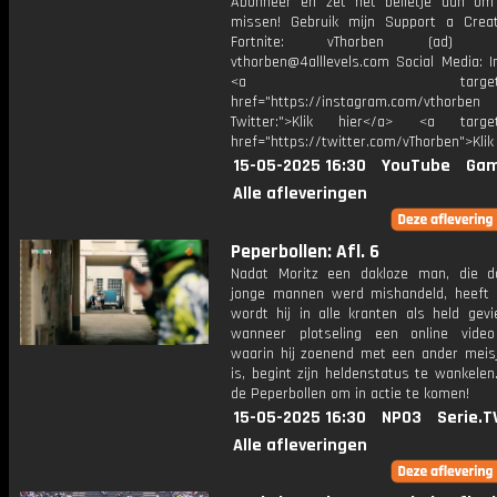
Abonneer en zet het belletje aan om
missen! Gebruik mijn Support a Crea
Fortnite: vThorben (ad) Bu
vthorben@4alllevels.com Social Media: I
<a target="_bl
href="https://instagram.com/vthorben
Twitter:">Klik hier</a> <a target=
href="https://twitter.com/vThorben">Klik
15-05-2025 16:30
YouTube
Gam
Alle afleveringen
Peperbollen: Afl. 6
Nadat Moritz een dakloze man, die 
jonge mannen werd mishandeld, heeft 
wordt hij in alle kranten als held gevi
wanneer plotseling een online video
waarin hij zoenend met een ander meisj
is, begint zijn heldenstatus te wankelen.
de Peperbollen om in actie te komen!
15-05-2025 16:30
NPO3
Serie.T
Alle afleveringen