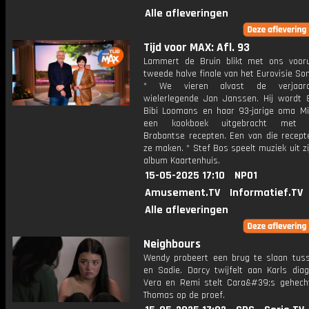
Alle afleveringen
Tijd voor MAX: Afl. 93
Lammert de Bruin blikt met ons voor
tweede halve finale van het Eurovisie Son
* We vieren alvast de verjaar
wielerlegende Jan Janssen. Hij wordt 8
Bibi Loomans en haar 93-jarige oma M
een kookboek uitgebracht met k
Brabantse recepten. Een van die recep
ze maken. * Stef Bos speelt muziek uit z
album Kaartenhuis.
15-05-2025 17:10
NPO1
Amusement.TV
Informatief.TV
Alle afleveringen
Neighbours
Wendy probeert een brug te slaan tus
en Sadie. Darcy twijfelt aan Karls dia
Vera en Remi stelt Cara&#39;s gehech
Thomas op de proef.