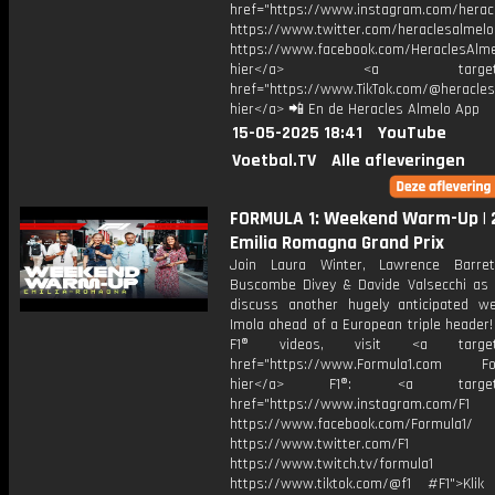
href="https://www.instagram.com/herac
https://www.twitter.com/heraclesalmelo
https://www.facebook.com/HeraclesAlmel
hier</a> <a target="_
href="https://www.TikTok.com/@heracles
hier</a> 📲 En de Heracles Almelo App
15-05-2025 18:41
YouTube
Voetbal.TV
Alle afleveringen
FORMULA 1: Weekend Warm-Up | 
Emilia Romagna Grand Prix
Join Laura Winter, Lawrence Barret
Buscombe Divey & Davide Valsecchi as
discuss another hugely anticipated w
Imola ahead of a European triple header
F1® videos, visit <a target="
href="https://www.Formula1.com Fol
hier</a> F1®: <a target="_
href="https://www.instagram.com/F1
https://www.facebook.com/Formula1/
https://www.twitter.com/F1
https://www.twitch.tv/formula1
https://www.tiktok.com/@f1 #F1">Klik