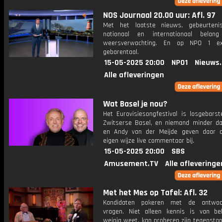
NOS Journaal 20.00 uur: Afl. 97
Met het laatste nieuws, gebeurteni
nationaal en internationaal bela
weersverwachting. En op NPO 1 e
gebarentaal.
15-05-2025 20:00
NPO1
Nieuws
Alle afleveringen
Wat Basel je nou?
Het Eurovisiesongfestival is losgebarst
Zwitserse Basel, en niemand minder d
en Andy van der Meijde geven daar 
eigen wijze live commentaar bij.
15-05-2025 20:00
SBS
Amusement.TV
Alle afleveringe
Met het Mes op Tafel: Afl. 32
Kandidaten pokeren met de antwo
vragen. Niet alleen kennis is van be
weinig weet, kan proberen zijn tegensta