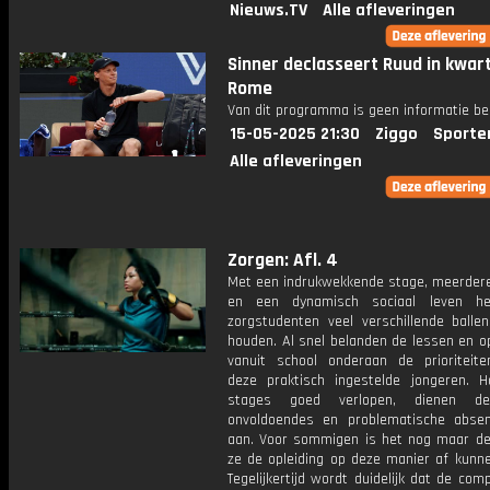
Nieuws.TV
Alle afleveringen
Sinner declasseert Ruud in kwart
Rome
Van dit programma is geen informatie be
15-05-2025 21:30
Ziggo
Sporte
Alle afleveringen
Zorgen: Afl. 4
Met een indrukwekkende stage, meerdere
en een dynamisch sociaal leven h
zorgstudenten veel verschillende balle
houden. Al snel belanden de lessen en o
vanuit school onderaan de prioriteiten
deze praktisch ingestelde jongeren. 
stages goed verlopen, dienen d
onvoldoendes en problematische absen
aan. Voor sommigen is het nog maar de
ze de opleiding op deze manier af kunn
Tegelijkertijd wordt duidelijk dat de com