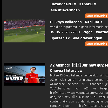
Gezondheid.TV
Kennis.TV
Alle afleveringen
HL Rayo Vallecano - Real Betis
Van dit programma is geen informatie be
15-05-2025 22:00
Ziggo
Voetba
Sporten.TV
Alle afleveringen
AZ Alkmaar: 🇲🇽 Our new guy: 
Chávez | Interview
Mateo Chávez tekende donderdag zijn con
AZ en sluit vanaf het nieuwe seizoen a
Alkmaarse selectie. ✅ Abonneer j
YouTube-kanaal van AZ! <a target=
href="http://www.youtube.com/subscript
add_user=aztv 💯">Klik hier</a> Voor e
content kijk dan op de videopagina v
target="_blank" href="https://az.nl/vi