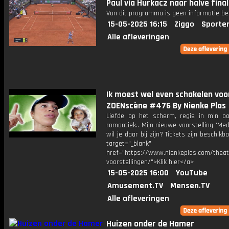
Paul via Hurkacz naar halve fin
Van dit programma is geen informatie be
15-05-2025 16:15
Ziggo
Sporte
Alle afleveringen
Ik moest wel even schakelen voo
ZOENscène #476 By Nienke Plas
Liefde op het scherm, regie in m’n oo
romantiek.. Mijn nieuwe voorstelling 'Mede
wil je daar bij zijn? Tickets zijn beschikb
target="_blank"
href="https://www.nienkeplas.com/theat
voorstellingen/">Klik hier</a>
15-05-2025 16:00
YouTube
Amusement.TV
Mensen.TV
Alle afleveringen
Huizen onder de Hamer