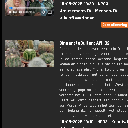
15-05-2025 19:20
NPO3
Amusement.TV
Mensen.TV
Alle afleveringen
BinnensteBuiten: Afl. 92
Senna en Jelle bouwen een klein Fries 
tot hun eerste paleisje. Vanuit de tuin
in de zomer iedere ochtend begroet
koeien en binnen in huis is het na een h
een creatieve plek. * Chef-kok Sharon 
rol van flatbread met geitenkaasmouss
honing en walnoten, met een fr
aardappelsalade. * In het Westla
voormalig paprikateler Aad een hele b
verzameling: 10.000 cactussen. * Kunsth
Geert Pruiksma bezoekt een hoopvol 
van Marcel Pinas, waarin het Surinaamse
een belangrijke rol speelt. Het staat
behoud van de Marron-identiteit.
15-05-2025 19:10
NPO2
Kennis.