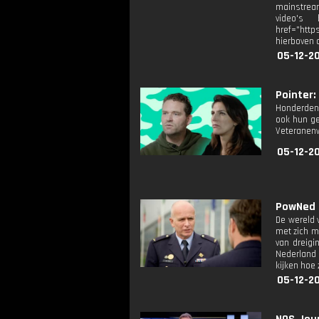
mainstream
video's
href="http
hierboven 
05-12-2
Pointer: 
Honderden 
ook hun ge
Veteranenw
05-12-2
PowNed o
De wereld 
met zich m
van dreigi
Nederland 
kijken hoe 
05-12-2