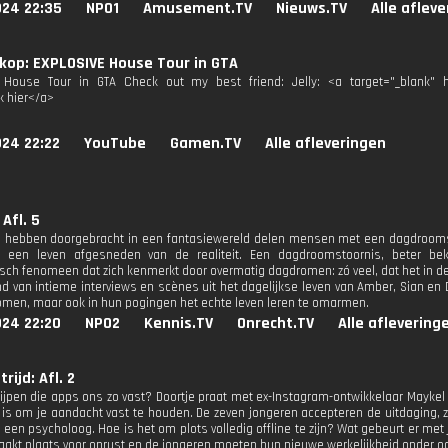
024 22:35
NPO1
Amusement.TV
Nieuws.TV
Alle aflev
kop: EXPLOSIVE House Tour in GTA
 House Tour in GTA Check out my best friend: Jelly: <a target="_blank" hr
k hier</a>
024 22:22
YouTube
Gamen.TV
Alle afleveringen
Afl. 5
e hebben doorgebracht in een fantasiewereld delen mensen met een dagdroomsto
n een leven afgesneden van de realiteit. Een dagdroomstoornis, beter be
sch fenomeen dat zich kenmerkt door overmatig dagdromen: zó veel, dat het in d
d van intieme interviews en scènes uit het dagelijkse leven van Amber, Sian 
men, maar ook in hun pogingen het echte leven leren te omarmen.
024 22:20
NPO2
Kennis.TV
Onrecht.TV
Alle aflevering
rijd: Afl. 2
jpen die apps ons zo vast? Doortje praat met ex-Instagram-ontwikkelaar Maykel
is om je aandacht vast te houden. De zeven jongeren accepteren de uitdaging, 
een psycholoog. Hoe is het om plots volledig offline te zijn? Wat gebeurt er met 
maakt plaats voor onrust en de jongeren moeten hun nieuwe werkelijkheid onder og