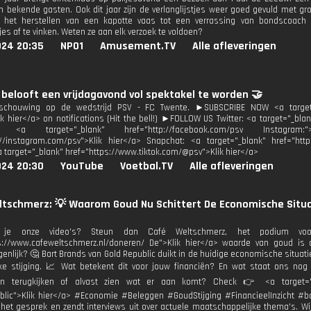
 bekende gasten. Ook dit jaar zijn de verlanglijstjes weer goed gevuld met gro
, het herstellen van een kapotte vaas tot een verrassing van bondscoach
tjes af te vinken. Weten ze aan elk verzoek te voldoen?
024 20:35
NPO1
Amusement.TV
Alle afleveringen
 belooft een vrijdagavond vol spektakel te worden 🤝
schouwing op de wedstrijd PSV - FC Twente. ►SUBSCRIBE NOW <a target="
k hier</a> on notifications (Hit the bell!) ►FOLLOW US Twitter: <a target="_blan
: <a target="_blank" href="http://facebook.com/psv Instagram
://instagram.com/psv">Klik hier</a> Snapchat: <a target="_blank" href="htt
a target="_blank" href="https://www.tiktok.com/@psv">Klik hier</a>
024 20:30
YouTube
Voetbal.TV
Alle afleveringen
tschmerz: 💡 Waarom Goud Nu Schittert De Economische Situa
 je onze video's? Steun dan Café Weltschmerz, het podium voor 
s://www.cafeweltschmerz.nl/doneren/ De">Klik hier</a> waarde van goud is 
enlijk? 🤔 Bart Brands van Gold Republic duikt in de huidige economische situati
ke stijging. 📈 Wat betekent dit voor jouw financiën? En wat staat ons nog
gen terugkijken of alvast zien wat er aan komt? Check 👉 <a target="_bl
lic">Klik hier</a> #Economie #Beleggen #GoudStijging #FinancieelInzicht #ba
 het gesprek en zendt interviews uit over actuele maatschappelijke thema's. Wi