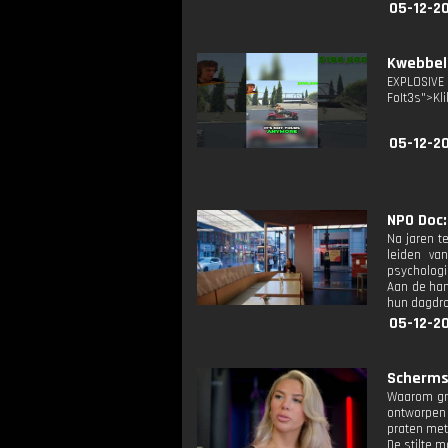
05-12-2
Kwebbel
EXPLOSIVE
FoIt3s">Kli
05-12-2
NPO Doc: 
Na jaren t
leiden va
psychologi
Aan de han
hun dagdro
05-12-2
Schermst
Waarom gri
ontworpen 
praten met 
De stilte 