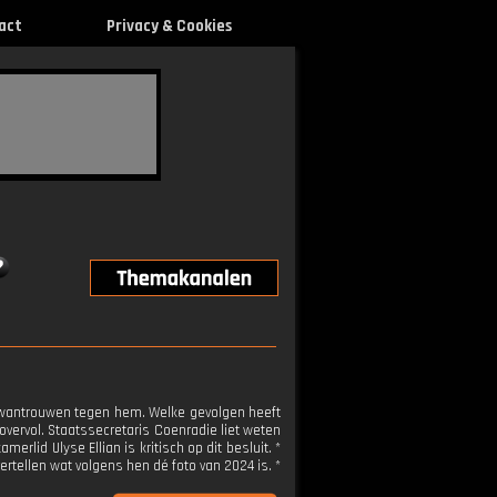
act
Privacy & Cookies
n wantrouwen tegen hem. Welke gevolgen heeft
 overvol. Staatssecretaris Coenradie liet weten
rlid Ulyse Ellian is kritisch op dit besluit. *
rtellen wat volgens hen dé foto van 2024 is. *