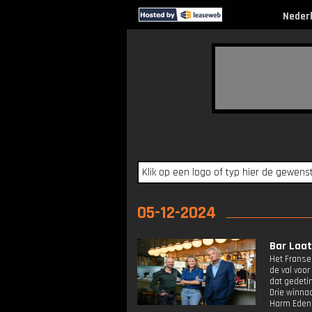
Neder
05-12-2024
Bar Laat:
Het Franse
de val voor
dat gedetin
Drie winnaa
Harm Edens 