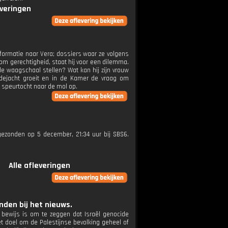
everingen
nformatie naar Vera; dossiers waar ze volgens
om gerechtigheid, staat hij voor een dilemma.
 de waagschaal stellen? Wat kan hij zijn vrouw
udejacht groeit en in de Kamer de vraag om
 speurtocht naar de mol op.
itgezonden op 5 december, 21:34 uur bij SBS6.
Alle afleveringen
den bij het nieuws.
 bewijs is om te zeggen dat Israël genocide
et doel om de Palestijnse bevolking geheel of