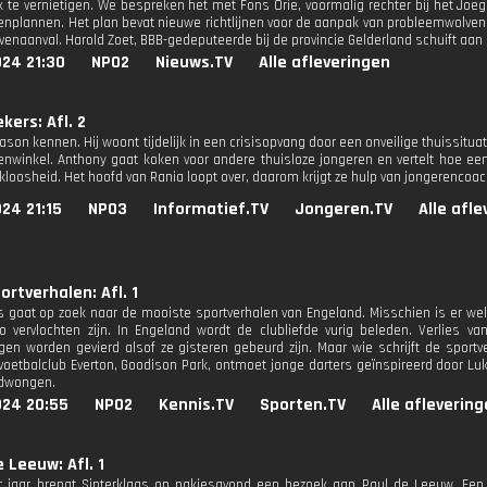
jk te vernietigen. We bespreken het met Fons Orie, voormalig rechter bij het Joe
enplannen. Het plan bevat nieuwe richtlijnen voor de aanpak van probleemwolve
enaanval. Harold Zoet, BBB-gedeputeerde bij de provincie Gelderland schuift aan 
024 21:30
NPO2
Nieuws.TV
Alle afleveringen
kers: Afl. 2
son kennen. Hij woont tijdelijk in een crisisopvang door een onveilige thuissitua
enwinkel. Anthony gaat koken voor andere thuisloze jongeren en vertelt hoe een b
kloosheid. Het hoofd van Rania loopt over, daarom krijgt ze hulp van jongerencoac
24 21:15
NPO3
Informatief.TV
Jongeren.TV
Alle afl
rtverhalen: Afl. 1
 gaat op zoek naar de mooiste sportverhalen van Engeland. Misschien is er we
 zo vervlochten zijn. In Engeland wordt de clubliefde vurig beleden. Verlies
gen worden gevierd alsof ze gisteren gebeurd zijn. Maar wie schrijft de spor
voetbalclub Everton, Goodison Park, ontmoet jonge darters geïnspireerd door Lu
dwongen.
024 20:55
NPO2
Kennis.TV
Sporten.TV
Alle afleverin
e Leeuw: Afl. 1
r jaar brengt Sinterklaas op pakjesavond een bezoek aan Paul de Leeuw. Een h