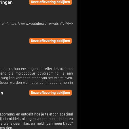
eringen
ef="https://www.youtube.com/watch?v=VIyl-
ornis hun ervaringen en reflecties over het
kend als maladaptive daydreaming, is een
e weg kan komen te staan van het echte leven.
en Dusan worden we niet alleen meegenomen in
en
 Loomans en ontdekt hoe je telefoon speciaal
zijn inmiddels al dagen zonder hun scherm en
je als je geen likes en meldingen meer krijgt?
en zien.