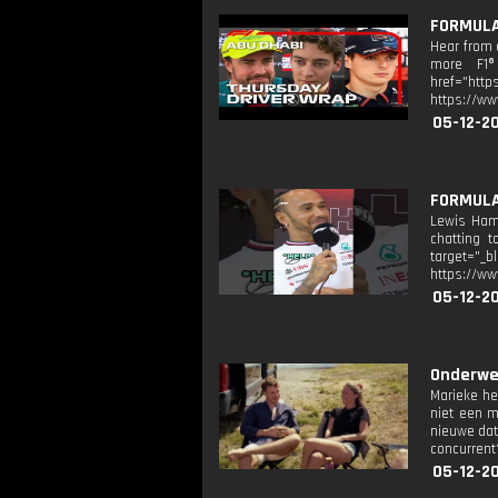
FORMULA 
Hear from 
more F1® 
href="http
https://ww
05-12-2
FORMULA 
Lewis Hami
chatting t
target="
https://ww
05-12-2
Onderweg
Marieke he
niet een m
nieuwe date
concurrent
05-12-2