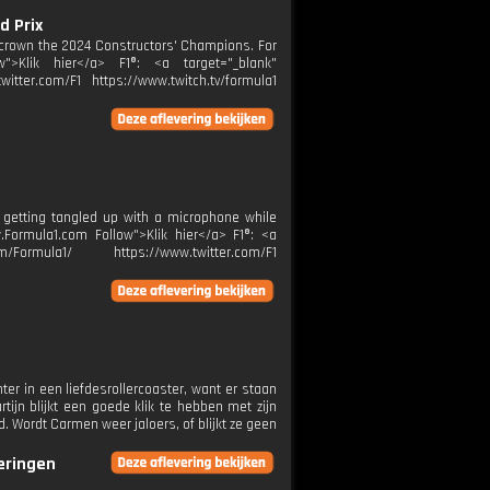
d Prix
ly crown the 2024 Constructors' Champions. For
w">Klik hier</a> F1®: <a target="_blank"
itter.com/F1 https://www.twitch.tv/formula1
 getting tangled up with a microphone while
.Formula1.com Follow">Klik hier</a> F1®: <a
m/Formula1/ https://www.twitter.com/F1
er in een liefdesrollercoaster, want er staan
ijn blijkt een goede klik te hebben met zijn
d. Wordt Carmen weer jaloers, of blijkt ze geen
veringen