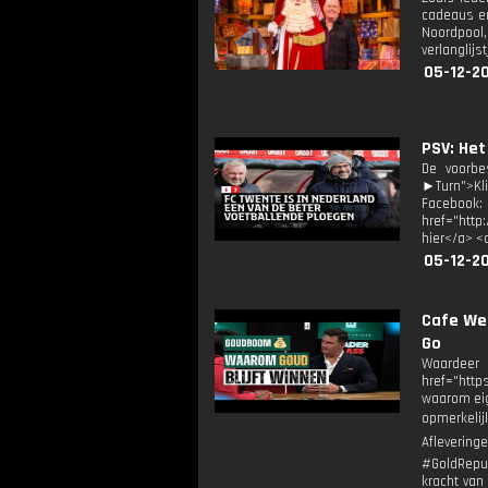
cadeaus en
Noordpool
verlanglijs
05-12-2
PSV: Het
De voorbe
►Turn">Kli
Facebook
href="http
hier</a> <
05-12-2
Cafe Wel
Go
Waardeer
href="http
waarom eig
opmerkelij
Afleverin
#GoldRepub
kracht van