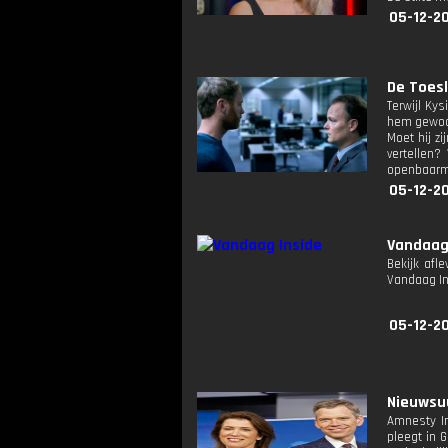
05-12-2
De Toesl
Terwijl Ky
hem gewoon
Moet hij z
vertellen
openbaarma
05-12-2
Vandaag
Bekijk afl
Vandaag I
05-12-2
Nieuwsuu
Amnesty In
pleegt in 