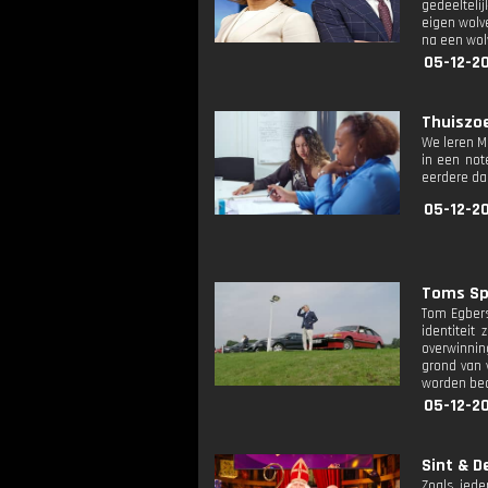
gedeelteli
eigen wolv
na een wolv
05-12-2
Thuiszoe
We leren Ma
in een not
eerdere da
05-12-20
Toms Spo
Tom Egbers
identiteit
overwinnin
grond van 
worden be
05-12-2
Sint & D
Zoals iede