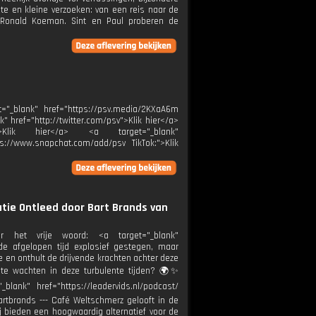
te en kleine verzoeken: van een reis naar de
 Ronald Koeman. Sint en Paul proberen de
_blank" href="https://psv.media/2KXaA6m
k" href="http://twitter.com/psv">Klik hier</a>
:">Klik hier</a> <a target="_blank"
ps://www.snapchat.com/add/psv TikTok:">Klik
tie Ontleed door Bart Brands van
het vrije woord: <a target="_blank"
de afgelopen tijd explosief gestegen, maar
e en onthult de drijvende krachten achter deze
 te wachten in deze turbulente tijden? 🌍✨
ank" href="https://leadervids.nl/podcast/
rtbrands --- Café Weltschmerz gelooft in de
j bieden een hoogwaardig alternatief voor de