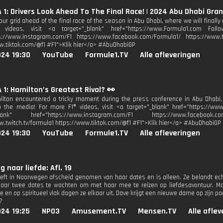
1: Drivers Look Ahead To The Final Race! | 2024 Abu Dhabi Gran
our grid ahead of the final race of the season in Abu Dhabi, where we will final
videos, visit <a target="_blank" href="https://www.Formula1.com Follo
s://www.instagram.com/F1 https://www.facebook.com/Formula1/ https://www.tw
w.tiktok.com/@f1 #F1">Klik hier</a> #AbuDhabiGP
024 19:30
YouTube
Formule1.TV
Alle afleveringen
1: Hamilton’s Greatest Rival? 👀
lton encountered a tricky moment during the press conference in Abu Dhabi,
o the media! For more F1® videos, visit <a target="_blank" href="https://www
_blank" href="https://www.instagram.com/F1 https://www.facebook.co
w.twitch.tv/formula1 https://www.tiktok.com/@f1 #F1">Klik hier</a> #AbuDhabiGP
024 19:30
YouTube
Formule1.TV
Alle afleveringen
 naar liefde: Afl. 19
eft in Noorwegen afscheid genomen van haar dates en is alleen. Ze belandt echt
aar twee dates te wachten om met haar mee te reizen op liefdesavontuur. Mart
 en op spiritueel vlak dagen ze elkaar uit. Dave krijgt een nieuwe dame op zijn pa
?
024 19:25
NPO3
Amusement.TV
Mensen.TV
Alle afle