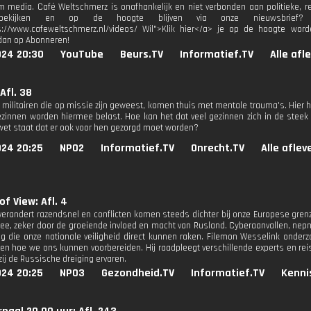
 media. Café Weltschmerz is onafhankelijk en niet verbonden aan politieke, rel
 bekijken en op de hoogte blijven via onze nieuwsbrief?
s://www.cafeweltschmerz.nl/videos/ Wil">Klik hier</a> je op de hoogte wor
dan op Abonneren!
024 20:30
YouTube
Beurs.TV
Informatief.TV
Alle afl
Afl. 38
militairen die op missie zijn geweest, komen thuis met mentale trauma's. Hier 
zinnen worden hiermee belast. Hoe kan het dat veel gezinnen zich in de steek g
et staat dat er ook voor hen gezorgd moet worden?
024 20:25
NPO2
Informatief.TV
Onrecht.TV
Alle aflev
f View: Afl. 4
verandert razendsnel en conflicten komen steeds dichter bij onze Europese grenz
ee, zeker door de groeiende invloed en macht van Rusland. Cyberaanvallen, nepnie
ng die onze nationale veiligheid direct kunnen raken. Filemon Wesselink onderz
en hoe we ons kunnen voorbereiden. Hij raadpleegt verschillende experts en rei
zij de Russische dreiging ervaren.
024 20:25
NPO3
Gezondheid.TV
Informatief.TV
Kenni