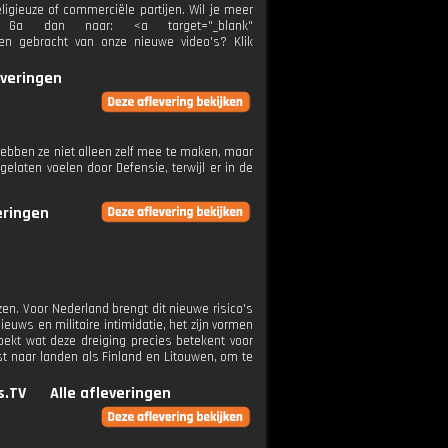
igieuze of commerciële partijen. Wil je meer
 Ga dan naar: <a target="_blank"
den gebracht van onze nieuwe video's? Klik
everingen
hebben ze niet alleen zelf mee te maken, maar
elaten voelen door Defensie, terwijl er in de
eringen
en. Voor Nederland brengt dit nieuwe risico's
uws en militaire intimidatie, het zijn vormen
oekt wat deze dreiging precies betekent voor
st naar landen als Finland en Litouwen, om te
s.TV
Alle afleveringen