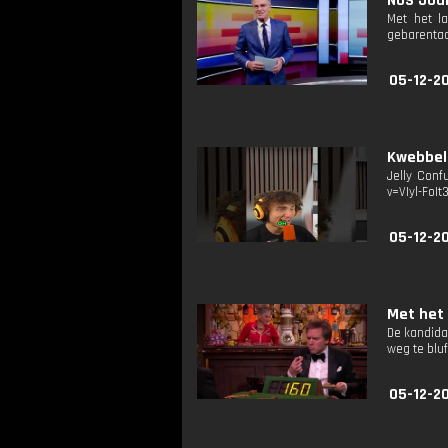
NOS Jour
Met het l
gebarentaa
05-12-2
Kwebbel
Jelly Conf
v=VIyl-FoIt
05-12-2
Met het 
De kandida
weg te blu
05-12-2