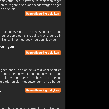
goslaviëtribunaal. * Provincies stemmen tegen
n en strengere eisen voor schadevergoedingen
in de studio.
tie. Ondanks zijn ups en downs, loopt hij stage
alletjespistool zijn redding was tijdens zijn
h Nancy. En ze heeft ook nog een nieuwtje.
everingen
l geen ander land op de wereld waar sport en
 van lang geleden wordt nu nog gevoeld, oude
tverhalen van morgen? Tom bezoekt de heilige
ke Littler en ziet met bewondering hoe bergen
gen
eerlijk avondje vol verrassingen, bijzondere