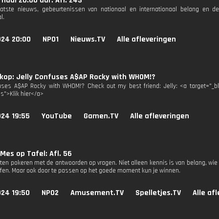
naal 20.00 uur: Afl. 243
aatste nieuws, gebeurtenissen van nationaal en internationaal belang en d
l.
024 20:00
NPO1
Nieuws.TV
Alle afleveringen
kop: Jelly Confuses A$AP Rocky with WHOM!?
uses A$AP Rocky with WHOM!? Check out my best friend: Jelly: <a target="_b
3s">Klik hier</a>
024 19:55
YouTube
Gamen.TV
Alle afleveringen
Mes op Tafel: Afl. 56
ten pokeren met de antwoorden op vragen. Niet alleen kennis is van belang, wie
ffen. Maar ook door te passen op het goede moment kun je winnen.
024 19:50
NPO2
Amusement.TV
Spelletjes.TV
Alle af