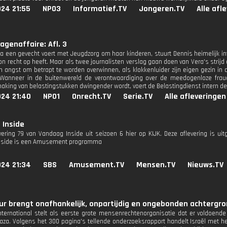
024 21:55
NPO3
Informatief.TV
Jongeren.TV
Alle afl
agenaffaire: Afl. 3
sia een gevecht voert met Jeugdzorg om haar kinderen, stuurt Dennis heimelijk i
 recht op heeft. Maar als twee journalisten verslag gaan doen van Vera's strijd 
ijn angst om betrapt te worden overwinnen, als klokkenluider zijn eigen gezin in
? Wanneer in de buitenwereld de verontwaardiging over de meedogenloze fra
king van belastingstukken dwingender wordt, voert de Belastingdienst intern de
024 21:40
NPO1
Onrecht.TV
Serie.TV
Alle afleveringen
 Inside
evering 79 van Vandaag Inside uit seizoen 6 hier op KIJK. Deze aflevering is u
nside is een Amusement programma
024 21:34
SBS
Amusement.TV
Mensen.TV
Nieuws.TV
r brengt onafhankelijk, onpartijdig en ongebonden achtergron
ternational stelt als eerste grote mensenrechtenorganisatie dat er voldoende
Gaza. Volgens het 300 pagina's tellende onderzoeksrapport handelt Israël met h