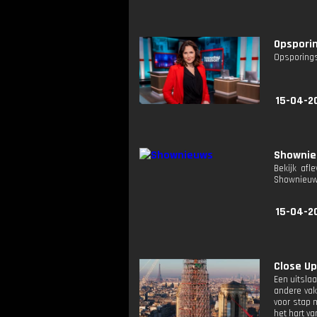
Opsporin
Opsporings
15-04-2
Showni
Bekijk afl
Shownieuw
15-04-2
Close Up:
Een uitsla
andere vak
voor stap 
het hart va