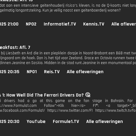
dat aan een intensieve geitenhouderij risico's kleven, is na de Q-koorts niet la
elmatig longontsteking. Kun je veilig naast een geitenboerderij wonen?
025 21:00
NPO2
Informatief.TV
Kennis.TV
Alle afleve
eakfast: Afl. 7
 bij Liesbeth en Ard die in een piepklein dorpje in Noord-Brabant een B&B me
ijngaard om de hoek. Dan is het tijd voor Zeeland. Grace en Octavio runnen twee
endinnen Jeanine en Saskia. Midden in de stad runt Jeanine in een monumentaal 
025 20:35
NPO1
Reis.TV
Alle afleveringen
1: How Well Did The Ferrari Drivers Do? 🤔
ri drivers had a go at this game on the fan stage in Bahrain. For mo
tps://www.Formula1.com Follow">Klik hier</a> F1®: <a target="_blan
w.facebook.com/Formula1/ https://www.twitter.com/F1 https://www.twitch.tv/fo
025 20:30
YouTube
Formule1.TV
Alle afleveringen