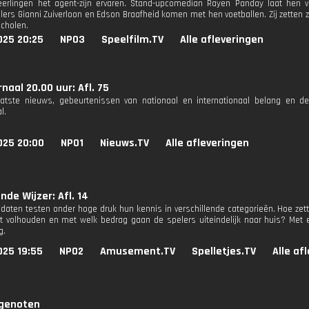
eerlingen het agent-zijn ervaren. Stand-upcomedian Rayen Panday laat hen ve
llers Gianni Zuiverloon en Edson Braafheid komen met hen voetballen. Zij zetten 
scholen.
025 20:25
NPO3
Speelfilm.TV
Alle afleveringen
naal 20.00 uur: Afl. 75
aatste nieuws, gebeurtenissen van nationaal en internationaal belang en d
l.
025 20:00
NPO1
Nieuws.TV
Alle afleveringen
nde Wijzer: Afl. 14
daten testen onder hoge druk hun kennis in verschillende categorieën. Hoe zette
t volhouden en met welk bedrag gaan de spelers uiteindelijk naar huis? Met 
g.
025 19:55
NPO2
Amusement.TV
Spelletjes.TV
Alle af
genoten