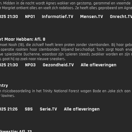
n. Midden in de nacht wordt Agnes wakker van gestamp, gerammel en vreemde ri
r Margriet ontkent alles en voelt zich radeloos. Ze heeft alles geprobeerd om Agn
025 21:30
NPO1
Informatief.TV
Mensen.TV
Onrecht.T
et Maar Hebben: Afl. 8
et Noah (18), die zichzelf heeft leren praten zonder stembanden. Bij haar geb
 operatie raakten haar stembanden blijvend beschadigd. Toch zorgt Noah ervo
ve spierziekte Duchenne, waardoor zijn spieren steeds zwakker worden en zijn
s gaat hij op zoek naar nieuwe sneakers.
025 21:30
NPO3
Gezondheid.TV
Alle afleveringen
ntry
n risicobeoordeling in het Trinity National Forest wagen Bode en Jake zich aa
r lawines.
025 21:26
SBS
Serie.TV
Alle afleveringen
 kwestie: Afl. 13