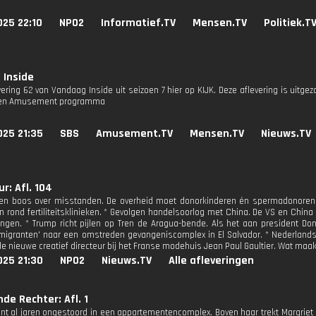
025 22:10
NPO2
Informatief.TV
Mensen.TV
Politiek.T
 Inside
vering 62 van Vandaag Inside uit seizoen 7 hier op KIJK. Deze aflevering is uitge
 een Amusement programma
025 21:35
SBS
Amusement.TV
Mensen.TV
Nieuws.TV
r: Afl. 104
n boos over misstanden. De overheid moet donorkinderen én spermadonoren zo
 rond fertiliteitsklinieken. * Gevolgen handelsoorlog met China. De VS en Chi
ingen. * Trump richt pijlen op Tren de Aragua-bende. Als het aan president Dona
 migranten' naar een omstreden gevangeniscomplex in El Salvador. * Nederlandse
de nieuwe creatief directeur bij het Franse modehuis Jean Paul Gaultier. Wat maak
025 21:30
NPO2
Nieuws.TV
Alle afleveringen
nde Rechter: Afl. 1
t al jaren ongestoord in een appartementencomplex. Boven haar trekt Margriet