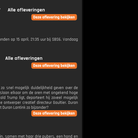
V
Alle afleveringen
zonden op 15 april, 21:35 uur bij SBS6. Vandaag
Alle afleveringen
 snel mogelijk duidelijkheid geven over de
na slaan elkaar om de oren met ongekend hoge
ld Trump ligt, deporteert hij zoveel mogelijk
 ontwerper creatief directeur Gaultier. Duran
t Duran Lantink zo bijzonder?
 in, samen met haar drie pubers, een hond en