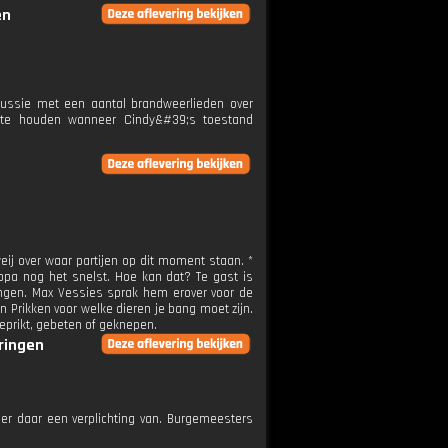
en
scussie met een aantal brandweerlieden over
e te houden wanneer Cindy&#39;s toestand
eij over waar partijen op dit moment staan. *
pa nog het snelst. Hoe kan dat? Te gast is
ingen. Max Vessies sprak hem erover voor de
 Prikken voor welke dieren je bang moet zijn.
geprikt, gebeten of geknepen.
eringen
er daar een verplichting van. Burgemeesters