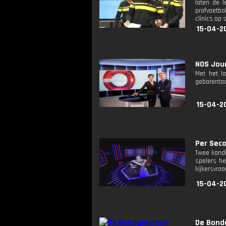
laten de l
profvoetba
clinics op 
15-04-2
NOS Jour
Met het l
gebarentaa
15-04-2
Per Seco
Twee kandi
spelers he
kijkersvraa
15-04-2
De Bond