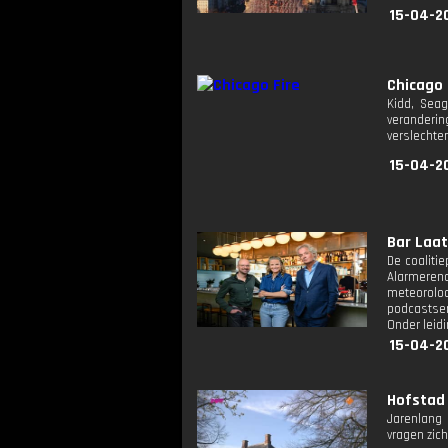
15-04-2
Chicago 
Kidd, Seag
veranderi
verslechter
15-04-2
Bar Laat:
De coaliti
Alarmerend
meteoroloo
podcastser
Onder leidi
15-04-2
Hofstad 
Jarenlang 
vragen zich