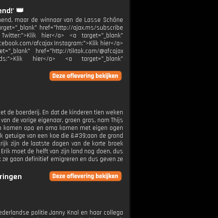
end!' 👑
nend, maar de winnaar van de Lasse Schöne
et="_blank" href="http://ajax.ms/subscribe
witter:">Klik hier</a> <a target="_blank"
facebook.com/afcajax Instagram:">Klik hier</a>
t="_blank" href="http://tiktok.com/@afcajax
ads:">Klik hier</a> <a target="_blank"
et de boerderij. En dat de kinderen tien weken
van de vorige eigenaar, groen gras, nam Thijs
weden komen opa en oma komen met eigen ogen
ook getuige van een koe die &#39;aan de grond
rijk zijn de laatste dagen van de korte broek
Erik moet de helft van zijn land nog doen, dus
n: ze gaan definitief emigreren en dus geven ze
eringen
derlandse politie Janny Knol en haar collega