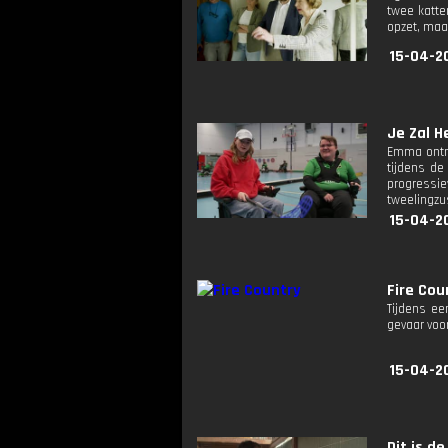
twee katte
opzet, maa
15-04-2
Je Zal H
Emma ontmo
tijdens de
progressie
tweelingzu
15-04-2
Fire Cou
Tijdens ee
gevaar voo
15-04-2
Dit is de