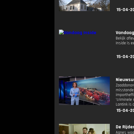
15-04-2
Vandaag
Bekijk afle
Inside is
15-04-2
Nieuwsuu
Zaaddonore
misstanden
importheff
'criminele
Lantink is 
15-04-2
De Rijde
Agnes woon