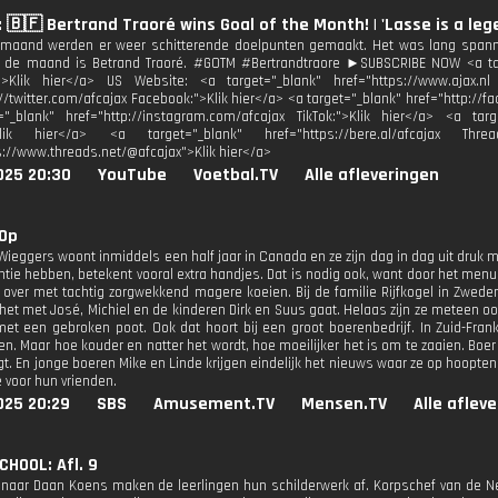
: 🇧🇫 Bertrand Traoré wins Goal of the Month! | 'Lasse is a leg
 maand werden er weer schitterende doelpunten gemaakt. Het was lang span
 de maand is Betrand Traoré. #GOTM #Bertrandtraore ►SUBSCRIBE NOW <a targ
Klik hier</a> US Website: <a target="_blank" href="https://www.ajax.nl T
://twitter.com/afcajax Facebook:">Klik hier</a> <a target="_blank" href="http://
"_blank" href="http://instagram.com/afcajax TikTok:">Klik hier</a> <a targe
Klik hier</a> <a target="_blank" href="https://bere.al/afcajax Thre
s://www.threads.net/@afcajax">Klik hier</a>
025 20:30
YouTube
Voetbal.TV
Alle afleveringen
 Op
Wieggers woont inmiddels een half jaar in Canada en ze zijn dag in dag uit druk m
tie hebben, betekent vooral extra handjes. Dat is nodig ook, want door het menu 
f over met tachtig zorgwekkend magere koeien. Bij de familie Rijfkogel in Z
 het met José, Michiel en de kinderen Dirk en Suus gaat. Helaas zijn ze meteen 
met een gebroken poot. Ook dat hoort bij een groot boerenbedrijf. In Zuid-Frank
n. Maar hoe kouder en natter het wordt, hoe moeilijker het is om te zaaien. Boer 
ngt. En jonge boeren Mike en Linde krijgen eindelijk het nieuws waar ze op hoopte
 voor hun vrienden.
025 20:29
SBS
Amusement.TV
Mensen.TV
Alle aflev
HOOL: Afl. 9
naar Daan Koens maken de leerlingen hun schilderwerk af. Korpschef van de Ne