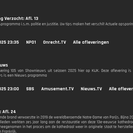
g Verzocht: Afl. 13
programma i.s.m. politie en justitie. Uw tips maken het verschil! Actuele opspori
025 23:35
NPO1
Onrecht.TV
Alle afleveringen
euws
evering 105 van Shownieuws uit seizoen 2025 hier op KIJK. Deze aflevering is 
s is een Nieuws programma
025 23:00
SBS
Amusement.TV
Nieuws.TV
Alle afleve
 Afl. 24
ande brand verwoestte in 2019 de wereldberoemde Notre-Dame van Parijs. Bijna 20
lieden werkten zes jaar lang aan de restauratie van deze 13e-eeuwse kathedraa
meegenomen in het proces om de kathedraal weer in originele staat te herstellen.
n Frankrijk.