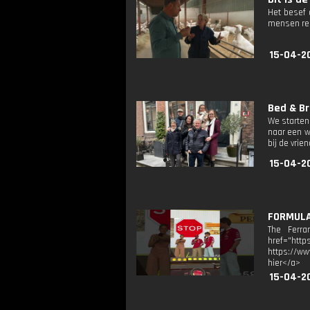
Het besef 
mensen reg
15-04-2
Bed & Br
We starten
naar een w
bij de vri
15-04-2
FORMULA 
The Ferra
href="ht
https://ww
hier</a>
15-04-2