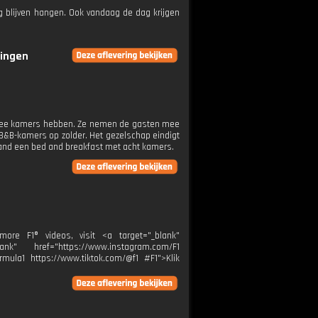
ng blijven hangen. Ook vandaag de dag krijgen
ringen
t twee kamers hebben. Ze nemen de gasten mee
 B&B-kamers op zolder. Het gezelschap eindigt
pand een bed and breakfast met acht kamers.
re F1® videos, visit <a target="_blank"
k" href="https://www.instagram.com/F1
rmula1 https://www.tiktok.com/@f1 #F1">Klik