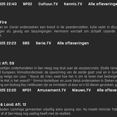
025 22:40
NPO2
Cultuur.TV
Kennis.TV
Alle aflevering
Fire
er en Carver onderzoeken een brand in de paardenstallen. Kylie raakt in di
ngen als gevolg van bezuinigingen. Herrmann worstelt om zichzelf staand
t.
025 22:23
SBS
Serie.TV
Alle afleveringen
 Afl. 59
epartijen onderhandelen in Den Haag nog druk over de voorjaarsnota. Elodie Verw
 Europees klimaatonderzoek: de opwarming van de aarde gaat snel en in Euro
g Helga van Leur. * Royce de Vries weet hoe het is om te leven met bedreig
ie Wat is het waard? * Emma Wortelboer en Jurre Geluk onderzoeken in Steken en
ng van bioloog Roy Veldhuizen zijn ze inmiddels al door zo'n 50 dieren gestoken, 
025 22:20
NPO1
Amusement.TV
Nieuws.TV
Alle aflev
& Land: Afl. 12
boden sommige gemeenten vrijwillig extra opvang aan. Nu maakt minister Fab
 af of Den Haag nog voeling heeft met de realiteit.