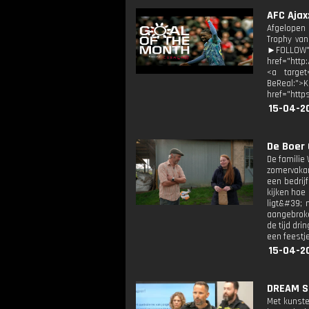
AFC Ajax
Afgelopen
Trophy van
►FOLLOW">
href="http
<a target=
BeReal:">
href="http
15-04-2
De Boer
De familie 
zomervakan
een bedrij
kijken hoe
ligt&#39; 
aangebroke
de tijd dri
een feestje
15-04-2
DREAM SC
Met kunste