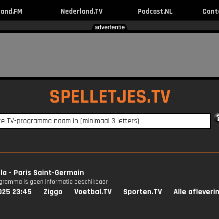
land.FM
Nederland.TV
Podcast.NL
Cont
SPELLETJES.TV
lla - Paris Saint-Germain
ogramma is geen informatie beschikbaar
025 23:45
Ziggo
Voetbal.TV
Sporten.TV
Alle afleveri