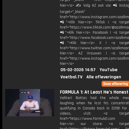
hier</a> ✍ Volg AZ ook via: 📲 Insta
target="_blank"
href="http://www.instagram.com/azalkm
📲">Klik hier</a> TikTok | <a target
href="https://www.tiktok.com/@azalkma
📲">Klik hier</a> Facebook | <a target
href="http://www.facebook.com/azalkma
📲">Klik hier</a> X | <a target=
href="http://www.twitter.com/azalkmaar
hier</a> AZ Vrouwen | <a target=
href="http://www.instagram.com/azalkma
hier</a>
05-02-2026 14:57
YouTube
Voetbal.TV
Alle afleveringen
FORMULA 1: At Least He’s Honest
Valtteri Bottas had the whole me
laughing when he lost his concentrat
qualifying in Canada back in 2018! For
videos, visit: <a target="
href="https://www.Formula1.com Vis
hier</a> our store: <a target=