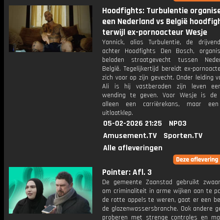
Hoodfights: Turbulentie organis
een Nederland vs België hoodfigh
terwijl ex-pornoacteur Wesje
Yannick, alias Turbulentie, de drijven
achter Hoodfights Den Bosch, organi
beladen straatgevecht tussen Nede
België. Tegelijkertijd bereidt ex-pornoac
zich voor op zijn gevecht. Onder leiding v
Ali is hij vastberaden zijn leven e
wending te geven. Voor Wesje is de 
alleen een carrièrekans, maar een 
uitlaatklep.
05-02-2026 21:25
NPO3
Amusement.TV
Sporten.TV
Alle afleveringen
Pointer: Afl. 3
De gemeente Zaanstad gebruikt zwaa
om criminaliteit in arme wijken aan te 
de rotte appels te weren, gaat er een b
de glazenwassersbranche. Ook andere 
proberen met strenge controles en ma