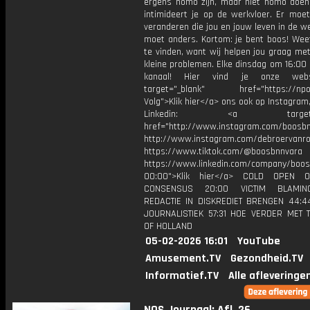
ergens homo zijn, maar niet homo doen
intimideert je op de werkvloer. Er moe
veranderen die jou en jouw leven in de we
moet anders. Kortom: je bent boos! Wee
te vinden, want wij helpen jou graag me
kleine problemen. Elke dinsdag om 16:00 
kanaal! Hier vind je onze webs
target="_blank" href="https://npo3
Volg">Klik hier</a> ons ook op Instagram,
Linkedin: <a target="_
href="http://www.instagram.com/boosb
http://www.instagram.com/debroervanr
https://www.tiktok.com/@boosbnnvara
https://www.linkedin.com/company/boos
00:00">Klik hier</a> COLD OPEN 
CONSENSUS 20:00 VICTIM BLAMIN
REDACTIE IN DISKREDIET BRENGEN 44:
JOURNALISTIEK 57:31 HOE VERDER MET 
OF HOLLAND
05-02-2026 16:01
YouTube
Amusement.TV
Gezondheid.TV
Informatief.TV
Alle afleveringe