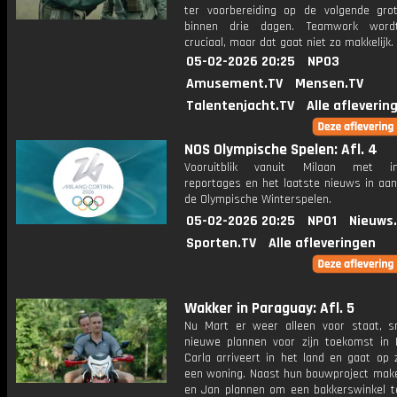
ter voorbereiding op de volgende gro
binnen drie dagen. Teamwork wordt
cruciaal, maar dat gaat niet zo makkelijk.
05-02-2026 20:25
NPO3
Amusement.TV
Mensen.TV
Talentenjacht.TV
Alle afleverin
NOS Olympische Spelen: Afl. 4
Vooruitblik vanuit Milaan met int
reportages en het laatste nieuws in aan
de Olympische Winterspelen.
05-02-2026 20:25
NPO1
Nieuws
Sporten.TV
Alle afleveringen
Wakker in Paraguay: Afl. 5
Nu Mart er weer alleen voor staat, s
nieuwe plannen voor zijn toekomst in 
Carla arriveert in het land en gaat op 
een woning. Naast hun bouwproject mak
en Jan plannen om een bakkerswinkel t