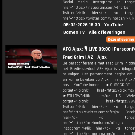
Social Media: Instagram: <a target
href="https://instagram.com/vthorben
Twitter:">Klik hier</a> <a target=
href="https://twitter.com/vThorben">Klik
05-02-2026 16:30
YouTube
Gamen.TV
Alle afleveringen
AFC Ajax: 🎙️ LIVE 09:00 | Perscon
Fred Grim | AZ - Ajax
De persconferentie met Fred Grim in aan
het Eredivisie-duel AZ- Ajax is vrijdagoc
te volgen. Het persmoment begint om 
en kan je bekijken op Ajax.nl, in de Ajax
ons YouTube-kanaal. ►SUBSCRIBE
target="_blank" href="http://ajax.ms/
►FOLLOW">Klik hier</a> US Webs
target="_blank" href="https://www
Twitter:">Klik hier</a> <a target=
href="http://twitter.com/afcajax Facebo
hier</a> <a target="_
href="http://facebook.com/afcajax
Instagram:">Klik hier</a> <a target
href="http://instagram.com/afcajax TikT