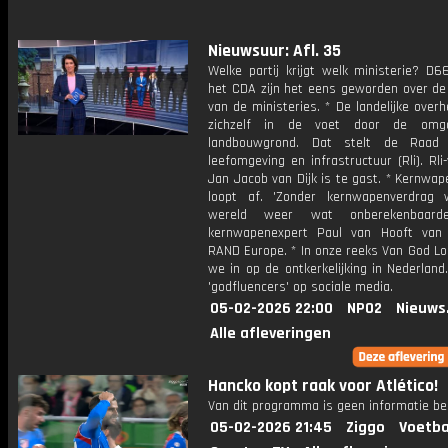
Nieuwsuur: Afl. 35
Welke partij krijgt welk ministerie? D6
het CDA zijn het eens geworden over de 
van de ministeries. * De landelijke overh
zichzelf in de voet door de om
landbouwgrond. Dat stelt de Raad
leefomgeving en infrastructuur (Rli). Rli-
Jan Jacob van Dijk is te gast. * Kernwa
loopt af. 'Zonder kernwapenverdrag
wereld weer wat onberekenbaarde
kernwapenexpert Paul van Hooft van
RAND Europe. * In onze reeks Van God L
we in op de ontkerkelijking in Nederland.
'godfluencers' op sociale media.
05-02-2026 22:00
NPO2
Nieuws
Alle afleveringen
Hancko kopt raak voor Atlético!
Van dit programma is geen informatie be
05-02-2026 21:45
Ziggo
Voetba