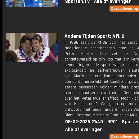
Sporten.TV
Alle afleveringen
Andere Tijden Sport: Afl. 2
In 1996 stelt de KNSB voor het eerst 
Nederlandse schaatscoach aan: de A
Peter Mueller. Die zet de Nede
schaatswereld op zijn kop met zijn ver
benadering van de sport, waarin keihard
explosiviteit en zelfvertrouwen sleut
zijn. Mueller is een kampioenenmaker
een aantal jaren lijkt het kunstje uitgewe
eerste successen volgen mindere pres
raken schaatsers overtraind. Gespro
over het Peter Mueller-effect. Maar klo
wat is dat dan? We gaan op zoek 
antwoord met onder anderen Erben W
Gianni Romme, Marianne Timmer en Muelle
05-02-2026 21:40
NPO1
Sporte
Alle afleveringen