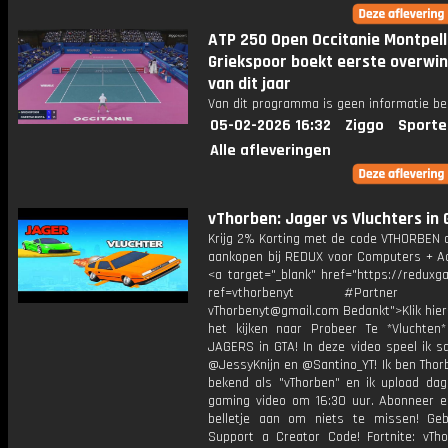
ATP 250 Open Occitanie Montpell
Griekspoor boekt eerste overwi
van dit jaar
Van dit programma is geen informatie be
05-02-2026 16:32
Ziggo
Sporte
Alle afleveringen
vThorben: Jager vs Vluchters in 
Krijg 2% Korting met de code VTHORBEN o
aankopen bij REDUX voor Computers + Ac
<a target="_blank" href="https://reduxg
ref=vthorbenyt #Partner Bu
vThorbenyt@gmail.com Bedankt">Klik hier
het kijken naar Probeer Te *Vluchten*
JAGERS in GTA! In deze video speel ik 
@JessyKnijn en @Santino_YT! Ik ben Thor
bekend als "vThorben" en ik upload dage
gaming video om 16:30 uur. Abonneer e
belletje aan om niets te missen! Geb
Support a Creator Code! Fortnite: vTho