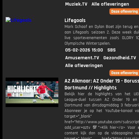
Muziek.TV
Alle afleveringen
Lifegoals
Mark Schaaf en Dylan Boet zijn terug en
aan Lifegoals seizoen 2. Deze week dui
live sportevenementen zoals GLORY 
Olympische Winterspelen.
05-02-2026 15:00
SBS
Amusement.TV
Gezondheid.TV
Alle afleveringen
AZ Alkmaar: AZ Onder 19 - Boruss
Dortmund // Highlights
Bekijk hier de highlights van het U
League-duel tussen AZ Onder 19 en 
Dortmund van dinsdagmiddag 3 februar
Abonneer je op het YouTube-kanaal v
target="_blank"
href="http://www.youtube.com/subscript
add_user=aztv 💯">Klik hier</a> Voor e
content kijk dan op de videopagina v
target="_blank" href="https://az.nl/vi