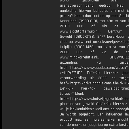
wordt gesproken over se
grensoverschrijdend gedrag. Heb
aanleiding hiervan behoefte om met 
praten? Neem dan contact op met Slacht
Nederland (0900-0101, ma t/m vr van 
20.00 uur, of via de c
www.slachtofferhulp.nl), Centrum 
Geweld (0800-0188, 24/7 bereikbaar, 
chat op www.centrumseksueelgeweld.nl
Hulplijn (0900-1450, ma t/m vr van 
21.00 uur, of via de c
www.mindkorrelatie.nl). SHOWN
uitzending: <a target="_
href="https://www.youtube.com/watch?
v=1idPrF17UP0 De">Klik hier</a> journ
verantwoording uit 2022: <a target
href="https://drive.google.com/file/d
De">Klik hier</a> geweldspiram
target="_blank"
href="https://www.huiselijkgeweld.nl/d
piramide-van-geweld Ook">Klik hier</a>
wil je klokkenluiden? Mail ons op boos@b
Je wordt opgelicht. Een influencer le
product niet. Een huisjesmelker maakt
van de markt en jaagt jou op extra kost