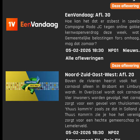
EenVandaag: Afl. 30
Hoe kan het dat er asbest in speelz
Campagne Roda JC tegen online gokke
kernwapenverdrag deze week, wa
Gemeentelijke belastingen fors omhoog
mag dat zomaar?
05-02-2026 18:30
NPO1
Nieuws
Alle afleveringen
Noord-Zuid-Oost-West: Afl. 20
Boven de rivieren heerst vaak het 
carnaval alleen in Brabant en Limbur
wordt. In Overijssel wordt ook carnaval
Vier inwoners worden gevolgd. Het carna
zorgt voor een gevoel van thuiskomen,
'thuus komm'n' zoals ze dat in Salland 
Thuus Komm'n zie je hoe het verenig
zorgt voor een hechte gemeenschap in
Lemelerveld.
05-02-2026 18:30
NPO2