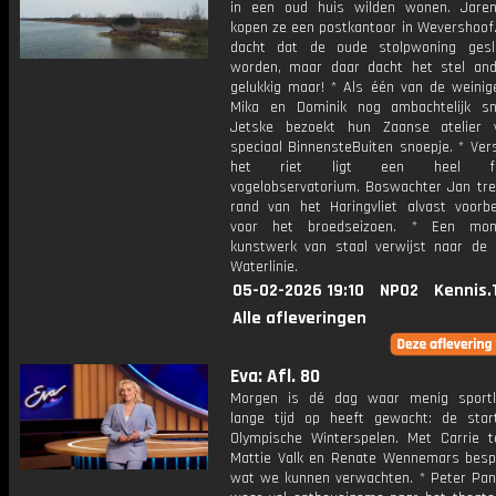
in een oud huis wilden wonen. Jare
kopen ze een postkantoor in Wevershoof.
dacht dat de oude stolpwoning gesl
worden, maar daar dacht het stel and
gelukkig maar! * Als één van de weini
Mika en Dominik nog ambachtelijk s
Jetske bezoekt hun Zaanse atelier 
speciaal BinnensteBuiten snoepje. * Ver
het riet ligt een heel fot
vogelobservatorium. Boswachter Jan tre
rand van het Haringvliet alvast voorbe
voor het broedseizoen. * Een mon
kunstwerk van staal verwijst naar de 
Waterlinie.
05-02-2026 19:10
NPO2
Kennis.
Alle afleveringen
Eva: Afl. 80
Morgen is dé dag waar menig sportl
lange tijd op heeft gewacht: de sta
Olympische Winterspelen. Met Carrie t
Mattie Valk en Renate Wennemars bes
wat we kunnen verwachten. * Peter Pan