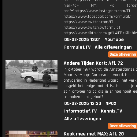
href="https://f1store.formula1.com/ Fol
hier</a> F1®: <a target="_
href="https://www.instagram.com/F1
https://www.facebook.com/Formula1/
https://www.twitter.com/F1
https://www.twitch.tv/formula1
https://www.tiktok.com/@f1 #F1">Klik hi
05-02-2026 13:01
YouTube
Formule1.TV
Alle afleveringen
Andere Tijden Kort: Afl. 72
In oktober 1977 wordt de Amsterdamse
Maurits -Maup- Caransa ontvoerd. Het is
ontvoering in Nederland waarbij het verk
losgeld het enige motief is. Hoe los je a
zo'n ontvoering op als je er nog nooit 
te maken hebt gehad?
05-02-2026 12:30
NPO2
Informatief.TV
Kennis.TV
Alle afleveringen
Kook mee met MAX: Afl. 20