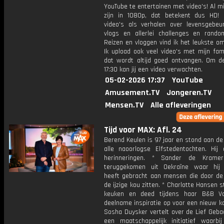
YouTube te entertainen met video's! Al mi
zijn in 1080p, dat betekent dus HD! 
video's als verhalen over levensgebeur
vlogs en allerlei challenges en rando
Reizen en vloggen vind ik het leukste o
Ik upload ook veel video's met mijn fam
dat wordt altijd goed ontvangen. Om 
17:30 kan jij een video verwachten.
05-02-2026 17:37
YouTube
Amusement.TV
Jongeren.TV
Mensen.TV
Alle afleveringen
Tijd voor MAX: Afl. 24
Berend Keulen is 97 jaar en stond aan de
alle naoorlogse Elfstedentochten. Hij d
herinneringen. * Sander de Krame
teruggekomen uit Oekraïne waar hij
heeft gebracht aan mensen die door de 
de ijzige kou zitten. * Charlotte Hansen s
keuken en deed tijdens haar B&B Vo
deelname inspiratie op voor een nieuw k
Sosha Duysker vertelt over de Lief Geba
een maatschappelijk initiatief waarbij