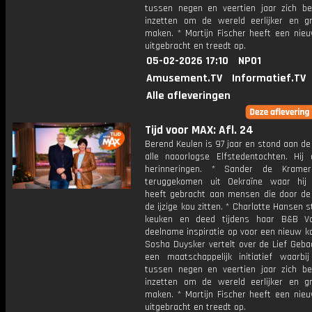
tussen negen en veertien jaar zich be
inzetten om de wereld eerlijker en g
maken. * Martijn Fischer heeft een nieu
uitgebracht en treedt op.
05-02-2026 17:10
NPO1
Amusement.TV
Informatief.TV
Alle afleveringen
Tijd voor MAX: Afl. 24
Berend Keulen is 97 jaar en stond aan de
alle naoorlogse Elfstedentochten. Hij d
herinneringen. * Sander de Krame
teruggekomen uit Oekraïne waar hij
heeft gebracht aan mensen die door de 
de ijzige kou zitten. * Charlotte Hansen s
keuken en deed tijdens haar B&B Vo
deelname inspiratie op voor een nieuw k
Sosha Duysker vertelt over de Lief Geba
een maatschappelijk initiatief waarbij
tussen negen en veertien jaar zich be
inzetten om de wereld eerlijker en g
maken. * Martijn Fischer heeft een nieu
uitgebracht en treedt op.