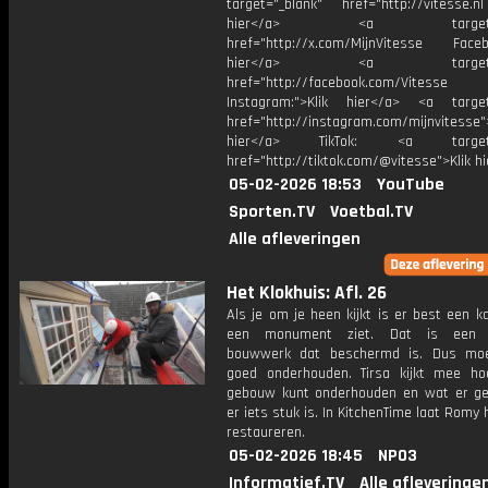
target="_blank" href="http://vitesse.nl
hier</a> <a target="_
href="http://x.com/MijnVitesse Facebo
hier</a> <a target="_
href="http://facebook.com/Vitesse
Instagram:">Klik hier</a> <a target
href="http://instagram.com/mijnvitesse">
hier</a> TikTok: <a target="
href="http://tiktok.com/@vitesse">Klik h
05-02-2026 18:53
YouTube
Sporten.TV
Voetbal.TV
Alle afleveringen
Het Klokhuis: Afl. 26
Als je om je heen kijkt is er best een k
een monument ziet. Dat is een b
bouwwerk dat beschermd is. Dus moe
goed onderhouden. Tirsa kijkt mee ho
gebouw kunt onderhouden en wat er ge
er iets stuk is. In KitchenTime laat Romy 
restaureren.
05-02-2026 18:45
NPO3
Informatief.TV
Alle afleveringe