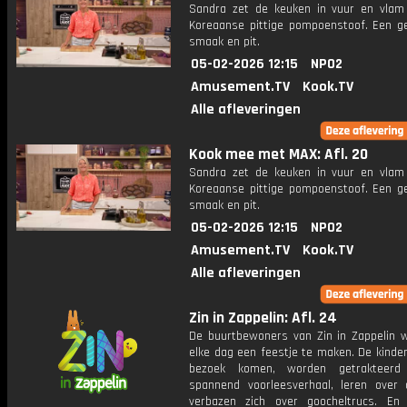
Sandra zet de keuken in vuur en vla
Koreaanse pittige pompoenstoof. Een ge
smaak en pit.
05-02-2026 12:15
NPO2
Amusement.TV
Kook.TV
Alle afleveringen
Kook mee met MAX: Afl. 20
Sandra zet de keuken in vuur en vla
Koreaanse pittige pompoenstoof. Een ge
smaak en pit.
05-02-2026 12:15
NPO2
Amusement.TV
Kook.TV
Alle afleveringen
Zin in Zappelin: Afl. 24
De buurtbewoners van Zin in Zappelin 
elke dag een feestje te maken. De kinde
bezoek komen, worden getrakteer
spannend voorleesverhaal, leren over 
verbazen zich over goocheltrucs. En n