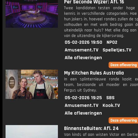
Per Seconde Wijzer: Afl. 16
Twee kandidaten testen onder hoge 
kennis in verschillende categorieën. Hoe 
hun jokers in, hoeveel rondes zullen de s
volhouden en met welk bedrag gaan d
uiteindelijk naar huis? Met elke dag aan
van de uitzending de kijkersvraag.
05-02-2026 19:50
NPO2
Amusement.TV
Spelletjes.TV
Alle afleveringen
My Kitchen Rules Australia
In een splinternieuwe ronde kookt 
team, bestaande uit moeder en zoo
Fergus uit Sydney.
05-02-2026 19:25
SBS
Amusement.TV
Kook.TV
Alle afleveringen
BinnensteBuiten: Afl. 24
Van kinds af aan wisten Victor en Gertie