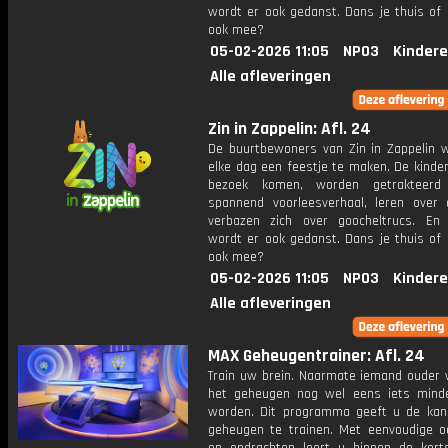
wordt er ook gedanst. Dans je thuis of 
ook mee?
05-02-2026 11:05
NPO3
Kindere
Alle afleveringen
Zin in Zappelin: Afl. 24
De buurtbewoners van Zin in Zappelin 
elke dag een feestje te maken. De kinde
bezoek komen, worden getrakteer
spannend voorleesverhaal, leren over 
verbazen zich over goocheltrucs. En n
wordt er ook gedanst. Dans je thuis of 
ook mee?
05-02-2026 11:05
NPO3
Kindere
Alle afleveringen
MAX Geheugentrainer: Afl. 24
Train uw brein. Naarmate iemand ouder w
het geheugen nog wel eens iets mind
worden. Dit programma geeft u de ka
geheugen te trainen. Met eenvoudige o