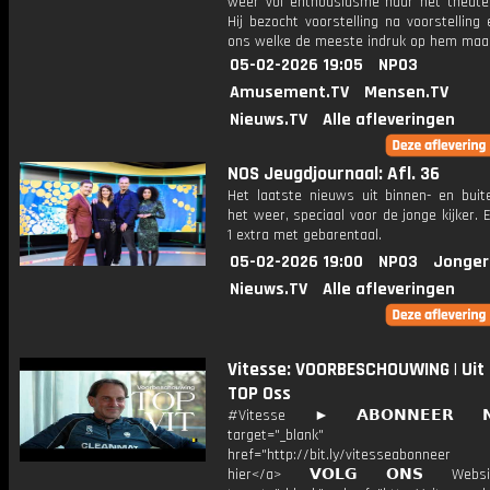
weer vol enthousiasme naar het theate
Hij bezocht voorstelling na voorstelling 
ons welke de meeste indruk op hem maa
05-02-2026 19:05
NPO3
Amusement.TV
Mensen.TV
Nieuws.TV
Alle afleveringen
NOS Jeugdjournaal: Afl. 36
Het laatste nieuws uit binnen- en buit
het weer, speciaal voor de jonge kijker.
1 extra met gebarentaal.
05-02-2026 19:00
NPO3
Jonger
Nieuws.TV
Alle afleveringen
Vitesse: VOORBESCHOUWING | Uit
TOP Oss
#Vitesse ► 𝗔𝗕𝗢𝗡𝗡𝗘𝗘𝗥 
target="_blank"
href="http://bit.ly/vitesseabonnee
hier</a> 𝗩𝗢𝗟𝗚 𝗢𝗡𝗦 Webs