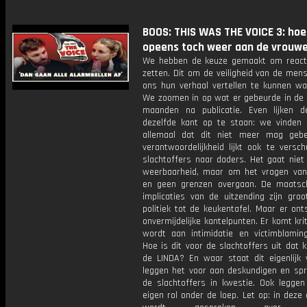
BOOS: THIS WAS THE VOICE 3: hoe
opeens toch weer aan de vrouwe
We hebben de keuze gemaakt om reacti
zetten. Dit om de veiligheid van de mens
ons hun verhaal vertellen te kunnen wa
We zoomen in op wat er gebeurde in de
maanden na publicatie. Even lijken 
dezelfde kant op te staan: we vinden
allemaal dat dit niet meer mag geb
verantwoordelijkheid lijkt ook te versc
slachtoffers naar daders. Het gaat nie
weerbaarheid, maar om het vragen van
en geen grenzen overgaan. De maatsch
implicaties van de uitzending zijn groo
politiek tot de keukentafel. Maar er on
onvermijdelijke kantelpunten. Er komt krit
wordt aan intimidatie en victimblamin
Hoe is dit voor de slachtoffers uit dat k
de LINDA? En waar staat dit eigenlijk
leggen het voor aan deskundigen en sp
de slachtoffers in kwestie. Ook legge
eigen rol onder de loep. Let op: in deze 