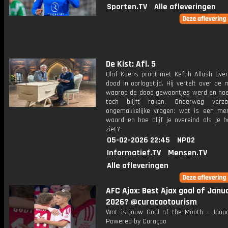
Sporten.TV
Alle afleveringen
De Kist: Afl. 5
Olaf Koens praat met Kefah Allush over
dood in oorlogstijd. Hij vertelt over d
waarop de dood gewoontjes werd en ho
toch blijft raken. Onderweg verza
ongemakkelijke vragen: wat is een me
waard en hoe blijf je overeind als je h
ziet?
05-02-2026 22:45
NPO2
Informatief.TV
Mensen.TV
Alle afleveringen
AFC Ajax: Best Ajax goal of Janu
2026? @curacaotourism
Wat is jouw Goal of the Month - Janu
Powered by Curaçao