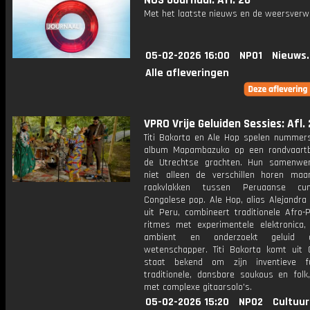
NOS Journaal: Afl. 26
Met het laatste nieuws en de weersverw
05-02-2026 16:00
NPO1
Nieuws
Alle afleveringen
VPRO Vrije Geluiden Sessies: Afl. 
Titi Bakorta en Ale Hop spelen nummer
album Mapambazuko op een rondvaart
de Utrechtse grachten. Hun samenwer
niet alleen de verschillen horen ma
raakvlakken tussen Peruaanse c
Congolese pop. Ale Hop, alias Alejandra
uit Peru, combineert traditionele Afro-
ritmes met experimentele elektronica,
ambient en onderzoekt geluid 
wetenschapper. Titi Bakorta komt uit
staat bekend om zijn inventieve f
traditionele, dansbare soukous en folk,
met complexe gitaarsolo's.
05-02-2026 15:20
NPO2
Cultuur